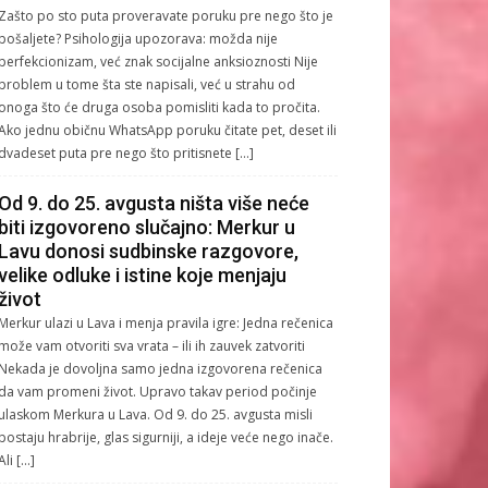
Zašto po sto puta proveravate poruku pre nego što je
pošaljete? Psihologija upozorava: možda nije
perfekcionizam, već znak socijalne anksioznosti Nije
problem u tome šta ste napisali, već u strahu od
onoga što će druga osoba pomisliti kada to pročita.
Ako jednu običnu WhatsApp poruku čitate pet, deset ili
dvadeset puta pre nego što pritisnete […]
Od 9. do 25. avgusta ništa više neće
biti izgovoreno slučajno: Merkur u
Lavu donosi sudbinske razgovore,
velike odluke i istine koje menjaju
život
Merkur ulazi u Lava i menja pravila igre: Jedna rečenica
može vam otvoriti sva vrata – ili ih zauvek zatvoriti
Nekada je dovoljna samo jedna izgovorena rečenica
da vam promeni život. Upravo takav period počinje
ulaskom Merkura u Lava. Od 9. do 25. avgusta misli
postaju hrabrije, glas sigurniji, a ideje veće nego inače.
Ali […]