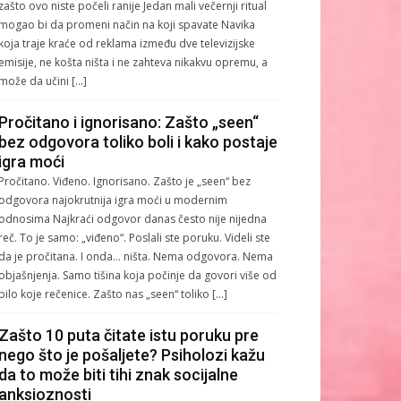
zašto ovo niste počeli ranije Jedan mali večernji ritual
mogao bi da promeni način na koji spavate Navika
koja traje kraće od reklama između dve televizijske
emisije, ne košta ništa i ne zahteva nikakvu opremu, a
može da učini […]
Pročitano i ignorisano: Zašto „seen“
bez odgovora toliko boli i kako postaje
igra moći
Pročitano. Viđeno. Ignorisano. Zašto je „seen“ bez
odgovora najokrutnija igra moći u modernim
odnosima Najkraći odgovor danas često nije nijedna
reč. To je samo: „viđeno“. Poslali ste poruku. Videli ste
da je pročitana. I onda… ništa. Nema odgovora. Nema
objašnjenja. Samo tišina koja počinje da govori više od
bilo koje rečenice. Zašto nas „seen“ toliko […]
Zašto 10 puta čitate istu poruku pre
nego što je pošaljete? Psiholozi kažu
da to može biti tihi znak socijalne
anksioznosti