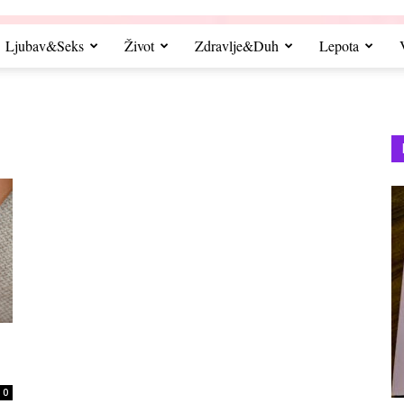
Ljubav&Seks
Život
Zdravlje&Duh
Lepota
0