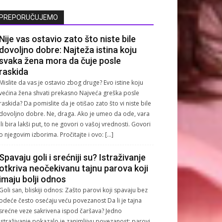
PREPORUČUJEMO
Nije vas ostavio zato što niste bile
dovoljno dobre: Najteža istina koju
svaka žena mora da čuje posle
raskida
Mislite da vas je ostavio zbog druge? Evo istine koju
većina žena shvati prekasno Najveća greška posle
raskida? Da pomislite da je otišao zato što vi niste bile
dovoljno dobre. Ne, draga. Ako je umeo da ode, vara
ili bira lakši put, to ne govori o vašoj vrednosti. Govori
o njegovim izborima. Pročitajte i ovo: […]
Spavaju goli i srećniji su? Istraživanje
otkriva neočekivanu tajnu parova koji
imaju bolji odnos
Goli san, bliskiji odnos: Zašto parovi koji spavaju bez
odeće često osećaju veću povezanost Da li je tajna
srećne veze sakrivena ispod čaršava? Jedno
istraživanje pokazalo je zanimljivu povezanost: parovi