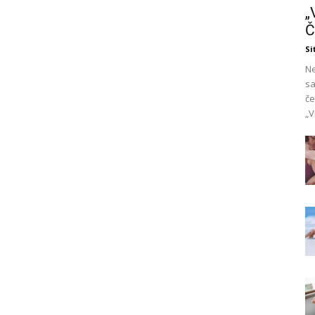
„
Č
Si
Ne
sa
če
„V