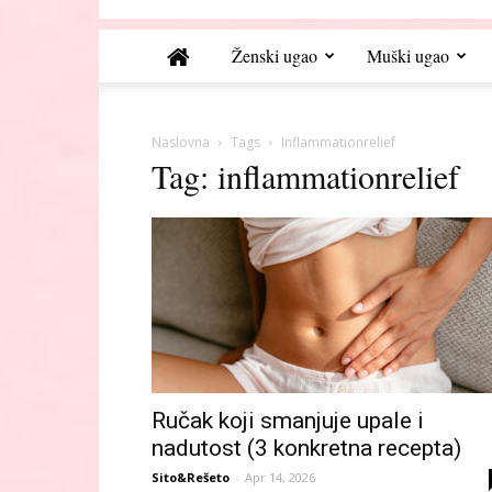
Ženski ugao
Muški ugao
Naslovna
Tags
Inflammationrelief
Tag: inflammationrelief
Ručak koji smanjuje upale i
nadutost (3 konkretna recepta)
Sito&Rešeto
-
Apr 14, 2026