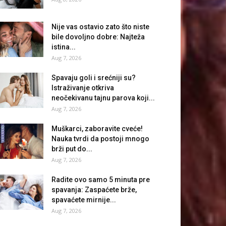
Nije vas ostavio zato što niste
bile dovoljno dobre: Najteža
istina...
Aug 7, 2026
Spavaju goli i srećniji su?
Istraživanje otkriva
neočekivanu tajnu parova koji...
Aug 7, 2026
Muškarci, zaboravite cveće!
Nauka tvrdi da postoji mnogo
brži put do...
Aug 7, 2026
Radite ovo samo 5 minuta pre
spavanja: Zaspaćete brže,
spavaćete mirnije...
Aug 7, 2026