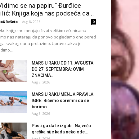
Vidimo se na papiru“ Đurđice
ilić: Knjiga koja nas podseća da...
to&Rešeto
-
Aug 8, 2026
0
ke knjige ne menjaju život velikim rečenicama –
mo nas nateraju da ponovo pogledamo ono pored
ga svakog dana prolazimo. Upravo takva je
idimo...
MARS U RAKU OD 11. AVGUSTA
DO 27. SEPTEMBRA: OVIM
ZNACIMA...
Aug 8, 2026
MARS U RAKU MENJA PRAVILA
IGRE: Bićemo spremni da se
borimo...
Aug 8, 2026
Pusti ga da te izgubi: Najveća
greška nije kada neko ode...
Aug 8, 2026