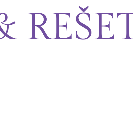
Sito&Rešeto