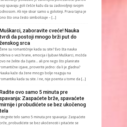
koji spavaju goli češće kažu da su zadovoljniji svojim
odnosom. Ali nije stvar samo u golotinji. Prava tajna je
ono što ona često simbolizuje – […]
Muškarci, zaboravite cveće! Nauka
tvrdi da postoji mnogo brži put do
ženskog srca
Žene su romantičnije kada su site? Evo šta nauka
otkriva o vezi hrane, emocija i ljubavi Muškarci, možda
ovo ne želite da čujete… ali pre nego što planirate
romantične izjave, proverite jedno: da li je gladna?
Nauka kaže da žene mnogo bolje reaguju na
romantiku kada su site. I ne, nije poenta u tome da […]
Radite ovo samo 5 minuta pre
spavanja: Zaspaćete brže, spavaćete
mirnije i probudićete se bez ukočenog
tela
Istegnite telo samo 5 minuta pre spavanja: Zaspaćete
brže, probudićete se bez ukočenosti i pitaćete se