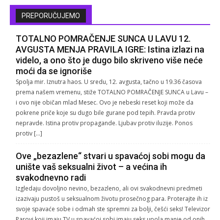
PREPORUČUJEMO
TOTALNO POMRAČENJE SUNCA U LAVU 12.
AVGUSTA MENJA PRAVILA IGRE: Istina izlazi na
videlo, a ono što je dugo bilo skriveno više neće
moći da se ignoriše
Spolja mir. Iznutra haos. U sredu, 12. avgusta, tačno u 19.36 časova
prema našem vremenu, stiže TOTALNO POMRAČENJE SUNCA u Lavu –
i ovo nije običan mlad Mesec. Ovo je nebeski reset koji može da
pokrene priče koje su dugo bile gurane pod tepih. Pravda protiv
nepravde. Istina protiv propagande. Ljubav protiv iluzije. Ponos
protiv […]
Ove „bezazlene“ stvari u spavaćoj sobi mogu da
unište vaš seksualni život – a većina ih
svakodnevno radi
Izgledaju dovoljno nevino, bezazleno, ali ovi svakodnevni predmeti
izazivaju pustoš u seksualnom životu prosečnog para. Proterajte ih iz
svoje spavaće sobe i odmah ste spremni za bolji, češći seks! Televizor
Parovi koji imaju TV u spavaćoj sobi imaju seks upola manje od onih