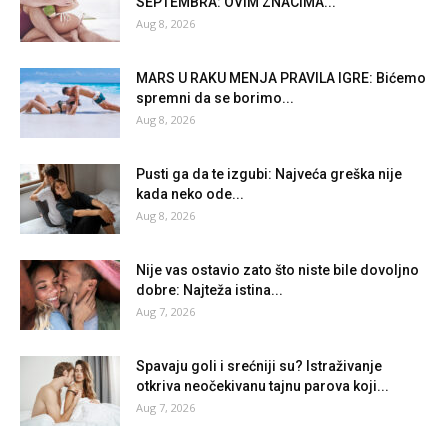
SEPTEMBRA: OVIM ZNACIMA...
Aug 8, 2026
MARS U RAKU MENJA PRAVILA IGRE: Bićemo
spremni da se borimo...
Aug 8, 2026
Pusti ga da te izgubi: Najveća greška nije
kada neko ode...
Aug 8, 2026
Nije vas ostavio zato što niste bile dovoljno
dobre: Najteža istina...
Aug 7, 2026
Spavaju goli i srećniji su? Istraživanje
otkriva neočekivanu tajnu parova koji...
Aug 7, 2026