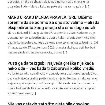
porodici, a neko će shvatiti da je godinama trošio energiju na
pogrešne ljude – Mars u Raku ne pokreće nas tamo gde bi […]
MARS U RAKU MENJA PRAVILA IGRE: Bićemo
spremni da se borimo za ono što volimo – ali i da
eksplodiramo zbog onoga što smo dugo ćutali
Mars u Raku od 11. avgusta do 27. septembra 2026: Kada emocije
postanu gorivo za borbu Mars ulazi u Raka – a odjednom više nije
pitanje ko je pobedio, nego za koga smo spremni da se borimo. Od
11. avgusta do 27. septembra 2026. planeta akcije, strasti, borbe i
nagona prolazi kroz znak emocija, doma, […]
Pusti ga da te izgubi: Najveća greška nije kada
neko ode – već kada ti zaboraviš koliko vrediš
Ne jurite ga! Ako ne vidi vašu vrednost, neka oseti kako izgleda život
bez vas Najveća greška posle raskida nije to što vas je neko ostavio.
Najveća greška je da potrčite za njim. Neka ode. Ako je morao da
izgubi baš vas da bi shvatio koliko vredite, onda vas nikada nije ni
video onako kako […]
Nije vas ostavio zato što niste bile dovoljno