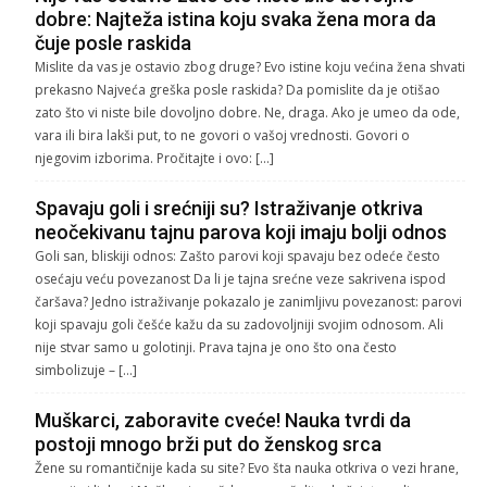
dobre: Najteža istina koju svaka žena mora da
čuje posle raskida
Mislite da vas je ostavio zbog druge? Evo istine koju većina žena shvati
prekasno Najveća greška posle raskida? Da pomislite da je otišao
zato što vi niste bile dovoljno dobre. Ne, draga. Ako je umeo da ode,
vara ili bira lakši put, to ne govori o vašoj vrednosti. Govori o
njegovim izborima. Pročitajte i ovo: […]
Spavaju goli i srećniji su? Istraživanje otkriva
neočekivanu tajnu parova koji imaju bolji odnos
Goli san, bliskiji odnos: Zašto parovi koji spavaju bez odeće često
osećaju veću povezanost Da li je tajna srećne veze sakrivena ispod
čaršava? Jedno istraživanje pokazalo je zanimljivu povezanost: parovi
koji spavaju goli češće kažu da su zadovoljniji svojim odnosom. Ali
nije stvar samo u golotinji. Prava tajna je ono što ona često
simbolizuje – […]
Muškarci, zaboravite cveće! Nauka tvrdi da
postoji mnogo brži put do ženskog srca
Žene su romantičnije kada su site? Evo šta nauka otkriva o vezi hrane,