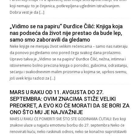
koji nemaju: to je činjenica, potkrepljena uglednim istraživanjem.
Dobra vest je da […]
„Vidimo se na papiru“ Đurđice Čilić: Knjiga koja
nas podseća da život nije prestao da bude lep,
samo smo zaboravili da gledamo
Neke knjige ne menjaju život velikim rečenicama – samo nas nateraju
da ponovo pogledamo ono pored čega svakog dana prolazimo.
Upravo takva je „Vidimo se na papiru“ Đurđice Čilić, nežna, intimna i
istovremeno bolno precizna knjiga o porodici, gubicima, odrastanju,
sećanju i svakodnevnim malim prizorima u kojima se, uprkos svemu,
još uvek kriju razlozi za […]
MARS U RAKU OD 11. AVGUSTA DO 27.
SEPTEMBRA: OVIM ZNACIMA STIŽE VELIKI
PREOKRET, A EVO KO ĆE MORATI DA SE BORI ZA
ONO ŠTO MU JE NAJVAŽNIJE
MARS U RAKU ĆE POMERITI SVE ŠTO STE GODINAMA ĆUTALI: Evo koji
znakovi ulaze u najjaču emotivnu borbu do 27. septembra Neko će
renovirati kuću, neko raskinuti odnos, neko se konačno suprotstaviti