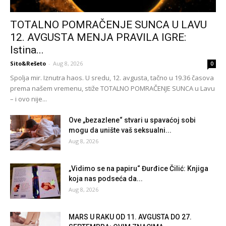
TOTALNO POMRAČENJE SUNCA U LAVU
12. AVGUSTA MENJA PRAVILA IGRE:
Istina...
Sito&Rešeto
-
Aug 8, 2026
0
Spolja mir. Iznutra haos. U sredu, 12. avgusta, tačno u 19.36 časova
prema našem vremenu, stiže TOTALNO POMRAČENJE SUNCA u Lavu
– i ovo nije...
Ove „bezazlene“ stvari u spavaćoj sobi
mogu da unište vaš seksualni...
Aug 8, 2026
„Vidimo se na papiru“ Đurđice Čilić: Knjiga
koja nas podseća da...
Aug 8, 2026
MARS U RAKU OD 11. AVGUSTA DO 27.