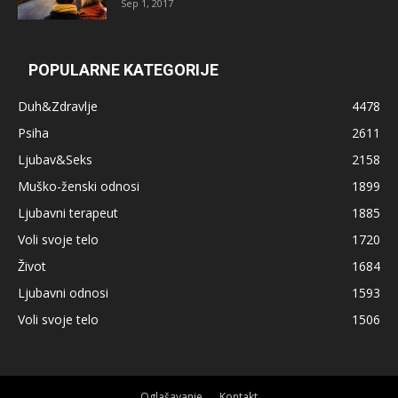
Sep 1, 2017
POPULARNE KATEGORIJE
Duh&Zdravlje
4478
Psiha
2611
Ljubav&Seks
2158
Muško-ženski odnosi
1899
Ljubavni terapeut
1885
Voli svoje telo
1720
Život
1684
Ljubavni odnosi
1593
Voli svoje telo
1506
Oglašavanje
Kontakt