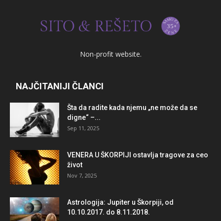
Non-profit website.
NAJČITANIJI ČLANCI
Šta da radite kada njemu „ne može da se
digne“ –...
Sep 11, 2025
VENERA U ŠKORPIJI ostavlja tragove za ceo
život
Nov 7, 2025
Astrologija: Jupiter u Škorpiji, od
10.10.2017. do 8.11.2018.