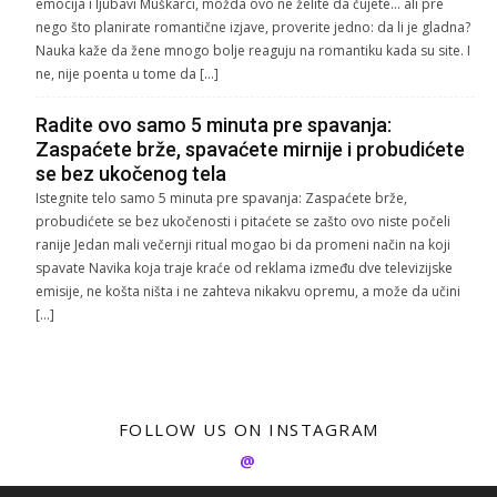
emocija i ljubavi Muškarci, možda ovo ne želite da čujete… ali pre
nego što planirate romantične izjave, proverite jedno: da li je gladna?
Nauka kaže da žene mnogo bolje reaguju na romantiku kada su site. I
ne, nije poenta u tome da […]
Radite ovo samo 5 minuta pre spavanja:
Zaspaćete brže, spavaćete mirnije i probudićete
se bez ukočenog tela
Istegnite telo samo 5 minuta pre spavanja: Zaspaćete brže,
probudićete se bez ukočenosti i pitaćete se zašto ovo niste počeli
ranije Jedan mali večernji ritual mogao bi da promeni način na koji
spavate Navika koja traje kraće od reklama između dve televizijske
emisije, ne košta ništa i ne zahteva nikakvu opremu, a može da učini
[…]
FOLLOW US ON INSTAGRAM
@