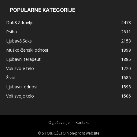
POPULARNE KATEGORIJE
Duh&Zdravlje
4478
Psiha
2611
Ljubav&Seks
2158
Muško-ženski odnosi
1899
Ljubavni terapeut
1885
Voli svoje telo
1720
Život
1685
Ljubavni odnosi
1593
Voli svoje telo
1506
Oglašavanje
Kontakt
© SITO&REŠETO Non-profit website