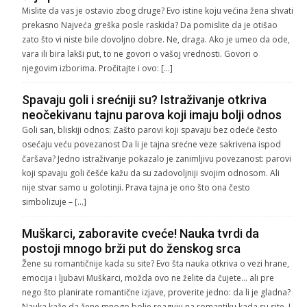
Mislite da vas je ostavio zbog druge? Evo istine koju većina žena shvati
prekasno Najveća greška posle raskida? Da pomislite da je otišao
zato što vi niste bile dovoljno dobre. Ne, draga. Ako je umeo da ode,
vara ili bira lakši put, to ne govori o vašoj vrednosti. Govori o
njegovim izborima. Pročitajte i ovo: […]
Spavaju goli i srećniji su? Istraživanje otkriva
neočekivanu tajnu parova koji imaju bolji odnos
Goli san, bliskiji odnos: Zašto parovi koji spavaju bez odeće često
osećaju veću povezanost Da li je tajna srećne veze sakrivena ispod
čaršava? Jedno istraživanje pokazalo je zanimljivu povezanost: parovi
koji spavaju goli češće kažu da su zadovoljniji svojim odnosom. Ali
nije stvar samo u golotinji. Prava tajna je ono što ona često
simbolizuje – […]
Muškarci, zaboravite cveće! Nauka tvrdi da
postoji mnogo brži put do ženskog srca
Žene su romantičnije kada su site? Evo šta nauka otkriva o vezi hrane,
emocija i ljubavi Muškarci, možda ovo ne želite da čujete… ali pre
nego što planirate romantične izjave, proverite jedno: da li je gladna?
Nauka kaže da žene mnogo bolje reaguju na romantiku kada su site. I