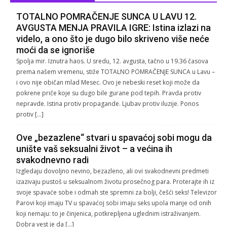
TOTALNO POMRAČENJE SUNCA U LAVU 12.
AVGUSTA MENJA PRAVILA IGRE: Istina izlazi na
videlo, a ono što je dugo bilo skriveno više neće
moći da se ignoriše
Spolja mir. Iznutra haos. U sredu, 12. avgusta, tačno u 19.36 časova
prema našem vremenu, stiže TOTALNO POMRAČENJE SUNCA u Lavu –
i ovo nije običan mlad Mesec. Ovo je nebeski reset koji može da
pokrene priče koje su dugo bile gurane pod tepih. Pravda protiv
nepravde. Istina protiv propagande. Ljubav protiv iluzije. Ponos
protiv […]
Ove „bezazlene“ stvari u spavaćoj sobi mogu da
unište vaš seksualni život – a većina ih
svakodnevno radi
Izgledaju dovoljno nevino, bezazleno, ali ovi svakodnevni predmeti
izazivaju pustoš u seksualnom životu prosečnog para. Proterajte ih iz
svoje spavaće sobe i odmah ste spremni za bolji, češći seks! Televizor
Parovi koji imaju TV u spavaćoj sobi imaju seks upola manje od onih
koji nemaju: to je činjenica, potkrepljena uglednim istraživanjem.
Dobra vest je da […]