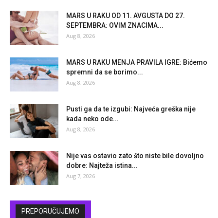
MARS U RAKU OD 11. AVGUSTA DO 27.
SEPTEMBRA: OVIM ZNACIMA...
Aug 8, 2026
MARS U RAKU MENJA PRAVILA IGRE: Bićemo
spremni da se borimo...
Aug 8, 2026
Pusti ga da te izgubi: Najveća greška nije
kada neko ode...
Aug 8, 2026
Nije vas ostavio zato što niste bile dovoljno
dobre: Najteža istina...
Aug 7, 2026
PREPORUČUJEMO