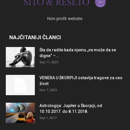
Non-profit website.
NAJČITANIJI ČLANCI
Šta da radite kada njemu „ne može da se
digne“ –...
Sep 11, 2025
VENERA U ŠKORPIJI ostavlja tragove za ceo
život
Nov 7, 2025
Astrologija: Jupiter u Škorpiji, od
10.10.2017. do 8.11.2018.
Sep 1, 2017