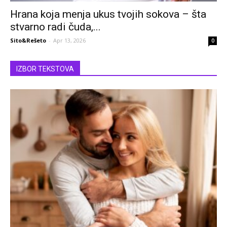
Hrana koja menja ukus tvojih sokova – šta
stvarno radi čuda,...
Sito&Rešeto
-
Apr 13, 2026
0
IZBOR TEKSTOVA