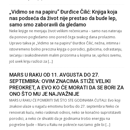
„Vidimo se na papiru“ Đurđice Čilić: Knjiga koja
nas podseća da život nije prestao da bude lep,
samo smo zaboravili da gledamo
Neke knjige ne menjaju život velikim rečenicama – samo nas nateraju
da ponovo pogledamo ono pored čega svakog dana prolazimo.
Upravo takva je „Vidimo se na papiru“ Đurđice Čilić, nežna, intimna i
istovremeno bolno precizna knjiga o porodici, gubicima, odrastanju,
sećanju i svakodnevnim malim prizorima u kojima se, uprkos svemu,
još uvek kriju razlozi za […]
MARS U RAKU OD 11. AVGUSTA DO 27.
SEPTEMBRA: OVIM ZNACIMA STIŽE VELIKI
PREOKRET, A EVO KO ĆE MORATI DA SE BORI ZA
ONO ŠTO MU JE NAJVAŽNIJE
MARS U RAKU ĆE POMERITI SVE ŠTO STE GODINAMA ĆUTALI: Evo koji
znakovi ulaze u najjaču emotivnu borbu do 27. septembra Neko će
renovirati kuću, neko raskinuti odnos, neko se konačno suprotstaviti
porodici, a neko će shvatiti da je godinama trošio energiju na
pogrešne ljude – Mars u Raku ne pokreće nas tamo gde bi […]