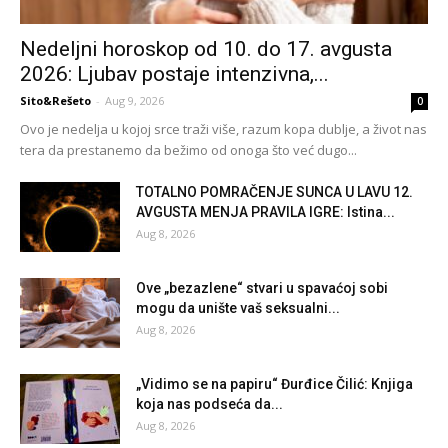
Nedeljni horoskop od 10. do 17. avgusta
2026: Ljubav postaje intenzivna,...
Sito&Rešeto
-
Aug 9, 2026
0
Ovo je nedelja u kojoj srce traži više, razum kopa dublje, a život nas
tera da prestanemo da bežimo od onoga što već dugo...
TOTALNO POMRAČENJE SUNCA U LAVU 12.
AVGUSTA MENJA PRAVILA IGRE: Istina...
Aug 8, 2026
Ove „bezazlene“ stvari u spavaćoj sobi
mogu da unište vaš seksualni...
Aug 8, 2026
„Vidimo se na papiru“ Đurđice Čilić: Knjiga
koja nas podseća da...
Aug 8, 2026