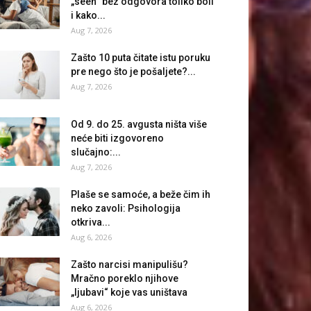
„seen“ bez odgovora toliko boli
i kako...
Aug 7, 2026
Zašto 10 puta čitate istu poruku
pre nego što je pošaljete?...
Aug 7, 2026
Od 9. do 25. avgusta ništa više
neće biti izgovoreno
slučajno:...
Aug 7, 2026
Plaše se samoće, a beže čim ih
neko zavoli: Psihologija
otkriva...
Aug 6, 2026
Zašto narcisi manipulišu?
Mračno poreklo njihove
„ljubavi“ koje vas uništava
Aug 6, 2026