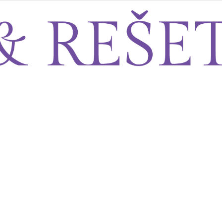
Sito&Rešeto