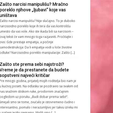
Zašto narcisi manipulišu? Mračno
poreklo njihove „ljubavi“ koje vas
uništava
Zašto narcisi manipulišu? Nije slučajno. To je duboko
narcisoidno poreklo koje ih tera da vas kontrolišu
umesto da vas vole. Ako ste ikada bili sa narcisom –
ovaj tekst će vam mnogo toga razjasniti. Pročitajte i
ovo: Gde prestaje empatija, a počinje
samodestrukcija: Da li empatija vodi u loše životne
odluke? Narcisoidno poreklo manipulacije: Zašto […]
Zašto ste prema sebi najstroži?
Vreme je da prestanete da budete
sopstveni najveći kritičar
Pre mnogo godina, prijatelj mojih roditelja bio nam je
u kućnoj poseti. Na odlasku se pozdravio sa svakim od
nas snažnim stiskom ruke, prodornim značajnim
pogledom uz poruku ,,Budi dobar prema sebi!“.
Smejali smo se tome, zvučalo je istovremeno čudno i
interesantno, pomalo i nerazumljivo jer takvu izreku mi
u našem jeziku nemamo. Mislili smo […]