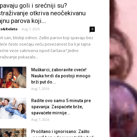
pavaju goli i srećniji su?
straživanje otkriva neočekivanu
ajnu parova koji...
to&Rešeto
-
Aug 7, 2026
0
li san, bliskiji odnos: Zašto parovi koji spavaju bez
eće često osećaju veću povezanost Da li je tajna
ećne veze sakrivena ispod čaršava? Jedno
traživanje pokazalo...
Muškarci, zaboravite cveće!
Nauka tvrdi da postoji mnogo
brži put do...
Aug 7, 2026
Radite ovo samo 5 minuta pre
spavanja: Zaspaćete brže,
spavaćete mirnije...
Aug 7, 2026
Pročitano i ignorisano: Zašto