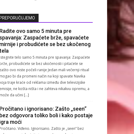
PREPORUČUJEMO
Radite ovo samo 5 minuta pre
spavanja: Zaspaćete brže, spavaćete
mirnije i probudićete se bez ukočenog
tela
Istegnite telo samo 5 minuta pre spavanja: Zaspaćete
brže, probudićete se bez ukočenosti i pitaćete se
zašto ovo niste počeli ranije Jedan mali večernji ritual
mogao bi da promeni način na koji spavate Navika
koja traje kraće od reklama između dve televizijske
emisije, ne košta ništa i ne zahteva nikakvu opremu, a
može da učini […]
Pročitano i ignorisano: Zašto „seen“
bez odgovora toliko boli i kako postaje
igra moći
Pročitano. Viđeno. Ignorisano. Zašto je „seen“ bez