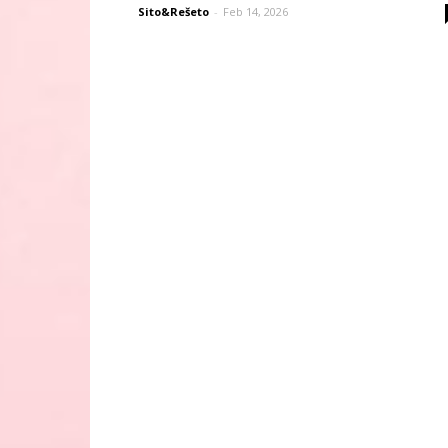
Sito&Rešeto
-
Feb 14, 2026