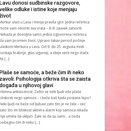
Lavu donosi sudbinske razgovore,
velike odluke i istine koje menjaju
život
Merkur ulazi u Lava i menja pravila igre: Jedna rečenica
može vam otvoriti sva vrata – ili ih zauvek zatvoriti
Nekada je dovoljna samo jedna izgovorena rečenica
da vam promeni život. Upravo takav period počinje
ulaskom Merkura u Lava. Od 9. do 25. avgusta misli
postaju hrabrije, glas sigurniji, a ideje veće nego inače.
Ali […]
Plaše se samoće, a beže čim ih neko
zavoli: Psihologija otkriva šta se zaista
događa u njihovoj glavi
Intimna anksioznost: Zašto se neki ljudi više plaše
bliskosti nego samoće – i beže baš kada postane lepo?
Neki ljudi ne beže od ljubavi zato što je ne žele – već
zato što im bliskost aktivira alarm koji samoća nikada
nije umela da uključi. Žale se da su sami… a onda
pobegnu čim ih neko […]