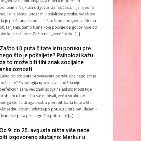
odgovora najokrutnija igra moći u modernim
odnosima Najkraći odgovor danas često nije nijedna
reč. To je samo: „viđeno“. Poslali ste poruku. Videli ste
da je pročitana. I onda… ništa. Nema odgovora. Nema
objašnjenja. Samo tišina koja počinje da govori više od
bilo koje rečenice. Zašto nas „seen“ toliko […]
Zašto 10 puta čitate istu poruku pre
nego što je pošaljete? Psiholozi kažu
da to može biti tihi znak socijalne
anksioznosti
Zašto po sto puta proveravate poruku pre nego što je
pošaljete? Psihologija upozorava: možda nije
perfekcionizam, već znak socijalne anksioznosti Nije
problem u tome šta ste napisali, već u strahu od
onoga što će druga osoba pomisliti kada to pročita.
Ako jednu običnu WhatsApp poruku čitate pet, deset ili
dvadeset puta pre nego što pritisnete […]
Od 9. do 25. avgusta ništa više neće
biti izgovoreno slučajno: Merkur u