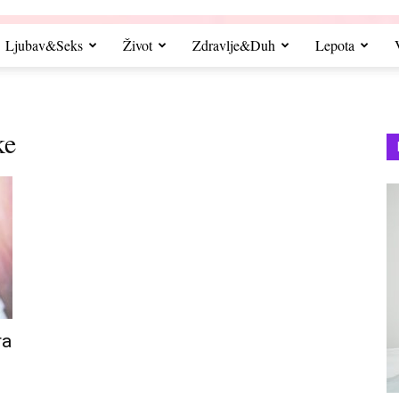
Ljubav&Seks
Život
Zdravlje&Duh
Lepota
ke
ra