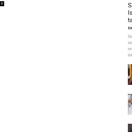
0
S
I
t
Si
Go
od
sr
is