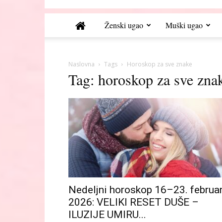
Ženski ugao
Muški ugao
Naslovna
Tags
Horoskop za sve znake
Tag: horoskop za sve zna
Nedelјni horoskop 16–23. februa
2026: VELIKI RESET DUŠE –
ILUZIJE UMIRU...