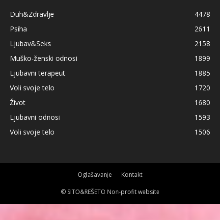
Duh&Zdravlje
4478
Psiha
2611
Ljubav&Seks
2158
Muško-ženski odnosi
1899
Ljubavni terapeut
1885
Voli svoje telo
1720
Život
1680
Ljubavni odnosi
1593
Voli svoje telo
1506
Oglašavanje
Kontakt
© SITO&REŠETO Non-profit website