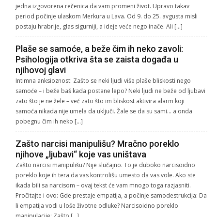
jedna izgovorena rečenica da vam promeni život. Upravo takav
period počinje ulaskom Merkura u Lava. Od 9. do 25. avgusta misli
postaju hrabrije, glas sigurniji, a ideje veće nego inače. Ali […]
Plaše se samoće, a beže čim ih neko zavoli:
Psihologija otkriva šta se zaista događa u
njihovoj glavi
Intimna anksioznost: Zašto se neki ljudi više plaše bliskosti nego
samoće – i beže baš kada postane lepo? Neki ljudi ne beže od ljubavi
zato što je ne žele – već zato što im bliskost aktivira alarm koji
samoća nikada nije umela da uključi. Žale se da su sami… a onda
pobegnu čim ih neko […]
Zašto narcisi manipulišu? Mračno poreklo
njihove „ljubavi“ koje vas uništava
Zašto narcisi manipulišu? Nije slučajno. To je duboko narcisoidno
poreklo koje ih tera da vas kontrolišu umesto da vas vole. Ako ste
ikada bili sa narcisom – ovaj tekst će vam mnogo toga razjasniti.
Pročitajte i ovo: Gde prestaje empatija, a počinje samodestrukcija: Da
li empatija vodi u loše životne odluke? Narcisoidno poreklo
manipulacije: Zašto […]