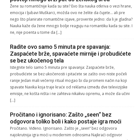
Žene su romantičnije kada su site? Evo šta nauka otkriva o vezi hrane,
emocija i ljubavi Muškarci, možda ovo ne želite da čujete… ali pre
nego što planirate romantične izjave, proverite jedno: da li je gladna?
Nauka kaže da žene mnogo bolje reaguju na romantiku kada su site. I
ne, nije poenta u tome da […]
Radite ovo samo 5 minuta pre spavanja:
Zaspaćete brže, spavaćete mirnije i probudićete
se bez ukočenog tela
Istegnite telo samo 5 minuta pre spavanja: Zaspaćete brže,
probudićete se bez ukočenosti i pitaćete se zašto ovo niste počeli
ranije Jedan mali večernji ritual mogao bi da promeni način na koji
spavate Navika koja traje kraće od reklama između dve televizijske
emisije, ne košta ništa i ne zahteva nikakvu opremu, a može da učini
[…]
Pročitano i ignorisano: Zašto „seen“ bez
odgovora toliko boli i kako postaje igra moći
Pročitano. Viđeno. Ignorisano. Zašto je „seen“ bez odgovora
najokrutnija igra moći u modernim odnosima Najkraći odgovor