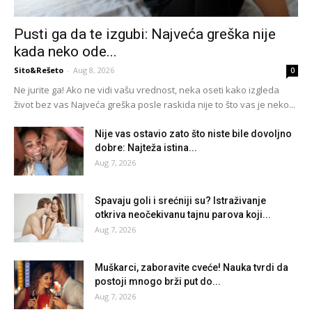
Pusti ga da te izgubi: Najveća greška nije
kada neko ode...
Sito&Rešeto
-
Aug 8, 2026
0
Ne jurite ga! Ako ne vidi vašu vrednost, neka oseti kako izgleda
život bez vas Najveća greška posle raskida nije to što vas je neko...
Nije vas ostavio zato što niste bile dovoljno
dobre: Najteža istina...
Aug 7, 2026
Spavaju goli i srećniji su? Istraživanje
otkriva neočekivanu tajnu parova koji...
Aug 7, 2026
Muškarci, zaboravite cveće! Nauka tvrdi da
postoji mnogo brži put do...
Aug 7, 2026