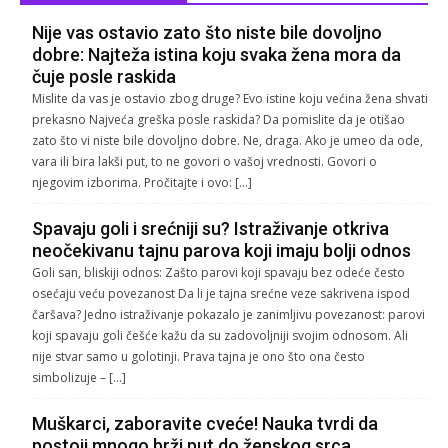
Nije vas ostavio zato što niste bile dovoljno
dobre: Najteža istina koju svaka žena mora da
čuje posle raskida
Mislite da vas je ostavio zbog druge? Evo istine koju većina žena shvati
prekasno Najveća greška posle raskida? Da pomislite da je otišao
zato što vi niste bile dovoljno dobre. Ne, draga. Ako je umeo da ode,
vara ili bira lakši put, to ne govori o vašoj vrednosti. Govori o
njegovim izborima. Pročitajte i ovo: […]
Spavaju goli i srećniji su? Istraživanje otkriva
neočekivanu tajnu parova koji imaju bolji odnos
Goli san, bliskiji odnos: Zašto parovi koji spavaju bez odeće često
osećaju veću povezanost Da li je tajna srećne veze sakrivena ispod
čaršava? Jedno istraživanje pokazalo je zanimljivu povezanost: parovi
koji spavaju goli češće kažu da su zadovoljniji svojim odnosom. Ali
nije stvar samo u golotinji. Prava tajna je ono što ona često
simbolizuje – […]
Muškarci, zaboravite cveće! Nauka tvrdi da
postoji mnogo brži put do ženskog srca