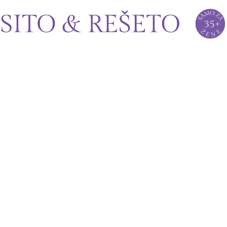
Sito&Rešeto