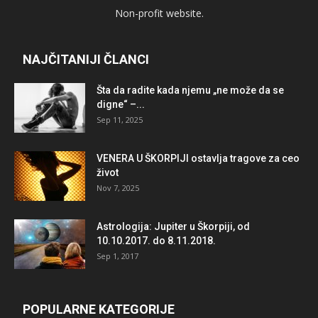
Non-profit website.
NAJČITANIJI ČLANCI
Šta da radite kada njemu „ne može da se
digne“ –...
Sep 11, 2025
VENERA U ŠKORPIJI ostavlja tragove za ceo
život
Nov 7, 2025
Astrologija: Jupiter u Škorpiji, od
10.10.2017. do 8.11.2018.
Sep 1, 2017
POPULARNE KATEGORIJE