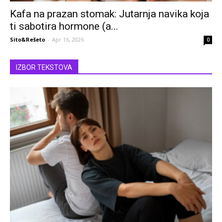
Kafa na prazan stomak: Jutarnja navika koja
ti sabotira hormone (a...
Sito&Rešeto
-
Apr 16, 2026
0
IZBOR TEKSTOVA