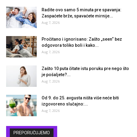
Radite ovo samo 5 minuta pre spavanja:
Zaspaćete brže, spavaćete mirnije...
Aug 7, 2026
Pročitano i ignorisano: Zašto „seen“ bez
odgovora toliko boli i kako...
Aug 7, 2026
Zašto 10 puta čitate istu poruku pre nego što
je pošaljete?...
Aug 7, 2026
Od 9. do 25. avgusta ništa više neće biti
izgovoreno slučajno:...
Aug 7, 2026
PREPORUČUJEMO