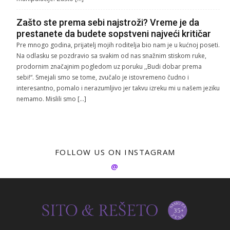
Zašto ste prema sebi najstroži? Vreme je da
prestanete da budete sopstveni najveći kritičar
Pre mnogo godina, prijatelj mojih roditelja bio nam je u kućnoj poseti.
Na odlasku se pozdravio sa svakim od nas snažnim stiskom ruke,
prodornim značajnim pogledom uz poruku ,,Budi dobar prema
sebi!“. Smejali smo se tome, zvučalo je istovremeno čudno i
interesantno, pomalo i nerazumljivo jer takvu izreku mi u našem jeziku
nemamo. Mislili smo […]
FOLLOW US ON INSTAGRAM
@