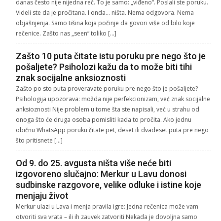
danas često nije nijedna reč. To je samo: „viđeno“. Poslali ste poruku.
Videli ste da je pročitana. I onda… ništa. Nema odgovora. Nema
objašnjenja. Samo tišina koja počinje da govori više od bilo koje
rečenice. Zašto nas „seen“ toliko […]
Zašto 10 puta čitate istu poruku pre nego što je
pošaljete? Psiholozi kažu da to može biti tihi
znak socijalne anksioznosti
Zašto po sto puta proveravate poruku pre nego što je pošaljete?
Psihologija upozorava: možda nije perfekcionizam, već znak socijalne
anksioznosti Nije problem u tome šta ste napisali, već u strahu od
onoga što će druga osoba pomisliti kada to pročita. Ako jednu
običnu WhatsApp poruku čitate pet, deset ili dvadeset puta pre nego
što pritisnete […]
Od 9. do 25. avgusta ništa više neće biti
izgovoreno slučajno: Merkur u Lavu donosi
sudbinske razgovore, velike odluke i istine koje
menjaju život
Merkur ulazi u Lava i menja pravila igre: Jedna rečenica može vam
otvoriti sva vrata – ili ih zauvek zatvoriti Nekada je dovoljna samo