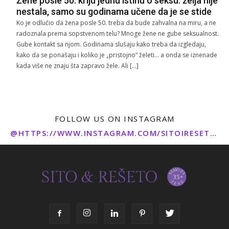
Žene posle 50. kriju jednu istinu o seksu: želja nije
nestala, samo su godinama učene da je se stide
Ko je odlučio da žena posle 50. treba da bude zahvalna na miru, a ne
radoznala prema sopstvenom telu? Mnoge žene ne gube seksualnost.
Gube kontakt sa njom. Godinama slušaju kako treba da izgledaju,
kako da se ponašaju i koliko je „pristojno“ želeti… a onda se iznenade
kada više ne znaju šta zapravo žele. Ali […]
FOLLOW US ON INSTAGRAM
@HTTPS://WWW.INSTAGRAM.COM/SITOIRESETO/