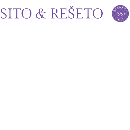
Sito&Rešeto