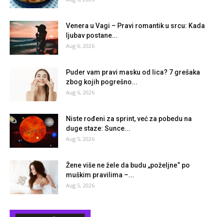
Venera u Vagi – Pravi romantik u srcu: Kada
ljubav postane...
Aug 6, 2026
Puder vam pravi masku od lica? 7 grešaka
zbog kojih pogrešno...
Aug 6, 2026
Niste rođeni za sprint, već za pobedu na
duge staze: Sunce...
Aug 5, 2026
Žene više ne žele da budu „poželjne“ po
muškim pravilima –...
Aug 5, 2026