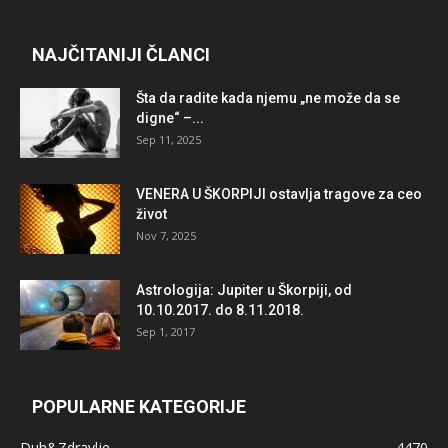
NAJČITANIJI ČLANCI
Šta da radite kada njemu „ne može da se
digne“ –...
Sep 11, 2025
VENERA U ŠKORPIJI ostavlja tragove za ceo
život
Nov 7, 2025
Astrologija: Jupiter u Škorpiji, od
10.10.2017. do 8.11.2018.
Sep 1, 2017
POPULARNE KATEGORIJE
Duh&Zdravlje
4470