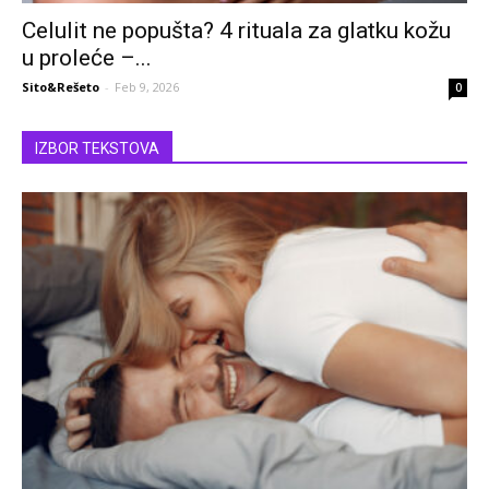
Celulit ne popušta? 4 rituala za glatku kožu
u proleće –...
Sito&Rešeto
-
Feb 9, 2026
0
IZBOR TEKSTOVA