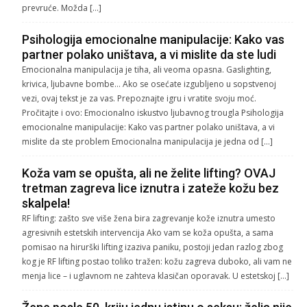
prevruće. Možda […]
Psihologija emocionalne manipulacije: Kako vas
partner polako uništava, a vi mislite da ste ludi
Emocionalna manipulacija je tiha, ali veoma opasna. Gaslighting,
krivica, ljubavne bombe… Ako se osećate izgubljeno u sopstvenoj
vezi, ovaj tekst je za vas. Prepoznajte igru i vratite svoju moć.
Pročitajte i ovo: Emocionalno iskustvo ljubavnog trougla Psihologija
emocionalne manipulacije: Kako vas partner polako uništava, a vi
mislite da ste problem Emocionalna manipulacija je jedna od […]
Koža vam se opušta, ali ne želite lifting? OVAJ
tretman zagreva lice iznutra i zateže kožu bez
skalpela!
RF lifting: zašto sve više žena bira zagrevanje kože iznutra umesto
agresivnih estetskih intervencija Ako vam se koža opušta, a sama
pomisao na hirurški lifting izaziva paniku, postoji jedan razlog zbog
kog je RF lifting postao toliko tražen: kožu zagreva duboko, ali vam ne
menja lice – i uglavnom ne zahteva klasičan oporavak. U estetskoj […]