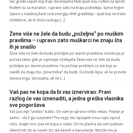
već grade uspeh koji traje decenijama Neki ljudi nisu rođeni za sprint.
Rođeni su za maraton. I upravo zato na kraju pobeđuju. Sunce trigon
Saturn u natalnoj karti nosi energiju tihih graditelja – ljudi koji ne traže
reflektore, ali ih život na kraju […]
Žene više ne žele da budu „poželjne“ po muškim
pravilima – i upravo zato muškarci ne znaju šta
ih je snašlo
Žene više ne žele da budu poželjne po starim pravilima: revolucija je
počela tamo gde je najmanje očekujete Žene više ne žele da budu
poželjne po starim pravilima. I tu počinje problem za sve koji su
navikli da znaju šta „žena treba“ da bude. Da bude lepa, ali ne previše
svesna toga. Senzualna, ali ne […]
Vaš pas ne kopa da bi vas iznervirao: Pravi
razlog će vas iznenaditi, a jedna greška vlasnika
sve pogoršava
Vaš pas nije “uništio” baštu. On vam je upravo nešto rekao. Pitanje je
samo – da li ga razumete? Pre nego što opsujete novu rupu ispod
ruža, znajte ovo: pas ne kopa iz inata. On ne planira da vam pokvari
vikend niti da se osveti što ste kasnili iz kancelarije. Možda mu je