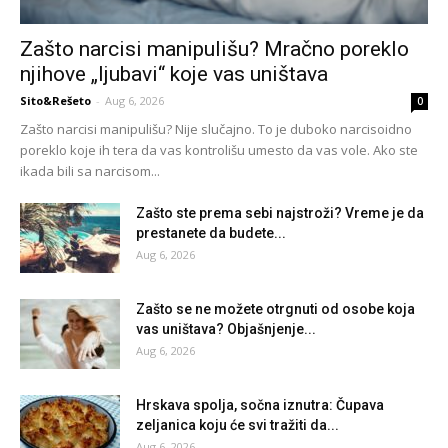
Zašto narcisi manipulišu? Mračno poreklo
njihove „ljubavi“ koje vas uništava
Sito&Rešeto
-
Aug 6, 2026
0
Zašto narcisi manipulišu? Nije slučajno. To je duboko narcisoidno
poreklo koje ih tera da vas kontrolišu umesto da vas vole. Ako ste
ikada bili sa narcisom...
Zašto ste prema sebi najstroži? Vreme je da
prestanete da budete...
Aug 6, 2026
Zašto se ne možete otrgnuti od osobe koja
vas uništava? Objašnjenje...
Aug 6, 2026
Hrskava spolja, sočna iznutra: Čupava
zeljanica koju će svi tražiti da...
Aug 6, 2026