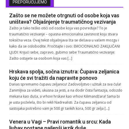
PREPORUČUJEMO
Zašto se ne možete otrgnuti od osobe koja vas
uništava? Objašnjenje traumatičnog vezivanja
Zašto je tako teško otići od osobe koja vas povređuje? To je
traumatično vezivanje – opasna emocionalna zavisnost koju stvara
toksična veza. Ovaj tekst objašnjava šta se dešava u vašem mozgu i
kako da se oslobodite. Pročitajte i ovo: EMOCIONALNO ZAKLJUČANI
LJUDI: Krijući sebe, zapravo, gubimo sebe Traumatično vezivanje:
Zašto ostajete sa osobom koja vas […]
Hrskava spolja, sočna iznutra: Čupava zeljanica
koju će svi tražiti da napravite ponovo
Danas spremamo čupavu zeljanicu! Zadovoljstvo i užitak za sva čula!
Zanimljiva za videti, ukusna za jesti, a na dodir čista fantazija, odozdo
mekana kao duša, a vrhovi hrskavi kao vrhovi Kilimandžara! Sama bi
je usta poželela, što bi rekli Nadrealisti. Za čupavu zeljanicu od
sastojaka potrebno vam je 500 gr tankih kora, 500 gr zelja […]
Venera u Vagi – Pravi romantik u srcu: Kada
ljubav postane najlepši jezik duše