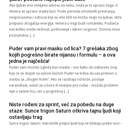
Ako ljubav ima omiljenu adresu na nebu, onda je to upravo Vaga. A
Venera se upravo vratila kući. Posle perioda emotivnih previranja,
nesporazuma i odnosa koji su više ličili na borbu nego na ljubav, stiže
potpuno drugačija energija. Venera u Vagi budi romantiku. Podseća
nas koliko vrede nežnost, poštovanje i iskren razgovor. Donosi nova
poznanstva, […]
Puder vam pravi masku od lica? 7 grešaka zbog
kojih pogrešno birate nijansu i formulu – a ova
jedna je najčešća!
Puder vam možda izgleda kao maska – evo kako da izaberete onaj
koji će se stopiti sa vašom kožom Puder ne treba da vas pretvori u
osobu sa „drugim licem“. Ako se razdvaja od kože, postaje
narandžast, uvlači se u bore ili nestane pre ručka – možda problem
nije u vašem licu, već u pogrešnoj […]
Niste rođeni za sprint, već za pobedu na duge
staze: Sunce trigon Saturn otkriva tajnu ljudi koji
ostavljaju trag
Sunce trigon Saturn: Astrološki potpis ljudi koji ne blistaju preko noći –