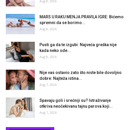
Aug 8, 2026
MARS U RAKU MENJA PRAVILA IGRE: Bićemo
spremni da se borimo...
Aug 8, 2026
Pusti ga da te izgubi: Najveća greška nije
kada neko ode...
Aug 8, 2026
Nije vas ostavio zato što niste bile dovoljno
dobre: Najteža istina...
Aug 7, 2026
Spavaju goli i srećniji su? Istraživanje
otkriva neočekivanu tajnu parova koji...
Aug 7, 2026