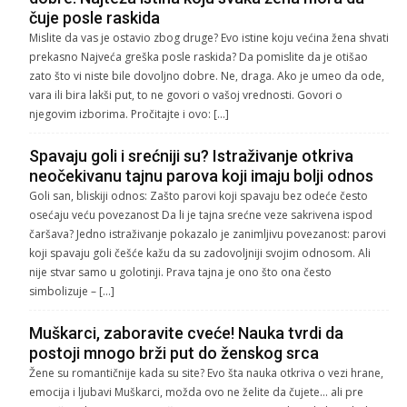
čuje posle raskida
Mislite da vas je ostavio zbog druge? Evo istine koju većina žena shvati
prekasno Najveća greška posle raskida? Da pomislite da je otišao
zato što vi niste bile dovoljno dobre. Ne, draga. Ako je umeo da ode,
vara ili bira lakši put, to ne govori o vašoj vrednosti. Govori o
njegovim izborima. Pročitajte i ovo: […]
Spavaju goli i srećniji su? Istraživanje otkriva
neočekivanu tajnu parova koji imaju bolji odnos
Goli san, bliskiji odnos: Zašto parovi koji spavaju bez odeće često
osećaju veću povezanost Da li je tajna srećne veze sakrivena ispod
čaršava? Jedno istraživanje pokazalo je zanimljivu povezanost: parovi
koji spavaju goli češće kažu da su zadovoljniji svojim odnosom. Ali
nije stvar samo u golotinji. Prava tajna je ono što ona često
simbolizuje – […]
Muškarci, zaboravite cveće! Nauka tvrdi da
postoji mnogo brži put do ženskog srca
Žene su romantičnije kada su site? Evo šta nauka otkriva o vezi hrane,
emocija i ljubavi Muškarci, možda ovo ne želite da čujete… ali pre