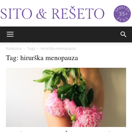
Sito&Rešeto
Naslovna
Tags
Hirurška menopauza
Tag: hirurška menopauza