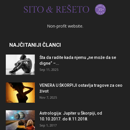
Non-profit website.
NAJČITANIJI ČLANCI
Šta da radite kada njemu „ne može da se
digne“ –...
Sep 11, 2025
VENERA U ŠKORPIJI ostavlja tragove za ceo
život
Nov 7, 2025
Astrologija: Jupiter u Škorpiji, od
10.10.2017. do 8.11.2018.
Sep 1, 2017