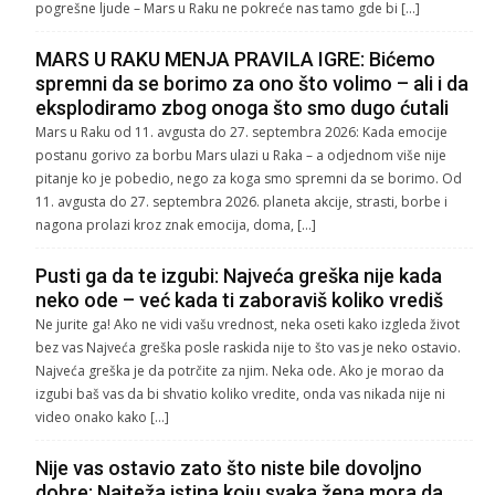
pogrešne ljude – Mars u Raku ne pokreće nas tamo gde bi […]
MARS U RAKU MENJA PRAVILA IGRE: Bićemo
spremni da se borimo za ono što volimo – ali i da
eksplodiramo zbog onoga što smo dugo ćutali
Mars u Raku od 11. avgusta do 27. septembra 2026: Kada emocije
postanu gorivo za borbu Mars ulazi u Raka – a odjednom više nije
pitanje ko je pobedio, nego za koga smo spremni da se borimo. Od
11. avgusta do 27. septembra 2026. planeta akcije, strasti, borbe i
nagona prolazi kroz znak emocija, doma, […]
Pusti ga da te izgubi: Najveća greška nije kada
neko ode – već kada ti zaboraviš koliko vrediš
Ne jurite ga! Ako ne vidi vašu vrednost, neka oseti kako izgleda život
bez vas Najveća greška posle raskida nije to što vas je neko ostavio.
Najveća greška je da potrčite za njim. Neka ode. Ako je morao da
izgubi baš vas da bi shvatio koliko vredite, onda vas nikada nije ni
video onako kako […]
Nije vas ostavio zato što niste bile dovoljno
dobre: Najteža istina koju svaka žena mora da