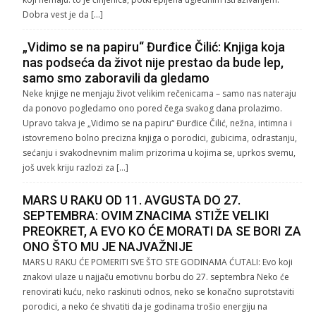
Dobra vest je da […]
„Vidimo se na papiru“ Đurđice Čilić: Knjiga koja
nas podseća da život nije prestao da bude lep,
samo smo zaboravili da gledamo
Neke knjige ne menjaju život velikim rečenicama – samo nas nateraju
da ponovo pogledamo ono pored čega svakog dana prolazimo.
Upravo takva je „Vidimo se na papiru“ Đurđice Čilić, nežna, intimna i
istovremeno bolno precizna knjiga o porodici, gubicima, odrastanju,
sećanju i svakodnevnim malim prizorima u kojima se, uprkos svemu,
još uvek kriju razlozi za […]
MARS U RAKU OD 11. AVGUSTA DO 27.
SEPTEMBRA: OVIM ZNACIMA STIŽE VELIKI
PREOKRET, A EVO KO ĆE MORATI DA SE BORI ZA
ONO ŠTO MU JE NAJVAŽNIJE
MARS U RAKU ĆE POMERITI SVE ŠTO STE GODINAMA ĆUTALI: Evo koji
znakovi ulaze u najjaču emotivnu borbu do 27. septembra Neko će
renovirati kuću, neko raskinuti odnos, neko se konačno suprotstaviti
porodici, a neko će shvatiti da je godinama trošio energiju na