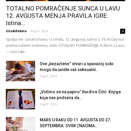
TOTALNO POMRAČENJE SUNCA U LAVU
12. AVGUSTA MENJA PRAVILA IGRE:
Istina...
Sito&Rešeto
-
Aug 8, 2026
0
Spolja mir. Iznutra haos. U sredu, 12. avgusta, tačno u 19.36 časova
prema našem vremenu, stiže TOTALNO POMRAČENJE SUNCA u Lavu
– i ovo nije...
Ove „bezazlene“ stvari u spavaćoj sobi
mogu da unište vaš seksualni...
Aug 8, 2026
„Vidimo se na papiru“ Đurđice Čilić: Knjiga
koja nas podseća da...
Aug 8, 2026
MARS U RAKU OD 11. AVGUSTA DO 27.
SEPTEMBRA: OVIM ZNACIMA...