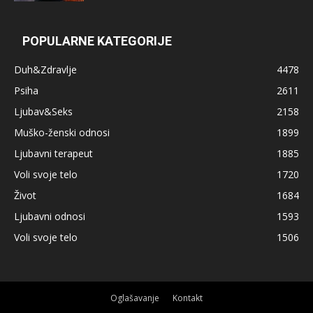
POPULARNE KATEGORIJE
Duh&Zdravlje
4478
Psiha
2611
Ljubav&Seks
2158
Muško-ženski odnosi
1899
Ljubavni terapeut
1885
Voli svoje telo
1720
Život
1684
Ljubavni odnosi
1593
Voli svoje telo
1506
Oglašavanje
Kontakt