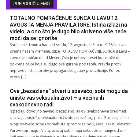
PREPORUČUJEMO
TOTALNO POMRAČENJE SUNCA U LAVU 12.
AVGUSTA MENJA PRAVILA IGRE: Istina izlazi na
videlo, a ono što je dugo bilo skriveno više neće
moći da se ignoriše
Spolja mir. Iznutra haos. U sredu, 12. avgusta, tačno u 19.36 časova
prema našem vremenu, stiže TOTALNO POMRAČENJE SUNCA u Lavu –
i ovo nije običan mlad Mesec. Ovo je nebeski reset koji može da
pokrene priče koje su dugo bile gurane pod tepih. Pravda protiv
nepravde. Istina protiv propagande. Ljubav protiv iluzije. Ponos
protiv […]
Ove „bezazlene“ stvari u spavaćoj sobi mogu da
unište vaš seksualni život – a većina ih
svakodnevno radi
Izgledaju dovoljno nevino, bezazleno, ali ovi svakodnevni predmeti
izazivaju pustoš u seksualnom životu prosečnog para. Proterajte ih iz
svoje spavaće sobe i odmah ste spremni za bolji, češći seks! Televizor
Parovi koji imaju TV u spavaćoj sobi imaju seks upola manje od onih
koji nemaju: to je činjenica, potkrepljena uglednim istraživanjem.