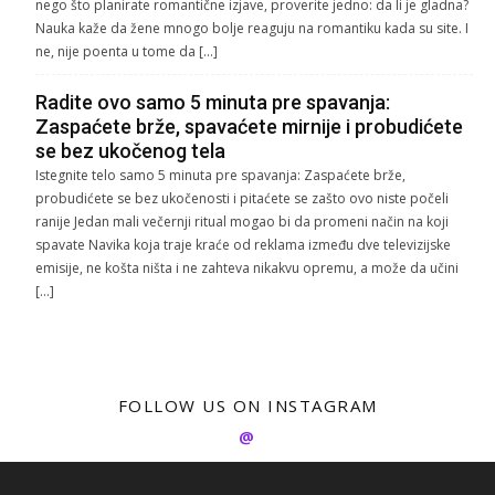
nego što planirate romantične izjave, proverite jedno: da li je gladna?
Nauka kaže da žene mnogo bolje reaguju na romantiku kada su site. I
ne, nije poenta u tome da […]
Radite ovo samo 5 minuta pre spavanja:
Zaspaćete brže, spavaćete mirnije i probudićete
se bez ukočenog tela
Istegnite telo samo 5 minuta pre spavanja: Zaspaćete brže,
probudićete se bez ukočenosti i pitaćete se zašto ovo niste počeli
ranije Jedan mali večernji ritual mogao bi da promeni način na koji
spavate Navika koja traje kraće od reklama između dve televizijske
emisije, ne košta ništa i ne zahteva nikakvu opremu, a može da učini
[…]
FOLLOW US ON INSTAGRAM
@