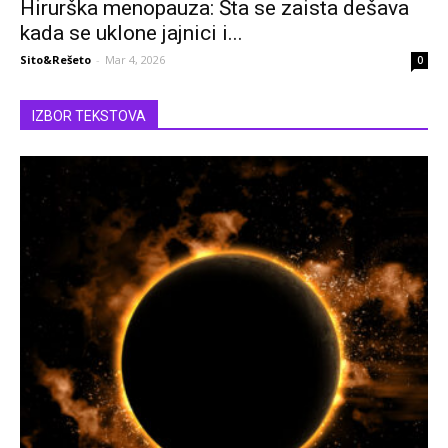
Hirurška menopauza: Šta se zaista dešava
kada se uklone jajnici i...
Sito&Rešeto
-
Mar 4, 2026
0
IZBOR TEKSTOVA