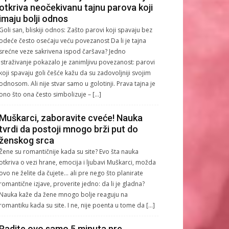
otkriva neočekivanu tajnu parova koji
imaju bolji odnos
Goli san, bliskiji odnos: Zašto parovi koji spavaju bez
odeće često osećaju veću povezanost Da li je tajna
srećne veze sakrivena ispod čaršava? Jedno
istraživanje pokazalo je zanimljivu povezanost: parovi
koji spavaju goli češće kažu da su zadovoljniji svojim
odnosom. Ali nije stvar samo u golotinji. Prava tajna je
ono što ona često simbolizuje – […]
Muškarci, zaboravite cveće! Nauka
tvrdi da postoji mnogo brži put do
ženskog srca
Žene su romantičnije kada su site? Evo šta nauka
otkriva o vezi hrane, emocija i ljubavi Muškarci, možda
ovo ne želite da čujete… ali pre nego što planirate
romantične izjave, proverite jedno: da li je gladna?
Nauka kaže da žene mnogo bolje reaguju na
romantiku kada su site. I ne, nije poenta u tome da […]
Radite ovo samo 5 minuta pre