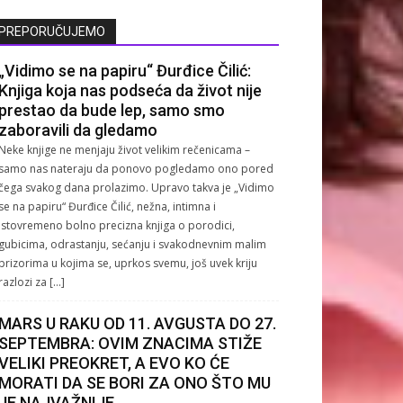
PREPORUČUJEMO
„Vidimo se na papiru“ Đurđice Čilić:
Knjiga koja nas podseća da život nije
prestao da bude lep, samo smo
zaboravili da gledamo
Neke knjige ne menjaju život velikim rečenicama –
samo nas nateraju da ponovo pogledamo ono pored
čega svakog dana prolazimo. Upravo takva je „Vidimo
se na papiru“ Đurđice Čilić, nežna, intimna i
istovremeno bolno precizna knjiga o porodici,
gubicima, odrastanju, sećanju i svakodnevnim malim
prizorima u kojima se, uprkos svemu, još uvek kriju
razlozi za […]
MARS U RAKU OD 11. AVGUSTA DO 27.
SEPTEMBRA: OVIM ZNACIMA STIŽE
VELIKI PREOKRET, A EVO KO ĆE
MORATI DA SE BORI ZA ONO ŠTO MU
JE NAJVAŽNIJE