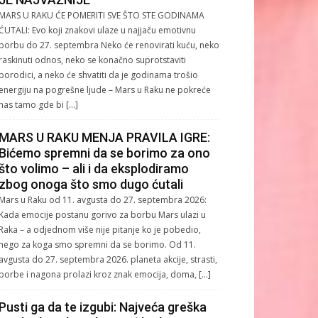
MARS U RAKU ĆE POMERITI SVE ŠTO STE GODINAMA
ĆUTALI: Evo koji znakovi ulaze u najjaču emotivnu
borbu do 27. septembra Neko će renovirati kuću, neko
raskinuti odnos, neko se konačno suprotstaviti
porodici, a neko će shvatiti da je godinama trošio
energiju na pogrešne ljude – Mars u Raku ne pokreće
nas tamo gde bi […]
MARS U RAKU MENJA PRAVILA IGRE:
Bićemo spremni da se borimo za ono
što volimo – ali i da eksplodiramo
zbog onoga što smo dugo ćutali
Mars u Raku od 11. avgusta do 27. septembra 2026:
Kada emocije postanu gorivo za borbu Mars ulazi u
Raka – a odjednom više nije pitanje ko je pobedio,
nego za koga smo spremni da se borimo. Od 11.
avgusta do 27. septembra 2026. planeta akcije, strasti,
borbe i nagona prolazi kroz znak emocija, doma, […]
Pusti ga da te izgubi: Najveća greška