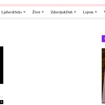
Ljubav&Seks
Život
Zdravlje&Duh
Lepota
..
0