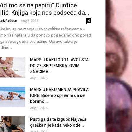
Vidimo se na papiru“ Đurđice
ilić: Knjiga koja nas podseća da...
to&Rešeto
-
Aug 8, 2026
0
ke knjige ne menjaju život velikim rečenicama –
mo nas nateraju da ponovo pogledamo ono pored
ga svakog dana prolazimo. Upravo takva je
idimo...
MARS U RAKU OD 11. AVGUSTA
DO 27. SEPTEMBRA: OVIM
ZNACIMA...
Aug 8, 2026
MARS U RAKU MENJA PRAVILA
IGRE: Bićemo spremni da se
borimo...
Aug 8, 2026
Pusti ga da te izgubi: Najveća
greška nije kada neko ode...
Aug 8, 2026