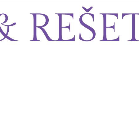
Sito&Rešeto