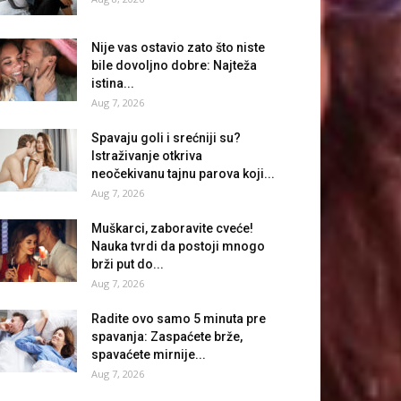
Nije vas ostavio zato što niste
bile dovoljno dobre: Najteža
istina...
Aug 7, 2026
Spavaju goli i srećniji su?
Istraživanje otkriva
neočekivanu tajnu parova koji...
Aug 7, 2026
Muškarci, zaboravite cveće!
Nauka tvrdi da postoji mnogo
brži put do...
Aug 7, 2026
Radite ovo samo 5 minuta pre
spavanja: Zaspaćete brže,
spavaćete mirnije...
Aug 7, 2026