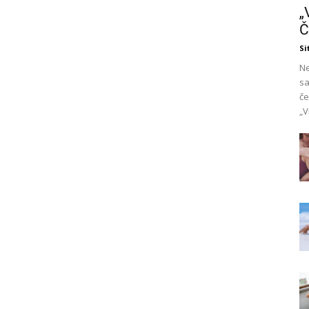
„
Č
Si
Ne
sa
če
„V