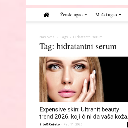
Ženski ugao
Muški ugao
Naslovna
Tags
Hidratantni serum
Tag: hidratantni serum
Expensive skin: Ultrahit beauty
trend 2026. koji čini da vaša koža.
Sito&Rešeto
-
Feb 11, 2026