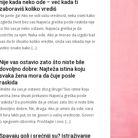
nije kada neko ode – već kada ti
zaboraviš koliko vrediš
Ne jurite ga! Ako ne vidi vašu vrednost, neka oseti kako
izgleda život bez vas Najveća greška posle raskida nije
to što vas je neko ostavio. Najveća greška je da
potrčite za njim. Neka ode. Ako je morao da izgubi baš
vas da bi shvatio koliko vredite, onda vas nikada nije ni
video onako kako […]
Nije vas ostavio zato što niste bile
dovoljno dobre: Najteža istina koju
svaka žena mora da čuje posle
raskida
Mislite da vas je ostavio zbog druge? Evo istine koju
većina žena shvati prekasno Najveća greška posle
raskida? Da pomislite da je otišao zato što vi niste bile
dovoljno dobre. Ne, draga. Ako je umeo da ode, vara
ili bira lakši put, to ne govori o vašoj vrednosti. Govori
o njegovim izborima. Pročitajte i ovo: […]
Spavaju goli i srećniji su? Istraživanje