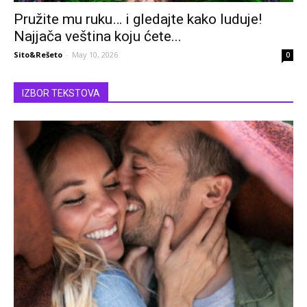
Pružite mu ruku… i gledajte kako luduje!
Najjača veština koju ćete...
Sito&Rešeto
-
May 10, 2026
0
IZBOR TEKSTOVA