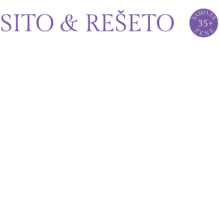
Sito&Rešeto