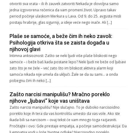
otvoriti sva vrata – ili ih zauvek zatvoriti Nekada je dovoljna samo
jedna izgovorena rečenica da vam promeni život. Upravo takav
period počinje ulaskom Merkura u Lava. Od 9. do 25. avgusta misli
postaju hrabrije, glas sigurniji, a ideje veće nego inače. Ali […]
Plaše se samoće, a beže čim ih neko zavoli:
Psihologija otkriva šta se zaista događa u
njihovoj glavi
Intimna anksioznost: Zašto se neki ljudi više plaše bliskosti nego
samoće – i beže baš kada postane lepo? Neki ljudi ne beže od ljubavi
zato što je ne žele – već zato što im bliskost aktivira alarm koji
samoća nikada nije umela da uključi. Žale se da su sami… a onda
pobegnu čim ih neko […]
Zašto narcisi manipulišu? Mračno poreklo
njihove „ljubavi“ koje vas uništava
Zašto narcisi manipulišu? Nije slučajno. To je duboko narcisoidno
poreklo koje ih tera da vas kontrolišu umesto da vas vole. Ako ste
ikada bili sa narcisom – ovaj tekst će vam mnogo toga razjasniti.
Pročitajte i ovo: Gde prestaje empatija, a počinje samodestrukcija: Da
li empatija vodi u loše životne odluke? Narcisoidno poreklo