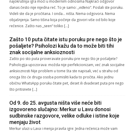
najokrutnija igra moći u modernim odnosima Najkraći odgovor
danas često nije nijedna reč. To je samo: „viđeno“. Poslali ste poruku.
Videli ste da je pročitana. I onda… ništa. Nema odgovora. Nema
objašnjenja. Samo tišina koja počinje da govori više od bilo koje
rečenice. Zašto nas „seen“ toliko […]
Zašto 10 puta čitate istu poruku pre nego što je
pošaljete? Psiholozi kažu da to može biti tihi
znak socijalne anksioznosti
Zašto po sto puta proveravate poruku pre nego što je pošaljete?
Psihologija upozorava: možda nije perfekcionizam, već znak socijalne
anksioznosti Nije problem u tome šta ste napisali, već u strahu od
onoga što će druga osoba pomisliti kada to pročita. Ako jednu
običnu WhatsApp poruku čitate pet, deset ili dvadeset puta pre nego
što pritisnete […]
Od 9. do 25. avgusta ništa više neće biti
izgovoreno slučajno: Merkur u Lavu donosi
sudbinske razgovore, velike odluke i istine koje
menjaju život
Merkur ulazi u Lava i menja pravila igre: Jedna rečenica može vam