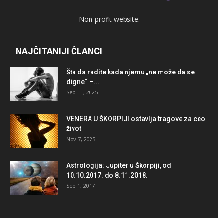
Non-profit website.
NAJČITANIJI ČLANCI
Šta da radite kada njemu „ne može da se
digne“ –...
Sep 11, 2025
VENERA U ŠKORPIJI ostavlja tragove za ceo
život
Nov 7, 2025
Astrologija: Jupiter u Škorpiji, od
10.10.2017. do 8.11.2018.
Sep 1, 2017