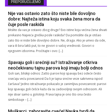
PREPORUČUJEMO
Nije vas ostavio zato što niste bile dovoljno
dobre: Najteža istina koju svaka žena mora da
čuje posle raskida
Mislite da vas je ostavio zbog druge? Evo istine koju većina žena shvati
prekasno Najveća greška posle raskida? Da pomislite da je otišao
zato što vi niste bile dovoljno dobre. Ne, draga. Ako je umeo da ode,
vara ili bira lakši put, to ne govori o vašoj vrednosti. Govori o
njegovim izborima. Pročitajte i ovo: […]
Spavaju goli i srećniji su? Istraživanje otkriva
neočekivanu tajnu parova koji imaju bolji odnos
Goli san, bliskiji odnos: Zašto parovi koji spavaju bez odeće često
osećaju veću povezanost Da li je tajna srećne veze sakrivena ispod
čaršava? Jedno istraživanje pokazalo je zanimljivu povezanost: parovi
koji spavaju goli češće kažu da su zadovoljniji svojim odnosom. Ali
nije stvar samo u golotinji. Prava tajna je ono što ona često
simbolizuje – […]
Muškarci, zaboravite cveće! Nauka tvrdi da