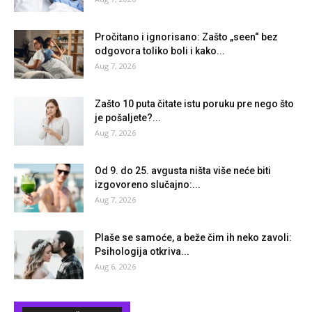
Pročitano i ignorisano: Zašto „seen“ bez
odgovora toliko boli i kako...
Aug 7, 2026
Zašto 10 puta čitate istu poruku pre nego što
je pošaljete?...
Aug 7, 2026
Od 9. do 25. avgusta ništa više neće biti
izgovoreno slučajno:...
Aug 7, 2026
Plaše se samoće, a beže čim ih neko zavoli:
Psihologija otkriva...
Aug 6, 2026