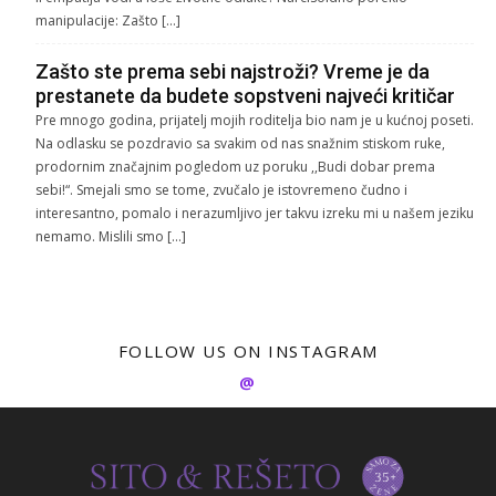
manipulacije: Zašto […]
Zašto ste prema sebi najstroži? Vreme je da
prestanete da budete sopstveni najveći kritičar
Pre mnogo godina, prijatelj mojih roditelja bio nam je u kućnoj poseti.
Na odlasku se pozdravio sa svakim od nas snažnim stiskom ruke,
prodornim značajnim pogledom uz poruku ,,Budi dobar prema
sebi!“. Smejali smo se tome, zvučalo je istovremeno čudno i
interesantno, pomalo i nerazumljivo jer takvu izreku mi u našem jeziku
nemamo. Mislili smo […]
FOLLOW US ON INSTAGRAM
@