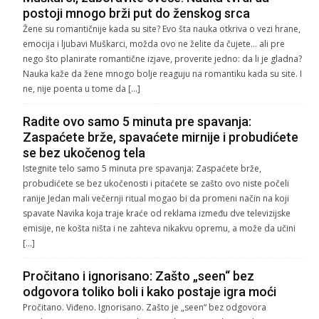
postoji mnogo brži put do ženskog srca
Žene su romantičnije kada su site? Evo šta nauka otkriva o vezi hrane,
emocija i ljubavi Muškarci, možda ovo ne želite da čujete… ali pre
nego što planirate romantične izjave, proverite jedno: da li je gladna?
Nauka kaže da žene mnogo bolje reaguju na romantiku kada su site. I
ne, nije poenta u tome da […]
Radite ovo samo 5 minuta pre spavanja:
Zaspaćete brže, spavaćete mirnije i probudićete
se bez ukočenog tela
Istegnite telo samo 5 minuta pre spavanja: Zaspaćete brže,
probudićete se bez ukočenosti i pitaćete se zašto ovo niste počeli
ranije Jedan mali večernji ritual mogao bi da promeni način na koji
spavate Navika koja traje kraće od reklama između dve televizijske
emisije, ne košta ništa i ne zahteva nikakvu opremu, a može da učini
[…]
Pročitano i ignorisano: Zašto „seen“ bez
odgovora toliko boli i kako postaje igra moći
Pročitano. Viđeno. Ignorisano. Zašto je „seen“ bez odgovora