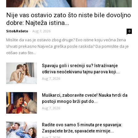
Nije vas ostavio zato što niste bile dovoljno
dobre: Najteža istina...
Sito&Rešeto
-
Aug 7, 2026
0
Mislite da vas je ostavio zbog druge? Evo istine koju većina žena
shvati prekasno Najveća greška posle raskida? Da pomislite da je
otišao zato što...
Spavaju goli i srećniji su? Istraživanje
otkriva neočekivanu tajnu parova koji...
Aug 7, 2026
Muškarci, zaboravite cveće! Nauka tvrdi da
postoji mnogo brži put do...
Aug 7, 2026
Radite ovo samo 5 minuta pre spavanja:
Zaspaćete brže, spavaćete mirnije...
Aug 7, 2026