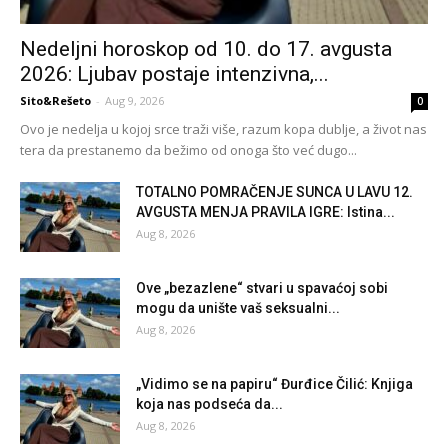
Nedeljni horoskop od 10. do 17. avgusta
2026: Ljubav postaje intenzivna,...
Sito&Rešeto
-
Aug 9, 2026
0
Ovo je nedelja u kojoj srce traži više, razum kopa dublje, a život nas
tera da prestanemo da bežimo od onoga što već dugo...
TOTALNO POMRAČENJE SUNCA U LAVU 12.
AVGUSTA MENJA PRAVILA IGRE: Istina...
Aug 8, 2026
Ove „bezazlene“ stvari u spavaćoj sobi
mogu da unište vaš seksualni...
Aug 8, 2026
„Vidimo se na papiru“ Đurđice Čilić: Knjiga
koja nas podseća da...
Aug 8, 2026