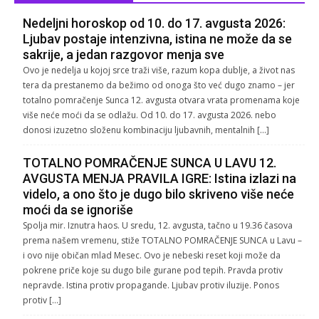
Nedeljni horoskop od 10. do 17. avgusta 2026:
Ljubav postaje intenzivna, istina ne može da se
sakrije, a jedan razgovor menja sve
Ovo je nedelja u kojoj srce traži više, razum kopa dublje, a život nas
tera da prestanemo da bežimo od onoga što već dugo znamo – jer
totalno pomračenje Sunca 12. avgusta otvara vrata promenama koje
više neće moći da se odlažu. Od 10. do 17. avgusta 2026. nebo
donosi izuzetno složenu kombinaciju ljubavnih, mentalnih […]
TOTALNO POMRAČENJE SUNCA U LAVU 12.
AVGUSTA MENJA PRAVILA IGRE: Istina izlazi na
videlo, a ono što je dugo bilo skriveno više neće
moći da se ignoriše
Spolja mir. Iznutra haos. U sredu, 12. avgusta, tačno u 19.36 časova
prema našem vremenu, stiže TOTALNO POMRAČENJE SUNCA u Lavu –
i ovo nije običan mlad Mesec. Ovo je nebeski reset koji može da
pokrene priče koje su dugo bile gurane pod tepih. Pravda protiv
nepravde. Istina protiv propagande. Ljubav protiv iluzije. Ponos
protiv […]