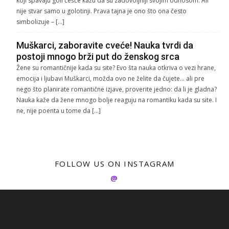
koji spavaju goli češće kažu da su zadovoljniji svojim odnosom. Ali
nije stvar samo u golotinji. Prava tajna je ono što ona često
simbolizuje – […]
Muškarci, zaboravite cveće! Nauka tvrdi da
postoji mnogo brži put do ženskog srca
Žene su romantičnije kada su site? Evo šta nauka otkriva o vezi hrane,
emocija i ljubavi Muškarci, možda ovo ne želite da čujete… ali pre
nego što planirate romantične izjave, proverite jedno: da li je gladna?
Nauka kaže da žene mnogo bolje reaguju na romantiku kada su site. I
ne, nije poenta u tome da […]
FOLLOW US ON INSTAGRAM
@