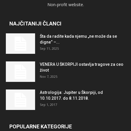
Non-profit website.
NAJČITANIJI ČLANCI
Šta da radite kada njemu „ne može da se
digne“ –...
Sep 11, 2025
VENERA U ŠKORPIJI ostavlja tragove za ceo
život
Nov 7, 2025
Astrologija: Jupiter u Škorpiji, od
10.10.2017. do 8.11.2018.
Sep 1, 2017
POPULARNE KATEGORIJE