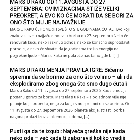
MARS U RAKU OD 11. AVGUSTA DO 27.
SEPTEMBRA: OVIM ZNACIMA STIŽE VELIKI
PREOKRET, A EVO KO ĆE MORATI DA SE BORI ZA
ONO ŠTO MU JE NAJVAŽNIJE
MARS U RAKU ĆE POMERITI SVE ŠTO STE GODINAMA ĆUTALI: Evo koji
znakovi ulaze u najjaču emotivnu borbu do 27. septembra Neko će
renovirati kuću, neko raskinuti odnos, neko se konačno suprotstaviti
porodici, a neko će shvatiti da je godinama trošio energiju na
pogrešne ljude – Mars u Raku ne pokreće nas tamo gde bi […]
MARS U RAKU MENJA PRAVILA IGRE: Bićemo
spremni da se borimo za ono što volimo – ali i da
eksplodiramo zbog onoga što smo dugo ćutali
Mars u Raku od 11. avgusta do 27. septembra 2026: Kada emocije
postanu gorivo za borbu Mars ulazi u Raka – a odjednom više nije
pitanje ko je pobedio, nego za koga smo spremni da se borimo. Od
11. avgusta do 27. septembra 2026. planeta akcije, strasti, borbe i
nagona prolazi kroz znak emocija, doma, […]
Pusti ga da te izgubi: Najveća greška nije kada
neko ode – već kada ti zaboraviš koliko vrediš