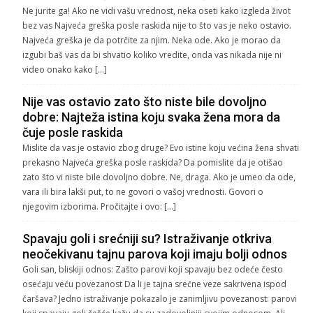
Ne jurite ga! Ako ne vidi vašu vrednost, neka oseti kako izgleda život
bez vas Najveća greška posle raskida nije to što vas je neko ostavio.
Najveća greška je da potrčite za njim. Neka ode. Ako je morao da
izgubi baš vas da bi shvatio koliko vredite, onda vas nikada nije ni
video onako kako […]
Nije vas ostavio zato što niste bile dovoljno
dobre: Najteža istina koju svaka žena mora da
čuje posle raskida
Mislite da vas je ostavio zbog druge? Evo istine koju većina žena shvati
prekasno Najveća greška posle raskida? Da pomislite da je otišao
zato što vi niste bile dovoljno dobre. Ne, draga. Ako je umeo da ode,
vara ili bira lakši put, to ne govori o vašoj vrednosti. Govori o
njegovim izborima. Pročitajte i ovo: […]
Spavaju goli i srećniji su? Istraživanje otkriva
neočekivanu tajnu parova koji imaju bolji odnos
Goli san, bliskiji odnos: Zašto parovi koji spavaju bez odeće često
osećaju veću povezanost Da li je tajna srećne veze sakrivena ispod
čaršava? Jedno istraživanje pokazalo je zanimljivu povezanost: parovi