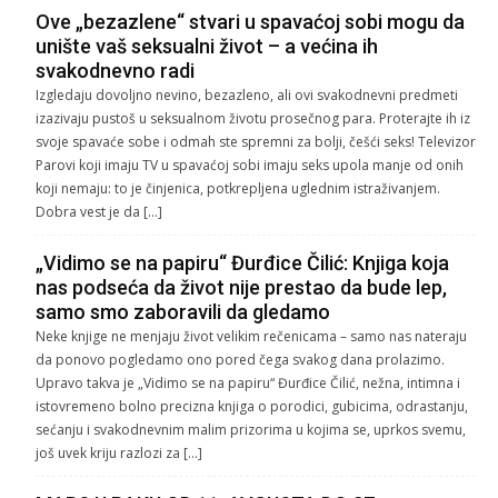
Ove „bezazlene“ stvari u spavaćoj sobi mogu da
unište vaš seksualni život – a većina ih
svakodnevno radi
Izgledaju dovoljno nevino, bezazleno, ali ovi svakodnevni predmeti
izazivaju pustoš u seksualnom životu prosečnog para. Proterajte ih iz
svoje spavaće sobe i odmah ste spremni za bolji, češći seks! Televizor
Parovi koji imaju TV u spavaćoj sobi imaju seks upola manje od onih
koji nemaju: to je činjenica, potkrepljena uglednim istraživanjem.
Dobra vest je da […]
„Vidimo se na papiru“ Đurđice Čilić: Knjiga koja
nas podseća da život nije prestao da bude lep,
samo smo zaboravili da gledamo
Neke knjige ne menjaju život velikim rečenicama – samo nas nateraju
da ponovo pogledamo ono pored čega svakog dana prolazimo.
Upravo takva je „Vidimo se na papiru“ Đurđice Čilić, nežna, intimna i
istovremeno bolno precizna knjiga o porodici, gubicima, odrastanju,
sećanju i svakodnevnim malim prizorima u kojima se, uprkos svemu,
još uvek kriju razlozi za […]