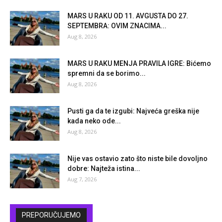
MARS U RAKU OD 11. AVGUSTA DO 27.
SEPTEMBRA: OVIM ZNACIMA...
Aug 8, 2026
MARS U RAKU MENJA PRAVILA IGRE: Bićemo
spremni da se borimo...
Aug 8, 2026
Pusti ga da te izgubi: Najveća greška nije
kada neko ode...
Aug 8, 2026
Nije vas ostavio zato što niste bile dovoljno
dobre: Najteža istina...
Aug 7, 2026
PREPORUČUJEMO