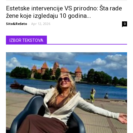
Estetske intervencije VS prirodno: Šta rade
žene koje izgledaju 10 godina...
Sito&Rešeto
-
Apr 12, 2026
0
IZBOR TEKSTOVA