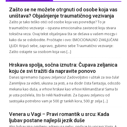
Zašto se ne možete otrgnuti od osobe koja vas
uništava? Objašnjenje traumatičnog vezivanja
Zašto je tako teško otići od osobe koja vas povređuje? To je
traumatično vezivanje – opasna emocionalna zavisnost koju stvara
toksična veza. Ovaj tekst objašnjava šta se dešava u vašem mozgu i
kako da se oslobodite. Pročitajte i ovo: EMOCIONALNO ZAKLJUČANI
LJUDI: Krijući sebe, zapravo, gubimo sebe Traumatično vezivanje:
Zašto ostajete sa osobom koja vas […]
Hrskava spolja, sočna iznutra: Čupava zeljanica
koju će svi tražiti da napravite ponovo
Danas spremamo čupavu zeljanicu! Zadovoljstvo i užitak za sva čula!
Zanimljiva za videti, ukusna za jesti, a na dodir čista fantazija, odozdo
mekana kao duša, a vrhovi hrskavi kao vrhovi Kilimandžara! Sama bi
je usta poželela, što bi rekli Nadrealisti. Za čupavu zeljanicu od
sastojaka potrebno vam je 500 gr tankih kora, 500 gr zelja […]
Venera u Vagi – Pravi romantik u srcu: Kada
ljubav postane najlepši jezik duše
Ako ljubav ima omiljenu adresu na nebu, onda je to upravo Vaga. A