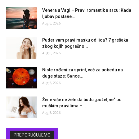
Venera u Vagi – Pravi romantik u srcu: Kada
ljubav postane...
Aug 6, 2026
Puder vam pravi masku od lica? 7 grešaka
zbog kojih pogrešno...
Aug 6, 2026
Niste rođeni za sprint, već za pobedu na
duge staze: Sunce...
Aug 5, 2026
Žene više ne žele da budu „poželjne“ po
muškim pravilima –...
Aug 5, 2026
PREPORUČUJEMO