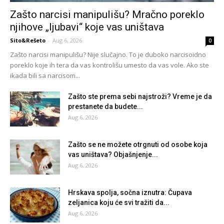
Zašto narcisi manipulišu? Mračno poreklo
njihove „ljubavi“ koje vas uništava
Sito&Rešeto
-
Aug 6, 2026
0
Zašto narcisi manipulišu? Nije slučajno. To je duboko narcisoidno
poreklo koje ih tera da vas kontrolišu umesto da vas vole. Ako ste
ikada bili sa narcisom...
Zašto ste prema sebi najstroži? Vreme je da
prestanete da budete...
Aug 6, 2026
Zašto se ne možete otrgnuti od osobe koja
vas uništava? Objašnjenje...
Aug 6, 2026
Hrskava spolja, sočna iznutra: Čupava
zeljanica koju će svi tražiti da...
Aug 6, 2026