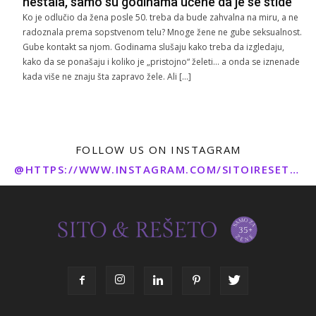
nestala, samo su godinama učene da je se stide
Ko je odlučio da žena posle 50. treba da bude zahvalna na miru, a ne
radoznala prema sopstvenom telu? Mnoge žene ne gube seksualnost.
Gube kontakt sa njom. Godinama slušaju kako treba da izgledaju,
kako da se ponašaju i koliko je „pristojno“ želeti… a onda se iznenade
kada više ne znaju šta zapravo žele. Ali […]
FOLLOW US ON INSTAGRAM
@HTTPS://WWW.INSTAGRAM.COM/SITOIRESETO/