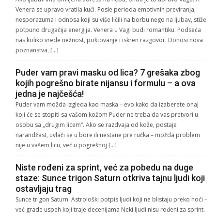
Venera se upravo vratila kući. Posle perioda emotivnih previranja,
nesporazuma i odnosa koji su više ličili na borbu nego na ljubav, stiže
potpuno drugačija energija. Venera u Vagi budi romantiku. Podseća
nas koliko vrede nežnost, poštovanje i iskren razgovor. Donosi nova
poznanstva, […]
Puder vam pravi masku od lica? 7 grešaka zbog
kojih pogrešno birate nijansu i formulu – a ova
jedna je najčešća!
Puder vam možda izgleda kao maska – evo kako da izaberete onaj
koji će se stopiti sa vašom kožom Puder ne treba da vas pretvori u
osobu sa „drugim licem“. Ako se razdvaja od kože, postaje
narandžast, uvlači se u bore ili nestane pre ručka – možda problem
nije u vašem licu, već u pogrešnoj […]
Niste rođeni za sprint, već za pobedu na duge
staze: Sunce trigon Saturn otkriva tajnu ljudi koji
ostavljaju trag
Sunce trigon Saturn: Astrološki potpis ljudi koji ne blistaju preko noći –
već grade uspeh koji traje decenijama Neki ljudi nisu rođeni za sprint.