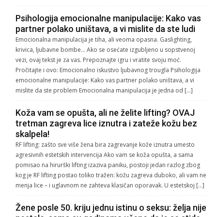
Psihologija emocionalne manipulacije: Kako vas
partner polako uništava, a vi mislite da ste ludi
Emocionalna manipulacija je tiha, ali veoma opasna. Gaslighting,
krivica, ljubavne bombe… Ako se osećate izgubljeno u sopstvenoj
vezi, ovaj tekst je za vas. Prepoznajte igru i vratite svoju moć.
Pročitajte i ovo: Emocionalno iskustvo ljubavnog trougla Psihologija
emocionalne manipulacije: Kako vas partner polako uništava, a vi
mislite da ste problem Emocionalna manipulacija je jedna od […]
Koža vam se opušta, ali ne želite lifting? OVAJ
tretman zagreva lice iznutra i zateže kožu bez
skalpela!
RF lifting: zašto sve više žena bira zagrevanje kože iznutra umesto
agresivnih estetskih intervencija Ako vam se koža opušta, a sama
pomisao na hirurški lifting izaziva paniku, postoji jedan razlog zbog
kog je RF lifting postao toliko tražen: kožu zagreva duboko, ali vam ne
menja lice – i uglavnom ne zahteva klasičan oporavak. U estetskoj […]
Žene posle 50. kriju jednu istinu o seksu: želja nije