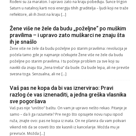
Rođeni su za maraton. I upravo zato na kraju pobeđuju. Sunce trigon
Saturn u natalnoj karti nosi energiju tihih graditelja – ljudi koji ne traže
reflektore, ali ih život na kraju […]
Žene više ne žele da budu „poželjne“ po muškim
pravilima – i upravo zato muškarci ne znaju šta
ih je snašlo
Žene više ne žele da budu poželjne po starim pravilima: revolucija je
počela tamo gde je najmanje očekujete Žene više ne žele da budu
poželjne po starim pravilima. I tu počinje problem za sve koji su
navikli da znaju šta „žena treba“ da bude. Da bude lepa, ali ne previše
svesna toga. Senzualna, ali ne […]
Vaš pas ne kopa da bi vas iznervirao: Pravi
razlog će vas iznenaditi, a jedna greška vlasnika
sve pogoršava
Vaš pas nije “uništio” baštu. On vam je upravo nešto rekao. Pitanje je
samo – da li ga razumete? Pre nego što opsujete novu rupu ispod
ruža, znajte ovo: pas ne kopa iz inata. On ne planira da vam pokvari
vikend niti da se osveti što ste kasnili iz kancelarije. Možda mu je
prevruće. Možda […]