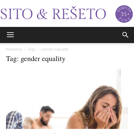
Sito&Rešeto
Naslovna
Tags
Gender equality
Tag: gender equality