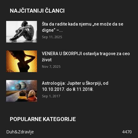
NAJČITANIJI ČLANCI
Šta da radite kada njemu „ne može da se
digne“ –...
Sep 11, 2025
VENERA U ŠKORPIJI ostavlja tragove za ceo
život
Nov 7, 2025
Astrologija: Jupiter u Škorpiji, od
10.10.2017. do 8.11.2018.
Sep 1, 2017
POPULARNE KATEGORIJE
Duh&Zdravlje
4470