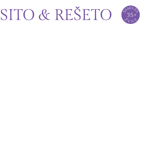
Sito&Rešeto