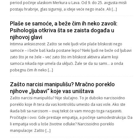
period počinje ulaskom Merkura u Lava. Od 9. do 25. avgusta misli
postaju hrabrije, glas sigurniji, a ideje veće nego inače. Ali […]
Plaše se samoće, a beže čim ih neko zavoli:
Psihologija otkriva šta se zaista događa u
njihovoj glavi
Intimna anksioznost: Zašto se neki ljudi više plaše bliskosti nego
samoće – i beže baš kada postane lepo? Neki ljudi ne beže od ljubavi
zato što je ne žele – već zato što im bliskost aktivira alarm koji
samoća nikada nije umela da uključi. Žale se da su sami… a onda
pobegnu čim ih neko […]
Zašto narcisi manipulišu? Mračno poreklo
njihove „ljubavi“ koje vas uništava
Zašto narcisi manipulišu? Nije slučajno. To je duboko narcisoidno
poreklo koje ih tera da vas kontrolišu umesto da vas vole. Ako ste
ikada bili sa narcisom – ovaj tekst će vam mnogo toga razjasniti.
Pročitajte i ovo: Gde prestaje empatija, a počinje samodestrukcija: Da
li empatija vodi u loše životne odluke? Narcisoidno poreklo
manipulacije: Zašto […]