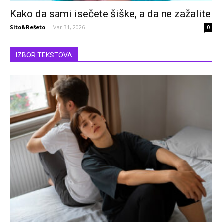
Kako da sami isečete šiške, a da ne zažalite
Sito&Rešeto
-
Mar 31, 2026
0
IZBOR TEKSTOVA