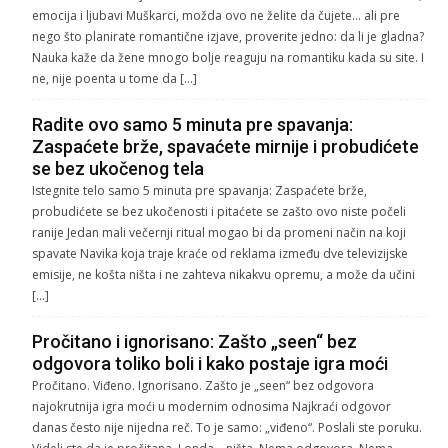
emocija i ljubavi Muškarci, možda ovo ne želite da čujete… ali pre
nego što planirate romantične izjave, proverite jedno: da li je gladna?
Nauka kaže da žene mnogo bolje reaguju na romantiku kada su site. I
ne, nije poenta u tome da […]
Radite ovo samo 5 minuta pre spavanja:
Zaspaćete brže, spavaćete mirnije i probudićete
se bez ukočenog tela
Istegnite telo samo 5 minuta pre spavanja: Zaspaćete brže,
probudićete se bez ukočenosti i pitaćete se zašto ovo niste počeli
ranije Jedan mali večernji ritual mogao bi da promeni način na koji
spavate Navika koja traje kraće od reklama između dve televizijske
emisije, ne košta ništa i ne zahteva nikakvu opremu, a može da učini
[…]
Pročitano i ignorisano: Zašto „seen“ bez
odgovora toliko boli i kako postaje igra moći
Pročitano. Viđeno. Ignorisano. Zašto je „seen“ bez odgovora
najokrutnija igra moći u modernim odnosima Najkraći odgovor
danas često nije nijedna reč. To je samo: „viđeno“. Poslali ste poruku.