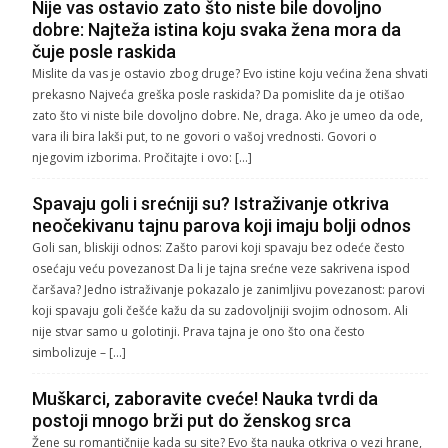
Nije vas ostavio zato što niste bile dovoljno
dobre: Najteža istina koju svaka žena mora da
čuje posle raskida
Mislite da vas je ostavio zbog druge? Evo istine koju većina žena shvati
prekasno Najveća greška posle raskida? Da pomislite da je otišao
zato što vi niste bile dovoljno dobre. Ne, draga. Ako je umeo da ode,
vara ili bira lakši put, to ne govori o vašoj vrednosti. Govori o
njegovim izborima. Pročitajte i ovo: […]
Spavaju goli i srećniji su? Istraživanje otkriva
neočekivanu tajnu parova koji imaju bolji odnos
Goli san, bliskiji odnos: Zašto parovi koji spavaju bez odeće često
osećaju veću povezanost Da li je tajna srećne veze sakrivena ispod
čaršava? Jedno istraživanje pokazalo je zanimljivu povezanost: parovi
koji spavaju goli češće kažu da su zadovoljniji svojim odnosom. Ali
nije stvar samo u golotinji. Prava tajna je ono što ona često
simbolizuje – […]
Muškarci, zaboravite cveće! Nauka tvrdi da
postoji mnogo brži put do ženskog srca
Žene su romantičnije kada su site? Evo šta nauka otkriva o vezi hrane,