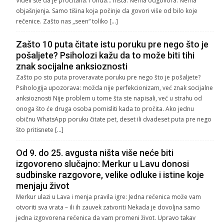
Videli ste da je pročitana. I onda… ništa. Nema odgovora. Nema
objašnjenja. Samo tišina koja počinje da govori više od bilo koje
rečenice. Zašto nas „seen“ toliko […]
Zašto 10 puta čitate istu poruku pre nego što je
pošaljete? Psiholozi kažu da to može biti tihi
znak socijalne anksioznosti
Zašto po sto puta proveravate poruku pre nego što je pošaljete?
Psihologija upozorava: možda nije perfekcionizam, već znak socijalne
anksioznosti Nije problem u tome šta ste napisali, već u strahu od
onoga što će druga osoba pomisliti kada to pročita. Ako jednu
običnu WhatsApp poruku čitate pet, deset ili dvadeset puta pre nego
što pritisnete […]
Od 9. do 25. avgusta ništa više neće biti
izgovoreno slučajno: Merkur u Lavu donosi
sudbinske razgovore, velike odluke i istine koje
menjaju život
Merkur ulazi u Lava i menja pravila igre: Jedna rečenica može vam
otvoriti sva vrata – ili ih zauvek zatvoriti Nekada je dovoljna samo
jedna izgovorena rečenica da vam promeni život. Upravo takav