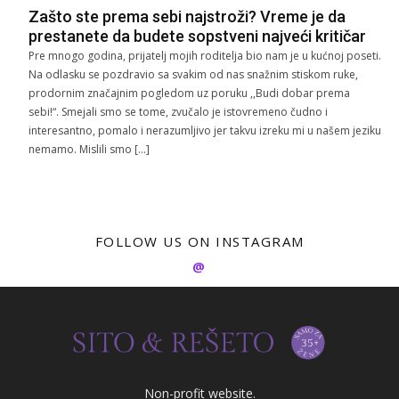
Zašto ste prema sebi najstroži? Vreme je da
prestanete da budete sopstveni najveći kritičar
Pre mnogo godina, prijatelj mojih roditelja bio nam je u kućnoj poseti.
Na odlasku se pozdravio sa svakim od nas snažnim stiskom ruke,
prodornim značajnim pogledom uz poruku ,,Budi dobar prema
sebi!“. Smejali smo se tome, zvučalo je istovremeno čudno i
interesantno, pomalo i nerazumljivo jer takvu izreku mi u našem jeziku
nemamo. Mislili smo […]
FOLLOW US ON INSTAGRAM
@
Non-profit website.