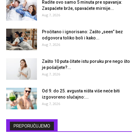
Radite ovo samo 5 minuta pre spavanja:
Zaspaćete brže, spavaćete mirnije...
Aug 7, 2026
Pročitano i ignorisano: Zašto „seen“ bez
odgovora toliko boli i kako...
Aug 7, 2026
Zašto 10 puta čitate istu poruku pre nego što
je pošaljete?...
Aug 7, 2026
Od 9. do 25. avgusta ništa više neće biti
izgovoreno slučajno:...
Aug 7, 2026
PREPORUČUJEMO