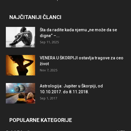
NAJČITANIJI ČLANCI
Šta da radite kada njemu „ne može da se
digne“ –...
Sep 11, 2025
VENERA U ŠKORPIJI ostavlja tragove za ceo
život
Nov 7, 2025
Astrologija: Jupiter u Škorpiji, od
10.10.2017. do 8.11.2018.
Sep 1, 2017
POPULARNE KATEGORIJE