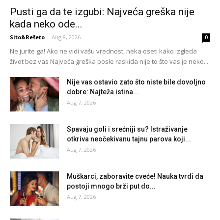
Pusti ga da te izgubi: Najveća greška nije
kada neko ode...
Sito&Rešeto
-
Aug 8, 2026
0
Ne jurite ga! Ako ne vidi vašu vrednost, neka oseti kako izgleda
život bez vas Najveća greška posle raskida nije to što vas je neko...
Nije vas ostavio zato što niste bile dovoljno
dobre: Najteža istina...
Aug 7, 2026
Spavaju goli i srećniji su? Istraživanje
otkriva neočekivanu tajnu parova koji...
Aug 7, 2026
Muškarci, zaboravite cveće! Nauka tvrdi da
postoji mnogo brži put do...
Aug 7, 2026