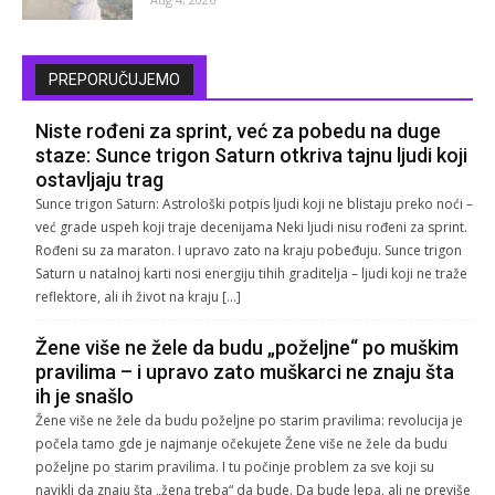
PREPORUČUJEMO
Niste rođeni za sprint, već za pobedu na duge
staze: Sunce trigon Saturn otkriva tajnu ljudi koji
ostavljaju trag
Sunce trigon Saturn: Astrološki potpis ljudi koji ne blistaju preko noći –
već grade uspeh koji traje decenijama Neki ljudi nisu rođeni za sprint.
Rođeni su za maraton. I upravo zato na kraju pobeđuju. Sunce trigon
Saturn u natalnoj karti nosi energiju tihih graditelja – ljudi koji ne traže
reflektore, ali ih život na kraju […]
Žene više ne žele da budu „poželjne“ po muškim
pravilima – i upravo zato muškarci ne znaju šta
ih je snašlo
Žene više ne žele da budu poželjne po starim pravilima: revolucija je
počela tamo gde je najmanje očekujete Žene više ne žele da budu
poželjne po starim pravilima. I tu počinje problem za sve koji su
navikli da znaju šta „žena treba“ da bude. Da bude lepa, ali ne previše