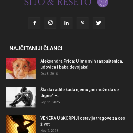
NAJČITANIJI ČLANCI
Aleksandra Prica: U ime svih raspuštenica,
udovica i baba devojaka!
Oct 8, 2016
Šta da radite kada njemu „ne može da se
digne“ –...
Sep 11, 2025
VENERA U ŠKORPIJI ostavlja tragove za ceo
život
Nov 7, 2025