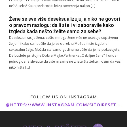
ne? A seks? Kako prebroditi krizu poverenja nakon […]
Žene se sve više deseksualizuju, a niko ne govori
o pravom razlogu: da li ste i vi zaboravile kako
izgleda kada nešto želite samo za sebe?
Deseksualizacija žena: zašto mnoge žene više ne osećaju sopstvenu
želju – i kako su naučile da je se odreknu Možda niste izgubile
seksualnu želju. Možda ste samo godinama učile da je ne pokazujete.
Da budete pristojne.Dobre.Majke.Partnerke.„Ozbiljne žene“. I onda
jednog dana shvatite da više ni same ne znate šta želite… osim da vas
niko ništa […]
FOLLOW US ON INSTAGRAM
@HTTPS://WWW.INSTAGRAM.COM/SITOIRESETO/