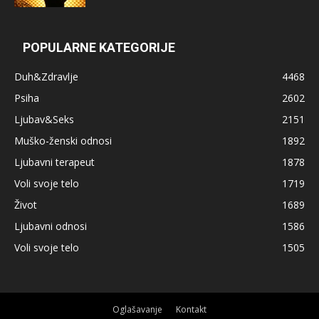
POPULARNE KATEGORIJE
Duh&Zdravlje
4468
Psiha
2602
Ljubav&Seks
2151
Muško-ženski odnosi
1892
Ljubavni terapeut
1878
Voli svoje telo
1719
Život
1689
Ljubavni odnosi
1586
Voli svoje telo
1505
Oglašavanje
Kontakt