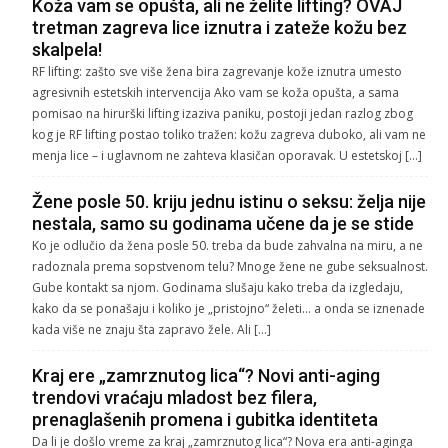
Koža vam se opušta, ali ne želite lifting? OVAJ
tretman zagreva lice iznutra i zateže kožu bez
skalpela!
RF lifting: zašto sve više žena bira zagrevanje kože iznutra umesto
agresivnih estetskih intervencija Ako vam se koža opušta, a sama
pomisao na hirurški lifting izaziva paniku, postoji jedan razlog zbog
kog je RF lifting postao toliko tražen: kožu zagreva duboko, ali vam ne
menja lice – i uglavnom ne zahteva klasičan oporavak. U estetskoj […]
Žene posle 50. kriju jednu istinu o seksu: želja nije
nestala, samo su godinama učene da je se stide
Ko je odlučio da žena posle 50. treba da bude zahvalna na miru, a ne
radoznala prema sopstvenom telu? Mnoge žene ne gube seksualnost.
Gube kontakt sa njom. Godinama slušaju kako treba da izgledaju,
kako da se ponašaju i koliko je „pristojno“ želeti… a onda se iznenade
kada više ne znaju šta zapravo žele. Ali […]
Kraj ere „zamrznutog lica“? Novi anti-aging
trendovi vraćaju mladost bez filera,
prenaglašenih promena i gubitka identiteta
Da li je došlo vreme za kraj „zamrznutog lica“? Nova era anti-aginga