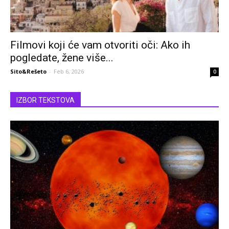
Filmovi koji će vam otvoriti oči: Ako ih
pogledate, žene više...
Sito&Rešeto
-
Feb 6, 2026
0
IZBOR TEKSTOVA