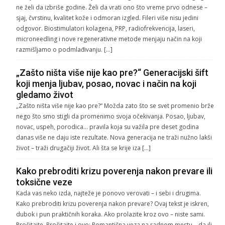
ne želi da izbriše godine. Želi da vrati ono što vreme prvo odnese –
sjaj, čvrstinu, kvalitet kože i odmoran izgled. Fileri više nisu jedini
odgovor. Biostimulatori kolagena, PRP, radiofrekvencija, laseri,
microneedling i nove regenerativne metode menjaju način na koji
razmišljamo o podmlađivanju. […]
„Zašto ništa više nije kao pre?“ Generacijski šift
koji menja ljubav, posao, novac i način na koji
gledamo život
„Zašto ništa više nije kao pre?“ Možda zato što se svet promenio brže
nego što smo stigli da promenimo svoja očekivanja. Posao, ljubav,
novac, uspeh, porodica… pravila koja su važila pre deset godina
danas više ne daju iste rezultate. Nova generacija ne traži nužno lakši
život – traži drugačiji život. Ali šta se krije iza […]
Kako prebroditi krizu poverenja nakon prevare ili
toksične veze
Kada vas neko izda, najteže je ponovo verovati – i sebi i drugima.
Kako prebroditi krizu poverenja nakon prevare? Ovaj tekst je iskren,
dubok i pun praktičnih koraka. Ako prolazite kroz ovo – niste sami.
Pročitajte. Pročitajte i ovo: Romantična veza na radnom mestu – da ili