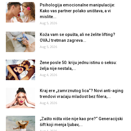
Psihologija emocionalne manipulacije:
Kako vas partner polako uništava, a vi
mislite...
Aug 5, 2026
Koža vam se opušta, ali ne želite lifting?
OVAJ tretman zagreva...
Aug 5, 2026
Žene posle 50. kriju jednu istinu o seksu:
želja nije nestala,...
Aug 4, 2026
Kraj ere „zamrznutog lica“? Novi anti-aging
trendovi vraćaju mladost bez filera,...
Aug 4, 2026
„Zašto ništa više nije kao pre?“ Generacijski
šift koji menja ljubav,...
Aug 4, 2026