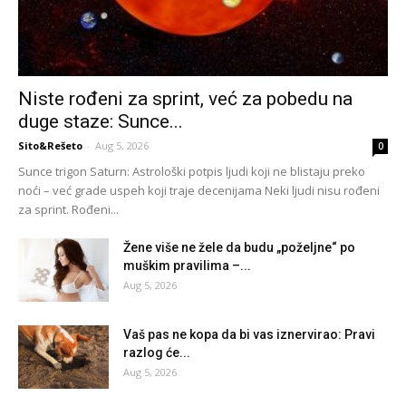
Niste rođeni za sprint, već za pobedu na
duge staze: Sunce...
Sito&Rešeto
-
Aug 5, 2026
0
Sunce trigon Saturn: Astrološki potpis ljudi koji ne blistaju preko
noći – već grade uspeh koji traje decenijama Neki ljudi nisu rođeni
za sprint. Rođeni...
Žene više ne žele da budu „poželjne“ po
muškim pravilima –...
Aug 5, 2026
Vaš pas ne kopa da bi vas iznervirao: Pravi
razlog će...
Aug 5, 2026