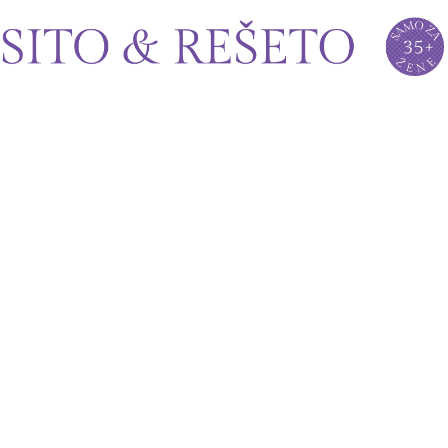
Sito&Rešeto