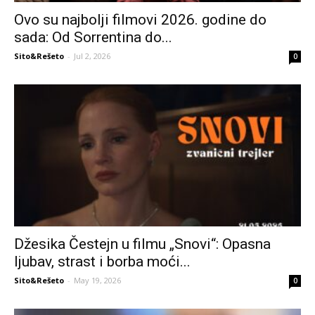
Ovo su najbolji filmovi 2026. godine do
sada: Od Sorrentina do...
Sito&Rešeto
-
Jul 2, 2026
0
Džesika Čestejn u filmu „Snovi“: Opasna
ljubav, strast i borba moći...
Sito&Rešeto
-
May 19, 2026
0