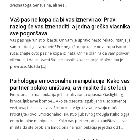
svesna toga. Senzualna, ali ne […]
Vaš pas ne kopa da bi vas iznervirao: Pravi
razlog će vas iznenaditi, a jedna greška vlasnika
sve pogoršava
Vaš pas nije “uništio” baštu. On vam je upravo nešto rekao. Pitanje je
samo – da li ga razumete? Pre nego što opsujete novu rupu ispod
ruža, znajte ovo: pas ne kopa iz inata. On ne planira da vam pokvari
vikend niti da se osveti što ste kasnili iz kancelarije. Možda mu je
prevruće. Možda […]
Psihologija emocionalne manipulacije: Kako vas
partner polako uništava, a vi mislite da ste ludi
Emocionalna manipulacija je tiha, ali veoma opasna. Gaslighting,
krivica, ljubavne bombe… Ako se osećate izgubljeno u sopstvenoj
vezi, ovaj tekst je za vas. Prepoznajte igru i vratite svoju moć.
Pročitajte i ovo: Emocionalno iskustvo ljubavnog trougla Psihologija
emocionalne manipulacije: Kako vas partner polako uništava, a vi
mislite da ste problem Emocionalna manipulacija je jedna od […]