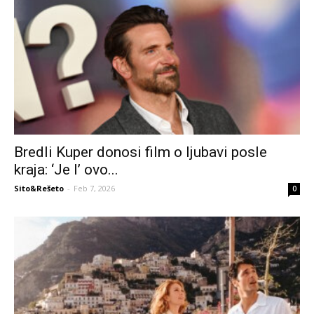
Bredli Kuper donosi film o ljubavi posle
kraja: ‘Je l’ ovo...
Sito&Rešeto
-
Feb 7, 2026
0