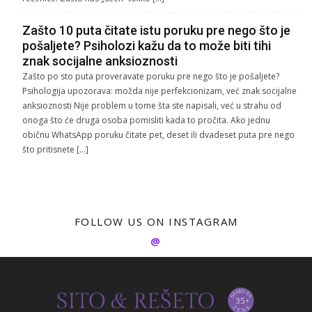
Zašto 10 puta čitate istu poruku pre nego što je
pošaljete? Psiholozi kažu da to može biti tihi
znak socijalne anksioznosti
Zašto po sto puta proveravate poruku pre nego što je pošaljete?
Psihologija upozorava: možda nije perfekcionizam, već znak socijalne
anksioznosti Nije problem u tome šta ste napisali, već u strahu od
onoga što će druga osoba pomisliti kada to pročita. Ako jednu
običnu WhatsApp poruku čitate pet, deset ili dvadeset puta pre nego
što pritisnete […]
FOLLOW US ON INSTAGRAM
@