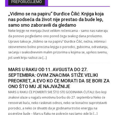
PREPORUČUJEMO
„Vidimo se na papiru“ Đurđice Čilić: Knjiga koja
nas podseća da život nije prestao da bude lep,
samo smo zaboravili da gledamo
Neke knjige ne menjaju život velikim rečenicama – samo nas nateraju
da ponovo pogledamo ono pored čega svakog dana prolazimo.
Upravo takva je „Vidimo se na papiru“ Đurđice Čilić, nežna, intimna i
istovremeno bolno precizna knjiga o porodici, gubicima, odrastanju,
sećanju i svakodnevnim malim prizorima u kojima se, uprkos svemu,
još uvek kriju razlozi za […]
MARS U RAKU OD 11. AVGUSTA DO 27.
SEPTEMBRA: OVIM ZNACIMA STIŽE VELIKI
PREOKRET, A EVO KO ĆE MORATI DA SE BORI ZA
ONO ŠTO MU JE NAJVAŽNIJE
MARS U RAKU ĆE POMERITI SVE ŠTO STE GODINAMA ĆUTALI: Evo koji
znakovi ulaze u najjaču emotivnu borbu do 27. septembra Neko će
renovirati kuću, neko raskinuti odnos, neko se konačno suprotstaviti
porodici, a neko će shvatiti da je godinama trošio energiju na
pogrešne ljude – Mars u Raku ne pokreće nas tamo gde bi […]