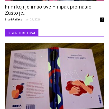
Film koji je imao sve – i ipak promašio:
Zašto je...
Sito&Rešeto
-
Jan 29, 2026
0
IZBOR TEKSTOVA