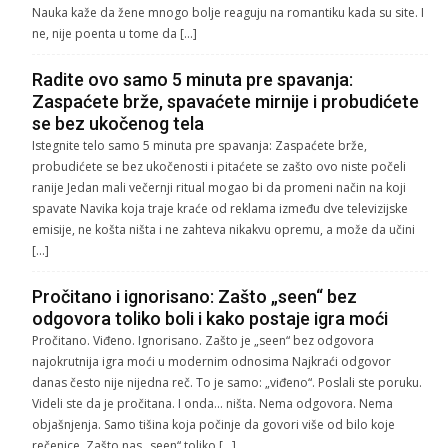
Nauka kaže da žene mnogo bolje reaguju na romantiku kada su site. I
ne, nije poenta u tome da […]
Radite ovo samo 5 minuta pre spavanja:
Zaspaćete brže, spavaćete mirnije i probudićete
se bez ukočenog tela
Istegnite telo samo 5 minuta pre spavanja: Zaspaćete brže,
probudićete se bez ukočenosti i pitaćete se zašto ovo niste počeli
ranije Jedan mali večernji ritual mogao bi da promeni način na koji
spavate Navika koja traje kraće od reklama između dve televizijske
emisije, ne košta ništa i ne zahteva nikakvu opremu, a može da učini
[…]
Pročitano i ignorisano: Zašto „seen“ bez
odgovora toliko boli i kako postaje igra moći
Pročitano. Viđeno. Ignorisano. Zašto je „seen“ bez odgovora
najokrutnija igra moći u modernim odnosima Najkraći odgovor
danas često nije nijedna reč. To je samo: „viđeno“. Poslali ste poruku.
Videli ste da je pročitana. I onda… ništa. Nema odgovora. Nema
objašnjenja. Samo tišina koja počinje da govori više od bilo koje
rečenice. Zašto nas „seen“ toliko […]