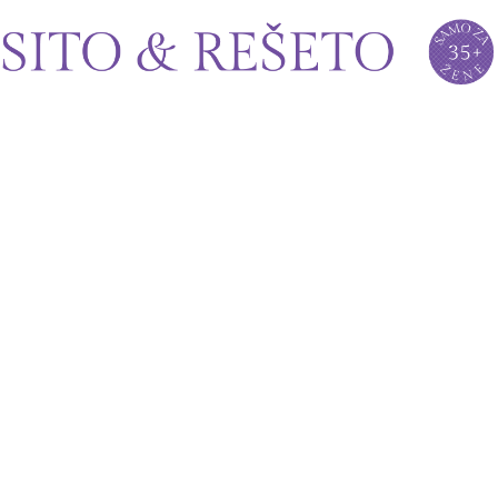
Sito&Rešeto