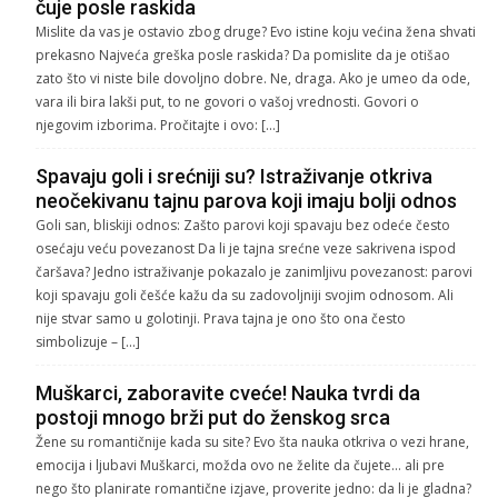
čuje posle raskida
Mislite da vas je ostavio zbog druge? Evo istine koju većina žena shvati
prekasno Najveća greška posle raskida? Da pomislite da je otišao
zato što vi niste bile dovoljno dobre. Ne, draga. Ako je umeo da ode,
vara ili bira lakši put, to ne govori o vašoj vrednosti. Govori o
njegovim izborima. Pročitajte i ovo: […]
Spavaju goli i srećniji su? Istraživanje otkriva
neočekivanu tajnu parova koji imaju bolji odnos
Goli san, bliskiji odnos: Zašto parovi koji spavaju bez odeće često
osećaju veću povezanost Da li je tajna srećne veze sakrivena ispod
čaršava? Jedno istraživanje pokazalo je zanimljivu povezanost: parovi
koji spavaju goli češće kažu da su zadovoljniji svojim odnosom. Ali
nije stvar samo u golotinji. Prava tajna je ono što ona često
simbolizuje – […]
Muškarci, zaboravite cveće! Nauka tvrdi da
postoji mnogo brži put do ženskog srca
Žene su romantičnije kada su site? Evo šta nauka otkriva o vezi hrane,
emocija i ljubavi Muškarci, možda ovo ne želite da čujete… ali pre
nego što planirate romantične izjave, proverite jedno: da li je gladna?