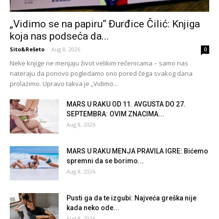
„Vidimo se na papiru“ Đurđice Čilić: Knjiga
koja nas podseća da...
Sito&Rešeto
-
Aug 8, 2026
0
Neke knjige ne menjaju život velikim rečenicama – samo nas
nateraju da ponovo pogledamo ono pored čega svakog dana
prolazimo. Upravo takva je „Vidimo...
MARS U RAKU OD 11. AVGUSTA DO 27.
SEPTEMBRA: OVIM ZNACIMA...
Aug 8, 2026
MARS U RAKU MENJA PRAVILA IGRE: Bićemo
spremni da se borimo...
Aug 8, 2026
Pusti ga da te izgubi: Najveća greška nije
kada neko ode...
Aug 8, 2026