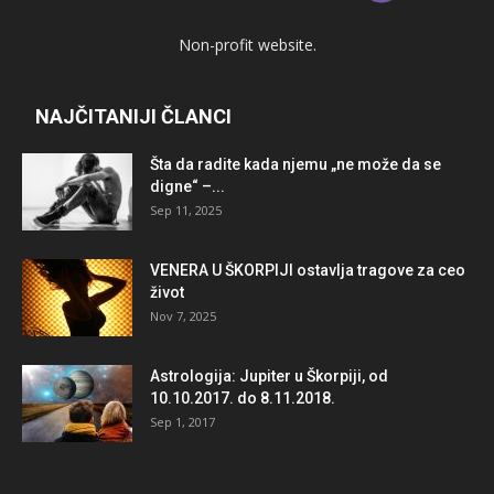
Non-profit website.
NAJČITANIJI ČLANCI
Šta da radite kada njemu „ne može da se
digne“ –...
Sep 11, 2025
VENERA U ŠKORPIJI ostavlja tragove za ceo
život
Nov 7, 2025
Astrologija: Jupiter u Škorpiji, od
10.10.2017. do 8.11.2018.
Sep 1, 2017