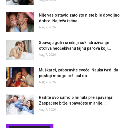
Nije vas ostavio zato što niste bile dovoljno
dobre: Najteža istina...
Aug 7, 2026
Spavaju goli i srećniji su? Istraživanje
otkriva neočekivanu tajnu parova koji...
Aug 7, 2026
Muškarci, zaboravite cveće! Nauka tvrdi da
postoji mnogo brži put do...
Aug 7, 2026
Radite ovo samo 5 minuta pre spavanja:
Zaspaćete brže, spavaćete mirnije...
Aug 7, 2026