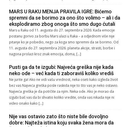
MARS U RAKU MENJA PRAVILA IGRE: Bićemo
spremni da se borimo za ono što volimo – ali i da
eksplodiramo zbog onoga što smo dugo ćutali
Mars u Raku od 11. avgusta do 27. septembra 2026: Kada emocije
postanu gorivo za borbu Mars ulazi u Raka – a odjednom više nije
pitanje ko je pobedio, nego za koga smo spremni da se borimo. Od
11. avgusta do 27. septembra 2026. planeta akcije, strasti, borbe i
nagona prolazi kroz znak emocija, doma, […]
Pusti ga da te izgubi: Najveća greška nije kada
neko ode – već kada ti zaboraviš koliko vrediš
Ne jurite ga! Ako ne vidi vašu vrednost, neka oseti kako izgleda život
bez vas Najveća greška posle raskida nije to što vas je neko ostavio.
Najveća greška je da potrčite za njim. Neka ode. Ako je morao da
izgubi baš vas da bi shvatio koliko vredite, onda vas nikada nije ni
video onako kako […]
Nije vas ostavio zato što niste bile dovoljno
dobre: Najteža istina koju svaka žena mora da