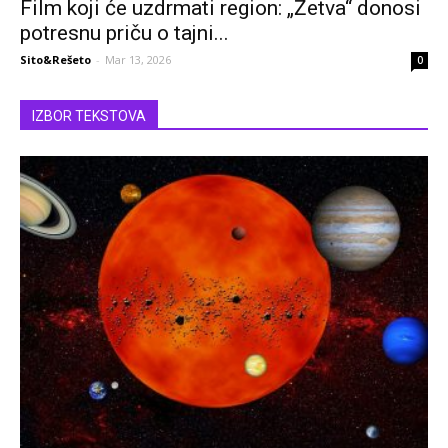
Film koji će uzdrmati region: „Žetva“ donosi
potresnu priču o tajni...
Sito&Rešeto
-
Mar 13, 2026
0
IZBOR TEKSTOVA