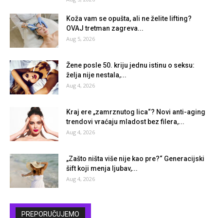
Koža vam se opušta, ali ne želite lifting?
OVAJ tretman zagreva...
Aug 5, 2026
Žene posle 50. kriju jednu istinu o seksu:
želja nije nestala,...
Aug 4, 2026
Kraj ere „zamrznutog lica“? Novi anti-aging
trendovi vraćaju mladost bez filera,...
Aug 4, 2026
„Zašto ništa više nije kao pre?“ Generacijski
šift koji menja ljubav,...
Aug 4, 2026
PREPORUČUJEMO