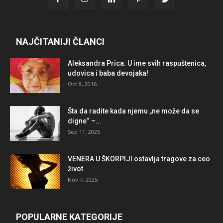
NAJČITANIJI ČLANCI
Aleksandra Prica: U ime svih raspuštenica,
udovica i baba devojaka!
Oct 8, 2016
Šta da radite kada njemu „ne može da se
digne“ –...
Sep 11, 2025
VENERA U ŠKORPIJI ostavlja tragove za ceo
život
Nov 7, 2025
POPULARNE KATEGORIJE