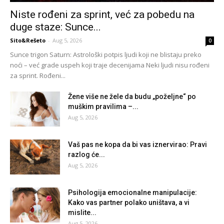
Niste rođeni za sprint, već za pobedu na
duge staze: Sunce...
Sito&Rešeto
-
Aug 5, 2026
0
Sunce trigon Saturn: Astrološki potpis ljudi koji ne blistaju preko
noći – već grade uspeh koji traje decenijama Neki ljudi nisu rođeni
za sprint. Rođeni...
Žene više ne žele da budu „poželjne“ po
muškim pravilima –...
Aug 5, 2026
Vaš pas ne kopa da bi vas iznervirao: Pravi
razlog će...
Aug 5, 2026
Psihologija emocionalne manipulacije:
Kako vas partner polako uništava, a vi
mislite...
Aug 5, 2026