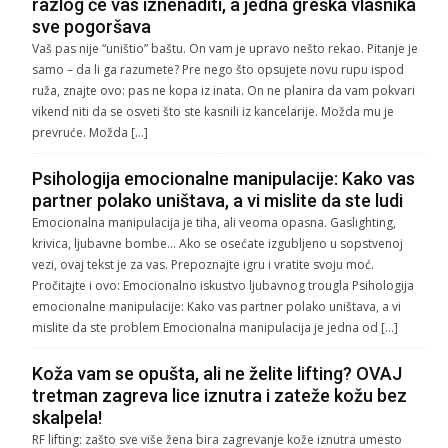
razlog će vas iznenaditi, a jedna greška vlasnika
sve pogoršava
Vaš pas nije “uništio” baštu. On vam je upravo nešto rekao. Pitanje je
samo – da li ga razumete? Pre nego što opsujete novu rupu ispod
ruža, znajte ovo: pas ne kopa iz inata. On ne planira da vam pokvari
vikend niti da se osveti što ste kasnili iz kancelarije. Možda mu je
prevruće. Možda […]
Psihologija emocionalne manipulacije: Kako vas
partner polako uništava, a vi mislite da ste ludi
Emocionalna manipulacija je tiha, ali veoma opasna. Gaslighting,
krivica, ljubavne bombe… Ako se osećate izgubljeno u sopstvenoj
vezi, ovaj tekst je za vas. Prepoznajte igru i vratite svoju moć.
Pročitajte i ovo: Emocionalno iskustvo ljubavnog trougla Psihologija
emocionalne manipulacije: Kako vas partner polako uništava, a vi
mislite da ste problem Emocionalna manipulacija je jedna od […]
Koža vam se opušta, ali ne želite lifting? OVAJ
tretman zagreva lice iznutra i zateže kožu bez
skalpela!
RF lifting: zašto sve više žena bira zagrevanje kože iznutra umesto