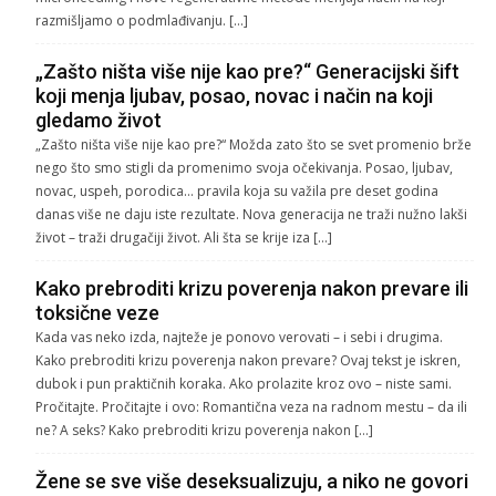
razmišljamo o podmlađivanju. […]
„Zašto ništa više nije kao pre?“ Generacijski šift
koji menja ljubav, posao, novac i način na koji
gledamo život
„Zašto ništa više nije kao pre?“ Možda zato što se svet promenio brže
nego što smo stigli da promenimo svoja očekivanja. Posao, ljubav,
novac, uspeh, porodica… pravila koja su važila pre deset godina
danas više ne daju iste rezultate. Nova generacija ne traži nužno lakši
život – traži drugačiji život. Ali šta se krije iza […]
Kako prebroditi krizu poverenja nakon prevare ili
toksične veze
Kada vas neko izda, najteže je ponovo verovati – i sebi i drugima.
Kako prebroditi krizu poverenja nakon prevare? Ovaj tekst je iskren,
dubok i pun praktičnih koraka. Ako prolazite kroz ovo – niste sami.
Pročitajte. Pročitajte i ovo: Romantična veza na radnom mestu – da ili
ne? A seks? Kako prebroditi krizu poverenja nakon […]
Žene se sve više deseksualizuju, a niko ne govori