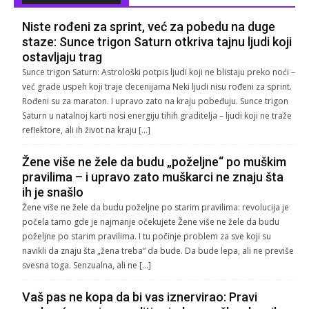
Niste rođeni za sprint, već za pobedu na duge
staze: Sunce trigon Saturn otkriva tajnu ljudi koji
ostavljaju trag
Sunce trigon Saturn: Astrološki potpis ljudi koji ne blistaju preko noći –
već grade uspeh koji traje decenijama Neki ljudi nisu rođeni za sprint.
Rođeni su za maraton. I upravo zato na kraju pobeđuju. Sunce trigon
Saturn u natalnoj karti nosi energiju tihih graditelja – ljudi koji ne traže
reflektore, ali ih život na kraju […]
Žene više ne žele da budu „poželjne“ po muškim
pravilima – i upravo zato muškarci ne znaju šta
ih je snašlo
Žene više ne žele da budu poželjne po starim pravilima: revolucija je
počela tamo gde je najmanje očekujete Žene više ne žele da budu
poželjne po starim pravilima. I tu počinje problem za sve koji su
navikli da znaju šta „žena treba“ da bude. Da bude lepa, ali ne previše
svesna toga. Senzualna, ali ne […]
Vaš pas ne kopa da bi vas iznervirao: Pravi