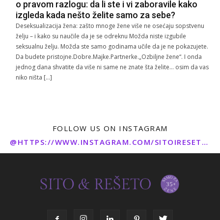
o pravom razlogu: da li ste i vi zaboravile kako
izgleda kada nešto želite samo za sebe?
Deseksualizacija žena: zašto mnoge žene više ne osećaju sopstvenu
želju – i kako su naučile da je se odreknu Možda niste izgubile
seksualnu želju. Možda ste samo godinama učile da je ne pokazujete.
Da budete pristojne.Dobre.Majke.Partnerke.„Ozbiljne žene“. I onda
jednog dana shvatite da više ni same ne znate šta želite… osim da vas
niko ništa […]
FOLLOW US ON INSTAGRAM
@HTTPS://WWW.INSTAGRAM.COM/SITOIRESETO/