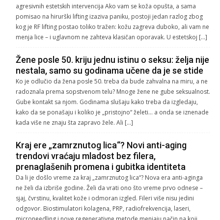
agresivnih estetskih intervencija Ako vam se koža opušta, a sama
pomisao na hirurški lifting izaziva paniku, postoji jedan razlog zbog
kog je RF lifting postao toliko tražen: kožu zagreva duboko, ali vam ne
menja lice – i uglavnom ne zahteva klasičan oporavak. U estetskoj […]
Žene posle 50. kriju jednu istinu o seksu: želja nije
nestala, samo su godinama učene da je se stide
Ko je odlučio da žena posle 50. treba da bude zahvalna na miru, a ne
radoznala prema sopstvenom telu? Mnoge žene ne gube seksualnost.
Gube kontakt sa njom. Godinama slušaju kako treba da izgledaju,
kako da se ponašaju i koliko je „pristojno“ želeti… a onda se iznenade
kada više ne znaju šta zapravo žele. Ali […]
Kraj ere „zamrznutog lica“? Novi anti-aging
trendovi vraćaju mladost bez filera,
prenaglašenih promena i gubitka identiteta
Da li je došlo vreme za kraj „zamrznutog lica“? Nova era anti-aginga
ne želi da izbriše godine. Želi da vrati ono što vreme prvo odnese –
sjaj, čvrstinu, kvalitet kože i odmoran izgled. Fileri više nisu jedini
odgovor. Biostimulatori kolagena, PRP, radiofrekvencija, laseri,
microneedling i nove regenerativne metode menjaju način na koji