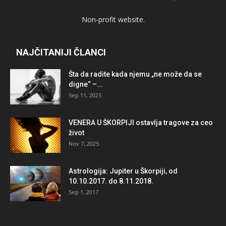
Non-profit website.
NAJČITANIJI ČLANCI
Šta da radite kada njemu „ne može da se
digne“ –...
Sep 11, 2025
VENERA U ŠKORPIJI ostavlja tragove za ceo
život
Nov 7, 2025
Astrologija: Jupiter u Škorpiji, od
10.10.2017. do 8.11.2018.
Sep 1, 2017