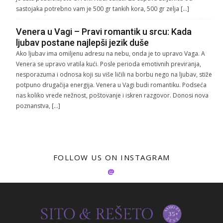
sastojaka potrebno vam je 500 gr tankih kora, 500 gr zelja […]
Venera u Vagi – Pravi romantik u srcu: Kada
ljubav postane najlepši jezik duše
Ako ljubav ima omiljenu adresu na nebu, onda je to upravo Vaga. A
Venera se upravo vratila kući. Posle perioda emotivnih previranja,
nesporazuma i odnosa koji su više ličili na borbu nego na ljubav, stiže
potpuno drugačija energija. Venera u Vagi budi romantiku. Podseća
nas koliko vrede nežnost, poštovanje i iskren razgovor. Donosi nova
poznanstva, […]
FOLLOW US ON INSTAGRAM
@