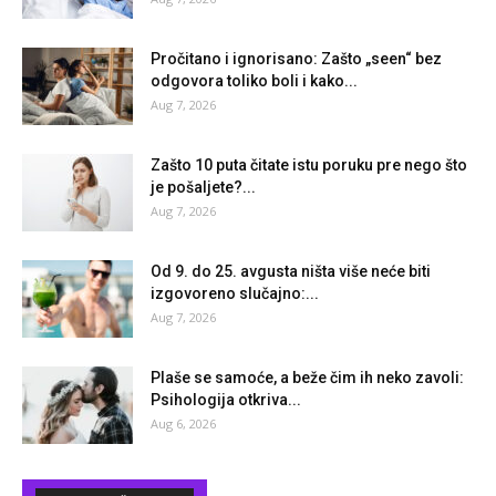
Pročitano i ignorisano: Zašto „seen“ bez
odgovora toliko boli i kako...
Aug 7, 2026
Zašto 10 puta čitate istu poruku pre nego što
je pošaljete?...
Aug 7, 2026
Od 9. do 25. avgusta ništa više neće biti
izgovoreno slučajno:...
Aug 7, 2026
Plaše se samoće, a beže čim ih neko zavoli:
Psihologija otkriva...
Aug 6, 2026