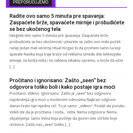
PREPORUČUJEMO
Radite ovo samo 5 minuta pre spavanja:
Zaspaćete brže, spavaćete mirnije i probudićete
se bez ukočenog tela
Istegnite telo samo 5 minuta pre spavanja: Zaspaćete brže,
probudićete se bez ukočenosti i pitaćete se zašto ovo niste počeli
ranije Jedan mali večernji ritual mogao bi da promeni način na koji
spavate Navika koja traje kraće od reklama između dve televizijske
emisije, ne košta ništa i ne zahteva nikakvu opremu, a može da učini
[…]
Pročitano i ignorisano: Zašto „seen“ bez
odgovora toliko boli i kako postaje igra moći
Pročitano. Viđeno. Ignorisano. Zašto je „seen“ bez odgovora
najokrutnija igra moći u modernim odnosima Najkraći odgovor
danas često nije nijedna reč. To je samo: „viđeno“. Poslali ste poruku.
Videli ste da je pročitana. I onda… ništa. Nema odgovora. Nema
objašnjenja. Samo tišina koja počinje da govori više od bilo koje
rečenice. Zašto nas „seen“ toliko […]