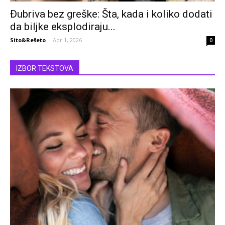
Đubriva bez greške: Šta, kada i koliko dodati
da biljke eksplodiraju...
Sito&Rešeto
-
Apr 1, 2026
0
IZBOR TEKSTOVA