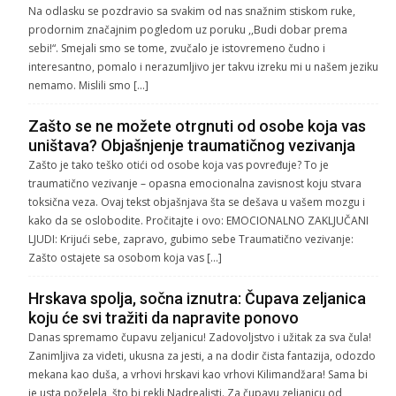
Na odlasku se pozdravio sa svakim od nas snažnim stiskom ruke,
prodornim značajnim pogledom uz poruku ,,Budi dobar prema
sebi!“. Smejali smo se tome, zvučalo je istovremeno čudno i
interesantno, pomalo i nerazumljivo jer takvu izreku mi u našem jeziku
nemamo. Mislili smo […]
Zašto se ne možete otrgnuti od osobe koja vas
uništava? Objašnjenje traumatičnog vezivanja
Zašto je tako teško otići od osobe koja vas povređuje? To je
traumatično vezivanje – opasna emocionalna zavisnost koju stvara
toksična veza. Ovaj tekst objašnjava šta se dešava u vašem mozgu i
kako da se oslobodite. Pročitajte i ovo: EMOCIONALNO ZAKLJUČANI
LJUDI: Krijući sebe, zapravo, gubimo sebe Traumatično vezivanje:
Zašto ostajete sa osobom koja vas […]
Hrskava spolja, sočna iznutra: Čupava zeljanica
koju će svi tražiti da napravite ponovo
Danas spremamo čupavu zeljanicu! Zadovoljstvo i užitak za sva čula!
Zanimljiva za videti, ukusna za jesti, a na dodir čista fantazija, odozdo
mekana kao duša, a vrhovi hrskavi kao vrhovi Kilimandžara! Sama bi
je usta poželela, što bi rekli Nadrealisti. Za čupavu zeljanicu od