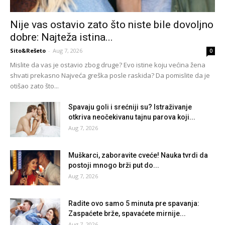
Nije vas ostavio zato što niste bile dovoljno
dobre: Najteža istina...
Sito&Rešeto
-
Aug 7, 2026
0
Mislite da vas je ostavio zbog druge? Evo istine koju većina žena
shvati prekasno Najveća greška posle raskida? Da pomislite da je
otišao zato što...
Spavaju goli i srećniji su? Istraživanje
otkriva neočekivanu tajnu parova koji...
Aug 7, 2026
Muškarci, zaboravite cveće! Nauka tvrdi da
postoji mnogo brži put do...
Aug 7, 2026
Radite ovo samo 5 minuta pre spavanja:
Zaspaćete brže, spavaćete mirnije...
Aug 7, 2026