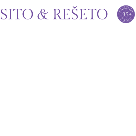
Sito&Rešeto