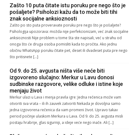
Zašto 10 puta čitate istu poruku pre nego što je
pošaljete? Psiholozi kažu da to može biti tihi
znak socijalne anksioznosti
Zašto po sto puta proveravate poruku pre nego što je pošaljete?
Psihologija upozorava: možda nije perfekcionizam, već znak socijalne
anksioznosti Nije problem u tome šta ste napisali, već u strahu od
onoga što će druga osoba pomisliti kada to pročita. Ako jednu
običnu WhatsApp poruku čitate pet, deset ili dvadeset puta pre nego
što pritisnete […]
Od 9. do 25. avgusta ništa više neće biti
izgovoreno slučajno: Merkur u Lavu donosi
sudbinske razgovore, velike odluke i istine koje
menjaju život
Merkur ulazi u Lava i menja pravila igre: Jedna rečenica može vam
otvoriti sva vrata – ili ih zauvek zatvoriti Nekada je dovoljna samo
jedna izgovorena rečenica da vam promeni život. Upravo takav
period počinje ulaskom Merkura u Lava. Od 9. do 25. avgusta misli
postaju hrabrije, glas sigurniji, a ideje veće nego inače. Ali […]