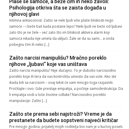
Plaše se samoće, a beže čim ih neko zavoli:
Psihologija otkriva šta se zaista događa u
njihovoj glavi
Intimna anksioznost: Zašto se neki ljudi više plaše bliskosti nego
samoće – i beže baš kada postane lepo? Neki ljudi ne beže od ljubavi
zato što je ne žele – već zato što im bliskost aktivira alarm koji
samoća nikada nije umela da uključi. Žale se da su sami… a onda
pobegnu čim ih neko […]
Zašto narcisi manipulišu? Mračno poreklo
njihove „ljubavi“ koje vas uništava
Zašto narcisi manipulišu? Nije slučajno. To je duboko narcisoidno
poreklo koje ih tera da vas kontrolišu umesto da vas vole. Ako ste
ikada bili sa narcisom – ovaj tekst će vam mnogo toga razjasniti.
Pročitajte i ovo: Gde prestaje empatija, a počinje samodestrukcija: Da
li empatija vodi u loše životne odluke? Narcisoidno poreklo
manipulacije: Zašto […]
Zašto ste prema sebi najstroži? Vreme je da
prestanete da budete sopstveni najveći kritičar
Pre mnogo godina, prijatelj mojih roditelja bio nam je u kućnoj poseti.