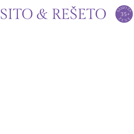
Sito&Rešeto