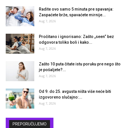
Radite ovo samo 5 minuta pre spavanja:
Zaspaćete brže, spavaćete mirnije...
Aug 7, 2026
Pročitano i ignorisano: Zašto „seen“ bez
odgovora toliko boli i kako...
Aug 7, 2026
Zašto 10 puta čitate istu poruku pre nego što
je pošaljete?...
Aug 7, 2026
Od 9. do 25. avgusta ništa više neće biti
izgovoreno slučajno:...
Aug 7, 2026
PREPORUČUJEMO