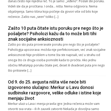
danas često nije nijedna reč. To je samo: „viđeno“. Poslali ste poruku.
Videli ste da je pročitana. I onda… ništa. Nema odgovora. Nema
objašnjenja. Samo tišina koja počinje da govori više od bilo koje
rečenice. Zašto nas „seen“ toliko […]
Zašto 10 puta čitate istu poruku pre nego što je
pošaljete? Psiholozi kažu da to može biti tihi
znak socijalne anksioznosti
Zašto po sto puta proveravate poruku pre nego što je pošaljete?
Psihologija upozorava: možda nije perfekcionizam, već znak socijalne
anksioznosti Nije problem u tome šta ste napisali, već u strahu od
onoga što će druga osoba pomisliti kada to pročita. Ako jednu
običnu WhatsApp poruku čitate pet, deset ili dvadeset puta pre nego
što pritisnete […]
Od 9. do 25. avgusta ništa više neće biti
izgovoreno slučajno: Merkur u Lavu donosi
sudbinske razgovore, velike odluke i istine koje
menjaju život
Merkur ulazi u Lava i menja pravila igre: Jedna rečenica može vam
otvoriti sva vrata – ili ih zauvek zatvoriti Nekada je dovoljna samo