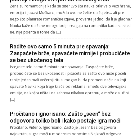
Žene su romantičnije kada su site? Evo šta nauka otkriva o vezi hrane,
emocija i ljubavi Muškarci, možda ovo ne želite da čujete… ali pre
nego što planirate romantične izjave, proverite jedno: da li je gladna?
Nauka kaže da žene mnogo bolje reaguju na romantiku kada su site. I
ne, nije poenta u tome da […]
Radite ovo samo 5 minuta pre spavanja:
Zaspaćete brže, spavaćete mirnije i probudićete
se bez ukočenog tela
Istegnite telo samo 5 minuta pre spavanja: Zaspaćete brže,
probudićete se bez ukočenosti i pitaćete se zašto ovo niste počeli
ranije Jedan mali večernji ritual mogao bi da promeni način na koji
spavate Navika koja traje kraće od reklama između dve televizijske
emisije, ne košta ništa i ne zahteva nikakvu opremu, a može da učini
[…]
Pročitano i ignorisano: Zašto „seen“ bez
odgovora toliko boli i kako postaje igra moći
Pročitano. Viđeno. Ignorisano. Zašto je „seen“ bez odgovora
najokrutnija igra moći u modernim odnosima Najkraći odgovor