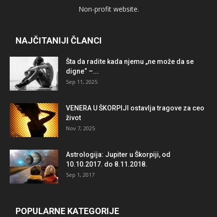
Non-profit website.
NAJČITANIJI ČLANCI
Šta da radite kada njemu „ne može da se
digne“ –...
Sep 11, 2025
VENERA U ŠKORPIJI ostavlja tragove za ceo
život
Nov 7, 2025
Astrologija: Jupiter u Škorpiji, od
10.10.2017. do 8.11.2018.
Sep 1, 2017
POPULARNE KATEGORIJE