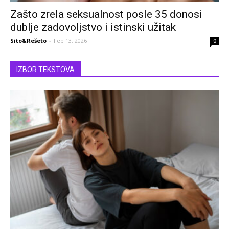
Zašto zrela seksualnost posle 35 donosi
dublje zadovoljstvo i istinski užitak
Sito&Rešeto
-
Feb 13, 2026
0
IZBOR TEKSTOVA