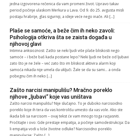
jedna izgovorena rečenica da vam promeni život. Upravo takav
period počinje ulaskom Merkura u Lava. Od 9. do 25. avgusta misli
postaju hrabrije, glas sigurniji, a ideje veće nego inače. Ali […]
Plaše se samoće, a beže čim ih neko zavoli:
Psihologija otkriva šta se zaista događa u
njihovoj glavi
Intimna anksioznost: Zašto se neki ljudi više plaše bliskosti nego
samoće – i beže baš kada postane lepo? Neki ljudi ne beže od ljubavi
zato što je ne žele – već zato što im bliskost aktivira alarm koji
samoća nikada nije umela da uključi. Žale se da su sami… a onda
pobegnu čim ih neko […]
Zašto narcisi manipulišu? Mračno poreklo
njihove „ljubavi“ koje vas uništava
Zašto narcisi manipulišu? Nije slučajno. To je duboko narcisoidno
poreklo koje ih tera da vas kontrolišu umesto da vas vole. Ako ste
ikada bili sa narcisom – ovaj tekst će vam mnogo toga razjasniti.
Pročitajte i ovo: Gde prestaje empatija, a počinje samodestrukcija: Da
li empatija vodi u loše životne odluke? Narcisoidno poreklo
manipulacije: Zašto […]