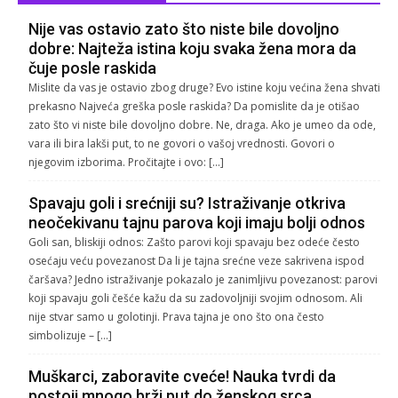
Nije vas ostavio zato što niste bile dovoljno
dobre: Najteža istina koju svaka žena mora da
čuje posle raskida
Mislite da vas je ostavio zbog druge? Evo istine koju većina žena shvati
prekasno Najveća greška posle raskida? Da pomislite da je otišao
zato što vi niste bile dovoljno dobre. Ne, draga. Ako je umeo da ode,
vara ili bira lakši put, to ne govori o vašoj vrednosti. Govori o
njegovim izborima. Pročitajte i ovo: […]
Spavaju goli i srećniji su? Istraživanje otkriva
neočekivanu tajnu parova koji imaju bolji odnos
Goli san, bliskiji odnos: Zašto parovi koji spavaju bez odeće često
osećaju veću povezanost Da li je tajna srećne veze sakrivena ispod
čaršava? Jedno istraživanje pokazalo je zanimljivu povezanost: parovi
koji spavaju goli češće kažu da su zadovoljniji svojim odnosom. Ali
nije stvar samo u golotinji. Prava tajna je ono što ona često
simbolizuje – […]
Muškarci, zaboravite cveće! Nauka tvrdi da
postoji mnogo brži put do ženskog srca