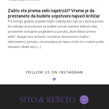
Zašto ste prema sebi najstroži? Vreme je da
prestanete da budete sopstveni najveći kritičar
Pre mnogo godina, prijatelj mojih roditelja bio nam je u kućnoj poseti.
Na odlasku se pozdravio sa svakim od nas snažnim stiskom ruke,
prodornim značajnim pogledom uz poruku ,,Budi dobar prema
sebi!“. Smejali smo se tome, zvučalo je istovremeno čudno i
interesantno, pomalo i nerazumljivo jer takvu izreku mi u našem jeziku
nemamo. Mislili smo […]
FOLLOW US ON INSTAGRAM
@