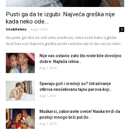
Pusti ga da te izgubi: Najveća greška nije
kada neko ode...
Sito&Rešeto
-
Aug 8, 2026
0
Ne jurite ga! Ako ne vidi vašu vrednost, neka oseti kako izgleda
život bez vas Najveća greška posle raskida nije to što vas je neko...
Nije vas ostavio zato što niste bile dovoljno
dobre: Najteža istina...
Aug 7, 2026
Spavaju goli i srećniji su? Istraživanje
otkriva neočekivanu tajnu parova koji...
Aug 7, 2026
Muškarci, zaboravite cveće! Nauka tvrdi da
postoji mnogo brži put do...
Aug 7, 2026