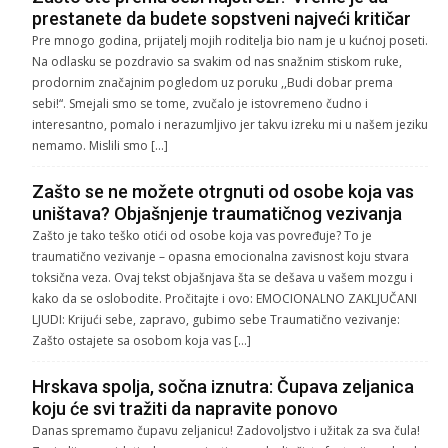
prestanete da budete sopstveni najveći kritičar
Pre mnogo godina, prijatelj mojih roditelja bio nam je u kućnoj poseti.
Na odlasku se pozdravio sa svakim od nas snažnim stiskom ruke,
prodornim značajnim pogledom uz poruku ,,Budi dobar prema
sebi!“. Smejali smo se tome, zvučalo je istovremeno čudno i
interesantno, pomalo i nerazumljivo jer takvu izreku mi u našem jeziku
nemamo. Mislili smo […]
Zašto se ne možete otrgnuti od osobe koja vas
uništava? Objašnjenje traumatičnog vezivanja
Zašto je tako teško otići od osobe koja vas povređuje? To je
traumatično vezivanje – opasna emocionalna zavisnost koju stvara
toksična veza. Ovaj tekst objašnjava šta se dešava u vašem mozgu i
kako da se oslobodite. Pročitajte i ovo: EMOCIONALNO ZAKLJUČANI
LJUDI: Krijući sebe, zapravo, gubimo sebe Traumatično vezivanje:
Zašto ostajete sa osobom koja vas […]
Hrskava spolja, sočna iznutra: Čupava zeljanica
koju će svi tražiti da napravite ponovo
Danas spremamo čupavu zeljanicu! Zadovoljstvo i užitak za sva čula!