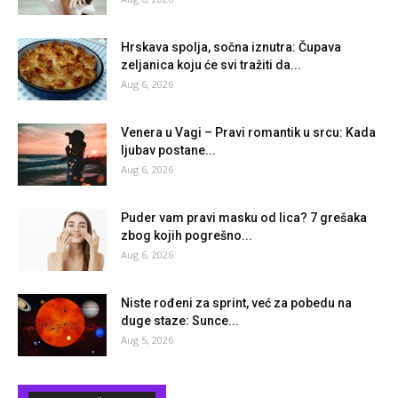
Hrskava spolja, sočna iznutra: Čupava
zeljanica koju će svi tražiti da...
Aug 6, 2026
Venera u Vagi – Pravi romantik u srcu: Kada
ljubav postane...
Aug 6, 2026
Puder vam pravi masku od lica? 7 grešaka
zbog kojih pogrešno...
Aug 6, 2026
Niste rođeni za sprint, već za pobedu na
duge staze: Sunce...
Aug 5, 2026