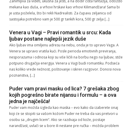
Zanimljiva za videti, ukusna za jesti, a na dodir čista fantazija, odozdo
mekana kao duša, a vrhovi hrskavi kao vrhovi Kilimandžara! Sama bi
je usta poželela, što bi rekli Nadrealisti. Za čupavu zeljanicu od
sastojaka potrebno vam je 500 gr tankih kora, 500 gr zelja […]
Venera u Vagi – Pravi romantik u srcu: Kada
ljubav postane najlepši jezik duše
Ako ljubav ima omiljenu adresu na nebu, onda je to upravo Vaga. A
Venera se upravo vratila kući. Posle perioda emotivnih previranja,
nesporazuma i odnosa koji su više ličili na borbu nego na ljubav, stiže
potpuno drugačija energija. Venera u Vagi budi romantiku. Podseća
nas koliko vrede nežnost, poštovanje i iskren razgovor. Donosi nova
poznanstva, […]
Puder vam pravi masku od lica? 7 grešaka zbog
kojih pogrešno birate nijansu i formulu – a ova
jedna je najčešća!
Puder vam možda izgleda kao maska – evo kako da izaberete onaj
koji će se stopiti sa vašom kožom Puder ne treba da vas pretvori u
osobu sa „drugim licem“. Ako se razdvaja od kože, postaje
narandžast, uvlači se u bore ili nestane pre ručka – možda problem