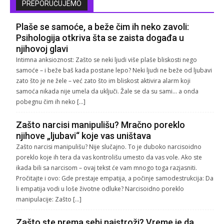
PREPORUČUJEMO
Plaše se samoće, a beže čim ih neko zavoli:
Psihologija otkriva šta se zaista događa u
njihovoj glavi
Intimna anksioznost: Zašto se neki ljudi više plaše bliskosti nego
samoće – i beže baš kada postane lepo? Neki ljudi ne beže od ljubavi
zato što je ne žele – već zato što im bliskost aktivira alarm koji
samoća nikada nije umela da uključi. Žale se da su sami… a onda
pobegnu čim ih neko […]
Zašto narcisi manipulišu? Mračno poreklo
njihove „ljubavi“ koje vas uništava
Zašto narcisi manipulišu? Nije slučajno. To je duboko narcisoidno
poreklo koje ih tera da vas kontrolišu umesto da vas vole. Ako ste
ikada bili sa narcisom – ovaj tekst će vam mnogo toga razjasniti.
Pročitajte i ovo: Gde prestaje empatija, a počinje samodestrukcija: Da
li empatija vodi u loše životne odluke? Narcisoidno poreklo
manipulacije: Zašto […]
Zašto ste prema sebi najstroži? Vreme je da