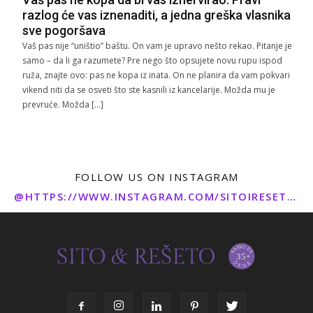
razlog će vas iznenaditi, a jedna greška vlasnika
sve pogoršava
Vaš pas nije “uništio” baštu. On vam je upravo nešto rekao. Pitanje je
samo – da li ga razumete? Pre nego što opsujete novu rupu ispod
ruža, znajte ovo: pas ne kopa iz inata. On ne planira da vam pokvari
vikend niti da se osveti što ste kasnili iz kancelarije. Možda mu je
prevruće. Možda […]
FOLLOW US ON INSTAGRAM
@HTTPS://WWW.INSTAGRAM.COM/SITOIRESETO/