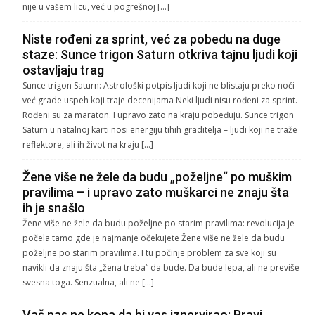
nije u vašem licu, već u pogrešnoj […]
Niste rođeni za sprint, već za pobedu na duge
staze: Sunce trigon Saturn otkriva tajnu ljudi koji
ostavljaju trag
Sunce trigon Saturn: Astrološki potpis ljudi koji ne blistaju preko noći –
već grade uspeh koji traje decenijama Neki ljudi nisu rođeni za sprint.
Rođeni su za maraton. I upravo zato na kraju pobeđuju. Sunce trigon
Saturn u natalnoj karti nosi energiju tihih graditelja – ljudi koji ne traže
reflektore, ali ih život na kraju […]
Žene više ne žele da budu „poželjne“ po muškim
pravilima – i upravo zato muškarci ne znaju šta
ih je snašlo
Žene više ne žele da budu poželjne po starim pravilima: revolucija je
počela tamo gde je najmanje očekujete Žene više ne žele da budu
poželjne po starim pravilima. I tu počinje problem za sve koji su
navikli da znaju šta „žena treba“ da bude. Da bude lepa, ali ne previše
svesna toga. Senzualna, ali ne […]
Vaš pas ne kopa da bi vas iznervirao: Pravi