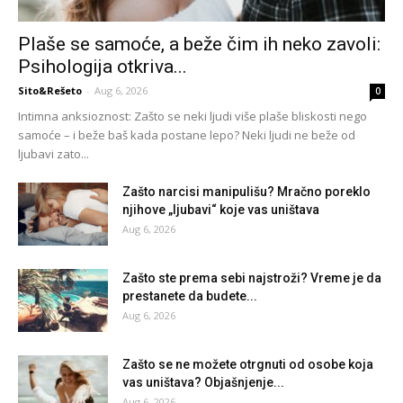
Plaše se samoće, a beže čim ih neko zavoli:
Psihologija otkriva...
Sito&Rešeto
-
Aug 6, 2026
0
Intimna anksioznost: Zašto se neki ljudi više plaše bliskosti nego
samoće – i beže baš kada postane lepo? Neki ljudi ne beže od
ljubavi zato...
Zašto narcisi manipulišu? Mračno poreklo
njihove „ljubavi“ koje vas uništava
Aug 6, 2026
Zašto ste prema sebi najstroži? Vreme je da
prestanete da budete...
Aug 6, 2026
Zašto se ne možete otrgnuti od osobe koja
vas uništava? Objašnjenje...
Aug 6, 2026