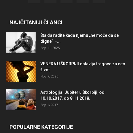
NAJČITANIJI ČLANCI
Šta da radite kada njemu „ne može da se
digne“ –...
Sep 11, 2025
VENERA U ŠKORPIJI ostavlja tragove za ceo
život
Nov 7, 2025
Astrologija: Jupiter u Škorpiji, od
10.10.2017. do 8.11.2018.
Sep 1, 2017
POPULARNE KATEGORIJE