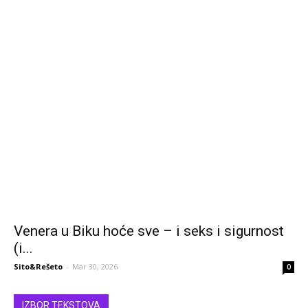
Venera u Biku hoće sve – i seks i sigurnost
(i...
Sito&Rešeto
-
Mar 30, 2026
0
IZBOR TEKSTOVA