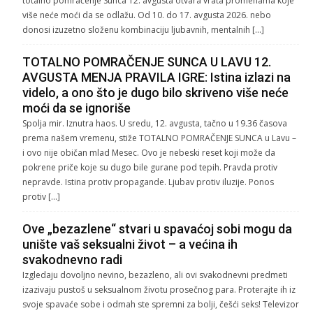
totalno pomračenje Sunca 12. avgusta otvara vrata promenama koje
više neće moći da se odlažu. Od 10. do 17. avgusta 2026. nebo
donosi izuzetno složenu kombinaciju ljubavnih, mentalnih […]
TOTALNO POMRAČENJE SUNCA U LAVU 12.
AVGUSTA MENJA PRAVILA IGRE: Istina izlazi na
videlo, a ono što je dugo bilo skriveno više neće
moći da se ignoriše
Spolja mir. Iznutra haos. U sredu, 12. avgusta, tačno u 19.36 časova
prema našem vremenu, stiže TOTALNO POMRAČENJE SUNCA u Lavu –
i ovo nije običan mlad Mesec. Ovo je nebeski reset koji može da
pokrene priče koje su dugo bile gurane pod tepih. Pravda protiv
nepravde. Istina protiv propagande. Ljubav protiv iluzije. Ponos
protiv […]
Ove „bezazlene“ stvari u spavaćoj sobi mogu da
unište vaš seksualni život – a većina ih
svakodnevno radi
Izgledaju dovoljno nevino, bezazleno, ali ovi svakodnevni predmeti
izazivaju pustoš u seksualnom životu prosečnog para. Proterajte ih iz
svoje spavaće sobe i odmah ste spremni za bolji, češći seks! Televizor