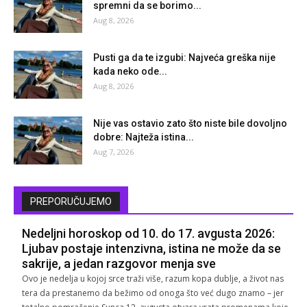
spremni da se borimo...
Aug 8, 2026
Pusti ga da te izgubi: Najveća greška nije
kada neko ode...
Aug 8, 2026
Nije vas ostavio zato što niste bile dovoljno
dobre: Najteža istina...
Aug 7, 2026
PREPORUČUJEMO
Nedeljni horoskop od 10. do 17. avgusta 2026:
Ljubav postaje intenzivna, istina ne može da se
sakrije, a jedan razgovor menja sve
Ovo je nedelja u kojoj srce traži više, razum kopa dublje, a život nas
tera da prestanemo da bežimo od onoga što već dugo znamo – jer