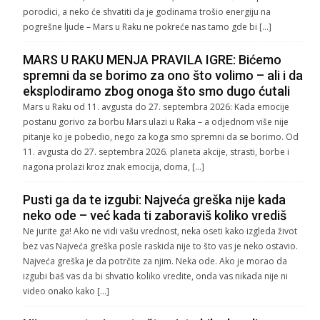
porodici, a neko će shvatiti da je godinama trošio energiju na
pogrešne ljude – Mars u Raku ne pokreće nas tamo gde bi […]
MARS U RAKU MENJA PRAVILA IGRE: Bićemo
spremni da se borimo za ono što volimo – ali i da
eksplodiramo zbog onoga što smo dugo ćutali
Mars u Raku od 11. avgusta do 27. septembra 2026: Kada emocije
postanu gorivo za borbu Mars ulazi u Raka – a odjednom više nije
pitanje ko je pobedio, nego za koga smo spremni da se borimo. Od
11. avgusta do 27. septembra 2026. planeta akcije, strasti, borbe i
nagona prolazi kroz znak emocija, doma, […]
Pusti ga da te izgubi: Najveća greška nije kada
neko ode – već kada ti zaboraviš koliko vrediš
Ne jurite ga! Ako ne vidi vašu vrednost, neka oseti kako izgleda život
bez vas Najveća greška posle raskida nije to što vas je neko ostavio.
Najveća greška je da potrčite za njim. Neka ode. Ako je morao da
izgubi baš vas da bi shvatio koliko vredite, onda vas nikada nije ni
video onako kako […]