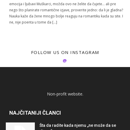
emocija i ljubavi Muškarci, možda ovo ne želite da čujete… ali pre
nego što planirate romantične izjave, proverite jedno: da li je gladna?
Nauka kaže da žene mnogo bolje reaguju na romantiku kada su site. I
ne, nije poenta u tome da […]
FOLLOW US ON INSTAGRAM
@
Non-profit website.
NAJČITANIJI ČLANCI
Šta da radite kada njemu „ne može da se