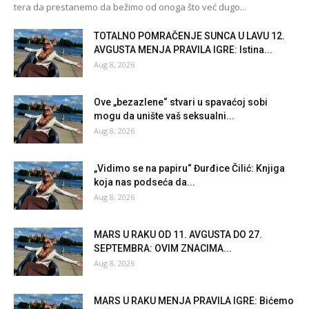
tera da prestanemo da bežimo od onoga što već dugo...
TOTALNO POMRAČENJE SUNCA U LAVU 12.
AVGUSTA MENJA PRAVILA IGRE: Istina...
Aug 8, 2026
Ove „bezazlene“ stvari u spavaćoj sobi
mogu da unište vaš seksualni...
Aug 8, 2026
„Vidimo se na papiru“ Đurđice Čilić: Knjiga
koja nas podseća da...
Aug 8, 2026
MARS U RAKU OD 11. AVGUSTA DO 27.
SEPTEMBRA: OVIM ZNACIMA...
Aug 8, 2026
MARS U RAKU MENJA PRAVILA IGRE: Bićemo