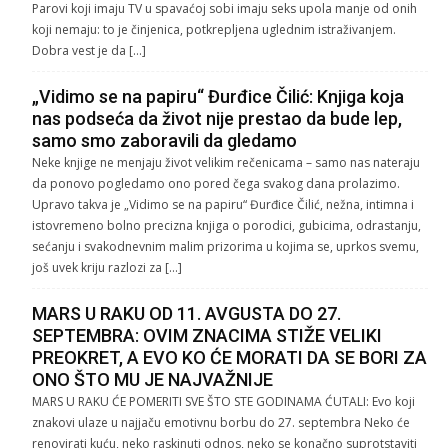
Parovi koji imaju TV u spavaćoj sobi imaju seks upola manje od onih
koji nemaju: to je činjenica, potkrepljena uglednim istraživanjem.
Dobra vest je da […]
„Vidimo se na papiru“ Đurđice Čilić: Knjiga koja
nas podseća da život nije prestao da bude lep,
samo smo zaboravili da gledamo
Neke knjige ne menjaju život velikim rečenicama – samo nas nateraju
da ponovo pogledamo ono pored čega svakog dana prolazimo.
Upravo takva je „Vidimo se na papiru“ Đurđice Čilić, nežna, intimna i
istovremeno bolno precizna knjiga o porodici, gubicima, odrastanju,
sećanju i svakodnevnim malim prizorima u kojima se, uprkos svemu,
još uvek kriju razlozi za […]
MARS U RAKU OD 11. AVGUSTA DO 27.
SEPTEMBRA: OVIM ZNACIMA STIŽE VELIKI
PREOKRET, A EVO KO ĆE MORATI DA SE BORI ZA
ONO ŠTO MU JE NAJVAŽNIJE
MARS U RAKU ĆE POMERITI SVE ŠTO STE GODINAMA ĆUTALI: Evo koji
znakovi ulaze u najjaču emotivnu borbu do 27. septembra Neko će
renovirati kuću, neko raskinuti odnos, neko se konačno suprotstaviti