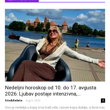
Nedeljni horoskop od 10. do 17. avgusta
2026: Ljubav postaje intenzivna,...
Sito&Rešeto
-
Aug 9, 2026
0
Ovo je nedelja u kojoj srce traži više, razum kopa dublje, a život nas