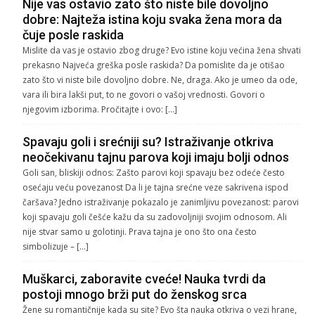
Nije vas ostavio zato što niste bile dovoljno
dobre: Najteža istina koju svaka žena mora da
čuje posle raskida
Mislite da vas je ostavio zbog druge? Evo istine koju većina žena shvati
prekasno Najveća greška posle raskida? Da pomislite da je otišao
zato što vi niste bile dovoljno dobre. Ne, draga. Ako je umeo da ode,
vara ili bira lakši put, to ne govori o vašoj vrednosti. Govori o
njegovim izborima. Pročitajte i ovo: […]
Spavaju goli i srećniji su? Istraživanje otkriva
neočekivanu tajnu parova koji imaju bolji odnos
Goli san, bliskiji odnos: Zašto parovi koji spavaju bez odeće često
osećaju veću povezanost Da li je tajna srećne veze sakrivena ispod
čaršava? Jedno istraživanje pokazalo je zanimljivu povezanost: parovi
koji spavaju goli češće kažu da su zadovoljniji svojim odnosom. Ali
nije stvar samo u golotinji. Prava tajna je ono što ona često
simbolizuje – […]
Muškarci, zaboravite cveće! Nauka tvrdi da
postoji mnogo brži put do ženskog srca
Žene su romantičnije kada su site? Evo šta nauka otkriva o vezi hrane,