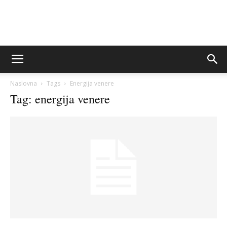
Sito&Rešeto
Naslovna
Tags
Energija venere
Tag: energija venere