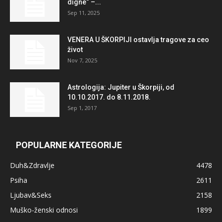
digne“ –...
Sep 11, 2025
VENERA U ŠKORPIJI ostavlja tragove za ceo
život
Nov 7, 2025
Astrologija: Jupiter u Škorpiji, od
10.10.2017. do 8.11.2018.
Sep 1, 2017
POPULARNE KATEGORIJE
Duh&Zdravlje
4478
Psiha
2611
Ljubav&Seks
2158
Muško-ženski odnosi
1899