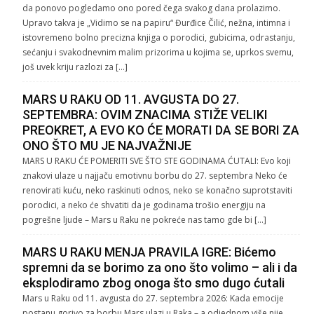
da ponovo pogledamo ono pored čega svakog dana prolazimo.
Upravo takva je „Vidimo se na papiru“ Đurđice Čilić, nežna, intimna i
istovremeno bolno precizna knjiga o porodici, gubicima, odrastanju,
sećanju i svakodnevnim malim prizorima u kojima se, uprkos svemu,
još uvek kriju razlozi za […]
MARS U RAKU OD 11. AVGUSTA DO 27.
SEPTEMBRA: OVIM ZNACIMA STIŽE VELIKI
PREOKRET, A EVO KO ĆE MORATI DA SE BORI ZA
ONO ŠTO MU JE NAJVAŽNIJE
MARS U RAKU ĆE POMERITI SVE ŠTO STE GODINAMA ĆUTALI: Evo koji
znakovi ulaze u najjaču emotivnu borbu do 27. septembra Neko će
renovirati kuću, neko raskinuti odnos, neko se konačno suprotstaviti
porodici, a neko će shvatiti da je godinama trošio energiju na
pogrešne ljude – Mars u Raku ne pokreće nas tamo gde bi […]
MARS U RAKU MENJA PRAVILA IGRE: Bićemo
spremni da se borimo za ono što volimo – ali i da
eksplodiramo zbog onoga što smo dugo ćutali
Mars u Raku od 11. avgusta do 27. septembra 2026: Kada emocije
postanu gorivo za borbu Mars ulazi u Raka – a odjednom više nije