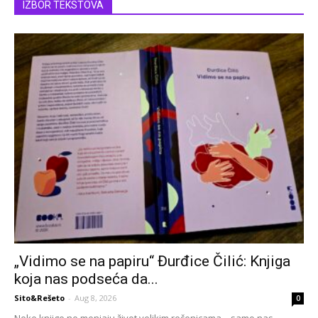
IZBOR TEKSTOVA
„Vidimo se na papiru“ Đurđice Čilić: Knjiga
koja nas podseća da...
Sito&Rešeto
-
Aug 8, 2026
0
Neke knjige ne menjaju život velikim rečenicama – samo nas