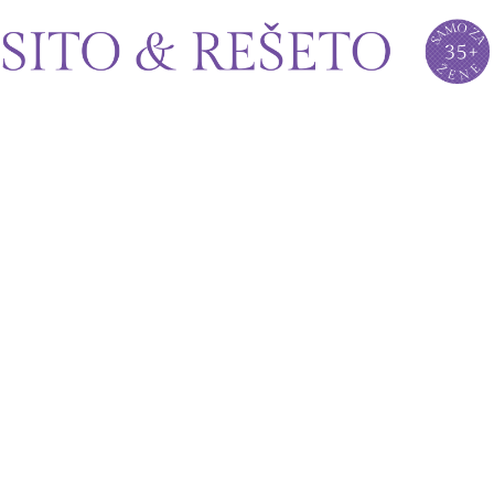
Sito&Rešeto