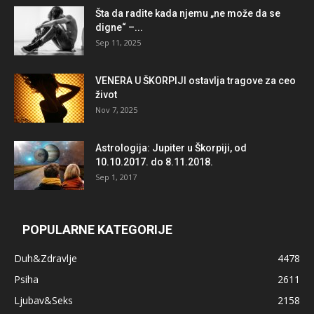
Šta da radite kada njemu „ne može da se
digne“ –...
Sep 11, 2025
VENERA U ŠKORPIJI ostavlja tragove za ceo
život
Nov 7, 2025
Astrologija: Jupiter u Škorpiji, od
10.10.2017. do 8.11.2018.
Sep 1, 2017
POPULARNE KATEGORIJE
Duh&Zdravlje
4478
Psiha
2611
Ljubav&Seks
2158