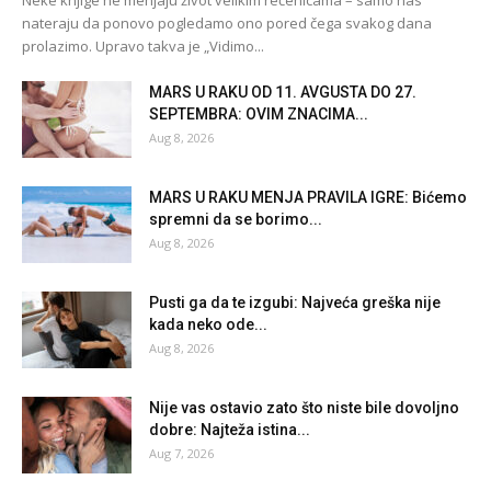
nateraju da ponovo pogledamo ono pored čega svakog dana
prolazimo. Upravo takva je „Vidimo...
MARS U RAKU OD 11. AVGUSTA DO 27.
SEPTEMBRA: OVIM ZNACIMA...
Aug 8, 2026
MARS U RAKU MENJA PRAVILA IGRE: Bićemo
spremni da se borimo...
Aug 8, 2026
Pusti ga da te izgubi: Najveća greška nije
kada neko ode...
Aug 8, 2026
Nije vas ostavio zato što niste bile dovoljno
dobre: Najteža istina...
Aug 7, 2026