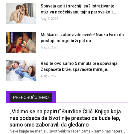
Spavaju goli i srećniji su? Istraživanje
otkriva neočekivanu tajnu parova koji...
Aug 7, 2026
Muškarci, zaboravite cveće! Nauka tvrdi da
postoji mnogo brži put do...
Aug 7, 2026
Radite ovo samo 5 minuta pre spavanja:
Zaspaćete brže, spavaćete mirnije...
Aug 7, 2026
PREPORUČUJEMO
„Vidimo se na papiru“ Đurđice Čilić: Knjiga koja
nas podseća da život nije prestao da bude lep,
samo smo zaboravili da gledamo
Neke knjige ne menjaju život velikim rečenicama – samo nas nateraju