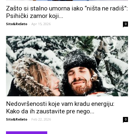
Zašto si stalno umorna iako “ništa ne radiš”:
Psihički zamor koji...
Sito&Rešeto
-
Apr 15, 2026
0
Nedovršenosti koje vam kradu energiju:
Kako da ih zaustavite pre nego...
Sito&Rešeto
-
Feb 22, 2026
0