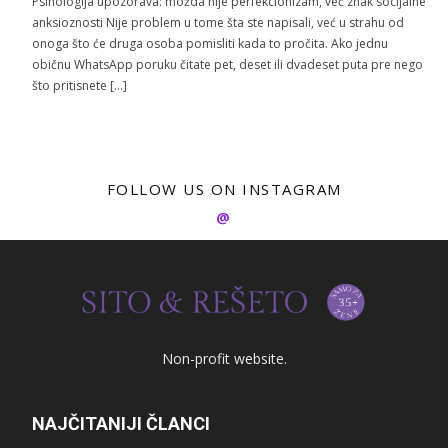
Psihologija upozorava: možda nije perfekcionizam, već znak socijalne
anksioznosti Nije problem u tome šta ste napisali, već u strahu od
onoga što će druga osoba pomisliti kada to pročita. Ako jednu
običnu WhatsApp poruku čitate pet, deset ili dvadeset puta pre nego
što pritisnete […]
FOLLOW US ON INSTAGRAM
@
Non-profit website.
NAJČITANIJI ČLANCI