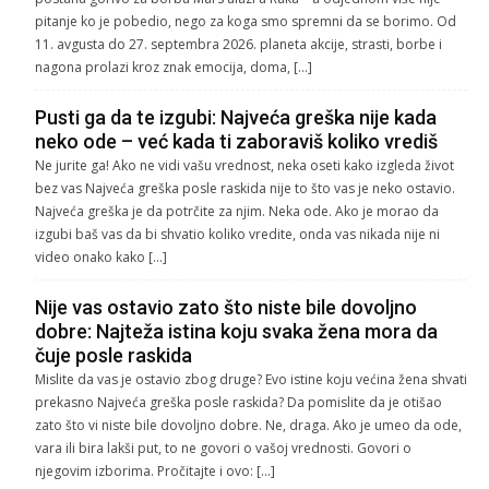
pitanje ko je pobedio, nego za koga smo spremni da se borimo. Od
11. avgusta do 27. septembra 2026. planeta akcije, strasti, borbe i
nagona prolazi kroz znak emocija, doma, […]
Pusti ga da te izgubi: Najveća greška nije kada
neko ode – već kada ti zaboraviš koliko vrediš
Ne jurite ga! Ako ne vidi vašu vrednost, neka oseti kako izgleda život
bez vas Najveća greška posle raskida nije to što vas je neko ostavio.
Najveća greška je da potrčite za njim. Neka ode. Ako je morao da
izgubi baš vas da bi shvatio koliko vredite, onda vas nikada nije ni
video onako kako […]
Nije vas ostavio zato što niste bile dovoljno
dobre: Najteža istina koju svaka žena mora da
čuje posle raskida
Mislite da vas je ostavio zbog druge? Evo istine koju većina žena shvati
prekasno Najveća greška posle raskida? Da pomislite da je otišao
zato što vi niste bile dovoljno dobre. Ne, draga. Ako je umeo da ode,
vara ili bira lakši put, to ne govori o vašoj vrednosti. Govori o
njegovim izborima. Pročitajte i ovo: […]