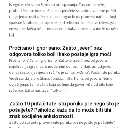
Istegnite telo samo 5 minuta pre spavanja: Zaspaćete brže,
probudićete se bez ukočenosti i pitaćete se zašto ovo niste počeli
ranije Jedan mali večernji ritual mogao bi da promeni način na koji
spavate Navika koja traje kraće od reklama između dve televizijske
emisije, ne košta ništa i ne zahteva nikakvu opremu, a može da učini
[…]
Pročitano i ignorisano: Zašto „seen“ bez
odgovora toliko boli i kako postaje igra moći
Pročitano. Viđeno. Ignorisano. Zašto je „seen“ bez odgovora
najokrutnija igra moći u modernim odnosima Najkraći odgovor
danas često nije nijedna reč. To je samo: „viđeno“. Poslali ste poruku.
Videli ste da je pročitana. I onda… ništa. Nema odgovora. Nema
objašnjenja. Samo tišina koja počinje da govori više od bilo koje
rečenice. Zašto nas „seen“ toliko […]
Zašto 10 puta čitate istu poruku pre nego što je
pošaljete? Psiholozi kažu da to može biti tihi
znak socijalne anksioznosti
Zašto po sto puta proveravate poruku pre nego što je pošaljete?