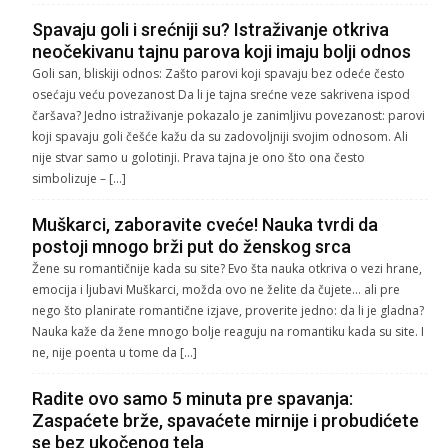
Spavaju goli i srećniji su? Istraživanje otkriva
neočekivanu tajnu parova koji imaju bolji odnos
Goli san, bliskiji odnos: Zašto parovi koji spavaju bez odeće često
osećaju veću povezanost Da li je tajna srećne veze sakrivena ispod
čaršava? Jedno istraživanje pokazalo je zanimljivu povezanost: parovi
koji spavaju goli češće kažu da su zadovoljniji svojim odnosom. Ali
nije stvar samo u golotinji. Prava tajna je ono što ona često
simbolizuje – […]
Muškarci, zaboravite cveće! Nauka tvrdi da
postoji mnogo brži put do ženskog srca
Žene su romantičnije kada su site? Evo šta nauka otkriva o vezi hrane,
emocija i ljubavi Muškarci, možda ovo ne želite da čujete… ali pre
nego što planirate romantične izjave, proverite jedno: da li je gladna?
Nauka kaže da žene mnogo bolje reaguju na romantiku kada su site. I
ne, nije poenta u tome da […]
Radite ovo samo 5 minuta pre spavanja:
Zaspaćete brže, spavaćete mirnije i probudićete
se bez ukočenog tela