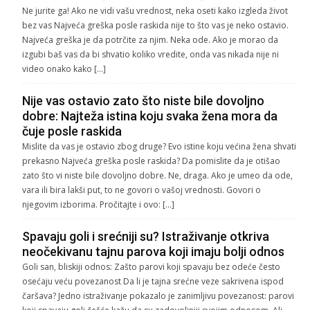
Ne jurite ga! Ako ne vidi vašu vrednost, neka oseti kako izgleda život
bez vas Najveća greška posle raskida nije to što vas je neko ostavio.
Najveća greška je da potrčite za njim. Neka ode. Ako je morao da
izgubi baš vas da bi shvatio koliko vredite, onda vas nikada nije ni
video onako kako […]
Nije vas ostavio zato što niste bile dovoljno
dobre: Najteža istina koju svaka žena mora da
čuje posle raskida
Mislite da vas je ostavio zbog druge? Evo istine koju većina žena shvati
prekasno Najveća greška posle raskida? Da pomislite da je otišao
zato što vi niste bile dovoljno dobre. Ne, draga. Ako je umeo da ode,
vara ili bira lakši put, to ne govori o vašoj vrednosti. Govori o
njegovim izborima. Pročitajte i ovo: […]
Spavaju goli i srećniji su? Istraživanje otkriva
neočekivanu tajnu parova koji imaju bolji odnos
Goli san, bliskiji odnos: Zašto parovi koji spavaju bez odeće često
osećaju veću povezanost Da li je tajna srećne veze sakrivena ispod
čaršava? Jedno istraživanje pokazalo je zanimljivu povezanost: parovi