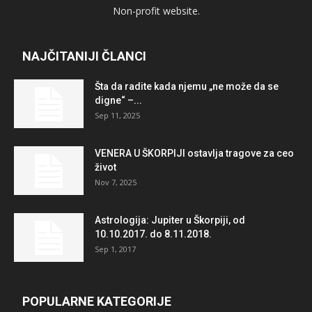
Non-profit website.
NAJČITANIJI ČLANCI
Šta da radite kada njemu „ne može da se
digne“ –...
Sep 11, 2025
VENERA U ŠKORPIJI ostavlja tragove za ceo
život
Nov 7, 2025
Astrologija: Jupiter u Škorpiji, od
10.10.2017. do 8.11.2018.
Sep 1, 2017
POPULARNE KATEGORIJE