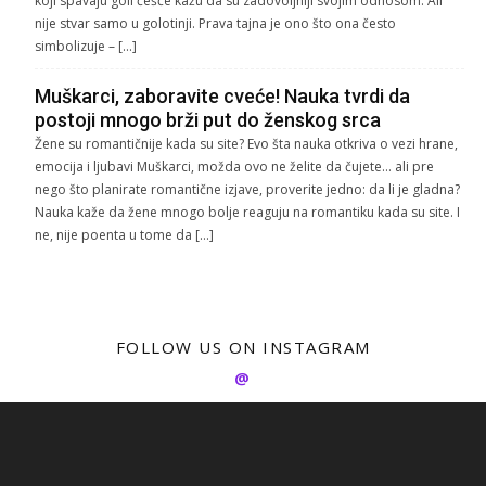
koji spavaju goli češće kažu da su zadovoljniji svojim odnosom. Ali
nije stvar samo u golotinji. Prava tajna je ono što ona često
simbolizuje – […]
Muškarci, zaboravite cveće! Nauka tvrdi da
postoji mnogo brži put do ženskog srca
Žene su romantičnije kada su site? Evo šta nauka otkriva o vezi hrane,
emocija i ljubavi Muškarci, možda ovo ne želite da čujete… ali pre
nego što planirate romantične izjave, proverite jedno: da li je gladna?
Nauka kaže da žene mnogo bolje reaguju na romantiku kada su site. I
ne, nije poenta u tome da […]
FOLLOW US ON INSTAGRAM
@