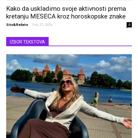
Kako da uskladimo svoje aktivnosti prema
kretanju MESECA kroz horoskopske znake
Sito&Rešeto
-
Feb 27, 2026
0
IZBOR TEKSTOVA