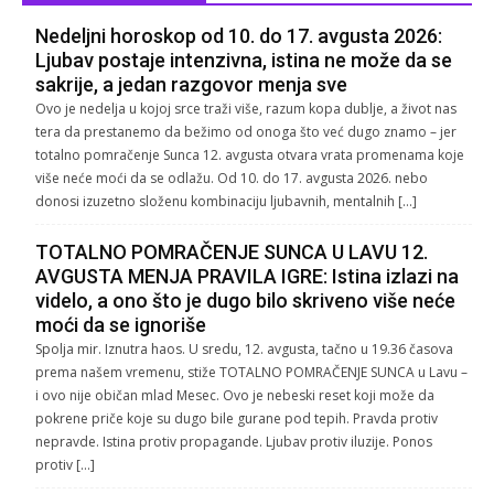
Nedeljni horoskop od 10. do 17. avgusta 2026:
Ljubav postaje intenzivna, istina ne može da se
sakrije, a jedan razgovor menja sve
Ovo je nedelja u kojoj srce traži više, razum kopa dublje, a život nas
tera da prestanemo da bežimo od onoga što već dugo znamo – jer
totalno pomračenje Sunca 12. avgusta otvara vrata promenama koje
više neće moći da se odlažu. Od 10. do 17. avgusta 2026. nebo
donosi izuzetno složenu kombinaciju ljubavnih, mentalnih […]
TOTALNO POMRAČENJE SUNCA U LAVU 12.
AVGUSTA MENJA PRAVILA IGRE: Istina izlazi na
videlo, a ono što je dugo bilo skriveno više neće
moći da se ignoriše
Spolja mir. Iznutra haos. U sredu, 12. avgusta, tačno u 19.36 časova
prema našem vremenu, stiže TOTALNO POMRAČENJE SUNCA u Lavu –
i ovo nije običan mlad Mesec. Ovo je nebeski reset koji može da
pokrene priče koje su dugo bile gurane pod tepih. Pravda protiv
nepravde. Istina protiv propagande. Ljubav protiv iluzije. Ponos
protiv […]