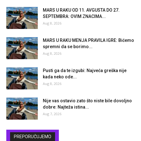
MARS U RAKU OD 11. AVGUSTA DO 27.
SEPTEMBRA: OVIM ZNACIMA...
Aug 8, 2026
MARS U RAKU MENJA PRAVILA IGRE: Bićemo
spremni da se borimo...
Aug 8, 2026
Pusti ga da te izgubi: Najveća greška nije
kada neko ode...
Aug 8, 2026
Nije vas ostavio zato što niste bile dovoljno
dobre: Najteža istina...
Aug 7, 2026
PREPORUČUJEMO