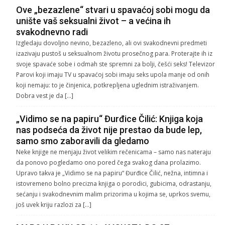
Ove „bezazlene“ stvari u spavaćoj sobi mogu da
unište vaš seksualni život – a većina ih
svakodnevno radi
Izgledaju dovoljno nevino, bezazleno, ali ovi svakodnevni predmeti
izazivaju pustoš u seksualnom životu prosečnog para. Proterajte ih iz
svoje spavaće sobe i odmah ste spremni za bolji, češći seks! Televizor
Parovi koji imaju TV u spavaćoj sobi imaju seks upola manje od onih
koji nemaju: to je činjenica, potkrepljena uglednim istraživanjem.
Dobra vest je da […]
„Vidimo se na papiru“ Đurđice Čilić: Knjiga koja
nas podseća da život nije prestao da bude lep,
samo smo zaboravili da gledamo
Neke knjige ne menjaju život velikim rečenicama – samo nas nateraju
da ponovo pogledamo ono pored čega svakog dana prolazimo.
Upravo takva je „Vidimo se na papiru“ Đurđice Čilić, nežna, intimna i
istovremeno bolno precizna knjiga o porodici, gubicima, odrastanju,
sećanju i svakodnevnim malim prizorima u kojima se, uprkos svemu,
još uvek kriju razlozi za […]