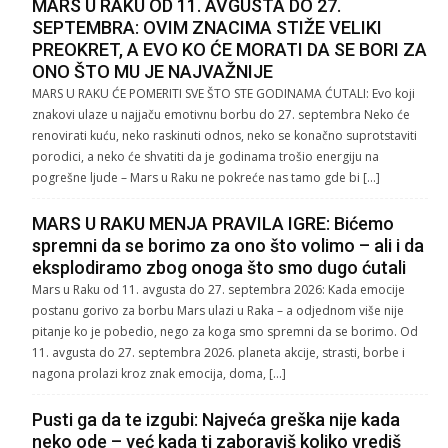
MARS U RAKU OD 11. AVGUSTA DO 27.
SEPTEMBRA: OVIM ZNACIMA STIŽE VELIKI
PREOKRET, A EVO KO ĆE MORATI DA SE BORI ZA
ONO ŠTO MU JE NAJVAŽNIJE
MARS U RAKU ĆE POMERITI SVE ŠTO STE GODINAMA ĆUTALI: Evo koji
znakovi ulaze u najjaču emotivnu borbu do 27. septembra Neko će
renovirati kuću, neko raskinuti odnos, neko se konačno suprotstaviti
porodici, a neko će shvatiti da je godinama trošio energiju na
pogrešne ljude – Mars u Raku ne pokreće nas tamo gde bi […]
MARS U RAKU MENJA PRAVILA IGRE: Bićemo
spremni da se borimo za ono što volimo – ali i da
eksplodiramo zbog onoga što smo dugo ćutali
Mars u Raku od 11. avgusta do 27. septembra 2026: Kada emocije
postanu gorivo za borbu Mars ulazi u Raka – a odjednom više nije
pitanje ko je pobedio, nego za koga smo spremni da se borimo. Od
11. avgusta do 27. septembra 2026. planeta akcije, strasti, borbe i
nagona prolazi kroz znak emocija, doma, […]
Pusti ga da te izgubi: Najveća greška nije kada
neko ode – već kada ti zaboraviš koliko vrediš