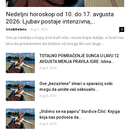
Nedeljni horoskop od 10. do 17. avgusta
2026: Ljubav postaje intenzivna,...
Sito&Rešeto
-
Aug 9, 2026
0
Ovo je nedelja u kojoj srce traži više, razum kopa dublje, a život nas
tera da prestanemo da bežimo od onoga što već dugo...
TOTALNO POMRAČENJE SUNCA U LAVU 12.
AVGUSTA MENJA PRAVILA IGRE: Istina...
Aug 8, 2026
Ove „bezazlene“ stvari u spavaćoj sobi
mogu da unište vaš seksualni...
Aug 8, 2026
„Vidimo se na papiru“ Đurđice Čilić: Knjiga
koja nas podseća da...
Aug 8, 2026