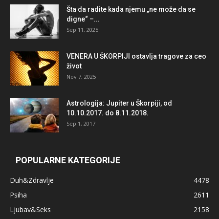
Šta da radite kada njemu „ne može da se
digne“ –...
Sep 11, 2025
VENERA U ŠKORPIJI ostavlja tragove za ceo
život
Nov 7, 2025
Astrologija: Jupiter u Škorpiji, od
10.10.2017. do 8.11.2018.
Sep 1, 2017
POPULARNE KATEGORIJE
Duh&Zdravlje
4478
Psiha
2611
Ljubav&Seks
2158