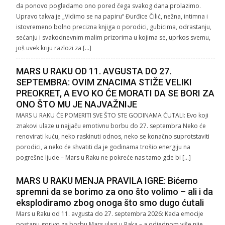
da ponovo pogledamo ono pored čega svakog dana prolazimo.
Upravo takva je „Vidimo se na papiru“ Đurđice Čilić, nežna, intimna i
istovremeno bolno precizna knjiga o porodici, gubicima, odrastanju,
sećanju i svakodnevnim malim prizorima u kojima se, uprkos svemu,
još uvek kriju razlozi za […]
MARS U RAKU OD 11. AVGUSTA DO 27.
SEPTEMBRA: OVIM ZNACIMA STIŽE VELIKI
PREOKRET, A EVO KO ĆE MORATI DA SE BORI ZA
ONO ŠTO MU JE NAJVAŽNIJE
MARS U RAKU ĆE POMERITI SVE ŠTO STE GODINAMA ĆUTALI: Evo koji
znakovi ulaze u najjaču emotivnu borbu do 27. septembra Neko će
renovirati kuću, neko raskinuti odnos, neko se konačno suprotstaviti
porodici, a neko će shvatiti da je godinama trošio energiju na
pogrešne ljude – Mars u Raku ne pokreće nas tamo gde bi […]
MARS U RAKU MENJA PRAVILA IGRE: Bićemo
spremni da se borimo za ono što volimo – ali i da
eksplodiramo zbog onoga što smo dugo ćutali
Mars u Raku od 11. avgusta do 27. septembra 2026: Kada emocije
postanu gorivo za borbu Mars ulazi u Raka – a odjednom više nije