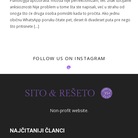
Psihologija upozorava: možda nije perfekcionizam, već znak socijalne
anksioznosti Nije problem u tome šta ste napisali, već u strahu od
onoga što će druga osoba pomisliti kada to pročita. Ako jednu
običnu WhatsApp poruku čitate pet, deset ili dvadeset puta pre nego
što pritisnete […]
FOLLOW US ON INSTAGRAM
@
Non-profit website.
NAJČITANIJI ČLANCI