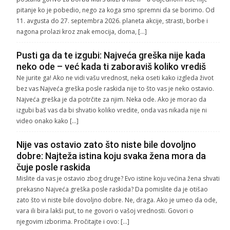
pitanje ko je pobedio, nego za koga smo spremni da se borimo. Od
11. avgusta do 27. septembra 2026. planeta akcije, strasti, borbe i
nagona prolazi kroz znak emocija, doma, […]
Pusti ga da te izgubi: Najveća greška nije kada
neko ode – već kada ti zaboraviš koliko vrediš
Ne jurite ga! Ako ne vidi vašu vrednost, neka oseti kako izgleda život
bez vas Najveća greška posle raskida nije to što vas je neko ostavio.
Najveća greška je da potrčite za njim. Neka ode. Ako je morao da
izgubi baš vas da bi shvatio koliko vredite, onda vas nikada nije ni
video onako kako […]
Nije vas ostavio zato što niste bile dovoljno
dobre: Najteža istina koju svaka žena mora da
čuje posle raskida
Mislite da vas je ostavio zbog druge? Evo istine koju većina žena shvati
prekasno Najveća greška posle raskida? Da pomislite da je otišao
zato što vi niste bile dovoljno dobre. Ne, draga. Ako je umeo da ode,
vara ili bira lakši put, to ne govori o vašoj vrednosti. Govori o
njegovim izborima. Pročitajte i ovo: […]