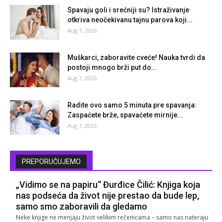
Spavaju goli i srećniji su? Istraživanje
otkriva neočekivanu tajnu parova koji...
Aug 7, 2026
Muškarci, zaboravite cveće! Nauka tvrdi da
postoji mnogo brži put do...
Aug 7, 2026
Radite ovo samo 5 minuta pre spavanja:
Zaspaćete brže, spavaćete mirnije...
Aug 7, 2026
PREPORUČUJEMO
„Vidimo se na papiru“ Đurđice Čilić: Knjiga koja
nas podseća da život nije prestao da bude lep,
samo smo zaboravili da gledamo
Neke knjige ne menjaju život velikim rečenicama – samo nas nateraju