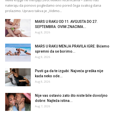
nateraju da ponovo pogledamo ono pored čega svakog dana
prolazimo. Upravo takva je „Vidimo...
MARS U RAKU OD 11. AVGUSTA DO 27.
SEPTEMBRA: OVIM ZNACIMA...
Aug 8, 2026
MARS U RAKU MENJA PRAVILA IGRE: Bićemo
spremni da se borimo...
Aug 8, 2026
Pusti ga da te izgubi: Najveća greška nije
kada neko ode...
Aug 8, 2026
Nije vas ostavio zato što niste bile dovoljno
dobre: Najteža istina...
Aug 7, 2026