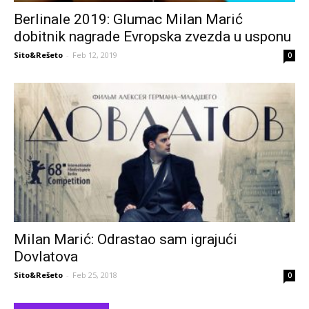
Berlinale 2019: Glumac Milan Marić
dobitnik nagrade Evropska zvezda u usponu
Sito&Rešeto
-
Feb 12, 2019
0
Milan Marić: Odrastao sam igrajući
Dovlatova
Sito&Rešeto
-
Feb 25, 2018
0