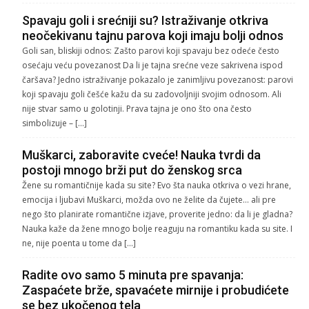
Spavaju goli i srećniji su? Istraživanje otkriva
neočekivanu tajnu parova koji imaju bolji odnos
Goli san, bliskiji odnos: Zašto parovi koji spavaju bez odeće često
osećaju veću povezanost Da li je tajna srećne veze sakrivena ispod
čaršava? Jedno istraživanje pokazalo je zanimljivu povezanost: parovi
koji spavaju goli češće kažu da su zadovoljniji svojim odnosom. Ali
nije stvar samo u golotinji. Prava tajna je ono što ona često
simbolizuje – […]
Muškarci, zaboravite cveće! Nauka tvrdi da
postoji mnogo brži put do ženskog srca
Žene su romantičnije kada su site? Evo šta nauka otkriva o vezi hrane,
emocija i ljubavi Muškarci, možda ovo ne želite da čujete… ali pre
nego što planirate romantične izjave, proverite jedno: da li je gladna?
Nauka kaže da žene mnogo bolje reaguju na romantiku kada su site. I
ne, nije poenta u tome da […]
Radite ovo samo 5 minuta pre spavanja:
Zaspaćete brže, spavaćete mirnije i probudićete
se bez ukočenog tela