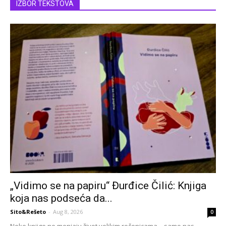
IZBOR TEKSTOVA
„Vidimo se na papiru“ Đurđice Čilić: Knjiga
koja nas podseća da...
Sito&Rešeto
-
Aug 8, 2026
0
Neke knjige ne menjaju život velikim rečenicama – samo nas