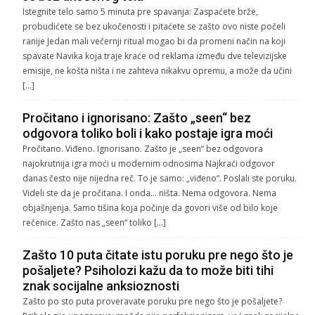
Istegnite telo samo 5 minuta pre spavanja: Zaspaćete brže,
probudićete se bez ukočenosti i pitaćete se zašto ovo niste počeli
ranije Jedan mali večernji ritual mogao bi da promeni način na koji
spavate Navika koja traje kraće od reklama između dve televizijske
emisije, ne košta ništa i ne zahteva nikakvu opremu, a može da učini
[…]
Pročitano i ignorisano: Zašto „seen“ bez
odgovora toliko boli i kako postaje igra moći
Pročitano. Viđeno. Ignorisano. Zašto je „seen“ bez odgovora
najokrutnija igra moći u modernim odnosima Najkraći odgovor
danas često nije nijedna reč. To je samo: „viđeno“. Poslali ste poruku.
Videli ste da je pročitana. I onda… ništa. Nema odgovora. Nema
objašnjenja. Samo tišina koja počinje da govori više od bilo koje
rečenice. Zašto nas „seen“ toliko […]
Zašto 10 puta čitate istu poruku pre nego što je
pošaljete? Psiholozi kažu da to može biti tihi
znak socijalne anksioznosti
Zašto po sto puta proveravate poruku pre nego što je pošaljete?