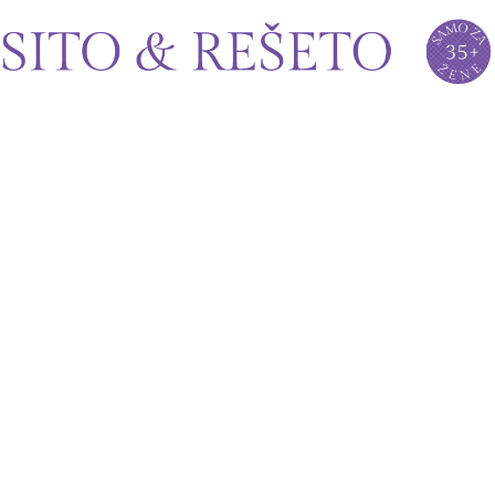
Sito&Rešeto