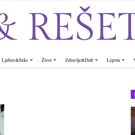
Ljubav&Seks
Život
Zdravlje&Duh
Lepota
Sito&Rešeto