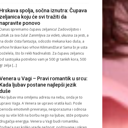
Hrskava spolja, sočna iznutra: Čupava
zeljanica koju će svi tražiti da
napravite ponovo
Danas spremamo čupavu zeljanicu! Zadovoljstvo i
užitak za sva čula! Zanimljiva za videti, ukusna za jesti, a
na dodir čista fantazija, odozdo mekana kao duša, a
vrhovi hrskavi kao vrhovi Kilimandžara! Sama bi je usta
poželela, što bi rekli Nadrealisti. Za čupavu zeljanicu
od sastojaka potrebno vam je 500 gr tankih kora, 500
gr zelja […]
Venera u Vagi – Pravi romantik u srcu:
Kada ljubav postane najlepši jezik
duše
Ako ljubav ima omiljenu adresu na nebu, onda je to
upravo Vaga. A Venera se upravo vratila kući. Posle
perioda emotivnih previranja, nesporazuma i odnosa
koji su više ličili na borbu nego na ljubav, stiže potpuno
drugačija energija. Venera u Vagi budi romantiku.
Podseća nas koliko vrede nežnost, poštovanje i iskren