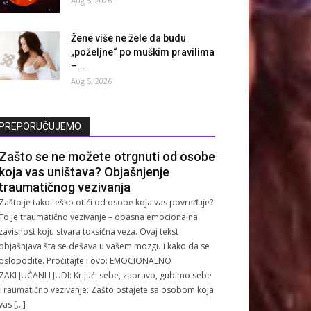
Aug 5, 2026
Žene više ne žele da budu
„poželjne“ po muškim pravilima
–...
Aug 5, 2026
PREPORUČUJEMO
Zašto se ne možete otrgnuti od osobe
koja vas uništava? Objašnjenje
traumatičnog vezivanja
Zašto je tako teško otići od osobe koja vas povređuje?
To je traumatično vezivanje – opasna emocionalna
zavisnost koju stvara toksična veza. Ovaj tekst
objašnjava šta se dešava u vašem mozgu i kako da se
oslobodite. Pročitajte i ovo: EMOCIONALNO
ZAKLJUČANI LJUDI: Krijući sebe, zapravo, gubimo sebe
Traumatično vezivanje: Zašto ostajete sa osobom koja
vas […]