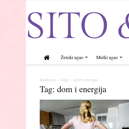
Ženski ugao
Muški ugao
Naslovna
Tags
Dom i energija
Tag: dom i energija