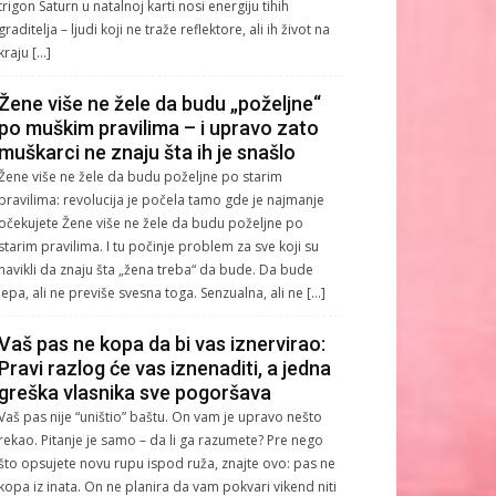
trigon Saturn u natalnoj karti nosi energiju tihih
graditelja – ljudi koji ne traže reflektore, ali ih život na
kraju […]
Žene više ne žele da budu „poželjne“
po muškim pravilima – i upravo zato
muškarci ne znaju šta ih je snašlo
Žene više ne žele da budu poželjne po starim
pravilima: revolucija je počela tamo gde je najmanje
očekujete Žene više ne žele da budu poželjne po
starim pravilima. I tu počinje problem za sve koji su
navikli da znaju šta „žena treba“ da bude. Da bude
lepa, ali ne previše svesna toga. Senzualna, ali ne […]
Vaš pas ne kopa da bi vas iznervirao:
Pravi razlog će vas iznenaditi, a jedna
greška vlasnika sve pogoršava
Vaš pas nije “uništio” baštu. On vam je upravo nešto
rekao. Pitanje je samo – da li ga razumete? Pre nego
što opsujete novu rupu ispod ruža, znajte ovo: pas ne
kopa iz inata. On ne planira da vam pokvari vikend niti