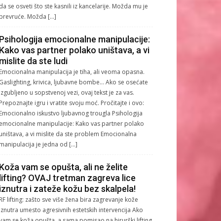
da se osveti što ste kasnili iz kancelarije. Možda mu je
prevruće. Možda […]
Psihologija emocionalne manipulacije:
Kako vas partner polako uništava, a vi
mislite da ste ludi
Emocionalna manipulacija je tiha, ali veoma opasna.
Gaslighting, krivica, ljubavne bombe… Ako se osećate
izgubljeno u sopstvenoj vezi, ovaj tekst je za vas.
Prepoznajte igru i vratite svoju moć. Pročitajte i ovo:
Emocionalno iskustvo ljubavnog trougla Psihologija
emocionalne manipulacije: Kako vas partner polako
uništava, a vi mislite da ste problem Emocionalna
manipulacija je jedna od […]
Koža vam se opušta, ali ne želite
lifting? OVAJ tretman zagreva lice
iznutra i zateže kožu bez skalpela!
RF lifting: zašto sve više žena bira zagrevanje kože
iznutra umesto agresivnih estetskih intervencija Ako
vam se koža opušta, a sama pomisao na hirurški lifting