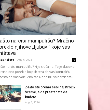
ašto narcisi manipulišu? Mračno
oreklo njihove „ljubavi“ koje vas
ništava
to&Rešeto
-
Aug 6, 2026
0
što narcisi manipulišu? Nije slučajno. To je duboko
rcisoidno poreklo koje ih tera da vas kontrolišu
esto da vas vole. Ako ste ikada bili sa narcisom...
Zašto ste prema sebi najstroži?
Vreme je da prestanete da
budete...
Aug 6, 2026