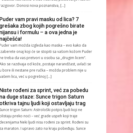
razgovor. Donosi nova poznanstva, […]
Puder vam pravi masku od lica? 7
grešaka zbog kojih pogrešno birate
nijansu i formulu – a ova jedna je
najčešća!
Puder vam možda izgleda kao maska – evo kako da
izaberete onaj koji će se stopiti sa vašom kožom Puder
ne treba da vas pretvori u osobu sa „drugim licem“.
Ako se razdvaja od kože, postaje narandžast, uvlači se
u bore ili nestane pre ručka – možda problem nije u
vašem licu, već u pogrešnoj […]
Niste rođeni za sprint, već za pobedu
na duge staze: Sunce trigon Saturn
otkriva tajnu ljudi koji ostavljaju trag
Sunce trigon Saturn: Astrološki potpis ljudi koji ne
blistaju preko noći – već grade uspeh koji traje
decenijama Neki ljudi nisu rođeni za sprint. Rođeni su
za maraton. I upravo zato na kraju pobeđuju. Sunce