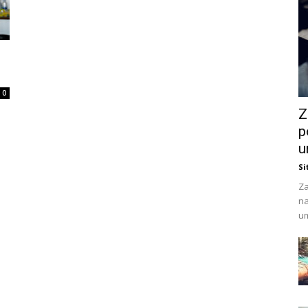
0
Z
p
u
Si
Za
na
um