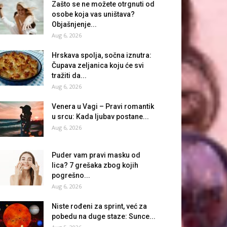
Zašto se ne možete otrgnuti od
osobe koja vas uništava?
Objašnjenje...
Aug 6, 2026
Hrskava spolja, sočna iznutra:
Čupava zeljanica koju će svi
tražiti da...
Aug 6, 2026
Venera u Vagi – Pravi romantik
u srcu: Kada ljubav postane...
Aug 6, 2026
Puder vam pravi masku od
lica? 7 grešaka zbog kojih
pogrešno...
Aug 6, 2026
Niste rođeni za sprint, već za
pobedu na duge staze: Sunce...