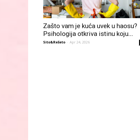
Zašto vam je kuća uvek u haosu?
Psihologija otkriva istinu koju...
Sito&Rešeto
-
Apr 24, 2026