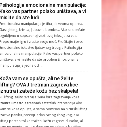
Psihologija emocionalne manipulacije:
Kako vas partner polako uništava, a vi
mislite da ste ludi
Emocionalna manipulacija je tiha, ali veoma opasna.
Gaslighting, krivica, ljubavne bombe… Ako se osećate
izgubljeno u sopstvenoj vezi, ovaj tekst je za vas.
Prepoznajte igru i vratite svoju moć. Pročitajte i ovo:
Emocionalno iskustvo ljubavnog trougla Psihologija
emocionalne manipulacije: Kako vas partner polako
uništava, a vi mislite da ste problem Emocionalna
manipulacija je jedna od […]
Koža vam se opušta, ali ne želite
lifting? OVAJ tretman zagreva lice
iznutra i zateže kožu bez skalpela!
RF lifting: zašto sve više žena bira zagrevanje kože
iznutra umesto agresivnih estetskih intervencija Ako
vam se koža opušta, a sama pomisao na hirurški lifting
izaziva paniku, postoji jedan razlog zbog kog je RF
lifting postao toliko tražen: kožu zagreva duboko, ali
vam ne menja lice – i uglavnom ne zahteva klasičan