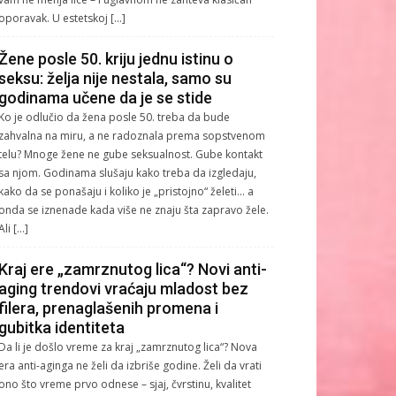
oporavak. U estetskoj […]
Žene posle 50. kriju jednu istinu o
seksu: želja nije nestala, samo su
godinama učene da je se stide
Ko je odlučio da žena posle 50. treba da bude
zahvalna na miru, a ne radoznala prema sopstvenom
telu? Mnoge žene ne gube seksualnost. Gube kontakt
sa njom. Godinama slušaju kako treba da izgledaju,
kako da se ponašaju i koliko je „pristojno“ želeti… a
onda se iznenade kada više ne znaju šta zapravo žele.
Ali […]
Kraj ere „zamrznutog lica“? Novi anti-
aging trendovi vraćaju mladost bez
filera, prenaglašenih promena i
gubitka identiteta
Da li je došlo vreme za kraj „zamrznutog lica“? Nova
era anti-aginga ne želi da izbriše godine. Želi da vrati
ono što vreme prvo odnese – sjaj, čvrstinu, kvalitet