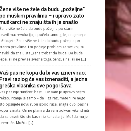
Žene više ne žele da budu „poželjne“
po muškim pravilima – i upravo zato
muškarci ne znaju šta ih je snašlo
Žene više ne žele da budu poželjne po starim
pravilima: revolucija je počela tamo gde je najmanje
očekujete Žene više ne žele da budu poželjne po
starim pravilima. I tu počinje problem za sve koji su
navikli da znaju šta „žena treba“ da bude. Da bude
lepa, ali ne previše svesna toga. Senzualna, ali ne […]
Vaš pas ne kopa da bi vas iznervirao:
Pravi razlog će vas iznenaditi, a jedna
greška vlasnika sve pogoršava
Vaš pas nije “uništio” baštu. On vam je upravo nešto
rekao. Pitanje je samo – da li ga razumete? Pre nego
što opsujete novu rupu ispod ruža, znajte ovo: pas ne
kopa iz inata. On ne planira da vam pokvari vikend niti
da se osveti što ste kasnili iz kancelarije. Možda mu je
prevruće. Možda […]