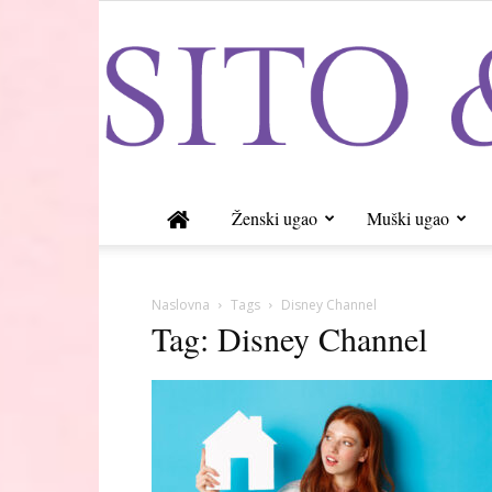
Ženski ugao
Muški ugao
Naslovna
Tags
Disney Channel
Tag: Disney Channel