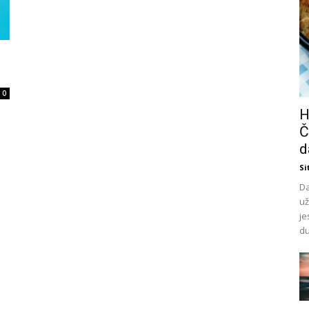
0
H
Č
d
Si
Da
už
je
du