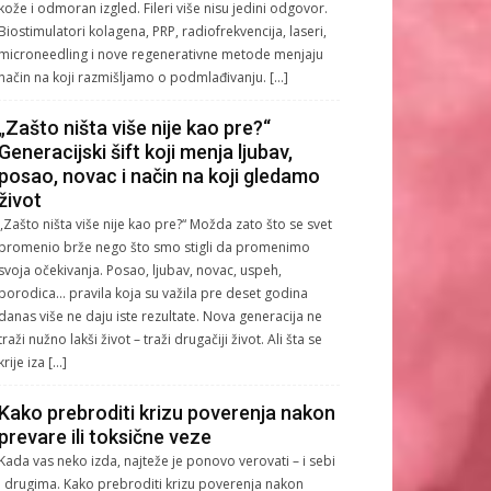
kože i odmoran izgled. Fileri više nisu jedini odgovor.
Biostimulatori kolagena, PRP, radiofrekvencija, laseri,
microneedling i nove regenerativne metode menjaju
način na koji razmišljamo o podmlađivanju. […]
„Zašto ništa više nije kao pre?“
Generacijski šift koji menja ljubav,
posao, novac i način na koji gledamo
život
„Zašto ništa više nije kao pre?“ Možda zato što se svet
promenio brže nego što smo stigli da promenimo
svoja očekivanja. Posao, ljubav, novac, uspeh,
porodica… pravila koja su važila pre deset godina
danas više ne daju iste rezultate. Nova generacija ne
traži nužno lakši život – traži drugačiji život. Ali šta se
krije iza […]
Kako prebroditi krizu poverenja nakon
prevare ili toksične veze
Kada vas neko izda, najteže je ponovo verovati – i sebi
i drugima. Kako prebroditi krizu poverenja nakon