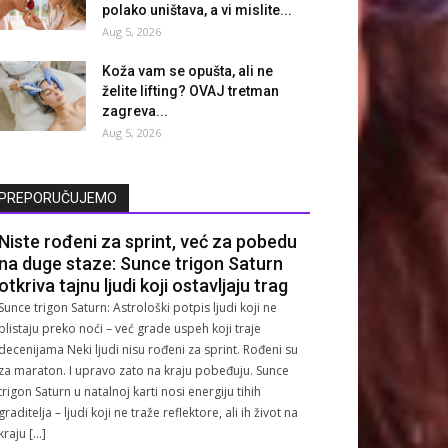
polako uništava, a vi mislite...
Aug 5, 2026
Koža vam se opušta, ali ne
želite lifting? OVAJ tretman
zagreva...
Aug 5, 2026
PREPORUČUJEMO
Niste rođeni za sprint, već za pobedu
na duge staze: Sunce trigon Saturn
otkriva tajnu ljudi koji ostavljaju trag
Sunce trigon Saturn: Astrološki potpis ljudi koji ne
blistaju preko noći – već grade uspeh koji traje
decenijama Neki ljudi nisu rođeni za sprint. Rođeni su
za maraton. I upravo zato na kraju pobeđuju. Sunce
trigon Saturn u natalnoj karti nosi energiju tihih
graditelja – ljudi koji ne traže reflektore, ali ih život na
kraju […]