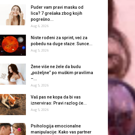
Puder vam pravi masku od
lica? 7 grešaka zbog kojih
pogrešno...
Aug 6, 2026
Niste rođeni za sprint, već za
pobedu na duge staze: Sunce...
Aug 5, 2026
Žene više ne žele da budu
„poželjne“ po muškim pravilima
–...
Aug 5, 2026
Vaš pas ne kopa da bi vas
iznervirao: Pravi razlog će...
Aug 5, 2026
Psihologija emocionalne
manipulacije: Kako vas partner