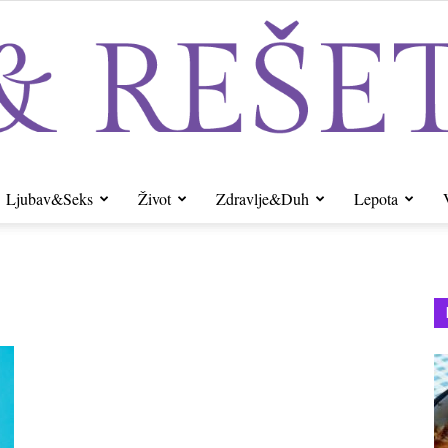
Ljubav&Seks
Život
Zdravlje&Duh
Lepota
Sito&Rešeto