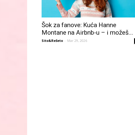
Šok za fanove: Kuća Hanne
Montane na Airbnb-u – i možeš...
Sito&Rešeto
-
Mar 29, 2026