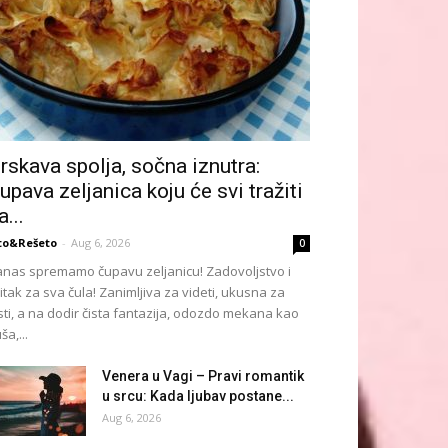
rskava spolja, sočna iznutra:
upava zeljanica koju će svi tražiti
a...
to&Rešeto
-
Aug 6, 2026
0
nas spremamo čupavu zeljanicu! Zadovoljstvo i
itak za sva čula! Zanimljiva za videti, ukusna za
sti, a na dodir čista fantazija, odozdo mekana kao
ša,...
Venera u Vagi – Pravi romantik
u srcu: Kada ljubav postane...
Aug 6, 2026