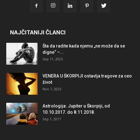
NAJČITANIJI ČLANCI
Šta da radite kada njemu „ne može da se
digne“ –...
Sep 11, 2025
VENERA U ŠKORPIJI ostavlja tragove za ceo
život
Nov 7, 2025
Astrologija: Jupiter u Škorpiji, od
10.10.2017. do 8.11.2018.
Sep 1, 2017