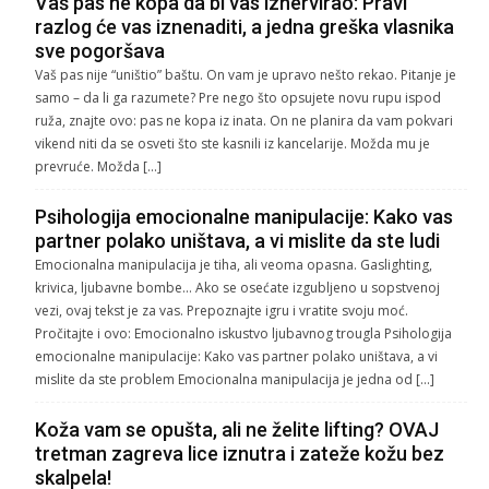
Vaš pas ne kopa da bi vas iznervirao: Pravi
razlog će vas iznenaditi, a jedna greška vlasnika
sve pogoršava
Vaš pas nije “uništio” baštu. On vam je upravo nešto rekao. Pitanje je
samo – da li ga razumete? Pre nego što opsujete novu rupu ispod
ruža, znajte ovo: pas ne kopa iz inata. On ne planira da vam pokvari
vikend niti da se osveti što ste kasnili iz kancelarije. Možda mu je
prevruće. Možda […]
Psihologija emocionalne manipulacije: Kako vas
partner polako uništava, a vi mislite da ste ludi
Emocionalna manipulacija je tiha, ali veoma opasna. Gaslighting,
krivica, ljubavne bombe… Ako se osećate izgubljeno u sopstvenoj
vezi, ovaj tekst je za vas. Prepoznajte igru i vratite svoju moć.
Pročitajte i ovo: Emocionalno iskustvo ljubavnog trougla Psihologija
emocionalne manipulacije: Kako vas partner polako uništava, a vi
mislite da ste problem Emocionalna manipulacija je jedna od […]
Koža vam se opušta, ali ne želite lifting? OVAJ
tretman zagreva lice iznutra i zateže kožu bez
skalpela!