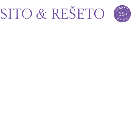
Sito&Rešeto