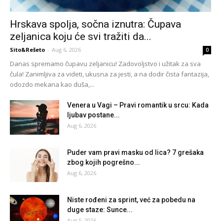
Hrskava spolja, sočna iznutra: Čupava
zeljanica koju će svi tražiti da...
Sito&Rešeto
-
Aug 6, 2026
0
Danas spremamo čupavu zeljanicu! Zadovoljstvo i užitak za sva
čula! Zanimljiva za videti, ukusna za jesti, a na dodir čista fantazija,
odozdo mekana kao duša,...
Venera u Vagi – Pravi romantik u srcu: Kada
ljubav postane...
Aug 6, 2026
Puder vam pravi masku od lica? 7 grešaka
zbog kojih pogrešno...
Aug 6, 2026
Niste rođeni za sprint, već za pobedu na
duge staze: Sunce...
Aug 5, 2026