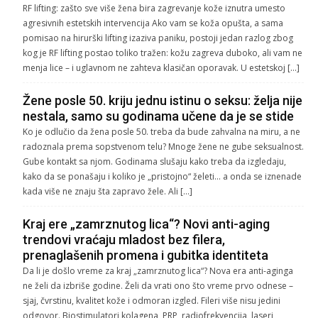
RF lifting: zašto sve više žena bira zagrevanje kože iznutra umesto
agresivnih estetskih intervencija Ako vam se koža opušta, a sama
pomisao na hirurški lifting izaziva paniku, postoji jedan razlog zbog
kog je RF lifting postao toliko tražen: kožu zagreva duboko, ali vam ne
menja lice – i uglavnom ne zahteva klasičan oporavak. U estetskoj […]
Žene posle 50. kriju jednu istinu o seksu: želja nije
nestala, samo su godinama učene da je se stide
Ko je odlučio da žena posle 50. treba da bude zahvalna na miru, a ne
radoznala prema sopstvenom telu? Mnoge žene ne gube seksualnost.
Gube kontakt sa njom. Godinama slušaju kako treba da izgledaju,
kako da se ponašaju i koliko je „pristojno“ želeti… a onda se iznenade
kada više ne znaju šta zapravo žele. Ali […]
Kraj ere „zamrznutog lica“? Novi anti-aging
trendovi vraćaju mladost bez filera,
prenaglašenih promena i gubitka identiteta
Da li je došlo vreme za kraj „zamrznutog lica“? Nova era anti-aginga
ne želi da izbriše godine. Želi da vrati ono što vreme prvo odnese –
sjaj, čvrstinu, kvalitet kože i odmoran izgled. Fileri više nisu jedini
odgovor. Biostimulatori kolagena, PRP, radiofrekvencija, laseri,