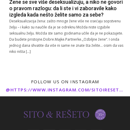
Žene se sve više deseksualizuju, a niko ne govori
o pravom razlogu: da li ste i vi zaboravile kako
izgleda kada nešto želite samo za sebe?
Deseksualizacija žena: zašto mnoge žene više ne osećaju sopstvenu
želju – i kako su naučile da je se odreknu Možda niste izgubile
seksualnu želju. Možda ste samo godinama učile da je ne pokazujete.
Da budete pristojne.Dobre.Majke.Partnerke.„Ozbiljne žene“. I onda
jednog dana shvatite da više ni same ne znate šta želite… osim da vas
niko ništa […]
FOLLOW US ON INSTAGRAM
@HTTPS://WWW.INSTAGRAM.COM/SITOIRESETO/