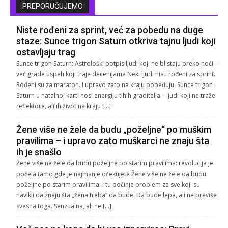
PREPORUČUJEMO
Niste rođeni za sprint, već za pobedu na duge
staze: Sunce trigon Saturn otkriva tajnu ljudi koji
ostavljaju trag
Sunce trigon Saturn: Astrološki potpis ljudi koji ne blistaju preko noći –
već grade uspeh koji traje decenijama Neki ljudi nisu rođeni za sprint.
Rođeni su za maraton. I upravo zato na kraju pobeđuju. Sunce trigon
Saturn u natalnoj karti nosi energiju tihih graditelja – ljudi koji ne traže
reflektore, ali ih život na kraju […]
Žene više ne žele da budu „poželjne“ po muškim
pravilima – i upravo zato muškarci ne znaju šta
ih je snašlo
Žene više ne žele da budu poželjne po starim pravilima: revolucija je
počela tamo gde je najmanje očekujete Žene više ne žele da budu
poželjne po starim pravilima. I tu počinje problem za sve koji su
navikli da znaju šta „žena treba“ da bude. Da bude lepa, ali ne previše
svesna toga. Senzualna, ali ne […]