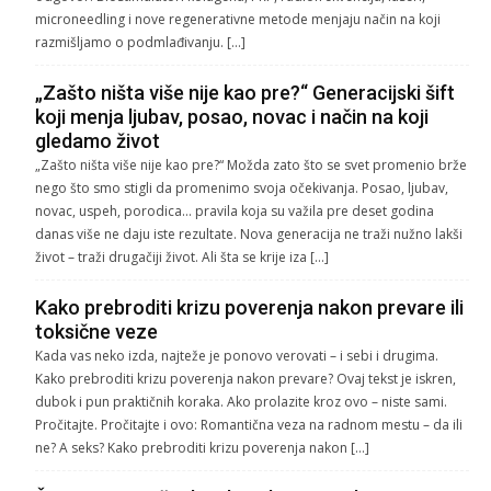
microneedling i nove regenerativne metode menjaju način na koji
razmišljamo o podmlađivanju. […]
„Zašto ništa više nije kao pre?“ Generacijski šift
koji menja ljubav, posao, novac i način na koji
gledamo život
„Zašto ništa više nije kao pre?“ Možda zato što se svet promenio brže
nego što smo stigli da promenimo svoja očekivanja. Posao, ljubav,
novac, uspeh, porodica… pravila koja su važila pre deset godina
danas više ne daju iste rezultate. Nova generacija ne traži nužno lakši
život – traži drugačiji život. Ali šta se krije iza […]
Kako prebroditi krizu poverenja nakon prevare ili
toksične veze
Kada vas neko izda, najteže je ponovo verovati – i sebi i drugima.
Kako prebroditi krizu poverenja nakon prevare? Ovaj tekst je iskren,
dubok i pun praktičnih koraka. Ako prolazite kroz ovo – niste sami.
Pročitajte. Pročitajte i ovo: Romantična veza na radnom mestu – da ili
ne? A seks? Kako prebroditi krizu poverenja nakon […]