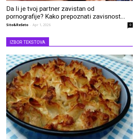
Da li je tvoj partner zavistan od
pornografije? Kako prepoznati zavisnost...
Sito&Rešeto
-
Apr 1, 2026
0
IZBOR TEKSTOVA