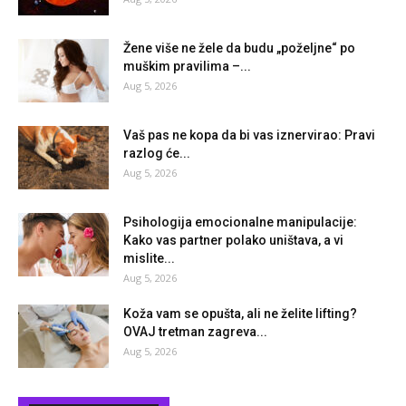
Žene više ne žele da budu „poželjne“ po
muškim pravilima –...
Aug 5, 2026
Vaš pas ne kopa da bi vas iznervirao: Pravi
razlog će...
Aug 5, 2026
Psihologija emocionalne manipulacije:
Kako vas partner polako uništava, a vi
mislite...
Aug 5, 2026
Koža vam se opušta, ali ne želite lifting?
OVAJ tretman zagreva...
Aug 5, 2026