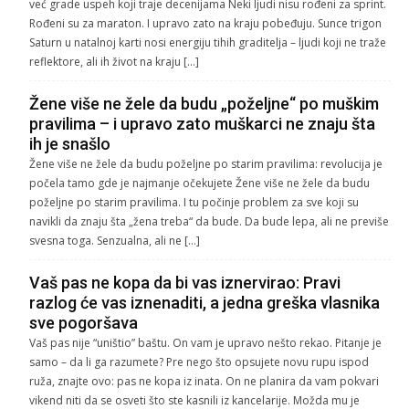
već grade uspeh koji traje decenijama Neki ljudi nisu rođeni za sprint.
Rođeni su za maraton. I upravo zato na kraju pobeđuju. Sunce trigon
Saturn u natalnoj karti nosi energiju tihih graditelja – ljudi koji ne traže
reflektore, ali ih život na kraju […]
Žene više ne žele da budu „poželjne“ po muškim
pravilima – i upravo zato muškarci ne znaju šta
ih je snašlo
Žene više ne žele da budu poželjne po starim pravilima: revolucija je
počela tamo gde je najmanje očekujete Žene više ne žele da budu
poželjne po starim pravilima. I tu počinje problem za sve koji su
navikli da znaju šta „žena treba“ da bude. Da bude lepa, ali ne previše
svesna toga. Senzualna, ali ne […]
Vaš pas ne kopa da bi vas iznervirao: Pravi
razlog će vas iznenaditi, a jedna greška vlasnika
sve pogoršava
Vaš pas nije “uništio” baštu. On vam je upravo nešto rekao. Pitanje je
samo – da li ga razumete? Pre nego što opsujete novu rupu ispod
ruža, znajte ovo: pas ne kopa iz inata. On ne planira da vam pokvari
vikend niti da se osveti što ste kasnili iz kancelarije. Možda mu je