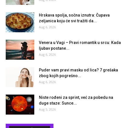
Hrskava spolja, sočna iznutra: Čupava
zeljanica koju će svi tražiti da...
Aug 6, 2026
Venera u Vagi – Pravi romantik u srcu: Kada
ljubav postane...
Aug 6, 2026
Puder vam pravi masku od lica? 7 grešaka
zbog kojih pogrešno...
Aug 6, 2026
Niste rođeni za sprint, već za pobedu na
duge staze: Sunce...
Aug 5, 2026