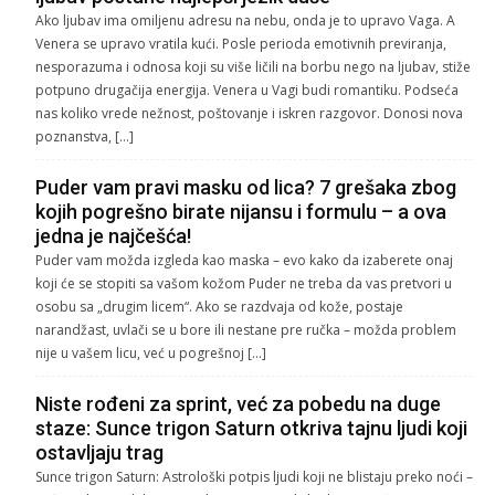
Ako ljubav ima omiljenu adresu na nebu, onda je to upravo Vaga. A
Venera se upravo vratila kući. Posle perioda emotivnih previranja,
nesporazuma i odnosa koji su više ličili na borbu nego na ljubav, stiže
potpuno drugačija energija. Venera u Vagi budi romantiku. Podseća
nas koliko vrede nežnost, poštovanje i iskren razgovor. Donosi nova
poznanstva, […]
Puder vam pravi masku od lica? 7 grešaka zbog
kojih pogrešno birate nijansu i formulu – a ova
jedna je najčešća!
Puder vam možda izgleda kao maska – evo kako da izaberete onaj
koji će se stopiti sa vašom kožom Puder ne treba da vas pretvori u
osobu sa „drugim licem“. Ako se razdvaja od kože, postaje
narandžast, uvlači se u bore ili nestane pre ručka – možda problem
nije u vašem licu, već u pogrešnoj […]
Niste rođeni za sprint, već za pobedu na duge
staze: Sunce trigon Saturn otkriva tajnu ljudi koji
ostavljaju trag
Sunce trigon Saturn: Astrološki potpis ljudi koji ne blistaju preko noći –