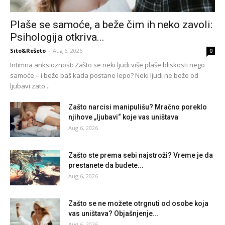
Plaše se samoće, a beže čim ih neko zavoli:
Psihologija otkriva...
Sito&Rešeto
-
Aug 6, 2026
0
Intimna anksioznost: Zašto se neki ljudi više plaše bliskosti nego
samoće – i beže baš kada postane lepo? Neki ljudi ne beže od
ljubavi zato...
Zašto narcisi manipulišu? Mračno poreklo
njihove „ljubavi“ koje vas uništava
Aug 6, 2026
Zašto ste prema sebi najstroži? Vreme je da
prestanete da budete...
Aug 6, 2026
Zašto se ne možete otrgnuti od osobe koja
vas uništava? Objašnjenje...
Aug 6, 2026