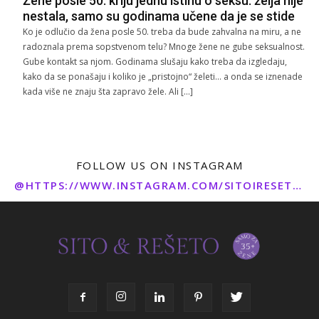
Žene posle 50. kriju jednu istinu o seksu: želja nije
nestala, samo su godinama učene da je se stide
Ko je odlučio da žena posle 50. treba da bude zahvalna na miru, a ne
radoznala prema sopstvenom telu? Mnoge žene ne gube seksualnost.
Gube kontakt sa njom. Godinama slušaju kako treba da izgledaju,
kako da se ponašaju i koliko je „pristojno“ želeti… a onda se iznenade
kada više ne znaju šta zapravo žele. Ali […]
FOLLOW US ON INSTAGRAM
@HTTPS://WWW.INSTAGRAM.COM/SITOIRESETO/