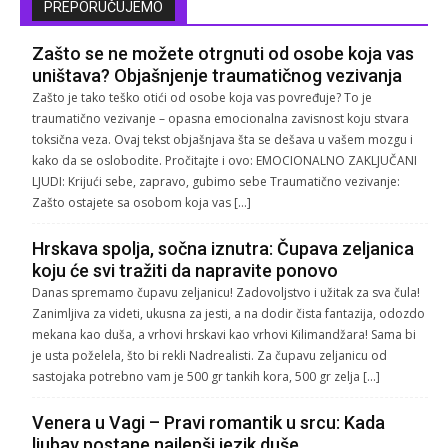
PREPORUČUJEMO
Zašto se ne možete otrgnuti od osobe koja vas
uništava? Objašnjenje traumatičnog vezivanja
Zašto je tako teško otići od osobe koja vas povređuje? To je
traumatično vezivanje – opasna emocionalna zavisnost koju stvara
toksična veza. Ovaj tekst objašnjava šta se dešava u vašem mozgu i
kako da se oslobodite. Pročitajte i ovo: EMOCIONALNO ZAKLJUČANI
LJUDI: Krijući sebe, zapravo, gubimo sebe Traumatično vezivanje:
Zašto ostajete sa osobom koja vas […]
Hrskava spolja, sočna iznutra: Čupava zeljanica
koju će svi tražiti da napravite ponovo
Danas spremamo čupavu zeljanicu! Zadovoljstvo i užitak za sva čula!
Zanimljiva za videti, ukusna za jesti, a na dodir čista fantazija, odozdo
mekana kao duša, a vrhovi hrskavi kao vrhovi Kilimandžara! Sama bi
je usta poželela, što bi rekli Nadrealisti. Za čupavu zeljanicu od
sastojaka potrebno vam je 500 gr tankih kora, 500 gr zelja […]
Venera u Vagi – Pravi romantik u srcu: Kada
ljubav postane najlepši jezik duše