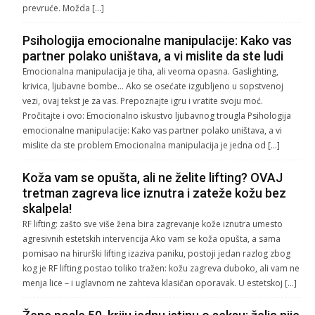
prevruće. Možda […]
Psihologija emocionalne manipulacije: Kako vas
partner polako uništava, a vi mislite da ste ludi
Emocionalna manipulacija je tiha, ali veoma opasna. Gaslighting,
krivica, ljubavne bombe… Ako se osećate izgubljeno u sopstvenoj
vezi, ovaj tekst je za vas. Prepoznajte igru i vratite svoju moć.
Pročitajte i ovo: Emocionalno iskustvo ljubavnog trougla Psihologija
emocionalne manipulacije: Kako vas partner polako uništava, a vi
mislite da ste problem Emocionalna manipulacija je jedna od […]
Koža vam se opušta, ali ne želite lifting? OVAJ
tretman zagreva lice iznutra i zateže kožu bez
skalpela!
RF lifting: zašto sve više žena bira zagrevanje kože iznutra umesto
agresivnih estetskih intervencija Ako vam se koža opušta, a sama
pomisao na hirurški lifting izaziva paniku, postoji jedan razlog zbog
kog je RF lifting postao toliko tražen: kožu zagreva duboko, ali vam ne
menja lice – i uglavnom ne zahteva klasičan oporavak. U estetskoj […]