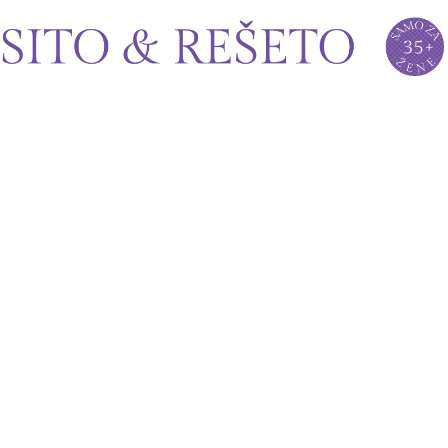
Sito&Rešeto