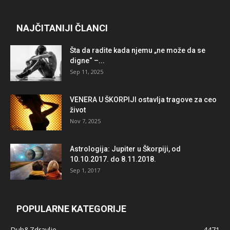
NAJČITANIJI ČLANCI
Šta da radite kada njemu „ne može da se
digne“ –...
Sep 11, 2025
VENERA U ŠKORPIJI ostavlja tragove za ceo
život
Nov 7, 2025
Astrologija: Jupiter u Škorpiji, od
10.10.2017. do 8.11.2018.
Sep 1, 2017
POPULARNE KATEGORIJE
Duh&Zdravlje
4471