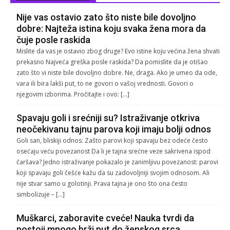
Nije vas ostavio zato što niste bile dovoljno
dobre: Najteža istina koju svaka žena mora da
čuje posle raskida
Mislite da vas je ostavio zbog druge? Evo istine koju većina žena shvati
prekasno Najveća greška posle raskida? Da pomislite da je otišao
zato što vi niste bile dovoljno dobre. Ne, draga. Ako je umeo da ode,
vara ili bira lakši put, to ne govori o vašoj vrednosti. Govori o
njegovim izborima. Pročitajte i ovo: […]
Spavaju goli i srećniji su? Istraživanje otkriva
neočekivanu tajnu parova koji imaju bolji odnos
Goli san, bliskiji odnos: Zašto parovi koji spavaju bez odeće često
osećaju veću povezanost Da li je tajna srećne veze sakrivena ispod
čaršava? Jedno istraživanje pokazalo je zanimljivu povezanost: parovi
koji spavaju goli češće kažu da su zadovoljniji svojim odnosom. Ali
nije stvar samo u golotinji. Prava tajna je ono što ona često
simbolizuje – […]
Muškarci, zaboravite cveće! Nauka tvrdi da
postoji mnogo brži put do ženskog srca