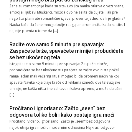
Žene su romantičnije kada su site? Evo šta nauka otkriva o vezi hrane,
emocija i ljubavi Muškarci, možda ovo ne želite da čujete… ali pre
nego što planirate romantične izjave, proverite jedno: da li je gladna?
Nauka kaže da žene mnogo bolje reaguju na romantiku kada su site. I
ne, nije poenta u tome da […]
Radite ovo samo 5 minuta pre spavanja:
Zaspaćete brže, spavaćete mirnije i probudićete
se bez ukočenog tela
Istegnite telo samo 5 minuta pre spavanja: Zaspaćete brže,
probudićete se bez ukočenosti i pitaćete se zašto ovo niste počeli
ranije Jedan mali večernji ritual mogao bi da promeni način na koji
spavate Navika koja traje kraće od reklama između dve televizijske
emisije, ne košta ništa i ne zahteva nikakvu opremu, a može da učini
[…]
Pročitano i ignorisano: Zašto „seen“ bez
odgovora toliko boli i kako postaje igra moći
Pročitano. Viđeno. Ignorisano. Zašto je „seen“ bez odgovora
najokrutnija igra moći u modernim odnosima Najkraći odgovor