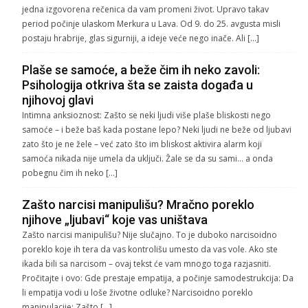
jedna izgovorena rečenica da vam promeni život. Upravo takav
period počinje ulaskom Merkura u Lava. Od 9. do 25. avgusta misli
postaju hrabrije, glas sigurniji, a ideje veće nego inače. Ali […]
Plaše se samoće, a beže čim ih neko zavoli:
Psihologija otkriva šta se zaista događa u
njihovoj glavi
Intimna anksioznost: Zašto se neki ljudi više plaše bliskosti nego
samoće – i beže baš kada postane lepo? Neki ljudi ne beže od ljubavi
zato što je ne žele – već zato što im bliskost aktivira alarm koji
samoća nikada nije umela da uključi. Žale se da su sami… a onda
pobegnu čim ih neko […]
Zašto narcisi manipulišu? Mračno poreklo
njihove „ljubavi“ koje vas uništava
Zašto narcisi manipulišu? Nije slučajno. To je duboko narcisoidno
poreklo koje ih tera da vas kontrolišu umesto da vas vole. Ako ste
ikada bili sa narcisom – ovaj tekst će vam mnogo toga razjasniti.
Pročitajte i ovo: Gde prestaje empatija, a počinje samodestrukcija: Da
li empatija vodi u loše životne odluke? Narcisoidno poreklo
manipulacije: Zašto […]