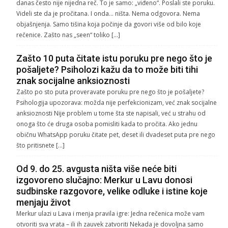
danas često nije nijedna reč. To je samo: „viđeno“. Poslali ste poruku.
Videli ste da je pročitana. I onda… ništa. Nema odgovora. Nema
objašnjenja. Samo tišina koja počinje da govori više od bilo koje
rečenice. Zašto nas „seen“ toliko […]
Zašto 10 puta čitate istu poruku pre nego što je
pošaljete? Psiholozi kažu da to može biti tihi
znak socijalne anksioznosti
Zašto po sto puta proveravate poruku pre nego što je pošaljete?
Psihologija upozorava: možda nije perfekcionizam, već znak socijalne
anksioznosti Nije problem u tome šta ste napisali, već u strahu od
onoga što će druga osoba pomisliti kada to pročita. Ako jednu
običnu WhatsApp poruku čitate pet, deset ili dvadeset puta pre nego
što pritisnete […]
Od 9. do 25. avgusta ništa više neće biti
izgovoreno slučajno: Merkur u Lavu donosi
sudbinske razgovore, velike odluke i istine koje
menjaju život
Merkur ulazi u Lava i menja pravila igre: Jedna rečenica može vam
otvoriti sva vrata – ili ih zauvek zatvoriti Nekada je dovoljna samo