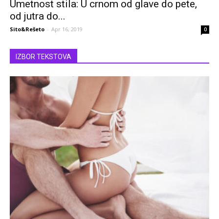
Umetnost stila: U crnom od glave do pete,
od jutra do...
Sito&Rešeto
-
Apr 16, 2019
0
IZBOR TEKSTOVA