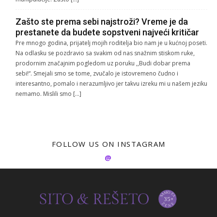
Zašto ste prema sebi najstroži? Vreme je da
prestanete da budete sopstveni najveći kritičar
Pre mnogo godina, prijatelj mojih roditelja bio nam je u kućnoj poseti.
Na odlasku se pozdravio sa svakim od nas snažnim stiskom ruke,
prodornim značajnim pogledom uz poruku ,,Budi dobar prema
sebi!“. Smejali smo se tome, zvučalo je istovremeno čudno i
interesantno, pomalo i nerazumljivo jer takvu izreku mi u našem jeziku
nemamo. Mislili smo […]
FOLLOW US ON INSTAGRAM
@