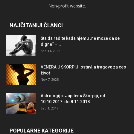
Non-profit website.
NAJČITANIJI ČLANCI
Šta da radite kada njemu „ne može da se
digne“ –...
Sep 11, 2025
VENERA U ŠKORPIJI ostavlja tragove za ceo
život
Nov 7, 2025
Astrologija: Jupiter u Škorpiji, od
10.10.2017. do 8.11.2018.
Sep 1, 2017
POPULARNE KATEGORIJE