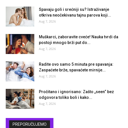
Spavaju goli i srećniji su? Istraživanje
otkriva neočekivanu tajnu parova koji...
Aug 7, 2026
Muškarci, zaboravite cveće! Nauka tvrdi da
postoji mnogo brži put do...
Aug 7, 2026
Radite ovo samo 5 minuta pre spavanja:
Zaspaćete brže, spavaćete mirnije...
Aug 7, 2026
Pročitano i ignorisano: Zašto „seen“ bez
odgovora toliko boli i kako...
Aug 7, 2026
PREPORUČUJEMO