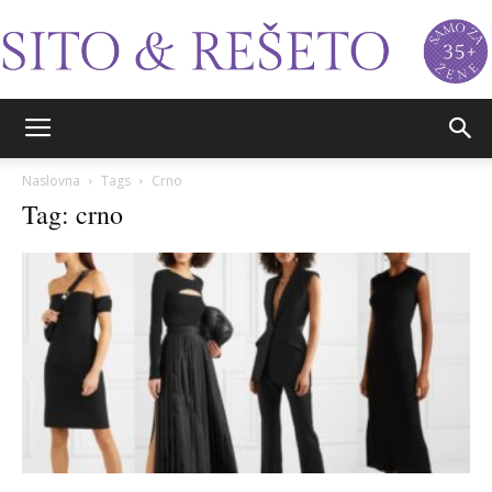
Sito&Rešeto
Naslovna
Tags
Crno
Tag: crno