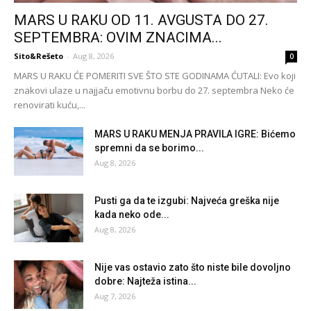
MARS U RAKU OD 11. AVGUSTA DO 27.
SEPTEMBRA: OVIM ZNACIMA...
Sito&Rešeto
-
Aug 8, 2026
0
MARS U RAKU ĆE POMERITI SVE ŠTO STE GODINAMA ĆUTALI: Evo koji
znakovi ulaze u najjaču emotivnu borbu do 27. septembra Neko će
renovirati kuću,...
MARS U RAKU MENJA PRAVILA IGRE: Bićemo
spremni da se borimo...
Aug 8, 2026
Pusti ga da te izgubi: Najveća greška nije
kada neko ode...
Aug 8, 2026
Nije vas ostavio zato što niste bile dovoljno
dobre: Najteža istina...
Aug 7, 2026