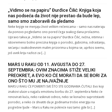
„Vidimo se na papiru“ Đurđice Čilić: Knjiga koja
nas podseća da život nije prestao da bude lep,
samo smo zaboravili da gledamo
Neke knjige ne menjaju život velikim rečenicama – samo nas nateraju
da ponovo pogledamo ono pored čega svakog dana prolazimo.
Upravo takva je „Vidimo se na papiru“ Đurđice Čilić, nežna, intimna i
istovremeno bolno precizna knjiga o porodici, gubicima, odrastanju,
sećanju i svakodnevnim malim prizorima u kojima se, uprkos svemu,
još uvek kriju razlozi za […]
MARS U RAKU OD 11. AVGUSTA DO 27.
SEPTEMBRA: OVIM ZNACIMA STIŽE VELIKI
PREOKRET, A EVO KO ĆE MORATI DA SE BORI ZA
ONO ŠTO MU JE NAJVAŽNIJE
MARS U RAKU ĆE POMERITI SVE ŠTO STE GODINAMA ĆUTALI: Evo koji
znakovi ulaze u najjaču emotivnu borbu do 27. septembra Neko će
renovirati kuću, neko raskinuti odnos, neko se konačno suprotstaviti
porodici, a neko će shvatiti da je godinama trošio energiju na
pogrešne ljude – Mars u Raku ne pokreće nas tamo gde bi […]