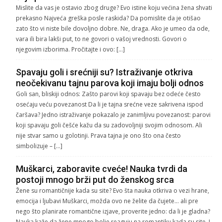
Mislite da vas je ostavio zbog druge? Evo istine koju većina žena shvati
prekasno Najveća greška posle raskida? Da pomislite da je otišao
zato što vi niste bile dovoljno dobre. Ne, draga. Ako je umeo da ode,
vara ili bira lakši put, to ne govori o vašoj vrednosti. Govori o
njegovim izborima. Pročitajte i ovo: […]
Spavaju goli i srećniji su? Istraživanje otkriva
neočekivanu tajnu parova koji imaju bolji odnos
Goli san, bliskiji odnos: Zašto parovi koji spavaju bez odeće često
osećaju veću povezanost Da li je tajna srećne veze sakrivena ispod
čaršava? Jedno istraživanje pokazalo je zanimljivu povezanost: parovi
koji spavaju goli češće kažu da su zadovoljniji svojim odnosom. Ali
nije stvar samo u golotinji. Prava tajna je ono što ona često
simbolizuje – […]
Muškarci, zaboravite cveće! Nauka tvrdi da
postoji mnogo brži put do ženskog srca
Žene su romantičnije kada su site? Evo šta nauka otkriva o vezi hrane,
emocija i ljubavi Muškarci, možda ovo ne želite da čujete… ali pre
nego što planirate romantične izjave, proverite jedno: da li je gladna?
Nauka kaže da žene mnogo bolje reaguju na romantiku kada su site. I