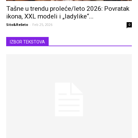
Tašne u trendu proleće/leto 2026: Povratak
ikona, XXL modeli i „ladylike“...
Sito&Rešeto
-
Feb 25, 2026
0
IZBOR TEKSTOVA