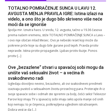
TOTALNO POMRAČENJE SUNCA U LAVU 12.
AVGUSTA MENJA PRAVILA IGRE: Istina izlazi na
videlo, a ono što je dugo bilo skriveno više neće
moći da se ignoriše
Spolja mir. Iznutra haos. U sredu, 12. avgusta, tačno u 19.36 časova
prema našem vremenu, stiže TOTALNO POMRAČENJE SUNCA u Lavu –
i ovo nije običan mlad Mesec. Ovo je nebeski reset koji može da
pokrene priče koje su dugo bile gurane pod tepih. Pravda protiv
nepravde. Istina protiv propagande. Ljubav protiv iluzije. Ponos
protiv […]
Ove „bezazlene“ stvari u spavaćoj sobi mogu da
unište vaš seksualni život – a većina ih
svakodnevno radi
Izgledaju dovoljno nevino, bezazleno, ali ovi svakodnevni predmeti
izazivaju pustoš u seksualnom životu prosečnog para. Proterajte ih iz
svoje spavaće sobe i odmah ste spremni za bolji, češći seks! Televizor
Parovi koji imaju TV u spavaćoj sobi imaju seks upola manje od onih
koji nemaju: to je činjenica, potkrepljena uglednim istraživanjem.
Dobra vest je da […]