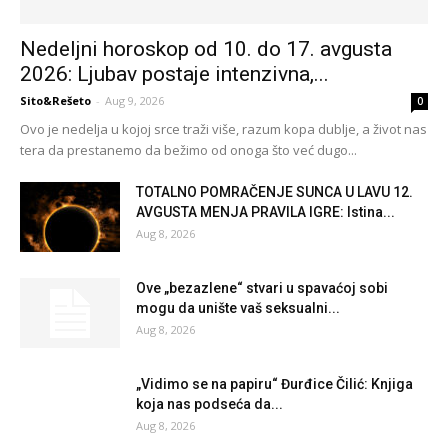
Nedeljni horoskop od 10. do 17. avgusta
2026: Ljubav postaje intenzivna,...
Sito&Rešeto
-
Aug 9, 2026
0
Ovo je nedelja u kojoj srce traži više, razum kopa dublje, a život nas
tera da prestanemo da bežimo od onoga što već dugo...
TOTALNO POMRAČENJE SUNCA U LAVU 12.
AVGUSTA MENJA PRAVILA IGRE: Istina...
Aug 8, 2026
Ove „bezazlene“ stvari u spavaćoj sobi
mogu da unište vaš seksualni...
Aug 8, 2026
„Vidimo se na papiru“ Đurđice Čilić: Knjiga
koja nas podseća da...
Aug 8, 2026