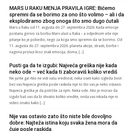
MARS U RAKU MENJA PRAVILA IGRE: Bićemo
spremni da se borimo za ono što volimo – ali i da
eksplodiramo zbog onoga što smo dugo ćutali
Mars u Raku od 11. avgusta do 27. septembra 2026: Kada emocije
postanu gorivo za borbu Mars ulazi u Raka – a odjednom više nije
pitanje ko je pobedio, nego za koga smo spremni da se borimo. Od
11. avgusta do 27. septembra 2026. planeta akcije, strasti, borbe i
nagona prolazi kroz znak emocija, doma, […]
Pusti ga da te izgubi: Najveća greška nije kada
neko ode – već kada ti zaboraviš koliko vrediš
Ne jurite ga! Ako ne vidi vašu vrednost, neka oseti kako izgleda život
bez vas Najveća greška posle raskida nije to što vas je neko ostavio.
Najveća greška je da potrčite za njim. Neka ode. Ako je morao da
izgubi baš vas da bi shvatio koliko vredite, onda vas nikada nije ni
video onako kako […]
Nije vas ostavio zato što niste bile dovoljno
dobre: Najteža istina koju svaka žena mora da
čuje posle raskida