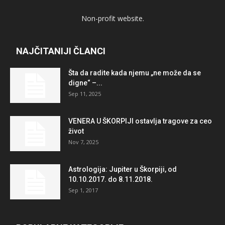
Non-profit website.
NAJČITANIJI ČLANCI
Šta da radite kada njemu „ne može da se
digne“ –...
Sep 11, 2025
VENERA U ŠKORPIJI ostavlja tragove za ceo
život
Nov 7, 2025
Astrologija: Jupiter u Škorpiji, od
10.10.2017. do 8.11.2018.
Sep 1, 2017