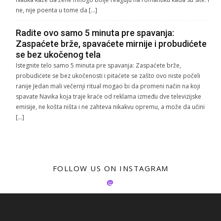
ne, nije poenta u tome da […]
Radite ovo samo 5 minuta pre spavanja:
Zaspaćete brže, spavaćete mirnije i probudićete
se bez ukočenog tela
Istegnite telo samo 5 minuta pre spavanja: Zaspaćete brže,
probudićete se bez ukočenosti i pitaćete se zašto ovo niste počeli
ranije Jedan mali večernji ritual mogao bi da promeni način na koji
spavate Navika koja traje kraće od reklama između dve televizijske
emisije, ne košta ništa i ne zahteva nikakvu opremu, a može da učini
[…]
FOLLOW US ON INSTAGRAM
@