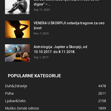
digne“ –...
Sep 11, 2025
VENERA U ŠKORPIJI ostavlja tragove za ceo
život
Nov 7, 2025
Astrologija: Jupiter u Škorpiji, od
10.10.2017. do 8.11.2018.
Sep 1, 2017
POPULARNE KATEGORIJE
Duh&Zdravlje
4478
Psiha
2611
Ljubav&Seks
2158
Muško-ženski odnosi
1899