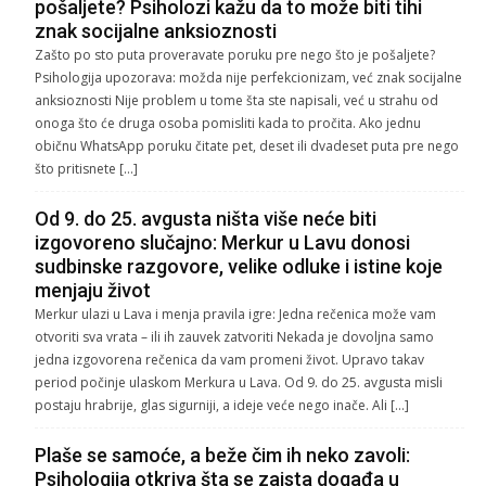
pošaljete? Psiholozi kažu da to može biti tihi
znak socijalne anksioznosti
Zašto po sto puta proveravate poruku pre nego što je pošaljete?
Psihologija upozorava: možda nije perfekcionizam, već znak socijalne
anksioznosti Nije problem u tome šta ste napisali, već u strahu od
onoga što će druga osoba pomisliti kada to pročita. Ako jednu
običnu WhatsApp poruku čitate pet, deset ili dvadeset puta pre nego
što pritisnete […]
Od 9. do 25. avgusta ništa više neće biti
izgovoreno slučajno: Merkur u Lavu donosi
sudbinske razgovore, velike odluke i istine koje
menjaju život
Merkur ulazi u Lava i menja pravila igre: Jedna rečenica može vam
otvoriti sva vrata – ili ih zauvek zatvoriti Nekada je dovoljna samo
jedna izgovorena rečenica da vam promeni život. Upravo takav
period počinje ulaskom Merkura u Lava. Od 9. do 25. avgusta misli
postaju hrabrije, glas sigurniji, a ideje veće nego inače. Ali […]
Plaše se samoće, a beže čim ih neko zavoli:
Psihologija otkriva šta se zaista događa u