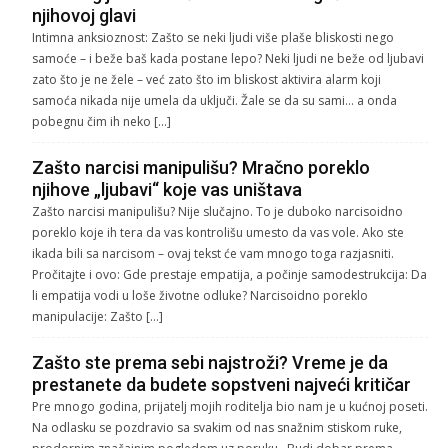
njihovoj glavi
Intimna anksioznost: Zašto se neki ljudi više plaše bliskosti nego
samoće – i beže baš kada postane lepo? Neki ljudi ne beže od ljubavi
zato što je ne žele – već zato što im bliskost aktivira alarm koji
samoća nikada nije umela da uključi. Žale se da su sami… a onda
pobegnu čim ih neko […]
Zašto narcisi manipulišu? Mračno poreklo
njihove „ljubavi“ koje vas uništava
Zašto narcisi manipulišu? Nije slučajno. To je duboko narcisoidno
poreklo koje ih tera da vas kontrolišu umesto da vas vole. Ako ste
ikada bili sa narcisom – ovaj tekst će vam mnogo toga razjasniti.
Pročitajte i ovo: Gde prestaje empatija, a počinje samodestrukcija: Da
li empatija vodi u loše životne odluke? Narcisoidno poreklo
manipulacije: Zašto […]
Zašto ste prema sebi najstroži? Vreme je da
prestanete da budete sopstveni najveći kritičar
Pre mnogo godina, prijatelj mojih roditelja bio nam je u kućnoj poseti.
Na odlasku se pozdravio sa svakim od nas snažnim stiskom ruke,