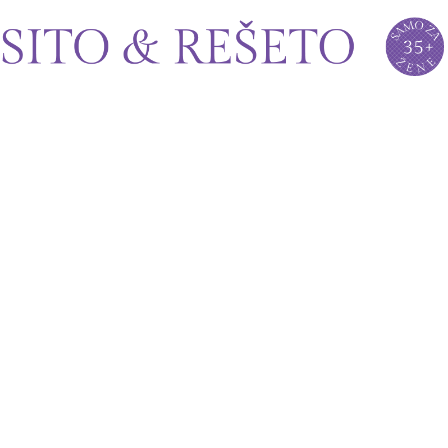
Sito&Rešeto