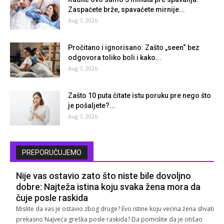
Zaspaćete brže, spavaćete mirnije...
Aug 7, 2026
Pročitano i ignorisano: Zašto „seen“ bez
odgovora toliko boli i kako...
Aug 7, 2026
Zašto 10 puta čitate istu poruku pre nego što
je pošaljete?...
Aug 7, 2026
PREPORUČUJEMO
Nije vas ostavio zato što niste bile dovoljno
dobre: Najteža istina koju svaka žena mora da
čuje posle raskida
Mislite da vas je ostavio zbog druge? Evo istine koju većina žena shvati
prekasno Najveća greška posle raskida? Da pomislite da je otišao