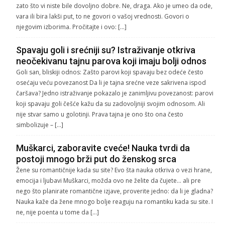
zato što vi niste bile dovoljno dobre. Ne, draga. Ako je umeo da ode,
vara ili bira lakši put, to ne govori o vašoj vrednosti. Govori o
njegovim izborima. Pročitajte i ovo: […]
Spavaju goli i srećniji su? Istraživanje otkriva
neočekivanu tajnu parova koji imaju bolji odnos
Goli san, bliskiji odnos: Zašto parovi koji spavaju bez odeće često
osećaju veću povezanost Da li je tajna srećne veze sakrivena ispod
čaršava? Jedno istraživanje pokazalo je zanimljivu povezanost: parovi
koji spavaju goli češće kažu da su zadovoljniji svojim odnosom. Ali
nije stvar samo u golotinji. Prava tajna je ono što ona često
simbolizuje – […]
Muškarci, zaboravite cveće! Nauka tvrdi da
postoji mnogo brži put do ženskog srca
Žene su romantičnije kada su site? Evo šta nauka otkriva o vezi hrane,
emocija i ljubavi Muškarci, možda ovo ne želite da čujete… ali pre
nego što planirate romantične izjave, proverite jedno: da li je gladna?
Nauka kaže da žene mnogo bolje reaguju na romantiku kada su site. I
ne, nije poenta u tome da […]