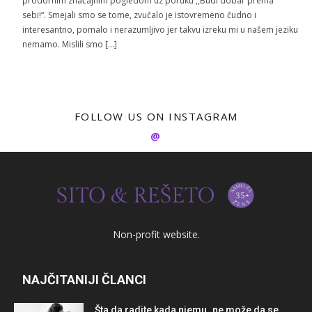
prodornim značajnim pogledom uz poruku ,,Budi dobar prema
sebi!“. Smejali smo se tome, zvučalo je istovremeno čudno i
interesantno, pomalo i nerazumljivo jer takvu izreku mi u našem jeziku
nemamo. Mislili smo […]
FOLLOW US ON INSTAGRAM
@
Non-profit website.
NAJČITANIJI ČLANCI
Šta da radite kada njemu „ne može da se