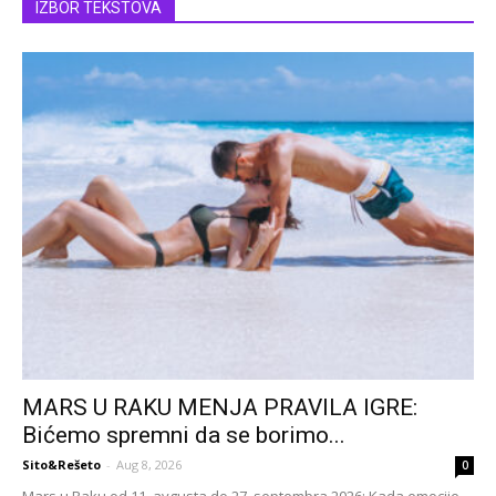
IZBOR TEKSTOVA
MARS U RAKU MENJA PRAVILA IGRE:
Bićemo spremni da se borimo...
Sito&Rešeto
-
Aug 8, 2026
0
Mars u Raku od 11. avgusta do 27. septembra 2026: Kada emocije