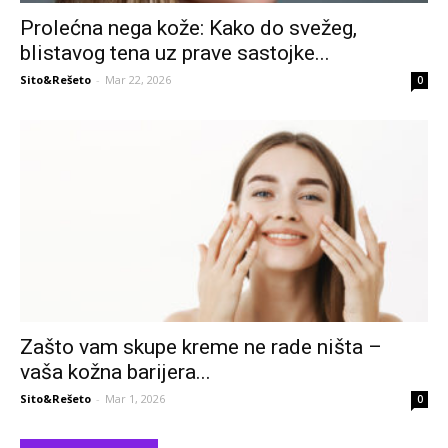
Prolećna nega kože: Kako do svežeg,
blistavog tena uz prave sastojke...
Sito&Rešeto
-
Mar 22, 2026
0
Zašto vam skupe kreme ne rade ništa –
vaša kožna barijera...
Sito&Rešeto
-
Mar 1, 2026
0