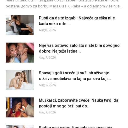
postanu gorivo za borbu Mars ulazi u Raka – a odjednom više nije...
Pusti ga da te izgubi: Najveća greška nije
kada neko ode...
Aug 8, 2026
Nije vas ostavio zato što niste bile dovoljno
dobre: Najteža istina...
Aug 7, 2026
Spavaju goli i srećniji su? Istraživanje
otkriva neočekivanu tajnu parova koji...
Aug 7, 2026
Muškarci, zaboravite cveće! Nauka tvrdi da
postoji mnogo brži put do...
Aug 7, 2026
Radite ovo samo 5 minuta pre spavanja: