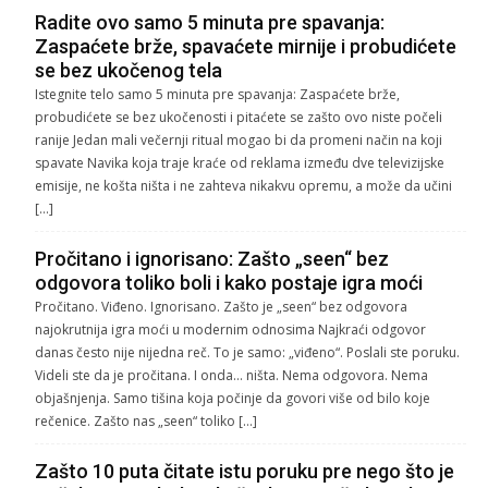
Radite ovo samo 5 minuta pre spavanja:
Zaspaćete brže, spavaćete mirnije i probudićete
se bez ukočenog tela
Istegnite telo samo 5 minuta pre spavanja: Zaspaćete brže,
probudićete se bez ukočenosti i pitaćete se zašto ovo niste počeli
ranije Jedan mali večernji ritual mogao bi da promeni način na koji
spavate Navika koja traje kraće od reklama između dve televizijske
emisije, ne košta ništa i ne zahteva nikakvu opremu, a može da učini
[…]
Pročitano i ignorisano: Zašto „seen“ bez
odgovora toliko boli i kako postaje igra moći
Pročitano. Viđeno. Ignorisano. Zašto je „seen“ bez odgovora
najokrutnija igra moći u modernim odnosima Najkraći odgovor
danas često nije nijedna reč. To je samo: „viđeno“. Poslali ste poruku.
Videli ste da je pročitana. I onda… ništa. Nema odgovora. Nema
objašnjenja. Samo tišina koja počinje da govori više od bilo koje
rečenice. Zašto nas „seen“ toliko […]
Zašto 10 puta čitate istu poruku pre nego što je