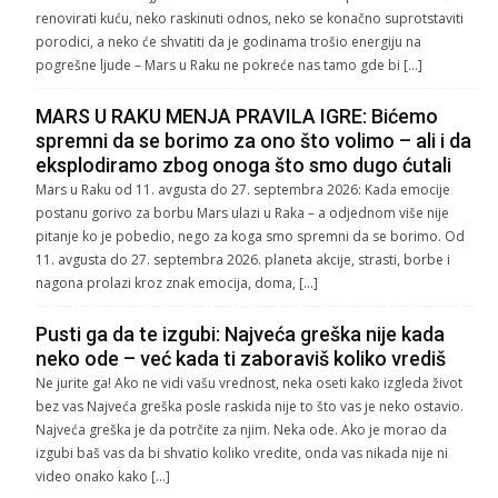
renovirati kuću, neko raskinuti odnos, neko se konačno suprotstaviti
porodici, a neko će shvatiti da je godinama trošio energiju na
pogrešne ljude – Mars u Raku ne pokreće nas tamo gde bi […]
MARS U RAKU MENJA PRAVILA IGRE: Bićemo
spremni da se borimo za ono što volimo – ali i da
eksplodiramo zbog onoga što smo dugo ćutali
Mars u Raku od 11. avgusta do 27. septembra 2026: Kada emocije
postanu gorivo za borbu Mars ulazi u Raka – a odjednom više nije
pitanje ko je pobedio, nego za koga smo spremni da se borimo. Od
11. avgusta do 27. septembra 2026. planeta akcije, strasti, borbe i
nagona prolazi kroz znak emocija, doma, […]
Pusti ga da te izgubi: Najveća greška nije kada
neko ode – već kada ti zaboraviš koliko vrediš
Ne jurite ga! Ako ne vidi vašu vrednost, neka oseti kako izgleda život
bez vas Najveća greška posle raskida nije to što vas je neko ostavio.
Najveća greška je da potrčite za njim. Neka ode. Ako je morao da
izgubi baš vas da bi shvatio koliko vredite, onda vas nikada nije ni
video onako kako […]