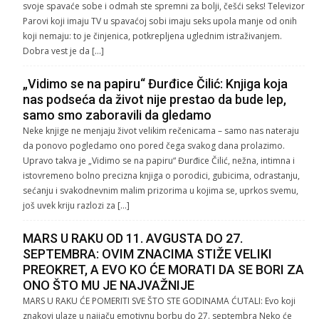
svoje spavaće sobe i odmah ste spremni za bolji, češći seks! Televizor
Parovi koji imaju TV u spavaćoj sobi imaju seks upola manje od onih
koji nemaju: to je činjenica, potkrepljena uglednim istraživanjem.
Dobra vest je da […]
„Vidimo se na papiru“ Đurđice Čilić: Knjiga koja
nas podseća da život nije prestao da bude lep,
samo smo zaboravili da gledamo
Neke knjige ne menjaju život velikim rečenicama – samo nas nateraju
da ponovo pogledamo ono pored čega svakog dana prolazimo.
Upravo takva je „Vidimo se na papiru“ Đurđice Čilić, nežna, intimna i
istovremeno bolno precizna knjiga o porodici, gubicima, odrastanju,
sećanju i svakodnevnim malim prizorima u kojima se, uprkos svemu,
još uvek kriju razlozi za […]
MARS U RAKU OD 11. AVGUSTA DO 27.
SEPTEMBRA: OVIM ZNACIMA STIŽE VELIKI
PREOKRET, A EVO KO ĆE MORATI DA SE BORI ZA
ONO ŠTO MU JE NAJVAŽNIJE
MARS U RAKU ĆE POMERITI SVE ŠTO STE GODINAMA ĆUTALI: Evo koji
znakovi ulaze u najjaču emotivnu borbu do 27. septembra Neko će