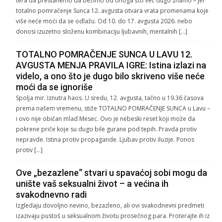
tera da prestanemo da bežimo od onoga što već dugo znamo – jer
totalno pomračenje Sunca 12. avgusta otvara vrata promenama koje
više neće moći da se odlažu. Od 10. do 17. avgusta 2026. nebo
donosi izuzetno složenu kombinaciju ljubavnih, mentalnih […]
TOTALNO POMRAČENJE SUNCA U LAVU 12.
AVGUSTA MENJA PRAVILA IGRE: Istina izlazi na
videlo, a ono što je dugo bilo skriveno više neće
moći da se ignoriše
Spolja mir. Iznutra haos. U sredu, 12. avgusta, tačno u 19.36 časova
prema našem vremenu, stiže TOTALNO POMRAČENJE SUNCA u Lavu –
i ovo nije običan mlad Mesec. Ovo je nebeski reset koji može da
pokrene priče koje su dugo bile gurane pod tepih. Pravda protiv
nepravde. Istina protiv propagande. Ljubav protiv iluzije. Ponos
protiv […]
Ove „bezazlene“ stvari u spavaćoj sobi mogu da
unište vaš seksualni život – a većina ih
svakodnevno radi
Izgledaju dovoljno nevino, bezazleno, ali ovi svakodnevni predmeti
izazivaju pustoš u seksualnom životu prosečnog para. Proterajte ih iz