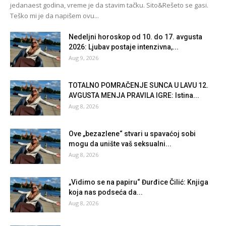
jedanaest godina, vreme je da stavim tačku. Sito&Rešeto se gasi.
Teško mi je da napišem ovu...
Nedeljni horoskop od 10. do 17. avgusta
2026: Ljubav postaje intenzivna,...
Aug 9, 2026
TOTALNO POMRAČENJE SUNCA U LAVU 12.
AVGUSTA MENJA PRAVILA IGRE: Istina...
Aug 8, 2026
Ove „bezazlene“ stvari u spavaćoj sobi
mogu da unište vaš seksualni...
Aug 8, 2026
„Vidimo se na papiru“ Đurđice Čilić: Knjiga
koja nas podseća da...
Aug 8, 2026