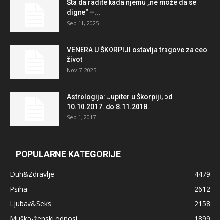
Šta da radite kada njemu „ne može da se
digne“ –...
Sep 11, 2025
VENERA U ŠKORPIJI ostavlja tragove za ceo
život
Nov 7, 2025
Astrologija: Jupiter u Škorpiji, od
10.10.2017. do 8.11.2018.
Sep 1, 2017
POPULARNE KATEGORIJE
Duh&Zdravlje
4479
Psiha
2612
Ljubav&Seks
2158
Muško-ženski odnosi
1899