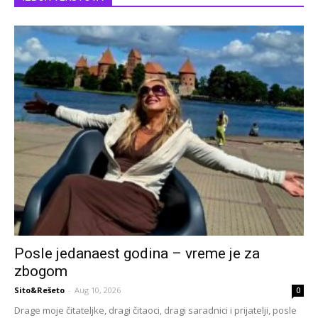
Posle jedanaest godina – vreme je za
zbogom
Sito&Rešeto
-
Aug 10, 2026
0
Drage moje čitateljke, dragi čitaoci, dragi saradnici i prijatelji, posle