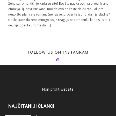
Žene su romantičnije kada su site? Evo šta nauka otkriva o vezi hrane,
emocija i ljubavi Muškarci, možda ovo ne želite da čujete… ali pre
nego što planirate romantične izjave, proverite jedno: da li je gladna?
Nauka kaže da žene mnogo bolje reaguju na romantiku kada su site. I
ne, nije poenta u tome da […]
FOLLOW US ON INSTAGRAM
@
Non-profit website.
NAJČITANIJI ČLANCI