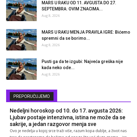
MARS U RAKU OD 11. AVGUSTA DO 27.
SEPTEMBRA: OVIM ZNACIMA...
Aug 8, 2026
MARS U RAKU MENJA PRAVILA IGRE: Bićemo
spremni da se borimo...
Aug 8, 2026
Pusti ga da te izgubi: Najveća greška nije
kada neko ode...
Aug 8, 2026
PREPORUČUJEMO
Nedeljni horoskop od 10. do 17. avgusta 2026:
Ljubav postaje intenzivna, istina ne može da se
sakrije, a jedan razgovor menja sve
Ovo je nedelja u kojoj srce traži više, razum kopa dublje, a život nas