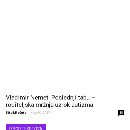
Vladimir Nemet: Poslednji tabu –
roditeljska mržnja uzrok autizma
Sito&Rešeto
-
May 30, 2017
15
IZBOR TEKSTOVA