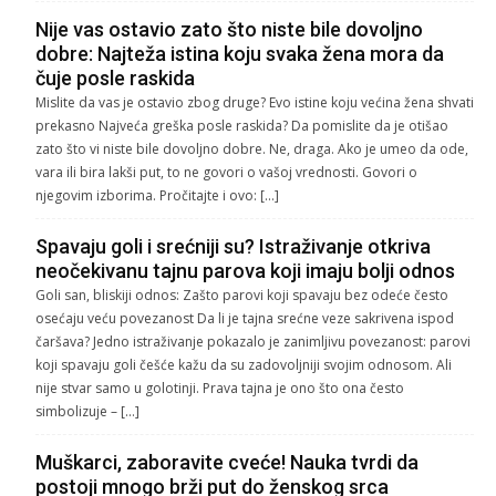
Nije vas ostavio zato što niste bile dovoljno
dobre: Najteža istina koju svaka žena mora da
čuje posle raskida
Mislite da vas je ostavio zbog druge? Evo istine koju većina žena shvati
prekasno Najveća greška posle raskida? Da pomislite da je otišao
zato što vi niste bile dovoljno dobre. Ne, draga. Ako je umeo da ode,
vara ili bira lakši put, to ne govori o vašoj vrednosti. Govori o
njegovim izborima. Pročitajte i ovo: […]
Spavaju goli i srećniji su? Istraživanje otkriva
neočekivanu tajnu parova koji imaju bolji odnos
Goli san, bliskiji odnos: Zašto parovi koji spavaju bez odeće često
osećaju veću povezanost Da li je tajna srećne veze sakrivena ispod
čaršava? Jedno istraživanje pokazalo je zanimljivu povezanost: parovi
koji spavaju goli češće kažu da su zadovoljniji svojim odnosom. Ali
nije stvar samo u golotinji. Prava tajna je ono što ona često
simbolizuje – […]
Muškarci, zaboravite cveće! Nauka tvrdi da
postoji mnogo brži put do ženskog srca