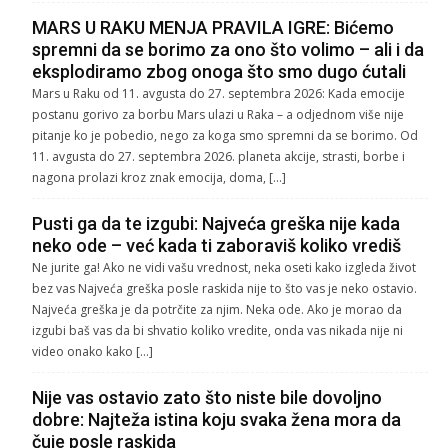
MARS U RAKU MENJA PRAVILA IGRE: Bićemo
spremni da se borimo za ono što volimo – ali i da
eksplodiramo zbog onoga što smo dugo ćutali
Mars u Raku od 11. avgusta do 27. septembra 2026: Kada emocije
postanu gorivo za borbu Mars ulazi u Raka – a odjednom više nije
pitanje ko je pobedio, nego za koga smo spremni da se borimo. Od
11. avgusta do 27. septembra 2026. planeta akcije, strasti, borbe i
nagona prolazi kroz znak emocija, doma, […]
Pusti ga da te izgubi: Najveća greška nije kada
neko ode – već kada ti zaboraviš koliko vrediš
Ne jurite ga! Ako ne vidi vašu vrednost, neka oseti kako izgleda život
bez vas Najveća greška posle raskida nije to što vas je neko ostavio.
Najveća greška je da potrčite za njim. Neka ode. Ako je morao da
izgubi baš vas da bi shvatio koliko vredite, onda vas nikada nije ni
video onako kako […]
Nije vas ostavio zato što niste bile dovoljno
dobre: Najteža istina koju svaka žena mora da
čuje posle raskida