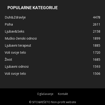
POPULARNE KATEGORIJE
Duh&Zdravlje
4478
Psiha
2611
Ljubav&Seks
2158
Muško-ženski odnosi
1899
Ljubavni terapeut
1885
Voli svoje telo
1720
Život
1685
Ljubavni odnosi
1593
Voli svoje telo
1506
Oglašavanje
Kontakt
© SITO&REŠETO Non-profit website