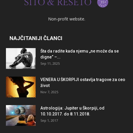
Non-profit website.
NAJČITANIJI ČLANCI
Šta da radite kada njemu „ne može da se
digne“ –...
Sep 11, 2025
VENERA U ŠKORPIJI ostavlja tragove za ceo
život
Nov 7, 2025
Astrologija: Jupiter u Škorpiji, od
10.10.2017. do 8.11.2018.
Sep 1, 2017