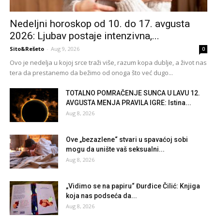
Nedeljni horoskop od 10. do 17. avgusta
2026: Ljubav postaje intenzivna,...
Sito&Rešeto
-
Aug 9, 2026
0
Ovo je nedelja u kojoj srce traži više, razum kopa dublje, a život nas
tera da prestanemo da bežimo od onoga što već dugo...
TOTALNO POMRAČENJE SUNCA U LAVU 12.
AVGUSTA MENJA PRAVILA IGRE: Istina...
Aug 8, 2026
Ove „bezazlene“ stvari u spavaćoj sobi
mogu da unište vaš seksualni...
Aug 8, 2026
„Vidimo se na papiru“ Đurđice Čilić: Knjiga
koja nas podseća da...
Aug 8, 2026