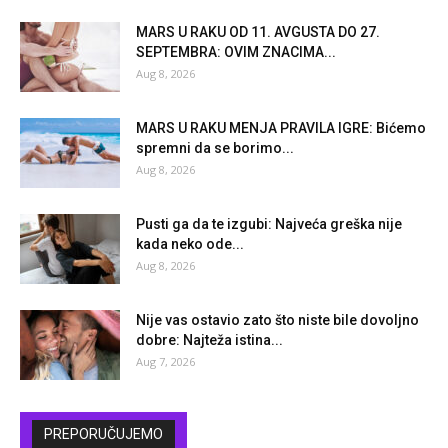
MARS U RAKU OD 11. AVGUSTA DO 27.
SEPTEMBRA: OVIM ZNACIMA...
Aug 8, 2026
MARS U RAKU MENJA PRAVILA IGRE: Bićemo
spremni da se borimo...
Aug 8, 2026
Pusti ga da te izgubi: Najveća greška nije
kada neko ode...
Aug 8, 2026
Nije vas ostavio zato što niste bile dovoljno
dobre: Najteža istina...
Aug 7, 2026
PREPORUČUJEMO