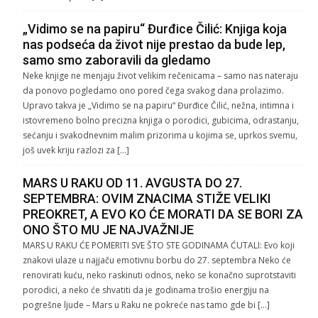
„Vidimo se na papiru“ Đurđice Čilić: Knjiga koja
nas podseća da život nije prestao da bude lep,
samo smo zaboravili da gledamo
Neke knjige ne menjaju život velikim rečenicama – samo nas nateraju
da ponovo pogledamo ono pored čega svakog dana prolazimo.
Upravo takva je „Vidimo se na papiru“ Đurđice Čilić, nežna, intimna i
istovremeno bolno precizna knjiga o porodici, gubicima, odrastanju,
sećanju i svakodnevnim malim prizorima u kojima se, uprkos svemu,
još uvek kriju razlozi za […]
MARS U RAKU OD 11. AVGUSTA DO 27.
SEPTEMBRA: OVIM ZNACIMA STIŽE VELIKI
PREOKRET, A EVO KO ĆE MORATI DA SE BORI ZA
ONO ŠTO MU JE NAJVAŽNIJE
MARS U RAKU ĆE POMERITI SVE ŠTO STE GODINAMA ĆUTALI: Evo koji
znakovi ulaze u najjaču emotivnu borbu do 27. septembra Neko će
renovirati kuću, neko raskinuti odnos, neko se konačno suprotstaviti
porodici, a neko će shvatiti da je godinama trošio energiju na
pogrešne ljude – Mars u Raku ne pokreće nas tamo gde bi […]