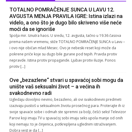
TOTALNO POMRAČENJE SUNCA U LAVU 12.
AVGUSTA MENJA PRAVILA IGRE: Istina izlazi na
videlo, a ono što je dugo bilo skriveno više neće
moći da se ignoriše
Spolja mir. Iznutra haos. U sredu, 12. avgusta, tačno u 19.36 časova
prema našem vremenu, stiže TOTALNO POMRAČENJE SUNCA u Lavu –
i ovo nije običan mlad Mesec. Ovo je nebeski reset koji može da
pokrene priče koje su dugo bile gurane pod tepih. Pravda protiv
nepravde. Istina protiv propagande. Ljubav protiv iluzije. Ponos
protiv […]
Ove „bezazlene“ stvari u spavaćoj sobi mogu da
unište vaš seksualni život – a većina ih
svakodnevno radi
Izgledaju dovoljno nevino, bezazleno, ali ovi svakodnevni predmeti
izazivaju pustoš u seksualnom životu prosečnog para. Proterajte ih iz
svoje spavaće sobe i odmah ste spremni za bolji, češći seks! Televizor
Parovi koji imaju TV u spavaćoj sobi imaju seks upola manje od onih
koji nemaju: to je činjenica, potkrepljena uglednim istraživanjem.
Dobra vest je da […]