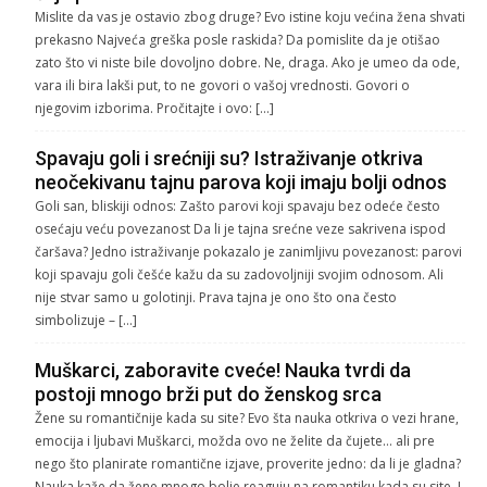
Mislite da vas je ostavio zbog druge? Evo istine koju većina žena shvati
prekasno Najveća greška posle raskida? Da pomislite da je otišao
zato što vi niste bile dovoljno dobre. Ne, draga. Ako je umeo da ode,
vara ili bira lakši put, to ne govori o vašoj vrednosti. Govori o
njegovim izborima. Pročitajte i ovo: […]
Spavaju goli i srećniji su? Istraživanje otkriva
neočekivanu tajnu parova koji imaju bolji odnos
Goli san, bliskiji odnos: Zašto parovi koji spavaju bez odeće često
osećaju veću povezanost Da li je tajna srećne veze sakrivena ispod
čaršava? Jedno istraživanje pokazalo je zanimljivu povezanost: parovi
koji spavaju goli češće kažu da su zadovoljniji svojim odnosom. Ali
nije stvar samo u golotinji. Prava tajna je ono što ona često
simbolizuje – […]
Muškarci, zaboravite cveće! Nauka tvrdi da
postoji mnogo brži put do ženskog srca
Žene su romantičnije kada su site? Evo šta nauka otkriva o vezi hrane,
emocija i ljubavi Muškarci, možda ovo ne želite da čujete… ali pre
nego što planirate romantične izjave, proverite jedno: da li je gladna?
Nauka kaže da žene mnogo bolje reaguju na romantiku kada su site. I