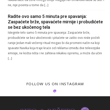
ne, nije poenta u tome da […]
Radite ovo samo 5 minuta pre spavanja:
Zaspaćete brže, spavaćete mirnije i probudićete
se bez ukočenog tela
Istegnite telo samo 5 minuta pre spavanja: Zaspaćete brže,
probudićete se bez ukočenosti i pitaćete se zašto ovo niste počeli
ranije Jedan mali večernji ritual mogao bi da promeni način na koji
spavate Navika koja traje kraće od reklama između dve televizijske
emisije, ne košta ništa i ne zahteva nikakvu opremu, a može da učini
[…]
FOLLOW US ON INSTAGRAM
@