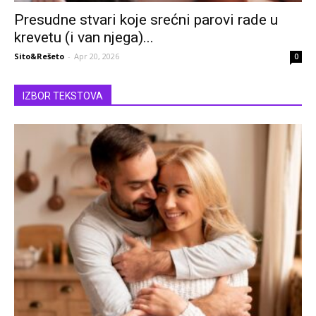
Presudne stvari koje srećni parovi rade u
krevetu (i van njega)...
Sito&Rešeto
-
Apr 20, 2026
0
IZBOR TEKSTOVA