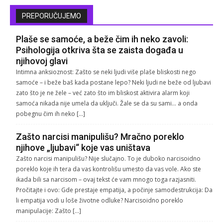
PREPORUČUJEMO
Plaše se samoće, a beže čim ih neko zavoli:
Psihologija otkriva šta se zaista događa u
njihovoj glavi
Intimna anksioznost: Zašto se neki ljudi više plaše bliskosti nego
samoće – i beže baš kada postane lepo? Neki ljudi ne beže od ljubavi
zato što je ne žele – već zato što im bliskost aktivira alarm koji
samoća nikada nije umela da uključi. Žale se da su sami… a onda
pobegnu čim ih neko […]
Zašto narcisi manipulišu? Mračno poreklo
njihove „ljubavi“ koje vas uništava
Zašto narcisi manipulišu? Nije slučajno. To je duboko narcisoidno
poreklo koje ih tera da vas kontrolišu umesto da vas vole. Ako ste
ikada bili sa narcisom – ovaj tekst će vam mnogo toga razjasniti.
Pročitajte i ovo: Gde prestaje empatija, a počinje samodestrukcija: Da
li empatija vodi u loše životne odluke? Narcisoidno poreklo
manipulacije: Zašto […]