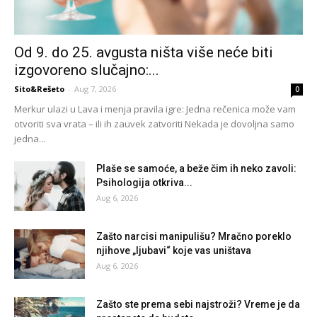
Od 9. do 25. avgusta ništa više neće biti
izgovoreno slučajno:...
Sito&Rešeto
-
Aug 7, 2026
0
Merkur ulazi u Lava i menja pravila igre: Jedna rečenica može vam
otvoriti sva vrata – ili ih zauvek zatvoriti Nekada je dovoljna samo
jedna...
Plaše se samoće, a beže čim ih neko zavoli:
Psihologija otkriva...
Aug 6, 2026
Zašto narcisi manipulišu? Mračno poreklo
njihove „ljubavi“ koje vas uništava
Aug 6, 2026
Zašto ste prema sebi najstroži? Vreme je da