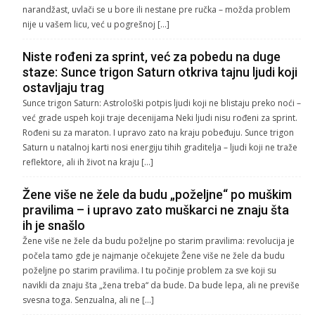
narandžast, uvlači se u bore ili nestane pre ručka – možda problem
nije u vašem licu, već u pogrešnoj […]
Niste rođeni za sprint, već za pobedu na duge
staze: Sunce trigon Saturn otkriva tajnu ljudi koji
ostavljaju trag
Sunce trigon Saturn: Astrološki potpis ljudi koji ne blistaju preko noći –
već grade uspeh koji traje decenijama Neki ljudi nisu rođeni za sprint.
Rođeni su za maraton. I upravo zato na kraju pobeđuju. Sunce trigon
Saturn u natalnoj karti nosi energiju tihih graditelja – ljudi koji ne traže
reflektore, ali ih život na kraju […]
Žene više ne žele da budu „poželjne“ po muškim
pravilima – i upravo zato muškarci ne znaju šta
ih je snašlo
Žene više ne žele da budu poželjne po starim pravilima: revolucija je
počela tamo gde je najmanje očekujete Žene više ne žele da budu
poželjne po starim pravilima. I tu počinje problem za sve koji su
navikli da znaju šta „žena treba“ da bude. Da bude lepa, ali ne previše
svesna toga. Senzualna, ali ne […]