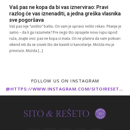
Vaš pas ne kopa da bi vas iznervirao: Pravi
razlog će vas iznenaditi, a jedna greška vlasnika
sve pogoršava
Vaš pas nije “uništio” baštu. On vam je upravo nešto rekao. Pitanje je
samo – da li ga razumete? Pre nego što opsujete novu rupu ispod
ruža, znajte ovo: pas ne kopa iz inata. On ne planira da vam pokvari
vikend niti da se osveti što ste kasnili iz kancelarije. Možda mu je
prevruće. Možda […]
FOLLOW US ON INSTAGRAM
@HTTPS://WWW.INSTAGRAM.COM/SITOIRESETO/