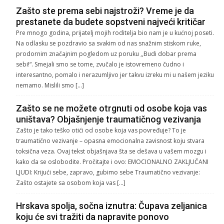
Zašto ste prema sebi najstroži? Vreme je da
prestanete da budete sopstveni najveći kritičar
Pre mnogo godina, prijatelj mojih roditelja bio nam je u kućnoj poseti.
Na odlasku se pozdravio sa svakim od nas snažnim stiskom ruke,
prodornim značajnim pogledom uz poruku ,,Budi dobar prema
sebi!“. Smejali smo se tome, zvučalo je istovremeno čudno i
interesantno, pomalo i nerazumljivo jer takvu izreku mi u našem jeziku
nemamo. Mislili smo […]
Zašto se ne možete otrgnuti od osobe koja vas
uništava? Objašnjenje traumatičnog vezivanja
Zašto je tako teško otići od osobe koja vas povređuje? To je
traumatično vezivanje – opasna emocionalna zavisnost koju stvara
toksična veza. Ovaj tekst objašnjava šta se dešava u vašem mozgu i
kako da se oslobodite. Pročitajte i ovo: EMOCIONALNO ZAKLJUČANI
LJUDI: Krijući sebe, zapravo, gubimo sebe Traumatično vezivanje:
Zašto ostajete sa osobom koja vas […]
Hrskava spolja, sočna iznutra: Čupava zeljanica
koju će svi tražiti da napravite ponovo