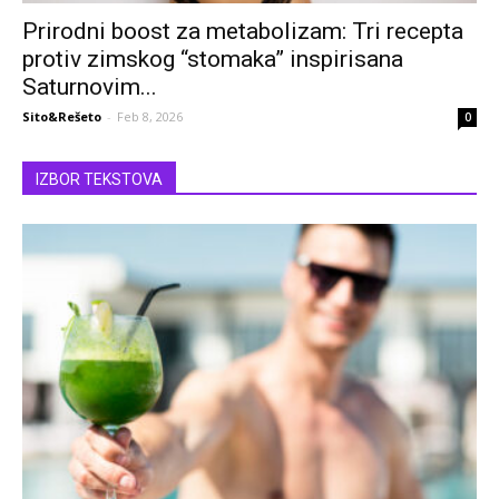
Prirodni boost za metabolizam: Tri recepta
protiv zimskog “stomaka” inspirisana
Saturnovim...
Sito&Rešeto
-
Feb 8, 2026
0
IZBOR TEKSTOVA