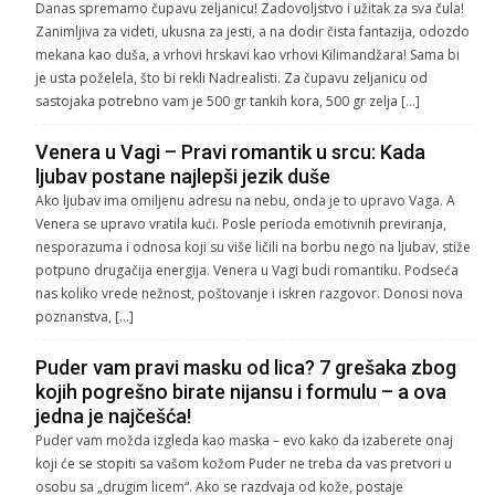
Danas spremamo čupavu zeljanicu! Zadovoljstvo i užitak za sva čula!
Zanimljiva za videti, ukusna za jesti, a na dodir čista fantazija, odozdo
mekana kao duša, a vrhovi hrskavi kao vrhovi Kilimandžara! Sama bi
je usta poželela, što bi rekli Nadrealisti. Za čupavu zeljanicu od
sastojaka potrebno vam je 500 gr tankih kora, 500 gr zelja […]
Venera u Vagi – Pravi romantik u srcu: Kada
ljubav postane najlepši jezik duše
Ako ljubav ima omiljenu adresu na nebu, onda je to upravo Vaga. A
Venera se upravo vratila kući. Posle perioda emotivnih previranja,
nesporazuma i odnosa koji su više ličili na borbu nego na ljubav, stiže
potpuno drugačija energija. Venera u Vagi budi romantiku. Podseća
nas koliko vrede nežnost, poštovanje i iskren razgovor. Donosi nova
poznanstva, […]
Puder vam pravi masku od lica? 7 grešaka zbog
kojih pogrešno birate nijansu i formulu – a ova
jedna je najčešća!
Puder vam možda izgleda kao maska – evo kako da izaberete onaj
koji će se stopiti sa vašom kožom Puder ne treba da vas pretvori u
osobu sa „drugim licem“. Ako se razdvaja od kože, postaje