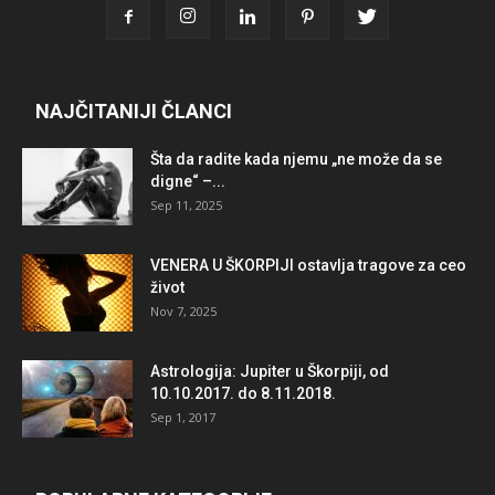
NAJČITANIJI ČLANCI
Šta da radite kada njemu „ne može da se
digne“ –...
Sep 11, 2025
VENERA U ŠKORPIJI ostavlja tragove za ceo
život
Nov 7, 2025
Astrologija: Jupiter u Škorpiji, od
10.10.2017. do 8.11.2018.
Sep 1, 2017