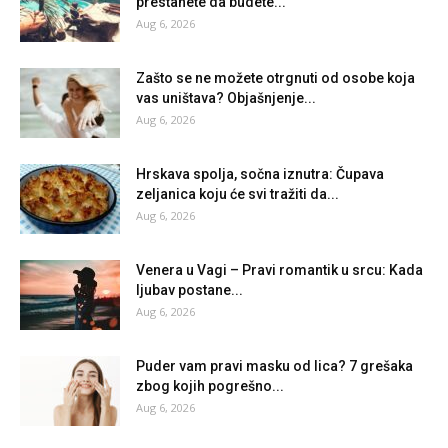
prestanete da budete...
Aug 6, 2026
Zašto se ne možete otrgnuti od osobe koja
vas uništava? Objašnjenje...
Aug 6, 2026
Hrskava spolja, sočna iznutra: Čupava
zeljanica koju će svi tražiti da...
Aug 6, 2026
Venera u Vagi – Pravi romantik u srcu: Kada
ljubav postane...
Aug 6, 2026
Puder vam pravi masku od lica? 7 grešaka
zbog kojih pogrešno...
Aug 6, 2026