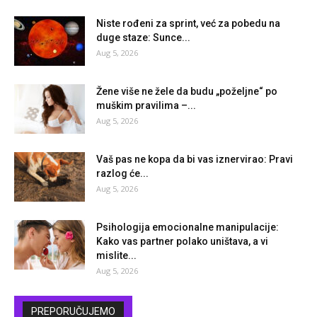
Niste rođeni za sprint, već za pobedu na
duge staze: Sunce...
Aug 5, 2026
Žene više ne žele da budu „poželjne“ po
muškim pravilima –...
Aug 5, 2026
Vaš pas ne kopa da bi vas iznervirao: Pravi
razlog će...
Aug 5, 2026
Psihologija emocionalne manipulacije:
Kako vas partner polako uništava, a vi
mislite...
Aug 5, 2026
PREPORUČUJEMO