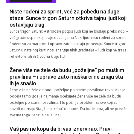
Niste rođeni za sprint, već za pobedu na duge
staze: Sunce trigon Saturn otkriva tajnu ljudi koji
ostavljaju trag
Sunce trigon Saturn: Astrološki potpis ljudi koji ne blistaju preko noći –
već grade uspeh koji traje decenijama Neki ljudi nisu rođeni za sprint.
Rođeni su za maraton. I upravo zato na kraju pobeđuju. Sunce trigon
Saturn u natalnoj karti nosi energiju tihih graditelja – ljudi koji ne traže
reflektore, ali ih život na kraju […]
Žene više ne žele da budu „poželjne“ po muškim
pravilima – i upravo zato muškarci ne znaju šta
ih je snašlo
Žene više ne žele da budu poželjne po starim pravilima: revolucija je
počela tamo gde je najmanje očekujete Žene više ne žele da budu
poželjne po starim pravilima. I tu počinje problem za sve koji su
navikli da znaju šta „žena treba“ da bude. Da bude lepa, ali ne previše
svesna toga. Senzualna, ali ne […]
Vaš pas ne kopa da bi vas iznervirao: Pravi