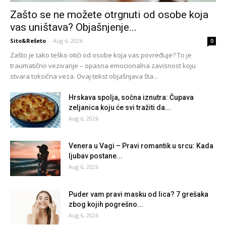
Zašto se ne možete otrgnuti od osobe koja
vas uništava? Objašnjenje...
Sito&Rešeto
-
Aug 6, 2026
0
Zašto je tako teško otići od osobe koja vas povređuje? To je
traumatično vezivanje – opasna emocionalna zavisnost koju
stvara toksična veza. Ovaj tekst objašnjava šta...
Hrskava spolja, sočna iznutra: Čupava
zeljanica koju će svi tražiti da...
Aug 6, 2026
Venera u Vagi – Pravi romantik u srcu: Kada
ljubav postane...
Aug 6, 2026
Puder vam pravi masku od lica? 7 grešaka
zbog kojih pogrešno...
Aug 6, 2026