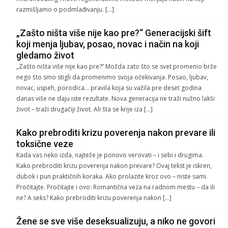
razmišljamo o podmlađivanju. […]
„Zašto ništa više nije kao pre?“ Generacijski šift
koji menja ljubav, posao, novac i način na koji
gledamo život
„Zašto ništa više nije kao pre?“ Možda zato što se svet promenio brže
nego što smo stigli da promenimo svoja očekivanja. Posao, ljubav,
novac, uspeh, porodica… pravila koja su važila pre deset godina
danas više ne daju iste rezultate. Nova generacija ne traži nužno lakši
život – traži drugačiji život. Ali šta se krije iza […]
Kako prebroditi krizu poverenja nakon prevare ili
toksične veze
Kada vas neko izda, najteže je ponovo verovati – i sebi i drugima.
Kako prebroditi krizu poverenja nakon prevare? Ovaj tekst je iskren,
dubok i pun praktičnih koraka. Ako prolazite kroz ovo – niste sami.
Pročitajte. Pročitajte i ovo: Romantična veza na radnom mestu – da ili
ne? A seks? Kako prebroditi krizu poverenja nakon […]
Žene se sve više deseksualizuju, a niko ne govori