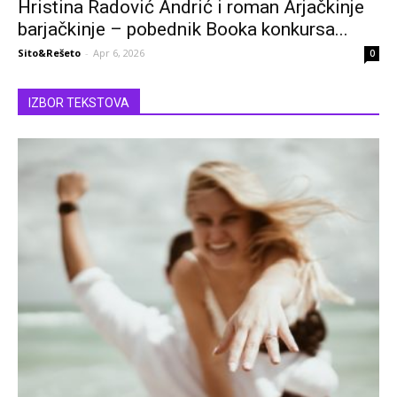
Hristina Radović Andrić i roman Arjačkinje
barjačkinje – pobednik Booka konkursa...
Sito&Rešeto
-
Apr 6, 2026
0
IZBOR TEKSTOVA