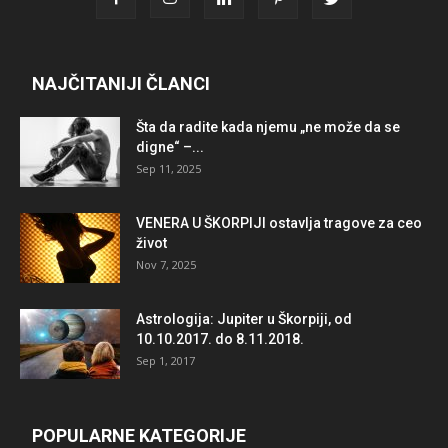
NAJČITANIJI ČLANCI
Šta da radite kada njemu „ne može da se
digne“ –...
Sep 11, 2025
VENERA U ŠKORPIJI ostavlja tragove za ceo
život
Nov 7, 2025
Astrologija: Jupiter u Škorpiji, od
10.10.2017. do 8.11.2018.
Sep 1, 2017
POPULARNE KATEGORIJE