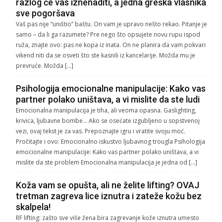
razlog će vas iznenaditi, a jedna greška vlasnika
sve pogoršava
Vaš pas nije “uništio” baštu. On vam je upravo nešto rekao. Pitanje je
samo – da li ga razumete? Pre nego što opsujete novu rupu ispod
ruža, znajte ovo: pas ne kopa iz inata. On ne planira da vam pokvari
vikend niti da se osveti što ste kasnili iz kancelarije. Možda mu je
prevruće. Možda […]
Psihologija emocionalne manipulacije: Kako vas
partner polako uništava, a vi mislite da ste ludi
Emocionalna manipulacija je tiha, ali veoma opasna. Gaslighting,
krivica, ljubavne bombe… Ako se osećate izgubljeno u sopstvenoj
vezi, ovaj tekst je za vas. Prepoznajte igru i vratite svoju moć.
Pročitajte i ovo: Emocionalno iskustvo ljubavnog trougla Psihologija
emocionalne manipulacije: Kako vas partner polako uništava, a vi
mislite da ste problem Emocionalna manipulacija je jedna od […]
Koža vam se opušta, ali ne želite lifting? OVAJ
tretman zagreva lice iznutra i zateže kožu bez
skalpela!
RF lifting: zašto sve više žena bira zagrevanje kože iznutra umesto