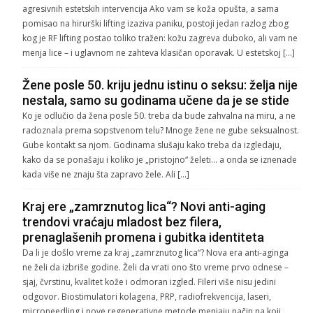
agresivnih estetskih intervencija Ako vam se koža opušta, a sama
pomisao na hirurški lifting izaziva paniku, postoji jedan razlog zbog
kog je RF lifting postao toliko tražen: kožu zagreva duboko, ali vam ne
menja lice – i uglavnom ne zahteva klasičan oporavak. U estetskoj […]
Žene posle 50. kriju jednu istinu o seksu: želja nije
nestala, samo su godinama učene da je se stide
Ko je odlučio da žena posle 50. treba da bude zahvalna na miru, a ne
radoznala prema sopstvenom telu? Mnoge žene ne gube seksualnost.
Gube kontakt sa njom. Godinama slušaju kako treba da izgledaju,
kako da se ponašaju i koliko je „pristojno“ želeti… a onda se iznenade
kada više ne znaju šta zapravo žele. Ali […]
Kraj ere „zamrznutog lica“? Novi anti-aging
trendovi vraćaju mladost bez filera,
prenaglašenih promena i gubitka identiteta
Da li je došlo vreme za kraj „zamrznutog lica“? Nova era anti-aginga
ne želi da izbriše godine. Želi da vrati ono što vreme prvo odnese –
sjaj, čvrstinu, kvalitet kože i odmoran izgled. Fileri više nisu jedini
odgovor. Biostimulatori kolagena, PRP, radiofrekvencija, laseri,
microneedling i nove regenerativne metode menjaju način na koji