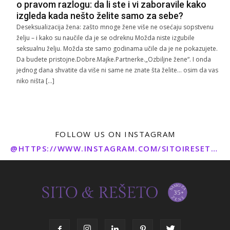
o pravom razlogu: da li ste i vi zaboravile kako
izgleda kada nešto želite samo za sebe?
Deseksualizacija žena: zašto mnoge žene više ne osećaju sopstvenu
želju – i kako su naučile da je se odreknu Možda niste izgubile
seksualnu želju. Možda ste samo godinama učile da je ne pokazujete.
Da budete pristojne.Dobre.Majke.Partnerke.„Ozbiljne žene“. I onda
jednog dana shvatite da više ni same ne znate šta želite… osim da vas
niko ništa […]
FOLLOW US ON INSTAGRAM
@HTTPS://WWW.INSTAGRAM.COM/SITOIRESETO/