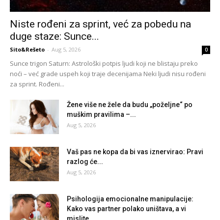
Niste rođeni za sprint, već za pobedu na
duge staze: Sunce...
Sito&Rešeto
-
Aug 5, 2026
0
Sunce trigon Saturn: Astrološki potpis ljudi koji ne blistaju preko
noći – već grade uspeh koji traje decenijama Neki ljudi nisu rođeni
za sprint. Rođeni...
Žene više ne žele da budu „poželjne“ po
muškim pravilima –...
Aug 5, 2026
Vaš pas ne kopa da bi vas iznervirao: Pravi
razlog će...
Aug 5, 2026
Psihologija emocionalne manipulacije:
Kako vas partner polako uništava, a vi
mislite...