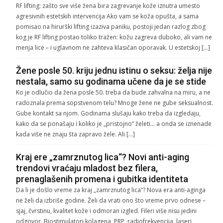
RF lifting: zašto sve više žena bira zagrevanje kože iznutra umesto
agresivnih estetskih intervencija Ako vam se koža opušta, a sama
pomisao na hirurški lifting izaziva paniku, postoji jedan razlog zbog
kog je RF lifting postao toliko tražen: kožu zagreva duboko, ali vam ne
menja lice – i uglavnom ne zahteva klasičan oporavak. U estetskoj […]
Žene posle 50. kriju jednu istinu o seksu: želja nije
nestala, samo su godinama učene da je se stide
Ko je odlučio da žena posle 50. treba da bude zahvalna na miru, a ne
radoznala prema sopstvenom telu? Mnoge žene ne gube seksualnost.
Gube kontakt sa njom. Godinama slušaju kako treba da izgledaju,
kako da se ponašaju i koliko je „pristojno“ želeti… a onda se iznenade
kada više ne znaju šta zapravo žele. Ali […]
Kraj ere „zamrznutog lica“? Novi anti-aging
trendovi vraćaju mladost bez filera,
prenaglašenih promena i gubitka identiteta
Da li je došlo vreme za kraj „zamrznutog lica“? Nova era anti-aginga
ne želi da izbriše godine. Želi da vrati ono što vreme prvo odnese –
sjaj, čvrstinu, kvalitet kože i odmoran izgled. Fileri više nisu jedini
odgovor. Biostimulatori kolagena, PRP, radiofrekvencija, laseri,