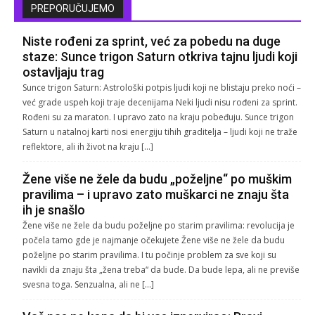
PREPORUČUJEMO
Niste rođeni za sprint, već za pobedu na duge
staze: Sunce trigon Saturn otkriva tajnu ljudi koji
ostavljaju trag
Sunce trigon Saturn: Astrološki potpis ljudi koji ne blistaju preko noći –
već grade uspeh koji traje decenijama Neki ljudi nisu rođeni za sprint.
Rođeni su za maraton. I upravo zato na kraju pobeđuju. Sunce trigon
Saturn u natalnoj karti nosi energiju tihih graditelja – ljudi koji ne traže
reflektore, ali ih život na kraju […]
Žene više ne žele da budu „poželjne“ po muškim
pravilima – i upravo zato muškarci ne znaju šta
ih je snašlo
Žene više ne žele da budu poželjne po starim pravilima: revolucija je
počela tamo gde je najmanje očekujete Žene više ne žele da budu
poželjne po starim pravilima. I tu počinje problem za sve koji su
navikli da znaju šta „žena treba“ da bude. Da bude lepa, ali ne previše
svesna toga. Senzualna, ali ne […]