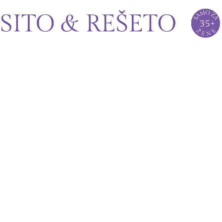
Sito&Rešeto