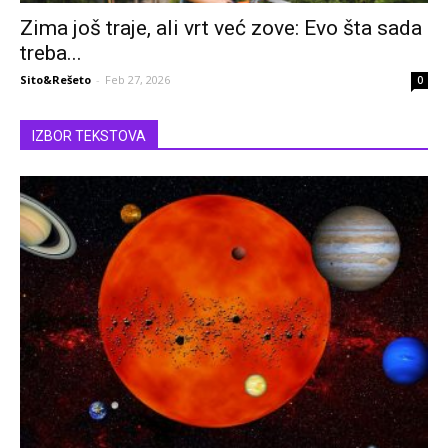
Zima još traje, ali vrt već zove: Evo šta sada
treba...
Sito&Rešeto
-
Feb 27, 2026
0
IZBOR TEKSTOVA