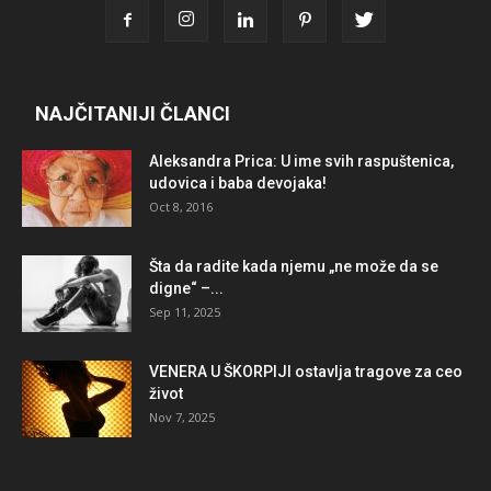
NAJČITANIJI ČLANCI
Aleksandra Prica: U ime svih raspuštenica,
udovica i baba devojaka!
Oct 8, 2016
Šta da radite kada njemu „ne može da se
digne“ –...
Sep 11, 2025
VENERA U ŠKORPIJI ostavlja tragove za ceo
život
Nov 7, 2025