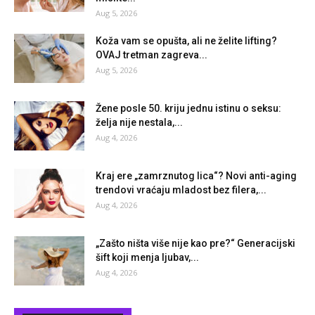
Aug 5, 2026
Koža vam se opušta, ali ne želite lifting?
OVAJ tretman zagreva...
Aug 5, 2026
Žene posle 50. kriju jednu istinu o seksu:
želja nije nestala,...
Aug 4, 2026
Kraj ere „zamrznutog lica“? Novi anti-aging
trendovi vraćaju mladost bez filera,...
Aug 4, 2026
„Zašto ništa više nije kao pre?“ Generacijski
šift koji menja ljubav,...
Aug 4, 2026