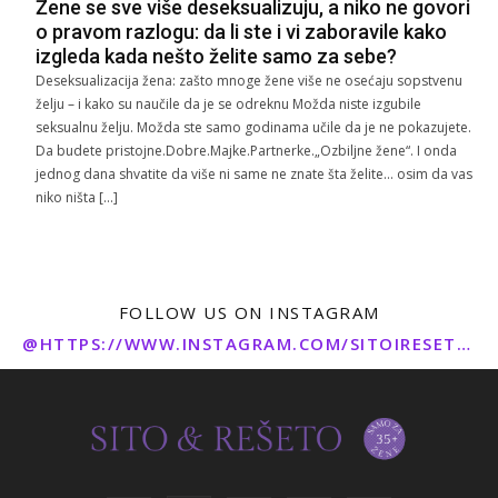
Žene se sve više deseksualizuju, a niko ne govori
o pravom razlogu: da li ste i vi zaboravile kako
izgleda kada nešto želite samo za sebe?
Deseksualizacija žena: zašto mnoge žene više ne osećaju sopstvenu
želju – i kako su naučile da je se odreknu Možda niste izgubile
seksualnu želju. Možda ste samo godinama učile da je ne pokazujete.
Da budete pristojne.Dobre.Majke.Partnerke.„Ozbiljne žene“. I onda
jednog dana shvatite da više ni same ne znate šta želite… osim da vas
niko ništa […]
FOLLOW US ON INSTAGRAM
@HTTPS://WWW.INSTAGRAM.COM/SITOIRESETO/