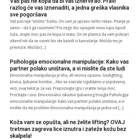
Vaš pas ne kopa da bi vas iznervirao: Pravi
razlog će vas iznenaditi, a jedna greška vlasnika
sve pogoršava
Vaš pas nije “uništio” baštu. On vam je upravo nešto rekao. Pitanje je
samo – da li ga razumete? Pre nego što opsujete novu rupu ispod
ruža, znajte ovo: pas ne kopa iz inata. On ne planira da vam pokvari
vikend niti da se osveti što ste kasnili iz kancelarije. Možda mu je
prevruće. Možda […]
Psihologija emocionalne manipulacije: Kako vas
partner polako uništava, a vi mislite da ste ludi
Emocionalna manipulacija je tiha, ali veoma opasna. Gaslighting,
krivica, ljubavne bombe… Ako se osećate izgubljeno u sopstvenoj
vezi, ovaj tekst je za vas. Prepoznajte igru i vratite svoju moć.
Pročitajte i ovo: Emocionalno iskustvo ljubavnog trougla Psihologija
emocionalne manipulacije: Kako vas partner polako uništava, a vi
mislite da ste problem Emocionalna manipulacija je jedna od […]
Koža vam se opušta, ali ne želite lifting? OVAJ
tretman zagreva lice iznutra i zateže kožu bez
skalpela!