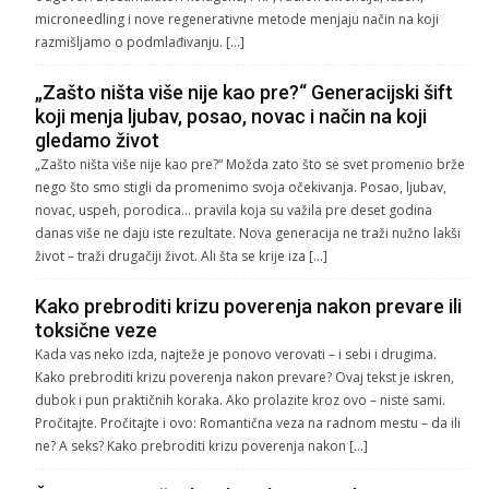
microneedling i nove regenerativne metode menjaju način na koji
razmišljamo o podmlađivanju. […]
„Zašto ništa više nije kao pre?“ Generacijski šift
koji menja ljubav, posao, novac i način na koji
gledamo život
„Zašto ništa više nije kao pre?“ Možda zato što se svet promenio brže
nego što smo stigli da promenimo svoja očekivanja. Posao, ljubav,
novac, uspeh, porodica… pravila koja su važila pre deset godina
danas više ne daju iste rezultate. Nova generacija ne traži nužno lakši
život – traži drugačiji život. Ali šta se krije iza […]
Kako prebroditi krizu poverenja nakon prevare ili
toksične veze
Kada vas neko izda, najteže je ponovo verovati – i sebi i drugima.
Kako prebroditi krizu poverenja nakon prevare? Ovaj tekst je iskren,
dubok i pun praktičnih koraka. Ako prolazite kroz ovo – niste sami.
Pročitajte. Pročitajte i ovo: Romantična veza na radnom mestu – da ili
ne? A seks? Kako prebroditi krizu poverenja nakon […]