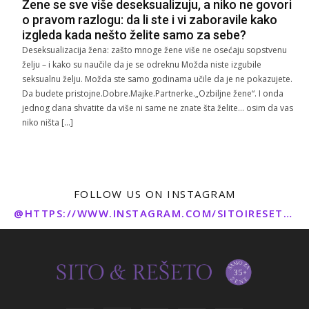
Žene se sve više deseksualizuju, a niko ne govori
o pravom razlogu: da li ste i vi zaboravile kako
izgleda kada nešto želite samo za sebe?
Deseksualizacija žena: zašto mnoge žene više ne osećaju sopstvenu
želju – i kako su naučile da je se odreknu Možda niste izgubile
seksualnu želju. Možda ste samo godinama učile da je ne pokazujete.
Da budete pristojne.Dobre.Majke.Partnerke.„Ozbiljne žene“. I onda
jednog dana shvatite da više ni same ne znate šta želite… osim da vas
niko ništa […]
FOLLOW US ON INSTAGRAM
@HTTPS://WWW.INSTAGRAM.COM/SITOIRESETO/