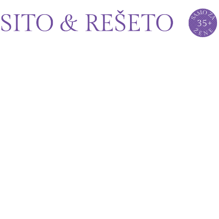
Sito&Rešeto