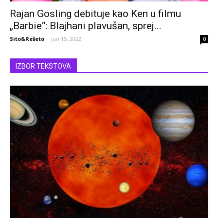
Rajan Gosling debituje kao Ken u filmu
„Barbie“: Blajhani plavušan, sprej...
Sito&Rešeto
-
Jun 15, 2022
0
IZBOR TEKSTOVA