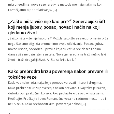
microneedling i nove regenerativne metode menjaju način na koji
razmišljamo o podmlađivanju. […]
„Zašto ništa više nije kao pre?“ Generacijski šift
koji menja ljubav, posao, novac i način na koji
gledamo život
„Zašto ništa više nije kao pre?“ Možda zato što se svet promenio brže
nego što smo stigli da promenimo svoja očekivanja. Posao, ljubav,
novac, uspeh, porodica… pravila koja su važila pre deset godina
danas više ne daju iste rezultate. Nova generacija ne traži nužno lakši
život – traži drugačiji život. Ali šta se krije iza […]
Kako prebroditi krizu poverenja nakon prevare ili
toksične veze
Kada vas neko izda, najteže je ponovo verovati – i sebi i drugima.
Kako prebroditi krizu poverenja nakon prevare? Ovaj tekst je iskren,
dubok i pun praktičnih koraka. Ako prolazite kroz ovo – niste sami.
Pročitajte. Pročitajte i ovo: Romantična veza na radnom mestu – da ili
ne? A seks? Kako prebroditi krizu poverenja nakon […]