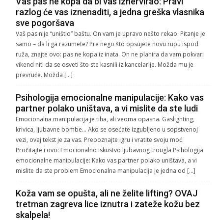
Vaš pas ne kopa da bi vas iznervirao: Pravi
razlog će vas iznenaditi, a jedna greška vlasnika
sve pogoršava
Vaš pas nije “uništio” baštu. On vam je upravo nešto rekao. Pitanje je
samo – da li ga razumete? Pre nego što opsujete novu rupu ispod
ruža, znajte ovo: pas ne kopa iz inata. On ne planira da vam pokvari
vikend niti da se osveti što ste kasnili iz kancelarije. Možda mu je
prevruće. Možda […]
Psihologija emocionalne manipulacije: Kako vas
partner polako uništava, a vi mislite da ste ludi
Emocionalna manipulacija je tiha, ali veoma opasna. Gaslighting,
krivica, ljubavne bombe… Ako se osećate izgubljeno u sopstvenoj
vezi, ovaj tekst je za vas. Prepoznajte igru i vratite svoju moć.
Pročitajte i ovo: Emocionalno iskustvo ljubavnog trougla Psihologija
emocionalne manipulacije: Kako vas partner polako uništava, a vi
mislite da ste problem Emocionalna manipulacija je jedna od […]
Koža vam se opušta, ali ne želite lifting? OVAJ
tretman zagreva lice iznutra i zateže kožu bez
skalpela!