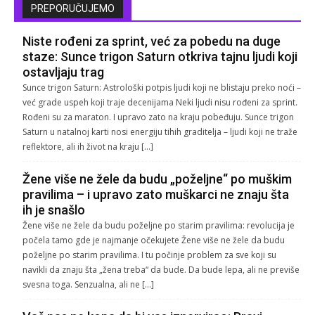
PREPORUČUJEMO
Niste rođeni za sprint, već za pobedu na duge
staze: Sunce trigon Saturn otkriva tajnu ljudi koji
ostavljaju trag
Sunce trigon Saturn: Astrološki potpis ljudi koji ne blistaju preko noći –
već grade uspeh koji traje decenijama Neki ljudi nisu rođeni za sprint.
Rođeni su za maraton. I upravo zato na kraju pobeđuju. Sunce trigon
Saturn u natalnoj karti nosi energiju tihih graditelja – ljudi koji ne traže
reflektore, ali ih život na kraju […]
Žene više ne žele da budu „poželjne“ po muškim
pravilima – i upravo zato muškarci ne znaju šta
ih je snašlo
Žene više ne žele da budu poželjne po starim pravilima: revolucija je
počela tamo gde je najmanje očekujete Žene više ne žele da budu
poželjne po starim pravilima. I tu počinje problem za sve koji su
navikli da znaju šta „žena treba“ da bude. Da bude lepa, ali ne previše
svesna toga. Senzualna, ali ne […]