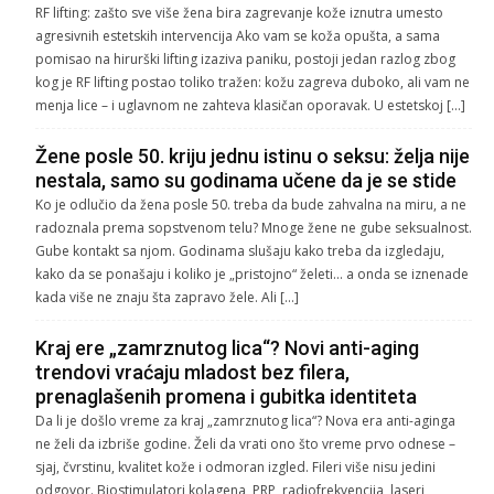
RF lifting: zašto sve više žena bira zagrevanje kože iznutra umesto
agresivnih estetskih intervencija Ako vam se koža opušta, a sama
pomisao na hirurški lifting izaziva paniku, postoji jedan razlog zbog
kog je RF lifting postao toliko tražen: kožu zagreva duboko, ali vam ne
menja lice – i uglavnom ne zahteva klasičan oporavak. U estetskoj […]
Žene posle 50. kriju jednu istinu o seksu: želja nije
nestala, samo su godinama učene da je se stide
Ko je odlučio da žena posle 50. treba da bude zahvalna na miru, a ne
radoznala prema sopstvenom telu? Mnoge žene ne gube seksualnost.
Gube kontakt sa njom. Godinama slušaju kako treba da izgledaju,
kako da se ponašaju i koliko je „pristojno“ želeti… a onda se iznenade
kada više ne znaju šta zapravo žele. Ali […]
Kraj ere „zamrznutog lica“? Novi anti-aging
trendovi vraćaju mladost bez filera,
prenaglašenih promena i gubitka identiteta
Da li je došlo vreme za kraj „zamrznutog lica“? Nova era anti-aginga
ne želi da izbriše godine. Želi da vrati ono što vreme prvo odnese –
sjaj, čvrstinu, kvalitet kože i odmoran izgled. Fileri više nisu jedini
odgovor. Biostimulatori kolagena, PRP, radiofrekvencija, laseri,