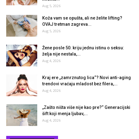
Aug 5, 2026
Koža vam se opušta, ali ne želite lifting?
OVAJ tretman zagreva...
Aug 5, 2026
Žene posle 50. kriju jednu istinu o seksu:
želja nije nestala,...
Aug 4, 2026
Kraj ere „zamrznutog lica“? Novi anti-aging
trendovi vraćaju mladost bez filera,...
Aug 4, 2026
„Zašto ništa više nije kao pre?“ Generacijski
šift koji menja ljubav,...
Aug 4, 2026