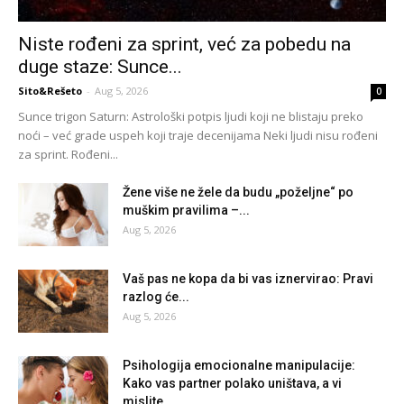
Niste rođeni za sprint, već za pobedu na
duge staze: Sunce...
Sito&Rešeto
-
Aug 5, 2026
0
Sunce trigon Saturn: Astrološki potpis ljudi koji ne blistaju preko
noći – već grade uspeh koji traje decenijama Neki ljudi nisu rođeni
za sprint. Rođeni...
Žene više ne žele da budu „poželjne“ po
muškim pravilima –...
Aug 5, 2026
Vaš pas ne kopa da bi vas iznervirao: Pravi
razlog će...
Aug 5, 2026
Psihologija emocionalne manipulacije:
Kako vas partner polako uništava, a vi
mislite...