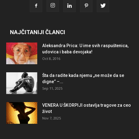
NAJČITANIJI ČLANCI
Aleksandra Prica: U ime svih raspuštenica,
udovica i baba devojaka!
Oct 8, 2016
Šta da radite kada njemu „ne može da se
digne“ –...
Sep 11, 2025
VENERA U ŠKORPIJI ostavlja tragove za ceo
život
Nov 7, 2025