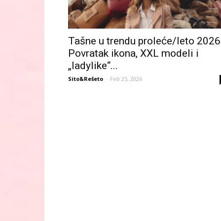
Tašne u trendu proleće/leto 2026
Povratak ikona, XXL modeli i
„ladylike“...
Sito&Rešeto
-
Feb 25, 2026