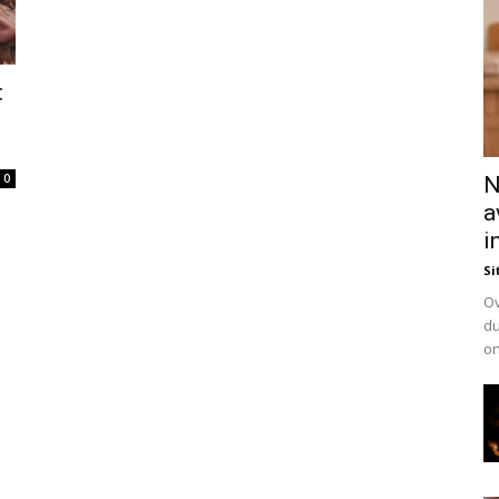
:
0
N
a
i
Si
Ov
du
on