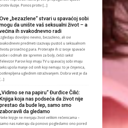
protiv iluzije. Ponos protiv […]
Ove „bezazlene“ stvari u spavaćoj sobi
mogu da unište vaš seksualni život – a
većina ih svakodnevno radi
Izgledaju dovoljno nevino, bezazleno, ali ovi
svakodnevni predmeti izazivaju pustoš u seksualnom
životu prosečnog para. Proterajte ih iz svoje spavaće
sobe i odmah ste spremni za bolji, češći seks!
Televizor Parovi koji imaju TV u spavaćoj sobi imaju
seks upola manje od onih koji nemaju: to je činjenica,
potkrepljena uglednim istraživanjem. Dobra vest je da
[…]
„Vidimo se na papiru“ Đurđice Čilić:
Knjiga koja nas podseća da život nije
prestao da bude lep, samo smo
zaboravili da gledamo
Neke knjige ne menjaju život velikim rečenicama –
samo nas nateraju da ponovo pogledamo ono pored