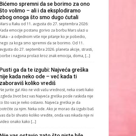
Bićemo spremni da se borimo za ono
što volimo – ali i da eksplodiramo
zbog onoga što smo dugo ćutali
Mars u Raku od 11. avgusta do 27. septembra 2026:
Kada emocije postanu gorivo za borbu Mars ulazi u
Raka – a odjednom više nije pitanje ko je pobedio,
nego za koga smo spremni da se borimo. Od 11.
avgusta do 27. septembra 2026. planeta akcije, strasti,
borbe i nagona prolazi kroz znak emocija, doma, […]
Pusti ga da te izgubi: Najveća greška
nije kada neko ode – već kada ti
zaboraviš koliko vrediš
Ne jurite ga! Ako ne vidi vašu vrednost, neka oseti kako
izgleda život bez vas Najveća greška posle raskida nije
to što vas je neko ostavio. Najveća greška je da
potrčite za njim. Neka ode. Ako je morao da izgubi baš
vas da bi shvatio koliko vredite, onda vas nikada nije ni
video onako kako […]
Nije vas ostavio zato što niste bile