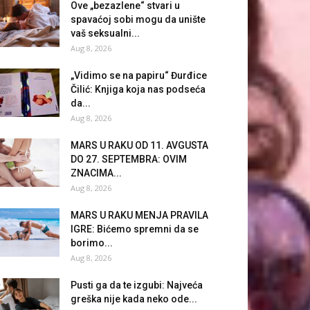
Ove „bezazlene“ stvari u
spavaćoj sobi mogu da unište
vaš seksualni...
Aug 8, 2026
„Vidimo se na papiru“ Đurđice
Čilić: Knjiga koja nas podseća
da...
Aug 8, 2026
MARS U RAKU OD 11. AVGUSTA
DO 27. SEPTEMBRA: OVIM
ZNACIMA...
Aug 8, 2026
MARS U RAKU MENJA PRAVILA
IGRE: Bićemo spremni da se
borimo...
Aug 8, 2026
Pusti ga da te izgubi: Najveća
greška nije kada neko ode...