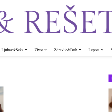
Ljubav&Seks
Život
Zdravlje&Duh
Lepota
Sito&Rešeto