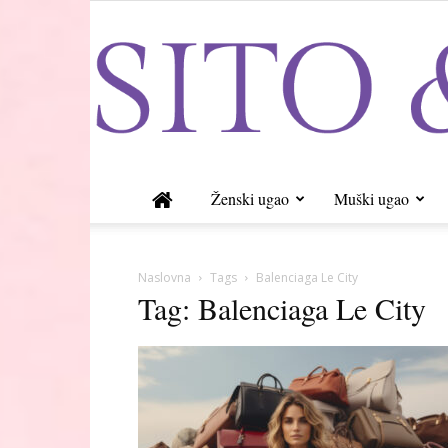
Ženski ugao
Muški ugao
Naslovna
Tags
Balenciaga Le City
Tag: Balenciaga Le City