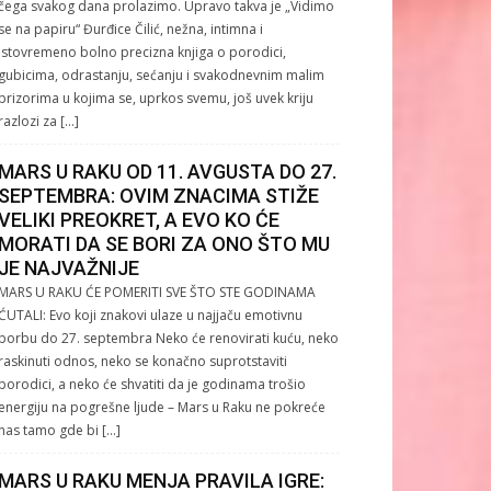
čega svakog dana prolazimo. Upravo takva je „Vidimo
se na papiru“ Đurđice Čilić, nežna, intimna i
istovremeno bolno precizna knjiga o porodici,
gubicima, odrastanju, sećanju i svakodnevnim malim
prizorima u kojima se, uprkos svemu, još uvek kriju
razlozi za […]
MARS U RAKU OD 11. AVGUSTA DO 27.
SEPTEMBRA: OVIM ZNACIMA STIŽE
VELIKI PREOKRET, A EVO KO ĆE
MORATI DA SE BORI ZA ONO ŠTO MU
JE NAJVAŽNIJE
MARS U RAKU ĆE POMERITI SVE ŠTO STE GODINAMA
ĆUTALI: Evo koji znakovi ulaze u najjaču emotivnu
borbu do 27. septembra Neko će renovirati kuću, neko
raskinuti odnos, neko se konačno suprotstaviti
porodici, a neko će shvatiti da je godinama trošio
energiju na pogrešne ljude – Mars u Raku ne pokreće
nas tamo gde bi […]
MARS U RAKU MENJA PRAVILA IGRE: