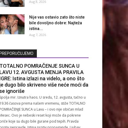
Aug 8, 2026
Nije vas ostavio zato što niste
bile dovoljno dobre: Najteža
istina...
Aug 7, 2026
PREPORUČUJEMO
TOTALNO POMRAČENJE SUNCA U
LAVU 12. AVGUSTA MENJA PRAVILA
IGRE: Istina izlazi na videlo, a ono što
je dugo bilo skriveno više neće moći da
se ignoriše
Spolja mir. Iznutra haos. U sredu, 12. avgusta, tačno u
19.36 časova prema našem vremenu, stiže TOTALNO
POMRAČENJE SUNCA u Lavu – i ovo nije običan mlad
Mesec. Ovo je nebeski reset koji može da pokrene
priče koje su dugo bile gurane pod tepih. Pravda
protiv nepravde. Istina protiv propagande. Ljubav