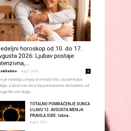
edeljni horoskop od 10. do 17.
vgusta 2026: Ljubav postaje
ntenzivna,...
to&Rešeto
-
Aug 9, 2026
0
o je nedelja u kojoj srce traži više, razum kopa
blje, a život nas tera da prestanemo da bežimo od
oga što već dugo...
TOTALNO POMRAČENJE SUNCA
U LAVU 12. AVGUSTA MENJA
PRAVILA IGRE: Istina...
Aug 8, 2026