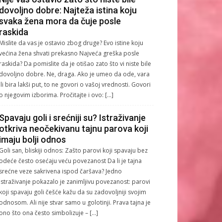
dovoljno dobre: Najteža istina koju
svaka žena mora da čuje posle
raskida
Mislite da vas je ostavio zbog druge? Evo istine koju
većina žena shvati prekasno Najveća greška posle
raskida? Da pomislite da je otišao zato što vi niste bile
dovoljno dobre. Ne, draga. Ako je umeo da ode, vara
ili bira lakši put, to ne govori o vašoj vrednosti. Govori
o njegovim izborima. Pročitajte i ovo: […]
Spavaju goli i srećniji su? Istraživanje
otkriva neočekivanu tajnu parova koji
imaju bolji odnos
Goli san, bliskiji odnos: Zašto parovi koji spavaju bez
odeće često osećaju veću povezanost Da li je tajna
srećne veze sakrivena ispod čaršava? Jedno
istraživanje pokazalo je zanimljivu povezanost: parovi
koji spavaju goli češće kažu da su zadovoljniji svojim
odnosom. Ali nije stvar samo u golotinji. Prava tajna je
ono što ona često simbolizuje – […]