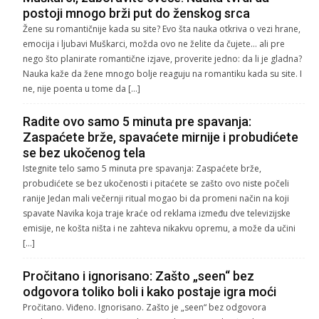
postoji mnogo brži put do ženskog srca
Žene su romantičnije kada su site? Evo šta nauka otkriva o vezi hrane,
emocija i ljubavi Muškarci, možda ovo ne želite da čujete… ali pre
nego što planirate romantične izjave, proverite jedno: da li je gladna?
Nauka kaže da žene mnogo bolje reaguju na romantiku kada su site. I
ne, nije poenta u tome da […]
Radite ovo samo 5 minuta pre spavanja:
Zaspaćete brže, spavaćete mirnije i probudićete
se bez ukočenog tela
Istegnite telo samo 5 minuta pre spavanja: Zaspaćete brže,
probudićete se bez ukočenosti i pitaćete se zašto ovo niste počeli
ranije Jedan mali večernji ritual mogao bi da promeni način na koji
spavate Navika koja traje kraće od reklama između dve televizijske
emisije, ne košta ništa i ne zahteva nikakvu opremu, a može da učini
[…]
Pročitano i ignorisano: Zašto „seen“ bez
odgovora toliko boli i kako postaje igra moći
Pročitano. Viđeno. Ignorisano. Zašto je „seen“ bez odgovora