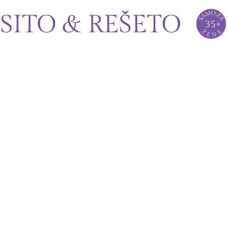
Sito&Rešeto