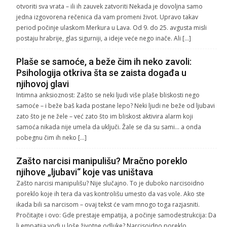
otvoriti sva vrata – ili ih zauvek zatvoriti Nekada je dovoljna samo
jedna izgovorena rečenica da vam promeni život. Upravo takav
period počinje ulaskom Merkura u Lava. Od 9. do 25. avgusta misli
postaju hrabrije, glas sigurniji, a ideje veće nego inače. Ali […]
Plaše se samoće, a beže čim ih neko zavoli:
Psihologija otkriva šta se zaista događa u
njihovoj glavi
Intimna anksioznost: Zašto se neki ljudi više plaše bliskosti nego
samoće – i beže baš kada postane lepo? Neki ljudi ne beže od ljubavi
zato što je ne žele – već zato što im bliskost aktivira alarm koji
samoća nikada nije umela da uključi. Žale se da su sami… a onda
pobegnu čim ih neko […]
Zašto narcisi manipulišu? Mračno poreklo
njihove „ljubavi“ koje vas uništava
Zašto narcisi manipulišu? Nije slučajno. To je duboko narcisoidno
poreklo koje ih tera da vas kontrolišu umesto da vas vole. Ako ste
ikada bili sa narcisom – ovaj tekst će vam mnogo toga razjasniti.
Pročitajte i ovo: Gde prestaje empatija, a počinje samodestrukcija: Da
li empatija vodi u loše životne odluke? Narcisoidno poreklo