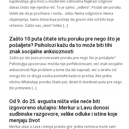
najokrutnija igra moći u modernim odnosima Najkraći odgovor
danas često nije nijedna reč. To je samo: „viđeno“. Poslali ste poruku.
Videli ste da je pročitana. I onda… ništa. Nema odgovora. Nema
objašnjenja. Samo tišina koja počinje da govori više od bilo koje
rečenice. Zašto nas „seen“ toliko […]
Zašto 10 puta čitate istu poruku pre nego što je
pošaljete? Psiholozi kažu da to može biti tihi
znak socijalne anksioznosti
Zašto po sto puta proveravate poruku pre nego što je pošaljete?
Psihologija upozorava: možda nije perfekcionizam, već znak socijalne
anksioznosti Nije problem u tome šta ste napisali, već u strahu od
onoga što će druga osoba pomisliti kada to pročita. Ako jednu
običnu WhatsApp poruku čitate pet, deset ili dvadeset puta pre nego
što pritisnete […]
Od 9. do 25. avgusta ništa više neće biti
izgovoreno slučajno: Merkur u Lavu donosi
sudbinske razgovore, velike odluke i istine koje
menjaju život
Merkur ulazi u Lava i menja pravila igre: Jedna rečenica može vam