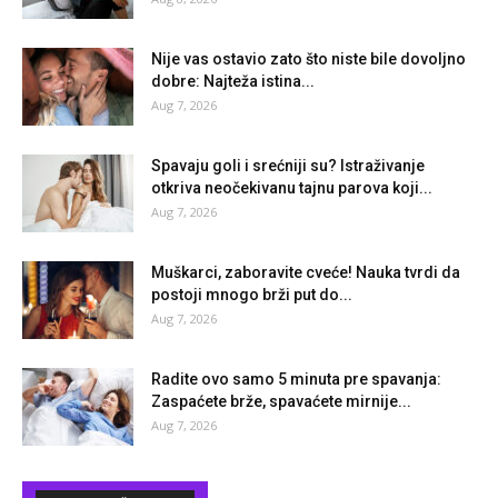
Nije vas ostavio zato što niste bile dovoljno
dobre: Najteža istina...
Aug 7, 2026
Spavaju goli i srećniji su? Istraživanje
otkriva neočekivanu tajnu parova koji...
Aug 7, 2026
Muškarci, zaboravite cveće! Nauka tvrdi da
postoji mnogo brži put do...
Aug 7, 2026
Radite ovo samo 5 minuta pre spavanja:
Zaspaćete brže, spavaćete mirnije...
Aug 7, 2026