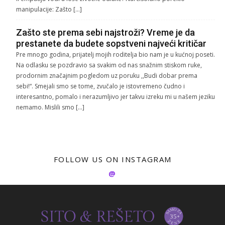
manipulacije: Zašto […]
Zašto ste prema sebi najstroži? Vreme je da
prestanete da budete sopstveni najveći kritičar
Pre mnogo godina, prijatelj mojih roditelja bio nam je u kućnoj poseti.
Na odlasku se pozdravio sa svakim od nas snažnim stiskom ruke,
prodornim značajnim pogledom uz poruku ,,Budi dobar prema
sebi!“. Smejali smo se tome, zvučalo je istovremeno čudno i
interesantno, pomalo i nerazumljivo jer takvu izreku mi u našem jeziku
nemamo. Mislili smo […]
FOLLOW US ON INSTAGRAM
@