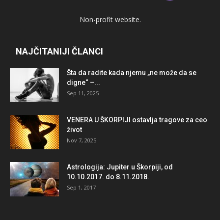
Non-profit website.
NAJČITANIJI ČLANCI
Šta da radite kada njemu „ne može da se
digne“ –...
Sep 11, 2025
VENERA U ŠKORPIJI ostavlja tragove za ceo
život
Nov 7, 2025
Astrologija: Jupiter u Škorpiji, od
10.10.2017. do 8.11.2018.
Sep 1, 2017