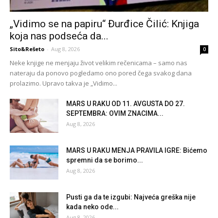
„Vidimo se na papiru“ Đurđice Čilić: Knjiga
koja nas podseća da...
Sito&Rešeto
-
Aug 8, 2026
0
Neke knjige ne menjaju život velikim rečenicama – samo nas
nateraju da ponovo pogledamo ono pored čega svakog dana
prolazimo. Upravo takva je „Vidimo...
MARS U RAKU OD 11. AVGUSTA DO 27.
SEPTEMBRA: OVIM ZNACIMA...
Aug 8, 2026
MARS U RAKU MENJA PRAVILA IGRE: Bićemo
spremni da se borimo...
Aug 8, 2026
Pusti ga da te izgubi: Najveća greška nije
kada neko ode...
Aug 8, 2026