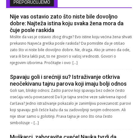
PREPORUČUJEMO
Nije vas ostavio zato što niste bile dovoljno
dobre: Najteža istina koju svaka žena mora da
čuje posle raskida
Mislite da vas je ostavio zbog druge? Evo istine koju većina žena shvati
prekasno Najveća greška posle raskida? Da pomislite da je otišao
zato što vi niste bile dovoljno dobre. Ne, draga. Ako je umeo da ode,
vara ili bira lakši put, to ne govori o vašoj vrednosti. Govori o
njegovim izborima. Pročitajte i ovo: […]
Spavaju goli i srećniji su? Istraživanje otkriva
neočekivanu tajnu parova koji imaju bolji odnos
Goli san, bliskiji odnos: Zašto parovi koji spavaju bez odeće često
osećaju veću povezanost Da li je tajna srećne veze sakrivena ispod
čaršava? Jedno istraživanje pokazalo je zanimljivu povezanost: parovi
koji spavaju goli češće kažu da su zadovoljniji svojim odnosom. Ali
nije stvar samo u golotinji. Prava tajna je ono što ona često
simbolizuje – […]
Muškarci, zaboravite cveće! Nauka tvrdi da