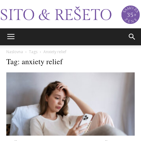
Sito&Rešeto
Naslovna
Tags
Anxiety relief
Tag: anxiety relief