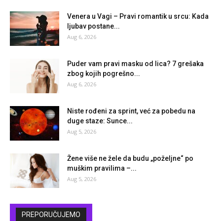
Venera u Vagi – Pravi romantik u srcu: Kada
ljubav postane...
Aug 6, 2026
Puder vam pravi masku od lica? 7 grešaka
zbog kojih pogrešno...
Aug 6, 2026
Niste rođeni za sprint, već za pobedu na
duge staze: Sunce...
Aug 5, 2026
Žene više ne žele da budu „poželjne“ po
muškim pravilima –...
Aug 5, 2026
PREPORUČUJEMO