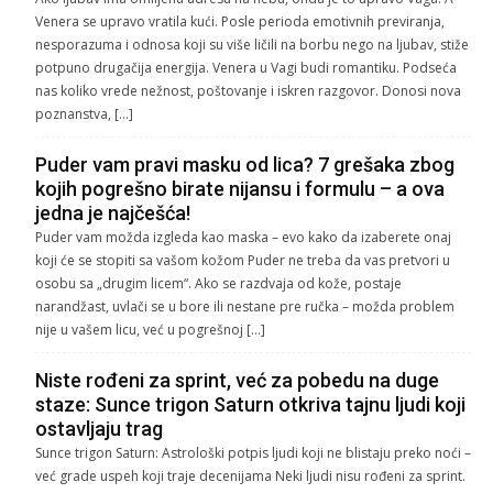
Venera se upravo vratila kući. Posle perioda emotivnih previranja,
nesporazuma i odnosa koji su više ličili na borbu nego na ljubav, stiže
potpuno drugačija energija. Venera u Vagi budi romantiku. Podseća
nas koliko vrede nežnost, poštovanje i iskren razgovor. Donosi nova
poznanstva, […]
Puder vam pravi masku od lica? 7 grešaka zbog
kojih pogrešno birate nijansu i formulu – a ova
jedna je najčešća!
Puder vam možda izgleda kao maska – evo kako da izaberete onaj
koji će se stopiti sa vašom kožom Puder ne treba da vas pretvori u
osobu sa „drugim licem“. Ako se razdvaja od kože, postaje
narandžast, uvlači se u bore ili nestane pre ručka – možda problem
nije u vašem licu, već u pogrešnoj […]
Niste rođeni za sprint, već za pobedu na duge
staze: Sunce trigon Saturn otkriva tajnu ljudi koji
ostavljaju trag
Sunce trigon Saturn: Astrološki potpis ljudi koji ne blistaju preko noći –
već grade uspeh koji traje decenijama Neki ljudi nisu rođeni za sprint.