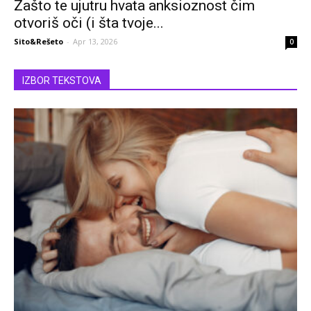
Zašto te ujutru hvata anksioznost čim
otvoriš oči (i šta tvoje...
Sito&Rešeto
-
Apr 13, 2026
0
IZBOR TEKSTOVA