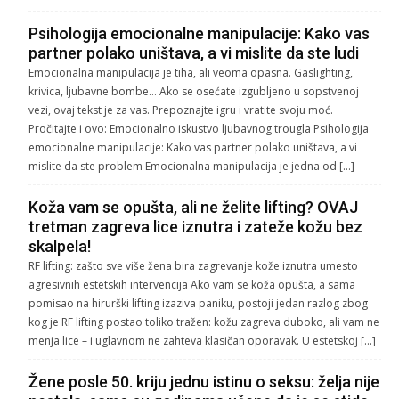
Psihologija emocionalne manipulacije: Kako vas
partner polako uništava, a vi mislite da ste ludi
Emocionalna manipulacija je tiha, ali veoma opasna. Gaslighting,
krivica, ljubavne bombe… Ako se osećate izgubljeno u sopstvenoj
vezi, ovaj tekst je za vas. Prepoznajte igru i vratite svoju moć.
Pročitajte i ovo: Emocionalno iskustvo ljubavnog trougla Psihologija
emocionalne manipulacije: Kako vas partner polako uništava, a vi
mislite da ste problem Emocionalna manipulacija je jedna od […]
Koža vam se opušta, ali ne želite lifting? OVAJ
tretman zagreva lice iznutra i zateže kožu bez
skalpela!
RF lifting: zašto sve više žena bira zagrevanje kože iznutra umesto
agresivnih estetskih intervencija Ako vam se koža opušta, a sama
pomisao na hirurški lifting izaziva paniku, postoji jedan razlog zbog
kog je RF lifting postao toliko tražen: kožu zagreva duboko, ali vam ne
menja lice – i uglavnom ne zahteva klasičan oporavak. U estetskoj […]
Žene posle 50. kriju jednu istinu o seksu: želja nije