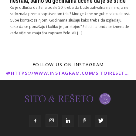
nestala, samo su godinama učene da je se stide
Ko je odlučio da žena posle 50. treba da bude zahvalna na miru, a ne
radoznala prema sopstvenom telu? Mnoge žene ne gube seksualnost.
Gube kontakt sa njom. Godinama slušaju kako treba da izgledaju,
kako da se ponašaju i koliko je „pristojno“ želeti… a onda se iznenade
kada više ne znaju šta zapravo žele. Ali […]
FOLLOW US ON INSTAGRAM
@HTTPS://WWW.INSTAGRAM.COM/SITOIRESETO/