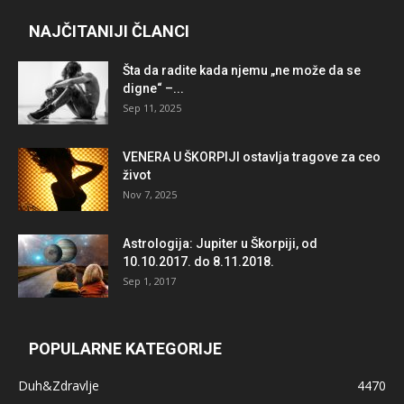
NAJČITANIJI ČLANCI
Šta da radite kada njemu „ne može da se
digne“ –...
Sep 11, 2025
VENERA U ŠKORPIJI ostavlja tragove za ceo
život
Nov 7, 2025
Astrologija: Jupiter u Škorpiji, od
10.10.2017. do 8.11.2018.
Sep 1, 2017
POPULARNE KATEGORIJE
Duh&Zdravlje
4470