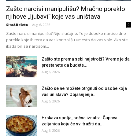
Zašto narcisi manipulišu? Mračno poreklo
njihove „ljubavi“ koje vas uništava
Sito&Rešeto
-
Aug 6, 2026
0
Zašto narcisi manipulišu? Nije slučajno. To je duboko narcisoidno
poreklo koje ih tera da vas kontrolišu umesto da vas vole. Ako ste
ikada bili sa narcisom...
Zašto ste prema sebi najstroži? Vreme je da
prestanete da budete...
Aug 6, 2026
Zašto se ne možete otrgnuti od osobe koja
vas uništava? Objašnjenje...
Aug 6, 2026
Hrskava spolja, sočna iznutra: Čupava
zeljanica koju će svi tražiti da...
Aug 6, 2026