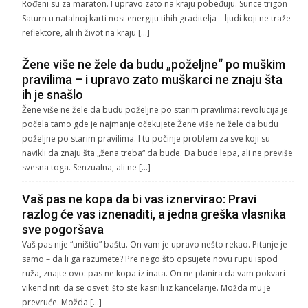
Rođeni su za maraton. I upravo zato na kraju pobeđuju. Sunce trigon
Saturn u natalnoj karti nosi energiju tihih graditelja – ljudi koji ne traže
reflektore, ali ih život na kraju […]
Žene više ne žele da budu „poželjne“ po muškim
pravilima – i upravo zato muškarci ne znaju šta
ih je snašlo
Žene više ne žele da budu poželjne po starim pravilima: revolucija je
počela tamo gde je najmanje očekujete Žene više ne žele da budu
poželjne po starim pravilima. I tu počinje problem za sve koji su
navikli da znaju šta „žena treba“ da bude. Da bude lepa, ali ne previše
svesna toga. Senzualna, ali ne […]
Vaš pas ne kopa da bi vas iznervirao: Pravi
razlog će vas iznenaditi, a jedna greška vlasnika
sve pogoršava
Vaš pas nije “uništio” baštu. On vam je upravo nešto rekao. Pitanje je
samo – da li ga razumete? Pre nego što opsujete novu rupu ispod
ruža, znajte ovo: pas ne kopa iz inata. On ne planira da vam pokvari
vikend niti da se osveti što ste kasnili iz kancelarije. Možda mu je
prevruće. Možda […]