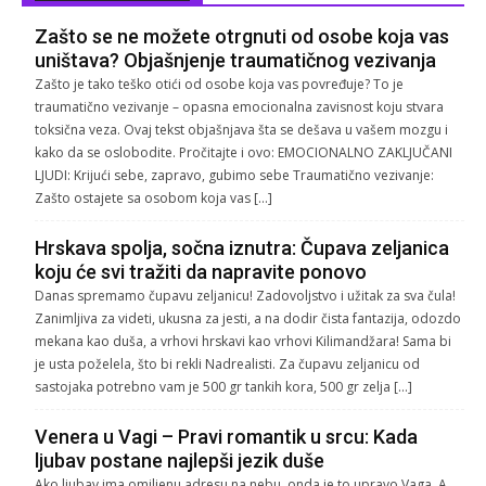
Zašto se ne možete otrgnuti od osobe koja vas
uništava? Objašnjenje traumatičnog vezivanja
Zašto je tako teško otići od osobe koja vas povređuje? To je
traumatično vezivanje – opasna emocionalna zavisnost koju stvara
toksična veza. Ovaj tekst objašnjava šta se dešava u vašem mozgu i
kako da se oslobodite. Pročitajte i ovo: EMOCIONALNO ZAKLJUČANI
LJUDI: Krijući sebe, zapravo, gubimo sebe Traumatično vezivanje:
Zašto ostajete sa osobom koja vas […]
Hrskava spolja, sočna iznutra: Čupava zeljanica
koju će svi tražiti da napravite ponovo
Danas spremamo čupavu zeljanicu! Zadovoljstvo i užitak za sva čula!
Zanimljiva za videti, ukusna za jesti, a na dodir čista fantazija, odozdo
mekana kao duša, a vrhovi hrskavi kao vrhovi Kilimandžara! Sama bi
je usta poželela, što bi rekli Nadrealisti. Za čupavu zeljanicu od
sastojaka potrebno vam je 500 gr tankih kora, 500 gr zelja […]
Venera u Vagi – Pravi romantik u srcu: Kada
ljubav postane najlepši jezik duše
Ako ljubav ima omiljenu adresu na nebu, onda je to upravo Vaga. A