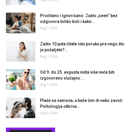
Pročitano i ignorisano: Zašto „seen“ bez
odgovora toliko boli i kako...
Aug 7, 2026
Zašto 10 puta čitate istu poruku pre nego što
je pošaljete?...
Aug 7, 2026
Od 9. do 25. avgusta ništa više neće biti
izgovoreno slučajno:...
Aug 7, 2026
Plaše se samoće, a beže čim ih neko zavoli:
Psihologija otkriva...
Aug 6, 2026