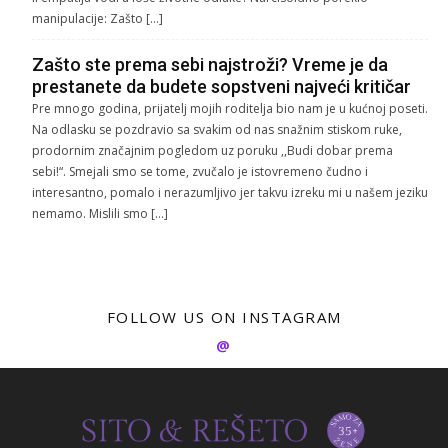
manipulacije: Zašto […]
Zašto ste prema sebi najstroži? Vreme je da
prestanete da budete sopstveni najveći kritičar
Pre mnogo godina, prijatelj mojih roditelja bio nam je u kućnoj poseti.
Na odlasku se pozdravio sa svakim od nas snažnim stiskom ruke,
prodornim značajnim pogledom uz poruku ,,Budi dobar prema
sebi!“. Smejali smo se tome, zvučalo je istovremeno čudno i
interesantno, pomalo i nerazumljivo jer takvu izreku mi u našem jeziku
nemamo. Mislili smo […]
FOLLOW US ON INSTAGRAM
@