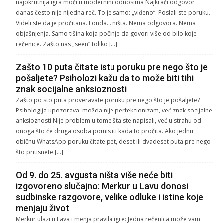
najokrutnija igra moći u modernim odnosima Najkraći odgovor
danas često nije nijedna reč. To je samo: „viđeno“. Poslali ste poruku.
Videli ste da je pročitana. I onda… ništa. Nema odgovora. Nema
objašnjenja. Samo tišina koja počinje da govori više od bilo koje
rečenice. Zašto nas „seen“ toliko […]
Zašto 10 puta čitate istu poruku pre nego što je
pošaljete? Psiholozi kažu da to može biti tihi
znak socijalne anksioznosti
Zašto po sto puta proveravate poruku pre nego što je pošaljete?
Psihologija upozorava: možda nije perfekcionizam, već znak socijalne
anksioznosti Nije problem u tome šta ste napisali, već u strahu od
onoga što će druga osoba pomisliti kada to pročita. Ako jednu
običnu WhatsApp poruku čitate pet, deset ili dvadeset puta pre nego
što pritisnete […]
Od 9. do 25. avgusta ništa više neće biti
izgovoreno slučajno: Merkur u Lavu donosi
sudbinske razgovore, velike odluke i istine koje
menjaju život
Merkur ulazi u Lava i menja pravila igre: Jedna rečenica može vam