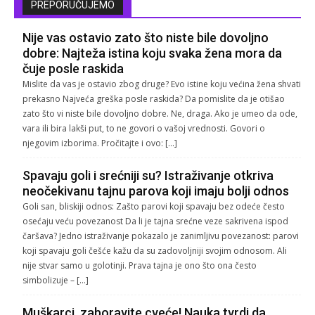
PREPORUČUJEMO
Nije vas ostavio zato što niste bile dovoljno
dobre: Najteža istina koju svaka žena mora da
čuje posle raskida
Mislite da vas je ostavio zbog druge? Evo istine koju većina žena shvati
prekasno Najveća greška posle raskida? Da pomislite da je otišao
zato što vi niste bile dovoljno dobre. Ne, draga. Ako je umeo da ode,
vara ili bira lakši put, to ne govori o vašoj vrednosti. Govori o
njegovim izborima. Pročitajte i ovo: […]
Spavaju goli i srećniji su? Istraživanje otkriva
neočekivanu tajnu parova koji imaju bolji odnos
Goli san, bliskiji odnos: Zašto parovi koji spavaju bez odeće često
osećaju veću povezanost Da li je tajna srećne veze sakrivena ispod
čaršava? Jedno istraživanje pokazalo je zanimljivu povezanost: parovi
koji spavaju goli češće kažu da su zadovoljniji svojim odnosom. Ali
nije stvar samo u golotinji. Prava tajna je ono što ona često
simbolizuje – […]
Muškarci, zaboravite cveće! Nauka tvrdi da