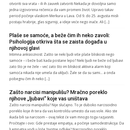
otvoriti sva vrata – ili ih zauvek zatvoriti Nekada je dovoljna samo
jedna izgovorena rečenica da vam promeni život. Upravo takav
period počinje ulaskom Merkura u Lava. Od 9. do 25. avgusta misli
postaju hrabrije, glas sigurniji, a ideje veće nego inače. Ali […]
Plaše se samoće, a beže čim ih neko zavoli:
Psihologija otkriva šta se zaista događa u
njihovoj glavi
Intimna anksioznost: Zašto se neki ljudi više plaše bliskosti nego
samoće – i beže baš kada postane lepo? Neki ljudi ne beže od ljubavi
zato što je ne žele – već zato što im bliskost aktivira alarm koji
samoća nikada nije umela da uključi. Žale se da su sami… a onda
pobegnu čim ih neko […]
Zašto narcisi manipulišu? Mračno poreklo
njihove „ljubavi“ koje vas uništava
Zašto narcisi manipulišu? Nije slučajno. To je duboko narcisoidno
poreklo koje ih tera da vas kontrolišu umesto da vas vole. Ako ste
ikada bili sa narcisom – ovaj tekst će vam mnogo toga razjasniti.
Pročitajte i ovo: Gde prestaje empatija, a počinje samodestrukcija: Da
li empatija vodi u loše životne odluke? Narcisoidno poreklo