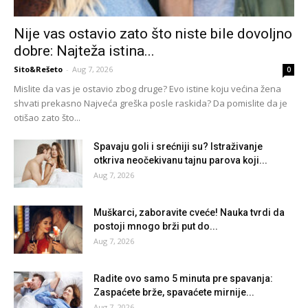
Nije vas ostavio zato što niste bile dovoljno
dobre: Najteža istina...
Sito&Rešeto
-
Aug 7, 2026
0
Mislite da vas je ostavio zbog druge? Evo istine koju većina žena
shvati prekasno Najveća greška posle raskida? Da pomislite da je
otišao zato što...
Spavaju goli i srećniji su? Istraživanje
otkriva neočekivanu tajnu parova koji...
Aug 7, 2026
Muškarci, zaboravite cveće! Nauka tvrdi da
postoji mnogo brži put do...
Aug 7, 2026
Radite ovo samo 5 minuta pre spavanja:
Zaspaćete brže, spavaćete mirnije...
Aug 7, 2026