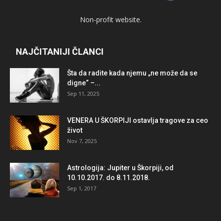
Non-profit website.
NAJČITANIJI ČLANCI
Šta da radite kada njemu „ne može da se
digne“ –...
Sep 11, 2025
VENERA U ŠKORPIJI ostavlja tragove za ceo
život
Nov 7, 2025
Astrologija: Jupiter u Škorpiji, od
10.10.2017. do 8.11.2018.
Sep 1, 2017