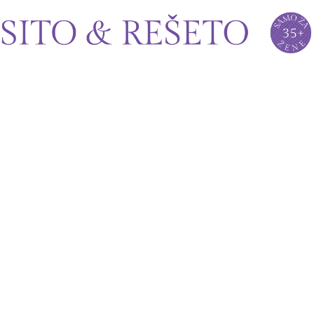
Sito&Rešeto