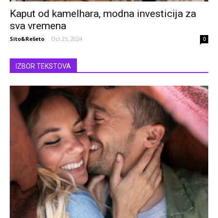
Kaput od kamelhara, modna investicija za
sva vremena
Sito&Rešeto
-
Oct 25, 2024
0
IZBOR TEKSTOVA