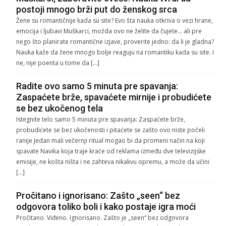
postoji mnogo brži put do ženskog srca
Žene su romantičnije kada su site? Evo šta nauka otkriva o vezi hrane,
emocija i ljubavi Muškarci, možda ovo ne želite da čujete… ali pre
nego što planirate romantične izjave, proverite jedno: da li je gladna?
Nauka kaže da žene mnogo bolje reaguju na romantiku kada su site. I
ne, nije poenta u tome da […]
Radite ovo samo 5 minuta pre spavanja:
Zaspaćete brže, spavaćete mirnije i probudićete
se bez ukočenog tela
Istegnite telo samo 5 minuta pre spavanja: Zaspaćete brže,
probudićete se bez ukočenosti i pitaćete se zašto ovo niste počeli
ranije Jedan mali večernji ritual mogao bi da promeni način na koji
spavate Navika koja traje kraće od reklama između dve televizijske
emisije, ne košta ništa i ne zahteva nikakvu opremu, a može da učini
[…]
Pročitano i ignorisano: Zašto „seen“ bez
odgovora toliko boli i kako postaje igra moći
Pročitano. Viđeno. Ignorisano. Zašto je „seen“ bez odgovora