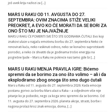
još uvek kriju razlozi za […]
MARS U RAKU OD 11. AVGUSTA DO 27.
SEPTEMBRA: OVIM ZNACIMA STIŽE VELIKI
PREOKRET, A EVO KO ĆE MORATI DA SE BORI ZA
ONO ŠTO MU JE NAJVAŽNIJE
MARS U RAKU ĆE POMERITI SVE ŠTO STE GODINAMA ĆUTALI: Evo koji
znakovi ulaze u najjaču emotivnu borbu do 27. septembra Neko će
renovirati kuću, neko raskinuti odnos, neko se konačno suprotstaviti
porodici, a neko će shvatiti da je godinama trošio energiju na
pogrešne ljude – Mars u Raku ne pokreće nas tamo gde bi […]
MARS U RAKU MENJA PRAVILA IGRE: Bićemo
spremni da se borimo za ono što volimo – ali i da
eksplodiramo zbog onoga što smo dugo ćutali
Mars u Raku od 11. avgusta do 27. septembra 2026: Kada emocije
postanu gorivo za borbu Mars ulazi u Raka – a odjednom više nije
pitanje ko je pobedio, nego za koga smo spremni da se borimo. Od
11. avgusta do 27. septembra 2026. planeta akcije, strasti, borbe i
nagona prolazi kroz znak emocija, doma, […]