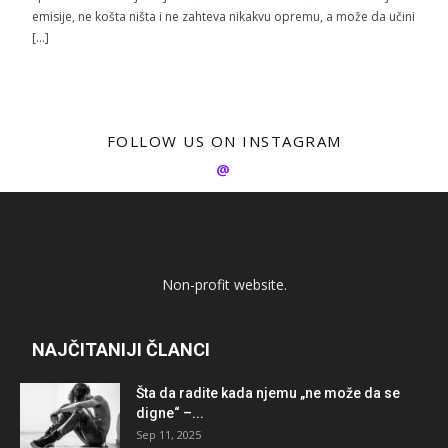
emisije, ne košta ništa i ne zahteva nikakvu opremu, a može da učini
[…]
FOLLOW US ON INSTAGRAM
@
Non-profit website.
NAJČITANIJI ČLANCI
Šta da radite kada njemu „ne može da se
digne“ –...
Sep 11, 2025