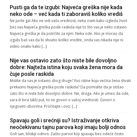
Pusti ga da te izgubi: Najveća greška nije kada
neko ode – već kada ti zaboraviš koliko vrediš
Ne jurite ga! Ako ne vidi vašu vrednost, neka oseti kako izgleda život
bez vas Najveća greška posle raskida nije to što vas je neko ostavio.
Najveća greška je da potrčite za njim. Neka ode. Ako je morao da
izgubi baš vas da bi shvatio koliko vredite, onda vas nikada nije ni
video onako kako […]
Nije vas ostavio zato što niste bile dovoljno
dobre: Najteža istina koju svaka žena mora da
čuje posle raskida
Mislite da vas je ostavio zbog druge? Evo istine koju većina žena shvati
prekasno Najveća greška posle raskida? Da pomislite da je otišao
zato što vi niste bile dovoljno dobre. Ne, draga. Ako je umeo da ode,
vara ili bira lakši put, to ne govori o vašoj vrednosti. Govori o
njegovim izborima. Pročitajte i ovo: […]
Spavaju goli i srećniji su? Istraživanje otkriva
neočekivanu tajnu parova koji imaju bolji odnos
Goli san, bliskiji odnos: Zašto parovi koji spavaju bez odeće često