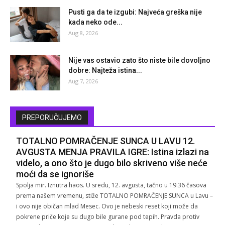
Pusti ga da te izgubi: Najveća greška nije
kada neko ode...
Aug 8, 2026
Nije vas ostavio zato što niste bile dovoljno
dobre: Najteža istina...
Aug 7, 2026
PREPORUČUJEMO
TOTALNO POMRAČENJE SUNCA U LAVU 12.
AVGUSTA MENJA PRAVILA IGRE: Istina izlazi na
videlo, a ono što je dugo bilo skriveno više neće
moći da se ignoriše
Spolja mir. Iznutra haos. U sredu, 12. avgusta, tačno u 19.36 časova
prema našem vremenu, stiže TOTALNO POMRAČENJE SUNCA u Lavu –
i ovo nije običan mlad Mesec. Ovo je nebeski reset koji može da
pokrene priče koje su dugo bile gurane pod tepih. Pravda protiv