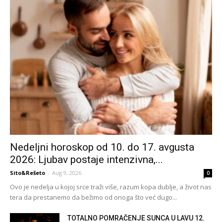
Nedeljni horoskop od 10. do 17. avgusta
2026: Ljubav postaje intenzivna,...
Sito&Rešeto
-
Aug 9, 2026
0
Ovo je nedelja u kojoj srce traži više, razum kopa dublje, a život nas
tera da prestanemo da bežimo od onoga što već dugo...
TOTALNO POMRAČENJE SUNCA U LAVU 12.