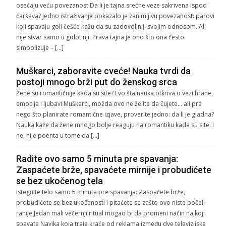
osećaju veću povezanost Da li je tajna srećne veze sakrivena ispod
čaršava? Jedno istraživanje pokazalo je zanimljivu povezanost: parovi
koji spavaju goli češće kažu da su zadovoljniji svojim odnosom. Ali
nije stvar samo u golotinji. Prava tajna je ono što ona često
simbolizuje – […]
Muškarci, zaboravite cveće! Nauka tvrdi da
postoji mnogo brži put do ženskog srca
Žene su romantičnije kada su site? Evo šta nauka otkriva o vezi hrane,
emocija i ljubavi Muškarci, možda ovo ne želite da čujete… ali pre
nego što planirate romantične izjave, proverite jedno: da li je gladna?
Nauka kaže da žene mnogo bolje reaguju na romantiku kada su site. I
ne, nije poenta u tome da […]
Radite ovo samo 5 minuta pre spavanja:
Zaspaćete brže, spavaćete mirnije i probudićete
se bez ukočenog tela
Istegnite telo samo 5 minuta pre spavanja: Zaspaćete brže,
probudićete se bez ukočenosti i pitaćete se zašto ovo niste počeli
ranije Jedan mali večernji ritual mogao bi da promeni način na koji
spavate Navika koja traje kraće od reklama između dve televizijske