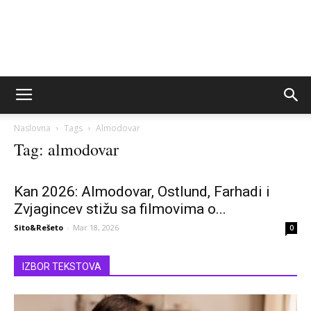
Naslovna
Tags
Almodovar
Tag: almodovar
Kan 2026: Almodovar, Ostlund, Farhadi i
Zvjagincev stižu sa filmovima o...
Sito&Rešeto
-
Mar 18, 2026
0
IZBOR TEKSTOVA