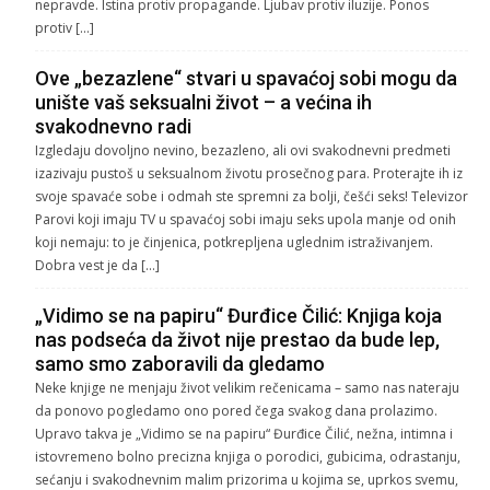
nepravde. Istina protiv propagande. Ljubav protiv iluzije. Ponos
protiv […]
Ove „bezazlene“ stvari u spavaćoj sobi mogu da
unište vaš seksualni život – a većina ih
svakodnevno radi
Izgledaju dovoljno nevino, bezazleno, ali ovi svakodnevni predmeti
izazivaju pustoš u seksualnom životu prosečnog para. Proterajte ih iz
svoje spavaće sobe i odmah ste spremni za bolji, češći seks! Televizor
Parovi koji imaju TV u spavaćoj sobi imaju seks upola manje od onih
koji nemaju: to je činjenica, potkrepljena uglednim istraživanjem.
Dobra vest je da […]
„Vidimo se na papiru“ Đurđice Čilić: Knjiga koja
nas podseća da život nije prestao da bude lep,
samo smo zaboravili da gledamo
Neke knjige ne menjaju život velikim rečenicama – samo nas nateraju
da ponovo pogledamo ono pored čega svakog dana prolazimo.
Upravo takva je „Vidimo se na papiru“ Đurđice Čilić, nežna, intimna i
istovremeno bolno precizna knjiga o porodici, gubicima, odrastanju,
sećanju i svakodnevnim malim prizorima u kojima se, uprkos svemu,