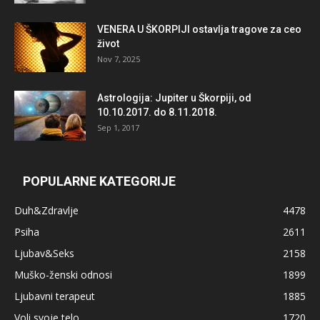
VENERA U ŠKORPIJI ostavlja tragove za ceo
život
Nov 7, 2025
Astrologija: Jupiter u Škorpiji, od
10.10.2017. do 8.11.2018.
Sep 1, 2017
POPULARNE KATEGORIJE
Duh&Zdravlje
4478
Psiha
2611
Ljubav&Seks
2158
Muško-ženski odnosi
1899
Ljubavni terapeut
1885
Voli svoje telo
1720