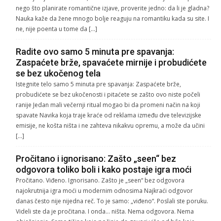
nego što planirate romantične izjave, proverite jedno: da li je gladna?
Nauka kaže da žene mnogo bolje reaguju na romantiku kada su site. I
ne, nije poenta u tome da […]
Radite ovo samo 5 minuta pre spavanja:
Zaspaćete brže, spavaćete mirnije i probudićete
se bez ukočenog tela
Istegnite telo samo 5 minuta pre spavanja: Zaspaćete brže,
probudićete se bez ukočenosti i pitaćete se zašto ovo niste počeli
ranije Jedan mali večernji ritual mogao bi da promeni način na koji
spavate Navika koja traje kraće od reklama između dve televizijske
emisije, ne košta ništa i ne zahteva nikakvu opremu, a može da učini
[…]
Pročitano i ignorisano: Zašto „seen“ bez
odgovora toliko boli i kako postaje igra moći
Pročitano. Viđeno. Ignorisano. Zašto je „seen“ bez odgovora
najokrutnija igra moći u modernim odnosima Najkraći odgovor
danas često nije nijedna reč. To je samo: „viđeno“. Poslali ste poruku.
Videli ste da je pročitana. I onda… ništa. Nema odgovora. Nema