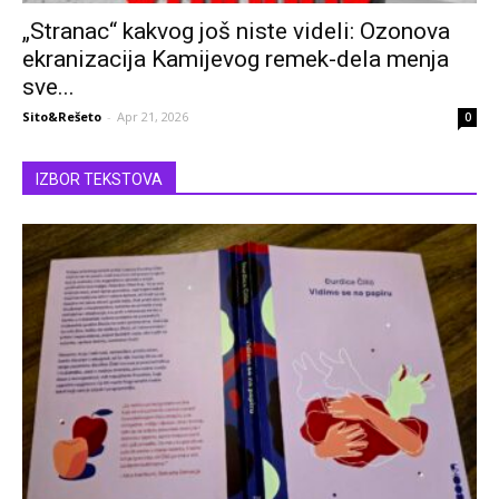
„Stranac“ kakvog još niste videli: Ozonova
ekranizacija Kamijevog remek-dela menja
sve...
Sito&Rešeto
-
Apr 21, 2026
0
IZBOR TEKSTOVA