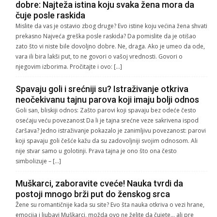
dobre: Najteža istina koju svaka žena mora da
čuje posle raskida
Mislite da vas je ostavio zbog druge? Evo istine koju većina žena shvati
prekasno Najveća greška posle raskida? Da pomislite da je otišao
zato što vi niste bile dovoljno dobre. Ne, draga. Ako je umeo da ode,
vara ili bira lakši put, to ne govori o vašoj vrednosti. Govori o
njegovim izborima. Pročitajte i ovo: […]
Spavaju goli i srećniji su? Istraživanje otkriva
neočekivanu tajnu parova koji imaju bolji odnos
Goli san, bliskiji odnos: Zašto parovi koji spavaju bez odeće često
osećaju veću povezanost Da li je tajna srećne veze sakrivena ispod
čaršava? Jedno istraživanje pokazalo je zanimljivu povezanost: parovi
koji spavaju goli češće kažu da su zadovoljniji svojim odnosom. Ali
nije stvar samo u golotinji. Prava tajna je ono što ona često
simbolizuje – […]
Muškarci, zaboravite cveće! Nauka tvrdi da
postoji mnogo brži put do ženskog srca
Žene su romantičnije kada su site? Evo šta nauka otkriva o vezi hrane,
emocija i ljubavi Muškarci, možda ovo ne želite da čujete… ali pre