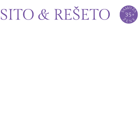
Sito&Rešeto