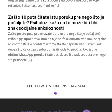
objašnjenja. Samo tišina koja počinje da govori više od bilo koje
rečenice. Zašto nas „seen“ toliko […]
Zašto 10 puta čitate istu poruku pre nego što je
pošaljete? Psiholozi kažu da to može biti tihi
znak socijalne anksioznosti
Zašto po sto puta proveravate poruku pre nego što je pošaljete?
Psihologija upozorava: možda nije perfekcionizam, već znak socijalne
anksioznosti Nije problem u tome šta ste napisali, već u strahu od
onoga što će druga osoba pomisliti kada to pročita. Ako jednu
običnu WhatsApp poruku čitate pet, deset ili dvadeset puta pre nego
što pritisnete […]
FOLLOW US ON INSTAGRAM
@