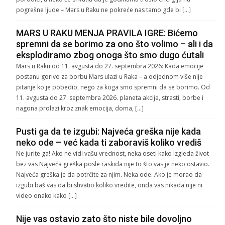
pogrešne ljude – Mars u Raku ne pokreće nas tamo gde bi […]
MARS U RAKU MENJA PRAVILA IGRE: Bićemo
spremni da se borimo za ono što volimo – ali i da
eksplodiramo zbog onoga što smo dugo ćutali
Mars u Raku od 11. avgusta do 27. septembra 2026: Kada emocije
postanu gorivo za borbu Mars ulazi u Raka – a odjednom više nije
pitanje ko je pobedio, nego za koga smo spremni da se borimo. Od
11. avgusta do 27. septembra 2026. planeta akcije, strasti, borbe i
nagona prolazi kroz znak emocija, doma, […]
Pusti ga da te izgubi: Najveća greška nije kada
neko ode – već kada ti zaboraviš koliko vrediš
Ne jurite ga! Ako ne vidi vašu vrednost, neka oseti kako izgleda život
bez vas Najveća greška posle raskida nije to što vas je neko ostavio.
Najveća greška je da potrčite za njim. Neka ode. Ako je morao da
izgubi baš vas da bi shvatio koliko vredite, onda vas nikada nije ni
video onako kako […]
Nije vas ostavio zato što niste bile dovoljno