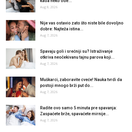
kada neko ode...
Aug 8, 2026
Nije vas ostavio zato što niste bile dovoljno
dobre: Najteža istina...
Aug 7, 2026
Spavaju goli i srećniji su? Istraživanje
otkriva neočekivanu tajnu parova koji...
Aug 7, 2026
Muškarci, zaboravite cveće! Nauka tvrdi da
postoji mnogo brži put do...
Aug 7, 2026
Radite ovo samo 5 minuta pre spavanja:
Zaspaćete brže, spavaćete mirnije...
Aug 7, 2026