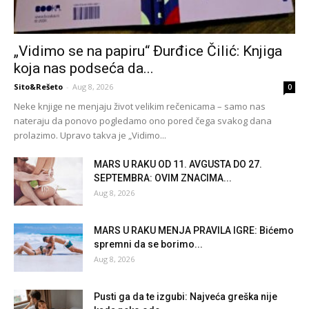
„Vidimo se na papiru“ Đurđice Čilić: Knjiga
koja nas podseća da...
Sito&Rešeto
-
Aug 8, 2026
0
Neke knjige ne menjaju život velikim rečenicama – samo nas
nateraju da ponovo pogledamo ono pored čega svakog dana
prolazimo. Upravo takva je „Vidimo...
MARS U RAKU OD 11. AVGUSTA DO 27.
SEPTEMBRA: OVIM ZNACIMA...
Aug 8, 2026
MARS U RAKU MENJA PRAVILA IGRE: Bićemo
spremni da se borimo...
Aug 8, 2026
Pusti ga da te izgubi: Najveća greška nije