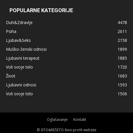
POPULARNE KATEGORIJE
Duh&Zdravlje
4478
Psiha
2611
Ljubav&Seks
2158
Muško-ženski odnosi
1899
Ljubavni terapeut
1885
Voli svoje telo
1720
Život
1683
Ljubavni odnosi
1593
Voli svoje telo
1506
Oglašavanje
Kontakt
© SITO&REŠETO Non-profit website