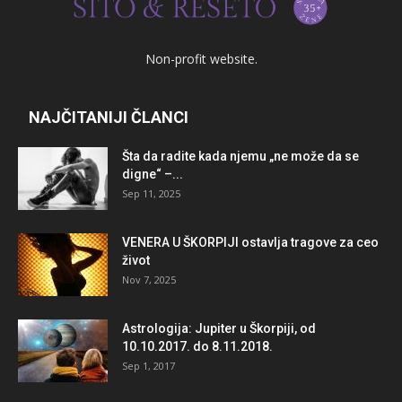
Non-profit website.
NAJČITANIJI ČLANCI
Šta da radite kada njemu „ne može da se
digne“ –...
Sep 11, 2025
VENERA U ŠKORPIJI ostavlja tragove za ceo
život
Nov 7, 2025
Astrologija: Jupiter u Škorpiji, od
10.10.2017. do 8.11.2018.
Sep 1, 2017