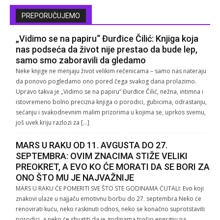
PREPORUČUJEMO
„Vidimo se na papiru“ Đurđice Čilić: Knjiga koja
nas podseća da život nije prestao da bude lep,
samo smo zaboravili da gledamo
Neke knjige ne menjaju život velikim rečenicama – samo nas nateraju
da ponovo pogledamo ono pored čega svakog dana prolazimo.
Upravo takva je „Vidimo se na papiru“ Đurđice Čilić, nežna, intimna i
istovremeno bolno precizna knjiga o porodici, gubicima, odrastanju,
sećanju i svakodnevnim malim prizorima u kojima se, uprkos svemu,
još uvek kriju razlozi za […]
MARS U RAKU OD 11. AVGUSTA DO 27.
SEPTEMBRA: OVIM ZNACIMA STIŽE VELIKI
PREOKRET, A EVO KO ĆE MORATI DA SE BORI ZA
ONO ŠTO MU JE NAJVAŽNIJE
MARS U RAKU ĆE POMERITI SVE ŠTO STE GODINAMA ĆUTALI: Evo koji
znakovi ulaze u najjaču emotivnu borbu do 27. septembra Neko će
renovirati kuću, neko raskinuti odnos, neko se konačno suprotstaviti
porodici, a neko će shvatiti da je godinama trošio energiju na