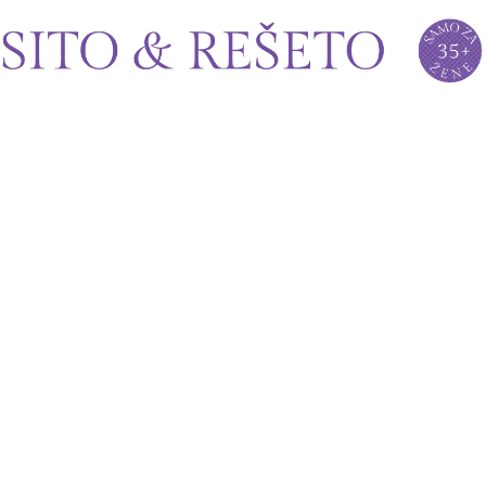
Sito&Rešeto