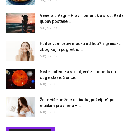
Venera u Vagi – Pravi romantik u srcu: Kada
ljubav postane...
Aug 6, 2026
Puder vam pravi masku od lica? 7 grešaka
zbog kojih pogrešno...
Aug 6, 2026
Niste rođeni za sprint, već za pobedu na
duge staze: Sunce...
Aug 5, 2026
Žene više ne žele da budu „poželjne“ po
muškim pravilima –...
Aug 5, 2026