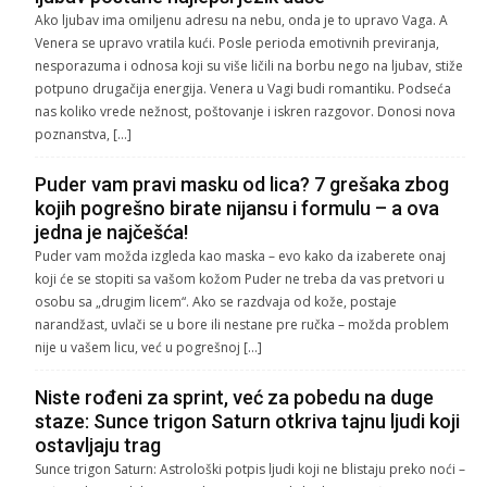
Ako ljubav ima omiljenu adresu na nebu, onda je to upravo Vaga. A
Venera se upravo vratila kući. Posle perioda emotivnih previranja,
nesporazuma i odnosa koji su više ličili na borbu nego na ljubav, stiže
potpuno drugačija energija. Venera u Vagi budi romantiku. Podseća
nas koliko vrede nežnost, poštovanje i iskren razgovor. Donosi nova
poznanstva, […]
Puder vam pravi masku od lica? 7 grešaka zbog
kojih pogrešno birate nijansu i formulu – a ova
jedna je najčešća!
Puder vam možda izgleda kao maska – evo kako da izaberete onaj
koji će se stopiti sa vašom kožom Puder ne treba da vas pretvori u
osobu sa „drugim licem“. Ako se razdvaja od kože, postaje
narandžast, uvlači se u bore ili nestane pre ručka – možda problem
nije u vašem licu, već u pogrešnoj […]
Niste rođeni za sprint, već za pobedu na duge
staze: Sunce trigon Saturn otkriva tajnu ljudi koji
ostavljaju trag
Sunce trigon Saturn: Astrološki potpis ljudi koji ne blistaju preko noći –