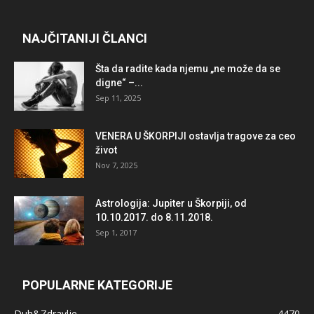
NAJČITANIJI ČLANCI
Šta da radite kada njemu „ne može da se
digne“ –...
Sep 11, 2025
VENERA U ŠKORPIJI ostavlja tragove za ceo
život
Nov 7, 2025
Astrologija: Jupiter u Škorpiji, od
10.10.2017. do 8.11.2018.
Sep 1, 2017
POPULARNE KATEGORIJE
Duh&Zdravlje
4470