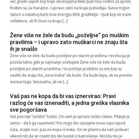
već grade uspeh koji traje decenijama Neki ljudi nisu rođeni za sprint.
Rođeni su za maraton. I upravo zato na kraju pobeđuju. Sunce trigon
Saturn u natalnoj karti nosi energiju tihih graditelja – ljudi koji ne traže
reflektore, ali ih život na kraju […]
Žene više ne žele da budu „poželjne“ po muškim
pravilima – i upravo zato muškarci ne znaju šta
ih je snašlo
Žene više ne žele da budu poželjne po starim pravilima: revolucija je
počela tamo gde je najmanje očekujete Žene više ne žele da budu
poželjne po starim pravilima. I tu počinje problem za sve koji su
navikli da znaju šta „žena treba“ da bude. Da bude lepa, ali ne previše
svesna toga. Senzualna, ali ne […]
Vaš pas ne kopa da bi vas iznervirao: Pravi
razlog će vas iznenaditi, a jedna greška vlasnika
sve pogoršava
Vaš pas nije “uništio” baštu. On vam je upravo nešto rekao. Pitanje je
samo – da li ga razumete? Pre nego što opsujete novu rupu ispod
ruža, znajte ovo: pas ne kopa iz inata. On ne planira da vam pokvari
vikend niti da se osveti što ste kasnili iz kancelarije. Možda mu je