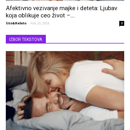
Afektivno vezivanje majke i deteta: Ljubav
koja oblikuje ceo život –...
Sito&Rešeto
-
Feb 23, 2026
0
IZBOR TEKSTOVA