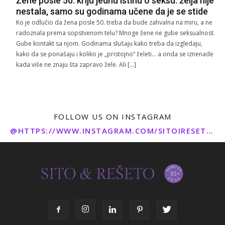
Žene posle 50. kriju jednu istinu o seksu: želja nije
nestala, samo su godinama učene da je se stide
Ko je odlučio da žena posle 50. treba da bude zahvalna na miru, a ne
radoznala prema sopstvenom telu? Mnoge žene ne gube seksualnost.
Gube kontakt sa njom. Godinama slušaju kako treba da izgledaju,
kako da se ponašaju i koliko je „pristojno“ želeti… a onda se iznenade
kada više ne znaju šta zapravo žele. Ali […]
FOLLOW US ON INSTAGRAM
@HTTPS://WWW.INSTAGRAM.COM/SITOIRESETO/