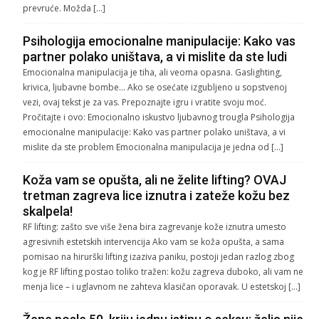
prevruće. Možda […]
Psihologija emocionalne manipulacije: Kako vas
partner polako uništava, a vi mislite da ste ludi
Emocionalna manipulacija je tiha, ali veoma opasna. Gaslighting,
krivica, ljubavne bombe… Ako se osećate izgubljeno u sopstvenoj
vezi, ovaj tekst je za vas. Prepoznajte igru i vratite svoju moć.
Pročitajte i ovo: Emocionalno iskustvo ljubavnog trougla Psihologija
emocionalne manipulacije: Kako vas partner polako uništava, a vi
mislite da ste problem Emocionalna manipulacija je jedna od […]
Koža vam se opušta, ali ne želite lifting? OVAJ
tretman zagreva lice iznutra i zateže kožu bez
skalpela!
RF lifting: zašto sve više žena bira zagrevanje kože iznutra umesto
agresivnih estetskih intervencija Ako vam se koža opušta, a sama
pomisao na hirurški lifting izaziva paniku, postoji jedan razlog zbog
kog je RF lifting postao toliko tražen: kožu zagreva duboko, ali vam ne
menja lice – i uglavnom ne zahteva klasičan oporavak. U estetskoj […]