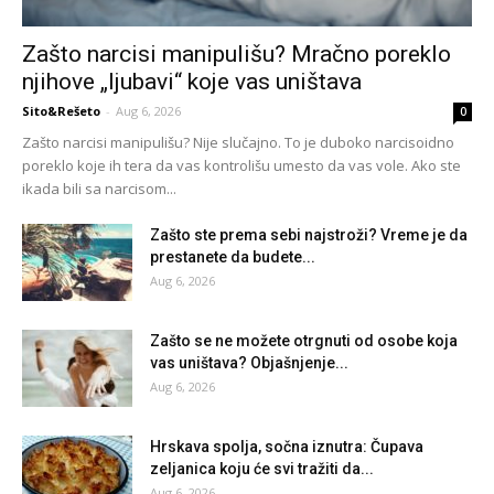
Zašto narcisi manipulišu? Mračno poreklo
njihove „ljubavi“ koje vas uništava
Sito&Rešeto
-
Aug 6, 2026
0
Zašto narcisi manipulišu? Nije slučajno. To je duboko narcisoidno
poreklo koje ih tera da vas kontrolišu umesto da vas vole. Ako ste
ikada bili sa narcisom...
Zašto ste prema sebi najstroži? Vreme je da
prestanete da budete...
Aug 6, 2026
Zašto se ne možete otrgnuti od osobe koja
vas uništava? Objašnjenje...
Aug 6, 2026
Hrskava spolja, sočna iznutra: Čupava
zeljanica koju će svi tražiti da...
Aug 6, 2026