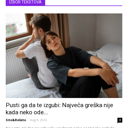
IZBOR TEKSTOVA
Pusti ga da te izgubi: Najveća greška nije
kada neko ode...
Sito&Rešeto
-
Aug 8, 2026
0
Ne jurite ga! Ako ne vidi vašu vrednost, neka oseti kako izgleda