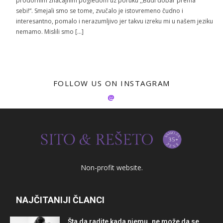
prodornim značajnim pogledom uz poruku ,,Budi dobar prema
sebi!“. Smejali smo se tome, zvučalo je istovremeno čudno i
interesantno, pomalo i nerazumljivo jer takvu izreku mi u našem jeziku
nemamo. Mislili smo […]
FOLLOW US ON INSTAGRAM
@
Non-profit website.
NAJČITANIJI ČLANCI
Šta da radite kada njemu „ne može da se