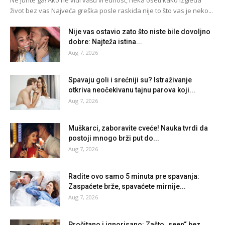
život bez vas Najveća greška posle raskida nije to što vas je neko...
Nije vas ostavio zato što niste bile dovoljno
dobre: Najteža istina...
Aug 7, 2026
Spavaju goli i srećniji su? Istraživanje
otkriva neočekivanu tajnu parova koji...
Aug 7, 2026
Muškarci, zaboravite cveće! Nauka tvrdi da
postoji mnogo brži put do...
Aug 7, 2026
Radite ovo samo 5 minuta pre spavanja:
Zaspaćete brže, spavaćete mirnije...
Aug 7, 2026
Pročitano i ignorisano: Zašto „seen“ bez