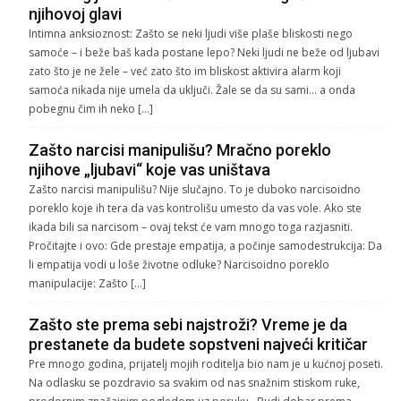
njihovoj glavi
Intimna anksioznost: Zašto se neki ljudi više plaše bliskosti nego
samoće – i beže baš kada postane lepo? Neki ljudi ne beže od ljubavi
zato što je ne žele – već zato što im bliskost aktivira alarm koji
samoća nikada nije umela da uključi. Žale se da su sami… a onda
pobegnu čim ih neko […]
Zašto narcisi manipulišu? Mračno poreklo
njihove „ljubavi“ koje vas uništava
Zašto narcisi manipulišu? Nije slučajno. To je duboko narcisoidno
poreklo koje ih tera da vas kontrolišu umesto da vas vole. Ako ste
ikada bili sa narcisom – ovaj tekst će vam mnogo toga razjasniti.
Pročitajte i ovo: Gde prestaje empatija, a počinje samodestrukcija: Da
li empatija vodi u loše životne odluke? Narcisoidno poreklo
manipulacije: Zašto […]
Zašto ste prema sebi najstroži? Vreme je da
prestanete da budete sopstveni najveći kritičar
Pre mnogo godina, prijatelj mojih roditelja bio nam je u kućnoj poseti.
Na odlasku se pozdravio sa svakim od nas snažnim stiskom ruke,