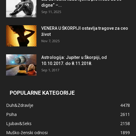
digne“ –...
Sep 11, 2025
VENERA U ŠKORPIJI ostavlja tragove za ceo
život
Nov 7, 2025
Astrologija: Jupiter u Škorpiji, od
10.10.2017. do 8.11.2018.
Sep 1, 2017
POPULARNE KATEGORIJE
Duh&Zdravlje
4478
Psiha
2611
Ljubav&Seks
2158
Muško-ženski odnosi
1899