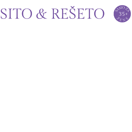
Sito&Rešeto