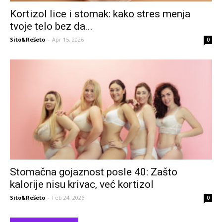
Kortizol lice i stomak: kako stres menja
tvoje telo bez da...
Sito&Rešeto
-
Apr 15, 2026
0
Stomačna gojaznost posle 40: Zašto
kalorije nisu krivac, već kortizol
Sito&Rešeto
-
Feb 24, 2026
0