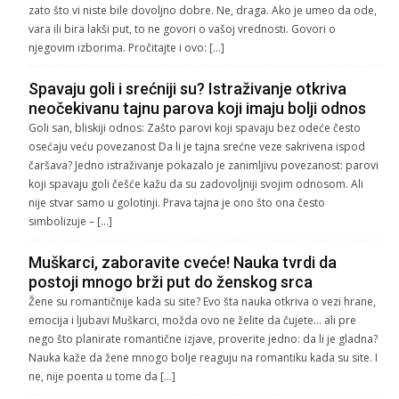
zato što vi niste bile dovoljno dobre. Ne, draga. Ako je umeo da ode,
vara ili bira lakši put, to ne govori o vašoj vrednosti. Govori o
njegovim izborima. Pročitajte i ovo: […]
Spavaju goli i srećniji su? Istraživanje otkriva
neočekivanu tajnu parova koji imaju bolji odnos
Goli san, bliskiji odnos: Zašto parovi koji spavaju bez odeće često
osećaju veću povezanost Da li je tajna srećne veze sakrivena ispod
čaršava? Jedno istraživanje pokazalo je zanimljivu povezanost: parovi
koji spavaju goli češće kažu da su zadovoljniji svojim odnosom. Ali
nije stvar samo u golotinji. Prava tajna je ono što ona često
simbolizuje – […]
Muškarci, zaboravite cveće! Nauka tvrdi da
postoji mnogo brži put do ženskog srca
Žene su romantičnije kada su site? Evo šta nauka otkriva o vezi hrane,
emocija i ljubavi Muškarci, možda ovo ne želite da čujete… ali pre
nego što planirate romantične izjave, proverite jedno: da li je gladna?
Nauka kaže da žene mnogo bolje reaguju na romantiku kada su site. I
ne, nije poenta u tome da […]