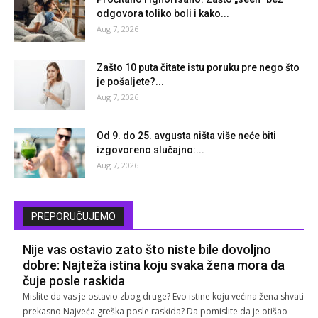
odgovora toliko boli i kako...
Aug 7, 2026
Zašto 10 puta čitate istu poruku pre nego što
je pošaljete?...
Aug 7, 2026
Od 9. do 25. avgusta ništa više neće biti
izgovoreno slučajno:...
Aug 7, 2026
PREPORUČUJEMO
Nije vas ostavio zato što niste bile dovoljno
dobre: Najteža istina koju svaka žena mora da
čuje posle raskida
Mislite da vas je ostavio zbog druge? Evo istine koju većina žena shvati
prekasno Najveća greška posle raskida? Da pomislite da je otišao