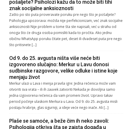
pošaljete? Psiholozi kažu da to može biti tihi
znak socijalne anksioznosti
Zašto po sto puta proveravate poruku pre nego što je pošaljete?
Psihologija upozorava: možda nije perfekcionizam, već znak socijalne
anksioznosti Nije problem u tome šta ste napisali, već u strahu od
onoga što će druga osoba pomisliti kada to pročita. Ako jednu
običnu WhatsApp poruku čitate pet, deset ili dvadeset puta pre nego
što pritisnete […]
Od 9. do 25. avgusta ništa više neće biti
izgovoreno slučajno: Merkur u Lavu donosi
sudbinske razgovore, velike odluke i istine koje
menjaju život
Merkur ulazi u Lava i menja pravila igre: Jedna rečenica može vam
otvoriti sva vrata – ili ih zauvek zatvoriti Nekada je dovoljna samo
jedna izgovorena rečenica da vam promeni život. Upravo takav
period počinje ulaskom Merkura u Lava. Od 9. do 25. avgusta misli
postaju hrabrije, glas sigurniji, a ideje veće nego inače. Ali […]
Plaše se samoće, a beže čim ih neko zavoli:
Psihologija otkriva šta se zaista događa u