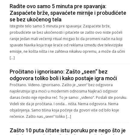
Radite ovo samo 5 minuta pre spavanja:
Zaspaćete brže, spavaćete mirnije i probudićete
se bez ukočenog tela
Istegnite telo samo 5 minuta pre spavanja: Zaspaćete brže,
probudićete se bez ukočenosti i pitaćete se zašto ovo niste počeli
ranije Jedan mali večernji ritual mogao bi da promeni način na koji
spavate Navika koja traje kraće od reklama između dve televizijske
emisije, ne košta ništa i ne zahteva nikakvu opremu, a može da učini
[…]
Pročitano i ignorisano: Zašto „seen“ bez
odgovora toliko boli i kako postaje igra moći
Pročitano. Viđeno. Ignorisano. Zašto je „seen“ bez odgovora
najokrutnija igra moći u modernim odnosima Najkraći odgovor
danas često nije nijedna reč. To je samo: „viđeno“. Poslali ste poruku.
Videli ste da je pročitana. I onda… ništa. Nema odgovora. Nema
objašnjenja. Samo tišina koja počinje da govori više od bilo koje
rečenice. Zašto nas „seen“ toliko […]
Zašto 10 puta čitate istu poruku pre nego što je