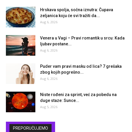
Hrskava spolja, sočna iznutra: Čupava
zeljanica koju će svi tražiti da...
Aug 6, 2026
Venera u Vagi – Pravi romantik u srcu: Kada
ljubav postane...
Aug 6, 2026
Puder vam pravi masku od lica? 7 grešaka
zbog kojih pogrešno...
Aug 6, 2026
Niste rođeni za sprint, već za pobedu na
duge staze: Sunce...
Aug 5, 2026
PREPORUČUJEMO