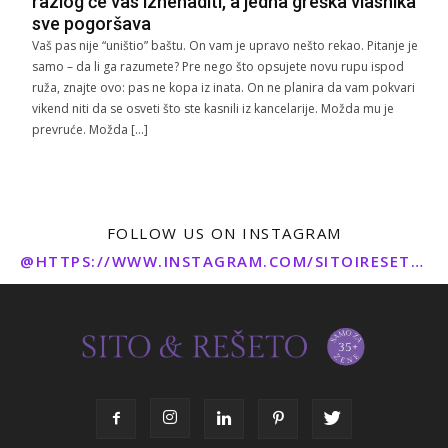
razlog će vas iznenaditi, a jedna greška vlasnika
sve pogoršava
Vaš pas nije “uništio” baštu. On vam je upravo nešto rekao. Pitanje je
samo – da li ga razumete? Pre nego što opsujete novu rupu ispod
ruža, znajte ovo: pas ne kopa iz inata. On ne planira da vam pokvari
vikend niti da se osveti što ste kasnili iz kancelarije. Možda mu je
prevruće. Možda […]
FOLLOW US ON INSTAGRAM
@HTTPS://WWW.INSTAGRAM.COM/SITOIRESETO/