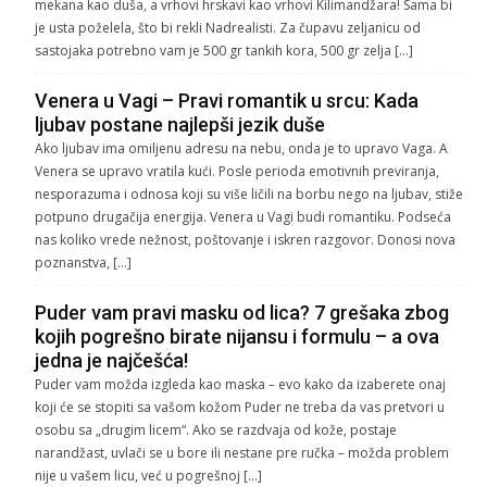
mekana kao duša, a vrhovi hrskavi kao vrhovi Kilimandžara! Sama bi
je usta poželela, što bi rekli Nadrealisti. Za čupavu zeljanicu od
sastojaka potrebno vam je 500 gr tankih kora, 500 gr zelja […]
Venera u Vagi – Pravi romantik u srcu: Kada
ljubav postane najlepši jezik duše
Ako ljubav ima omiljenu adresu na nebu, onda je to upravo Vaga. A
Venera se upravo vratila kući. Posle perioda emotivnih previranja,
nesporazuma i odnosa koji su više ličili na borbu nego na ljubav, stiže
potpuno drugačija energija. Venera u Vagi budi romantiku. Podseća
nas koliko vrede nežnost, poštovanje i iskren razgovor. Donosi nova
poznanstva, […]
Puder vam pravi masku od lica? 7 grešaka zbog
kojih pogrešno birate nijansu i formulu – a ova
jedna je najčešća!
Puder vam možda izgleda kao maska – evo kako da izaberete onaj
koji će se stopiti sa vašom kožom Puder ne treba da vas pretvori u
osobu sa „drugim licem“. Ako se razdvaja od kože, postaje
narandžast, uvlači se u bore ili nestane pre ručka – možda problem
nije u vašem licu, već u pogrešnoj […]