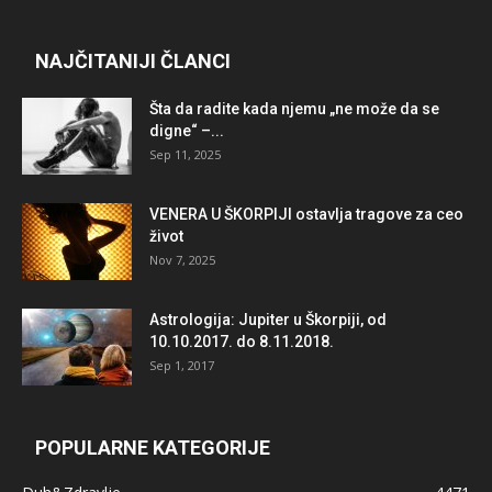
NAJČITANIJI ČLANCI
Šta da radite kada njemu „ne može da se
digne“ –...
Sep 11, 2025
VENERA U ŠKORPIJI ostavlja tragove za ceo
život
Nov 7, 2025
Astrologija: Jupiter u Škorpiji, od
10.10.2017. do 8.11.2018.
Sep 1, 2017
POPULARNE KATEGORIJE