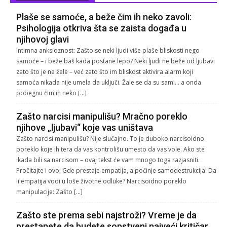
Plaše se samoće, a beže čim ih neko zavoli:
Psihologija otkriva šta se zaista događa u
njihovoj glavi
Intimna anksioznost: Zašto se neki ljudi više plaše bliskosti nego
samoće – i beže baš kada postane lepo? Neki ljudi ne beže od ljubavi
zato što je ne žele – već zato što im bliskost aktivira alarm koji
samoća nikada nije umela da uključi. Žale se da su sami… a onda
pobegnu čim ih neko […]
Zašto narcisi manipulišu? Mračno poreklo
njihove „ljubavi“ koje vas uništava
Zašto narcisi manipulišu? Nije slučajno. To je duboko narcisoidno
poreklo koje ih tera da vas kontrolišu umesto da vas vole. Ako ste
ikada bili sa narcisom – ovaj tekst će vam mnogo toga razjasniti.
Pročitajte i ovo: Gde prestaje empatija, a počinje samodestrukcija: Da
li empatija vodi u loše životne odluke? Narcisoidno poreklo
manipulacije: Zašto […]
Zašto ste prema sebi najstroži? Vreme je da
prestanete da budete sopstveni najveći kritičar