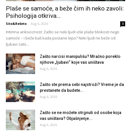
Plaše se samoće, a beže čim ih neko zavoli:
Psihologija otkriva...
Sito&Rešeto
-
Aug 6, 2026
0
Intimna anksioznost: Zašto se neki ljudi više plaše bliskosti nego
samoće – i beže baš kada postane lepo? Neki ljudi ne beže od
ljubavi zato...
Zašto narcisi manipulišu? Mračno poreklo
njihove „ljubavi“ koje vas uništava
Aug 6, 2026
Zašto ste prema sebi najstroži? Vreme je da
prestanete da budete...
Aug 6, 2026
Zašto se ne možete otrgnuti od osobe koja
vas uništava? Objašnjenje...
Aug 6, 2026