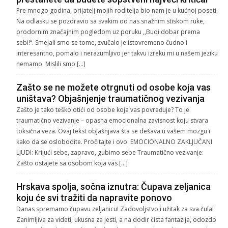
Pre mnogo godina, prijatelj mojih roditelja bio nam je u kućnoj poseti.
Na odlasku se pozdravio sa svakim od nas snažnim stiskom ruke,
prodornim značajnim pogledom uz poruku ,,Budi dobar prema
sebi!“. Smejali smo se tome, zvučalo je istovremeno čudno i
interesantno, pomalo i nerazumljivo jer takvu izreku mi u našem jeziku
nemamo. Mislili smo […]
Zašto se ne možete otrgnuti od osobe koja vas
uništava? Objašnjenje traumatičnog vezivanja
Zašto je tako teško otići od osobe koja vas povređuje? To je
traumatično vezivanje – opasna emocionalna zavisnost koju stvara
toksična veza. Ovaj tekst objašnjava šta se dešava u vašem mozgu i
kako da se oslobodite. Pročitajte i ovo: EMOCIONALNO ZAKLJUČANI
LJUDI: Krijući sebe, zapravo, gubimo sebe Traumatično vezivanje:
Zašto ostajete sa osobom koja vas […]
Hrskava spolja, sočna iznutra: Čupava zeljanica
koju će svi tražiti da napravite ponovo
Danas spremamo čupavu zeljanicu! Zadovoljstvo i užitak za sva čula!
Zanimljiva za videti, ukusna za jesti, a na dodir čista fantazija, odozdo