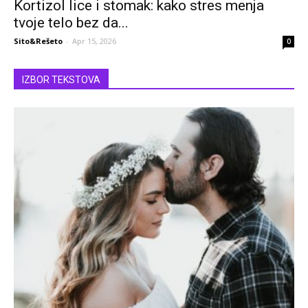
Kortizol lice i stomak: kako stres menja
tvoje telo bez da...
Sito&Rešeto
-
Apr 15, 2026
0
IZBOR TEKSTOVA