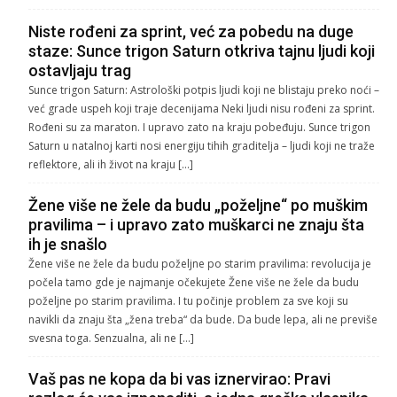
Niste rođeni za sprint, već za pobedu na duge
staze: Sunce trigon Saturn otkriva tajnu ljudi koji
ostavljaju trag
Sunce trigon Saturn: Astrološki potpis ljudi koji ne blistaju preko noći –
već grade uspeh koji traje decenijama Neki ljudi nisu rođeni za sprint.
Rođeni su za maraton. I upravo zato na kraju pobeđuju. Sunce trigon
Saturn u natalnoj karti nosi energiju tihih graditelja – ljudi koji ne traže
reflektore, ali ih život na kraju […]
Žene više ne žele da budu „poželjne“ po muškim
pravilima – i upravo zato muškarci ne znaju šta
ih je snašlo
Žene više ne žele da budu poželjne po starim pravilima: revolucija je
počela tamo gde je najmanje očekujete Žene više ne žele da budu
poželjne po starim pravilima. I tu počinje problem za sve koji su
navikli da znaju šta „žena treba“ da bude. Da bude lepa, ali ne previše
svesna toga. Senzualna, ali ne […]
Vaš pas ne kopa da bi vas iznervirao: Pravi