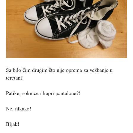
Sa bilo čim drugim što nije oprema za vežbanje u
teretani!
Patike, soknice i kapri pantalone?!
Ne, nikako!
Bljak!