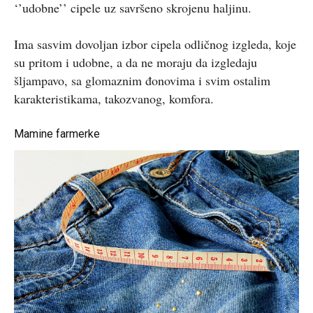
‘’udobne’’ cipele uz savršeno skrojenu haljinu.
Ima sasvim dovoljan izbor cipela odličnog izgleda, koje
su pritom i udobne, a da ne moraju da izgledaju
šljampavo, sa glomaznim đonovima i svim ostalim
karakteristikama, takozvanog, komfora.
Mamine farmerke