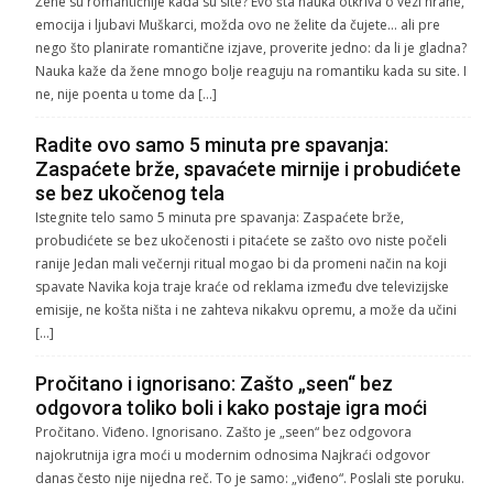
Žene su romantičnije kada su site? Evo šta nauka otkriva o vezi hrane,
emocija i ljubavi Muškarci, možda ovo ne želite da čujete… ali pre
nego što planirate romantične izjave, proverite jedno: da li je gladna?
Nauka kaže da žene mnogo bolje reaguju na romantiku kada su site. I
ne, nije poenta u tome da […]
Radite ovo samo 5 minuta pre spavanja:
Zaspaćete brže, spavaćete mirnije i probudićete
se bez ukočenog tela
Istegnite telo samo 5 minuta pre spavanja: Zaspaćete brže,
probudićete se bez ukočenosti i pitaćete se zašto ovo niste počeli
ranije Jedan mali večernji ritual mogao bi da promeni način na koji
spavate Navika koja traje kraće od reklama između dve televizijske
emisije, ne košta ništa i ne zahteva nikakvu opremu, a može da učini
[…]
Pročitano i ignorisano: Zašto „seen“ bez
odgovora toliko boli i kako postaje igra moći
Pročitano. Viđeno. Ignorisano. Zašto je „seen“ bez odgovora
najokrutnija igra moći u modernim odnosima Najkraći odgovor
danas često nije nijedna reč. To je samo: „viđeno“. Poslali ste poruku.