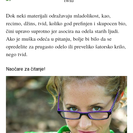
Dok neki materijali odražavaju mladolikost, kao,
recimo, džins, tvid, koliko god prefinjen i skupocen bio,
čini upravo suprotno jer asocira na odela starih ljudi.
Ako je muška odeća u pitanju, bolje bi bilo da se
opredelite za prugasto odelo ili preveliko šatorsko krilo,
nego tvid.
Naočare za čitanje!