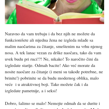
Naravno da vam trebaju i da bez njih ne možete da
funkcionišete ali nijedna žena ne izgleda mlađe sa
malim naočarima za čitanje, smeštenim na vrhu njenog
nosa. A tek lanac vezan za drške naočara, tako da vam
uvek budu pri ruci!?! Ne, nikako! To naročito čini da
izgledate starije. Odmah bacite! Ako već morate da
nosite naočare za čitanje (i meni su takođe potrebne, ne
brinite!) pobrinite se da budu modernog oblika, malo
veće i u atraktivnoj boji. Tako možete čak i da
izgledate pametnije, a i seksi!
Dobro, šalimo se malo! Nemojte odmah da se durite i