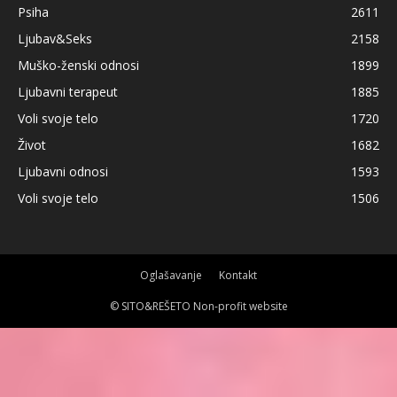
Psiha
2611
Ljubav&Seks
2158
Muško-ženski odnosi
1899
Ljubavni terapeut
1885
Voli svoje telo
1720
Život
1682
Ljubavni odnosi
1593
Voli svoje telo
1506
Oglašavanje
Kontakt
© SITO&REŠETO Non-profit website