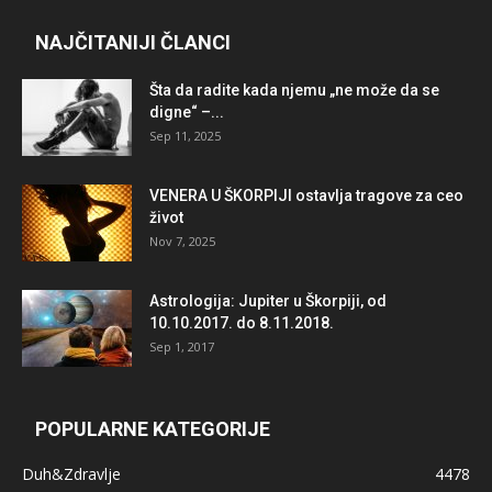
NAJČITANIJI ČLANCI
Šta da radite kada njemu „ne može da se
digne“ –...
Sep 11, 2025
VENERA U ŠKORPIJI ostavlja tragove za ceo
život
Nov 7, 2025
Astrologija: Jupiter u Škorpiji, od
10.10.2017. do 8.11.2018.
Sep 1, 2017
POPULARNE KATEGORIJE
Duh&Zdravlje
4478