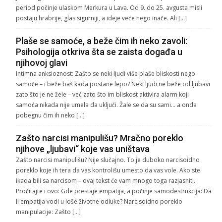
period počinje ulaskom Merkura u Lava. Od 9. do 25. avgusta misli
postaju hrabrije, glas sigurniji, a ideje veće nego inače. Ali […]
Plaše se samoće, a beže čim ih neko zavoli:
Psihologija otkriva šta se zaista događa u
njihovoj glavi
Intimna anksioznost: Zašto se neki ljudi više plaše bliskosti nego
samoće – i beže baš kada postane lepo? Neki ljudi ne beže od ljubavi
zato što je ne žele – već zato što im bliskost aktivira alarm koji
samoća nikada nije umela da uključi. Žale se da su sami… a onda
pobegnu čim ih neko […]
Zašto narcisi manipulišu? Mračno poreklo
njihove „ljubavi“ koje vas uništava
Zašto narcisi manipulišu? Nije slučajno. To je duboko narcisoidno
poreklo koje ih tera da vas kontrolišu umesto da vas vole. Ako ste
ikada bili sa narcisom – ovaj tekst će vam mnogo toga razjasniti.
Pročitajte i ovo: Gde prestaje empatija, a počinje samodestrukcija: Da
li empatija vodi u loše životne odluke? Narcisoidno poreklo
manipulacije: Zašto […]