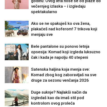
godinu: Ovog leta nose se od plaže do
večernjeg izlaska – i izgledaju
spektakularno
Ako se ne spakuješ ko ova žena,
plakaćeš nad koferom! 7 trikova koji
menjaju sve
Bele pantalone su ponovo letnja
opsesija: Komad koji izgleda luksuzno
čak i kada je napolju 40 stepeni
Satenska haljina koja menja sve:
Komad zbog kog zaboravljaš na sve
druge za sezonu venčanja 2026
Duge suknje? Najlakši način da
izgledaš kao da imaš stil pod
kontrolom ovog proleća