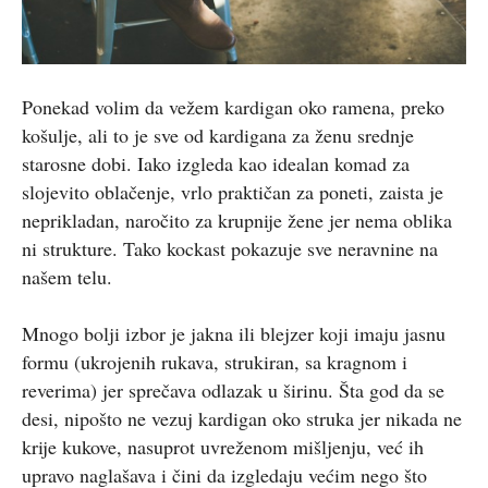
Ponekad volim da vežem kardigan oko ramena, preko
košulje, ali to je sve od kardigana za ženu srednje
starosne dobi. Iako izgleda kao idealan komad za
slojevito oblačenje, vrlo praktičan za poneti, zaista je
neprikladan, naročito za krupnije žene jer nema oblika
ni strukture. Tako kockast pokazuje sve neravnine na
našem telu.
Mnogo bolji izbor je jakna ili blejzer koji imaju jasnu
formu (ukrojenih rukava, strukiran, sa kragnom i
reverima) jer sprečava odlazak u širinu. Šta god da se
desi, nipošto ne vezuj kardigan oko struka jer nikada ne
krije kukove, nasuprot uvreženom mišljenju, već ih
upravo naglašava i čini da izgledaju većim nego što