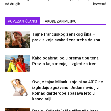
od drugih
krevetu!
POVEZANI ČLANCI
TAKOĐE ZANIMLJIVO
Tajne francuskog ženskog šika –
pravila koja svaka žena treba da zna
Kako odabrati boju prema tipu tena:
Pravila koja menjaju izgled za tren
Ovo je tajna Milanki koje ni na 40°C ne
izgledaju zgužvano: Jedan nevidljivi
komad garderobe spasava leto u
kancelariji