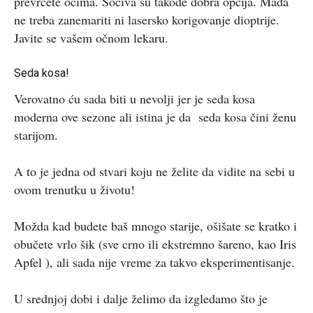
prevrćete očima. Sočiva su takođe dobra opcija. Mada
ne treba zanemariti ni lasersko korigovanje dioptrije.
Javite se vašem očnom lekaru.
Seda kosa!
Verovatno ću sada biti u nevolji jer je seda kosa
moderna ove sezone ali istina je da seda kosa čini ženu
starijom.
A to je jedna od stvari koju ne želite da vidite na sebi u
ovom trenutku u životu!
Možda kad budete baš mnogo starije, ošišate se kratko i
obučete vrlo šik (sve crno ili ekstremno šareno, kao Iris
Apfel ), ali sada nije vreme za takvo eksperimentisanje.
U srednjoj dobi i dalje želimo da izgledamo što je