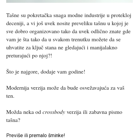
Tašne su pokretačka snaga modne industrije u protekloj
deceniji, a vi još uvek nosite preveliku tašnu u kojoj je
sve dobro organizovano tako da uvek odlično znate gde
vam je šta tako da u svakom trenutku možete da se
uhvatite za ključ stana ne gledajući i manijalakno
preturajući po njoj?!
Što je najgore, dodaje vam godine!
Modernija verzija može da bude osvežavajuća za vaš
ten.
Možda neka od
crossbody
verzija ili zabavna pismo
tašna?
Previše ili premalo šminke!