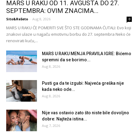
MARS U RAKU OD 11. AVGUSTA DO 27.
SEPTEMBRA: OVIM ZNACIMA...
Sito&Rešeto
-
Aug 8, 2026
0
MARS U RAKU ĆE POMERITI SVE ŠTO STE GODINAMA ĆUTALI: Evo koji
znakovi ulaze u najjaču emotivnu borbu do 27. septembra Neko će
renovirati kuću,...
MARS U RAKU MENJA PRAVILA IGRE: Bićemo
spremni da se borimo...
Aug 8, 2026
Pusti ga da te izgubi: Najveća greška nije
kada neko ode...
Aug 8, 2026
Nije vas ostavio zato što niste bile dovoljno
dobre: Najteža istina...
Aug 7, 2026