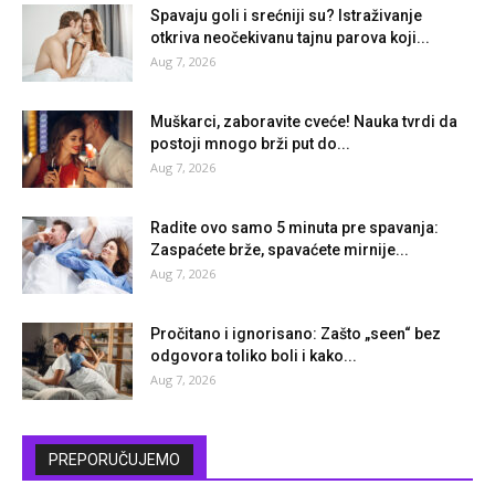
Spavaju goli i srećniji su? Istraživanje
otkriva neočekivanu tajnu parova koji...
Aug 7, 2026
Muškarci, zaboravite cveće! Nauka tvrdi da
postoji mnogo brži put do...
Aug 7, 2026
Radite ovo samo 5 minuta pre spavanja:
Zaspaćete brže, spavaćete mirnije...
Aug 7, 2026
Pročitano i ignorisano: Zašto „seen“ bez
odgovora toliko boli i kako...
Aug 7, 2026
PREPORUČUJEMO