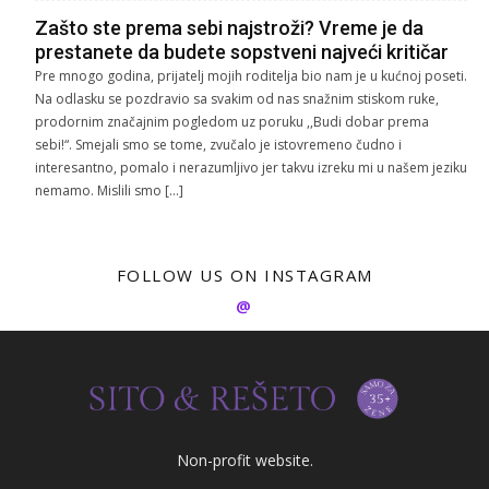
Zašto ste prema sebi najstroži? Vreme je da
prestanete da budete sopstveni najveći kritičar
Pre mnogo godina, prijatelj mojih roditelja bio nam je u kućnoj poseti.
Na odlasku se pozdravio sa svakim od nas snažnim stiskom ruke,
prodornim značajnim pogledom uz poruku ,,Budi dobar prema
sebi!“. Smejali smo se tome, zvučalo je istovremeno čudno i
interesantno, pomalo i nerazumljivo jer takvu izreku mi u našem jeziku
nemamo. Mislili smo […]
FOLLOW US ON INSTAGRAM
@
Non-profit website.