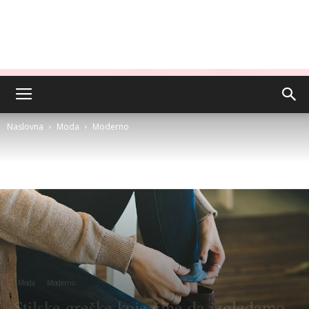
Naslovna
Moda
Moderno
Moda
Moderno
Stilske greške koje čine da izgledamo