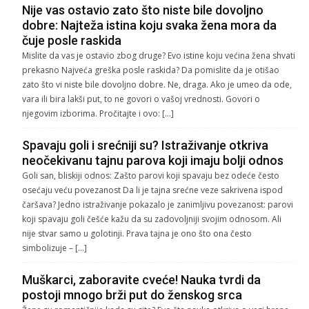
Nije vas ostavio zato što niste bile dovoljno
dobre: Najteža istina koju svaka žena mora da
čuje posle raskida
Mislite da vas je ostavio zbog druge? Evo istine koju većina žena shvati
prekasno Najveća greška posle raskida? Da pomislite da je otišao
zato što vi niste bile dovoljno dobre. Ne, draga. Ako je umeo da ode,
vara ili bira lakši put, to ne govori o vašoj vrednosti. Govori o
njegovim izborima. Pročitajte i ovo: […]
Spavaju goli i srećniji su? Istraživanje otkriva
neočekivanu tajnu parova koji imaju bolji odnos
Goli san, bliskiji odnos: Zašto parovi koji spavaju bez odeće često
osećaju veću povezanost Da li je tajna srećne veze sakrivena ispod
čaršava? Jedno istraživanje pokazalo je zanimljivu povezanost: parovi
koji spavaju goli češće kažu da su zadovoljniji svojim odnosom. Ali
nije stvar samo u golotinji. Prava tajna je ono što ona često
simbolizuje – […]
Muškarci, zaboravite cveće! Nauka tvrdi da
postoji mnogo brži put do ženskog srca