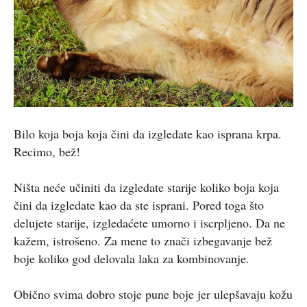
Bilo koja boja koja čini da izgledate kao isprana krpa.
Recimo, bež!
Ništa neće učiniti da izgledate starije koliko boja koja
čini da izgledate kao da ste isprani. Pored toga što
delujete starije, izgledaćete umorno i iscrpljeno. Da ne
kažem, istrošeno. Za mene to znači izbegavanje bež
boje koliko god delovala laka za kombinovanje.
Obično svima dobro stoje pune boje jer ulepšavaju kožu