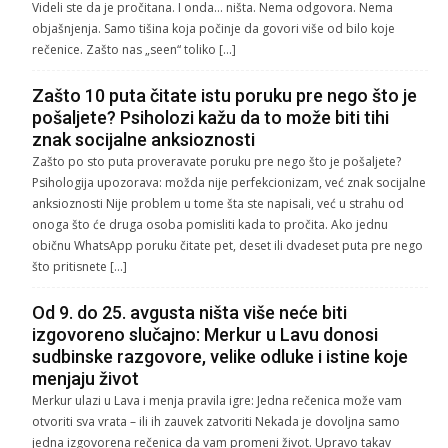
Videli ste da je pročitana. I onda… ništa. Nema odgovora. Nema
objašnjenja. Samo tišina koja počinje da govori više od bilo koje
rečenice. Zašto nas „seen“ toliko […]
Zašto 10 puta čitate istu poruku pre nego što je
pošaljete? Psiholozi kažu da to može biti tihi
znak socijalne anksioznosti
Zašto po sto puta proveravate poruku pre nego što je pošaljete?
Psihologija upozorava: možda nije perfekcionizam, već znak socijalne
anksioznosti Nije problem u tome šta ste napisali, već u strahu od
onoga što će druga osoba pomisliti kada to pročita. Ako jednu
običnu WhatsApp poruku čitate pet, deset ili dvadeset puta pre nego
što pritisnete […]
Od 9. do 25. avgusta ništa više neće biti
izgovoreno slučajno: Merkur u Lavu donosi
sudbinske razgovore, velike odluke i istine koje
menjaju život
Merkur ulazi u Lava i menja pravila igre: Jedna rečenica može vam
otvoriti sva vrata – ili ih zauvek zatvoriti Nekada je dovoljna samo
jedna izgovorena rečenica da vam promeni život. Upravo takav