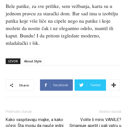
Bele patike, za sve prilike, sem vežbanja, karta su u
jednom pravcu za starački dom. Bar sad ima u izobilju
patika koje više liče na cipele nego na patike i koje
možete da nosite čak i uz elegantno odelo, mantil ili
kaput. Bundu! I da pritom izgledate moderno,
mladalački i šik.
IZVOR
About Style
Facebook
Twitter
Share
Prethodni članak
Sledeći članak
Kako vaspitavaju majke, a kako
Volite li miris VANILE?
očevi: Šta mogu da nauče jedni
Smanjuje apetit i pali vatru u