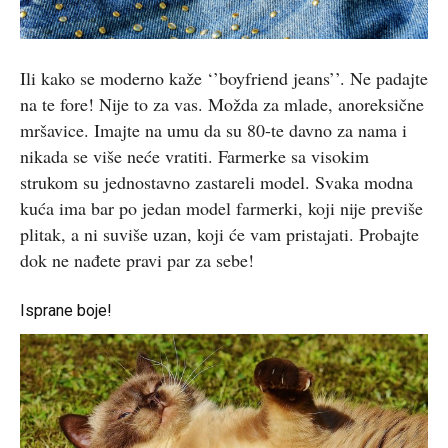
Ili kako se moderno kaže ‘’boyfriend jeans’’. Ne padajte
na te fore! Nije to za vas. Možda za mlade, anoreksične
mršavice. Imajte na umu da su 80-te davno za nama i
nikada se više neće vratiti. Farmerke sa visokim
strukom su jednostavno zastareli model. Svaka modna
kuća ima bar po jedan model farmerki, koji nije previše
plitak, a ni suviše uzan, koji će vam pristajati. Probajte
dok ne nađete pravi par za sebe!
Isprane boje!