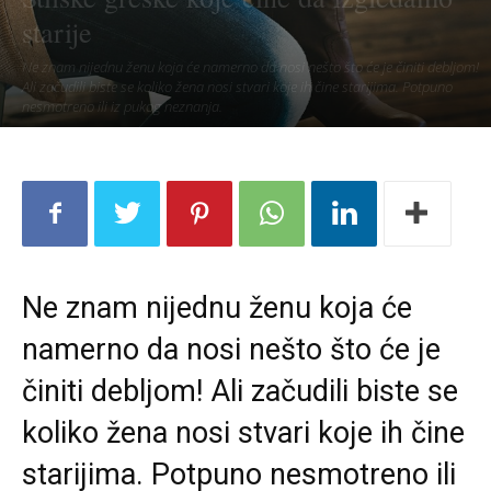
starije
Ne znam nijednu ženu koja će namerno da nosi nešto što će je činiti debljom!
Ali začudili biste se koliko žena nosi stvari koje ih čine starijima. Potpuno
nesmotreno ili iz pukog neznanja.
Ne znam nijednu ženu koja će
namerno da nosi nešto što će je
činiti debljom! Ali začudili biste se
koliko žena nosi stvari koje ih čine
starijima. Potpuno nesmotreno ili