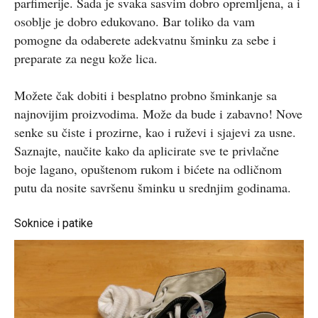
parfimerije. Sada je svaka sasvim dobro opremljena, a i
osoblje je dobro edukovano. Bar toliko da vam
pomogne da odaberete adekvatnu šminku za sebe i
preparate za negu kože lica.
Možete čak dobiti i besplatno probno šminkanje sa
najnovijim proizvodima. Može da bude i zabavno! Nove
senke su čiste i prozirne, kao i ruževi i sjajevi za usne.
Saznajte, naučite kako da aplicirate sve te privlačne
boje lagano, opuštenom rukom i bićete na odličnom
putu da nosite savršenu šminku u srednjim godinama.
Soknice i patike