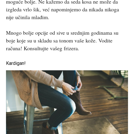
moguće bolje. Ne kažemo da seda kosa ne može da
izgleda vrlo šik, već napominjemo da nikada nikoga
nije učinila mlađim.
Mnogo bolje opcije od sive u srednjim godinama su
boje koje su u skladu sa tonom vaše kože. Vodite
računa! Konsultujte vašeg frizera.
Kardigan!