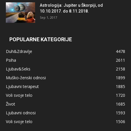
Astrologija: Jupiter u Škorpiji, od
10.10.2017. do 8.11.2018.
Sep 1, 2017
POPULARNE KATEGORIJE
Duh&Zdravlje
4478
Psiha
2611
Ljubav&Seks
2158
Muško-ženski odnosi
1899
Ljubavni terapeut
1885
Voli svoje telo
1720
Život
1685
Ljubavni odnosi
1593
Voli svoje telo
1506