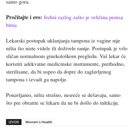
samo gora.
Pročitajte i ovo:
Jedini razlog zašto je veličina penisa
bitna
Lekarski postupak uklanjanja tampona iz vagine nije
ništa što niste videle ili doživele ranije. Postupak je vrlo
sličan normalnom ginekološkom pregledu. Vaš lekar će
koristiti adekvatne medicinske instrumente, prethodno,
sterilisane, da bi uspeo da dopre do zaglavljenog
tampona i izvadi ga napolje.
Ponavljamo, ništa strašno, nesreće se dešavaju, samo
što pre obratite se lekaru da ne bi došlo do infekcije.
IZVOR
Women's Health