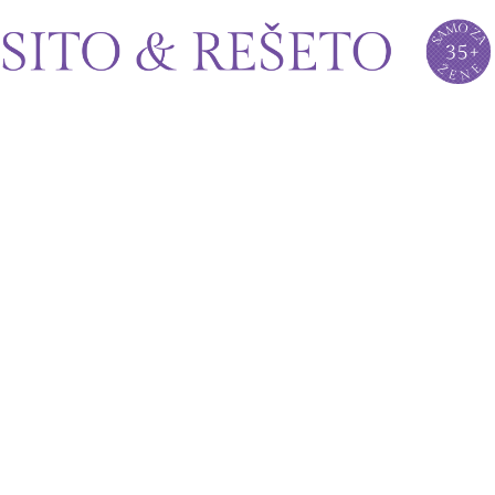
Sito&Rešeto