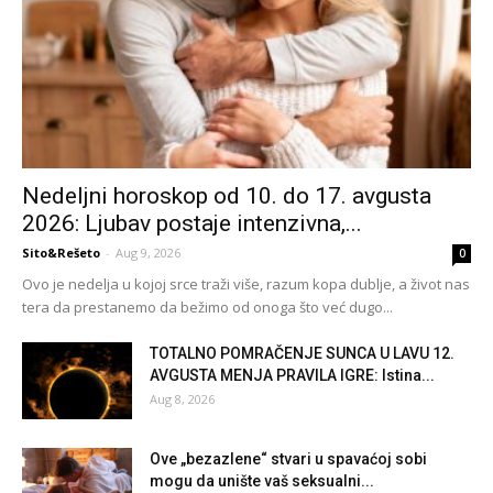
Nedeljni horoskop od 10. do 17. avgusta
2026: Ljubav postaje intenzivna,...
Sito&Rešeto
-
Aug 9, 2026
0
Ovo je nedelja u kojoj srce traži više, razum kopa dublje, a život nas
tera da prestanemo da bežimo od onoga što već dugo...
TOTALNO POMRAČENJE SUNCA U LAVU 12.
AVGUSTA MENJA PRAVILA IGRE: Istina...
Aug 8, 2026
Ove „bezazlene“ stvari u spavaćoj sobi
mogu da unište vaš seksualni...