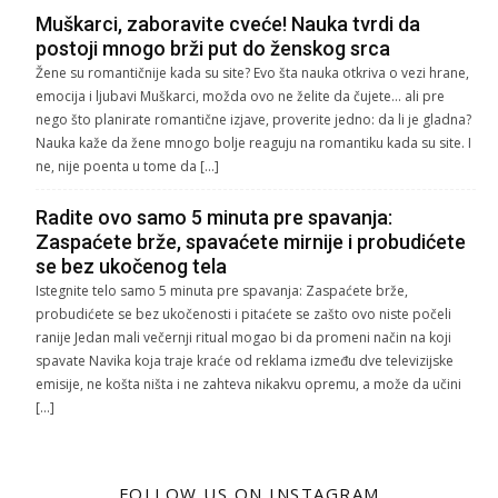
Muškarci, zaboravite cveće! Nauka tvrdi da
postoji mnogo brži put do ženskog srca
Žene su romantičnije kada su site? Evo šta nauka otkriva o vezi hrane,
emocija i ljubavi Muškarci, možda ovo ne želite da čujete… ali pre
nego što planirate romantične izjave, proverite jedno: da li je gladna?
Nauka kaže da žene mnogo bolje reaguju na romantiku kada su site. I
ne, nije poenta u tome da […]
Radite ovo samo 5 minuta pre spavanja:
Zaspaćete brže, spavaćete mirnije i probudićete
se bez ukočenog tela
Istegnite telo samo 5 minuta pre spavanja: Zaspaćete brže,
probudićete se bez ukočenosti i pitaćete se zašto ovo niste počeli
ranije Jedan mali večernji ritual mogao bi da promeni način na koji
spavate Navika koja traje kraće od reklama između dve televizijske
emisije, ne košta ništa i ne zahteva nikakvu opremu, a može da učini
[…]
FOLLOW US ON INSTAGRAM