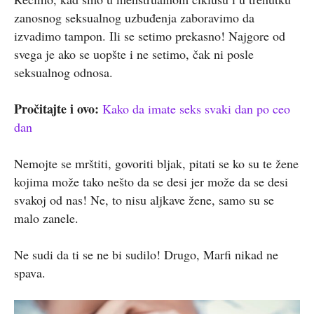
zanosnog seksualnog uzbuđenja zaboravimo da
izvadimo tampon. Ili se setimo prekasno! Najgore od
svega je ako se uopšte i ne setimo, čak ni posle
seksualnog odnosa.
Pročitajte i ovo:
Kako da imate seks svaki dan po ceo
dan
Nemojte se mrštiti, govoriti bljak, pitati se ko su te žene
kojima može tako nešto da se desi jer može da se desi
svakoj od nas! Ne, to nisu aljkave žene, samo su se
malo zanele.
Ne sudi da ti se ne bi sudilo! Drugo, Marfi nikad ne
spava.