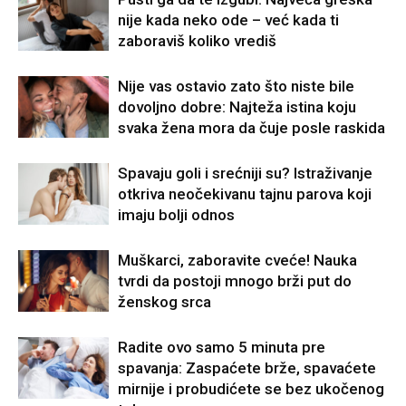
nije kada neko ode – već kada ti
zaboraviš koliko vrediš
Nije vas ostavio zato što niste bile
dovoljno dobre: Najteža istina koju
svaka žena mora da čuje posle raskida
Spavaju goli i srećniji su? Istraživanje
otkriva neočekivanu tajnu parova koji
imaju bolji odnos
Muškarci, zaboravite cveće! Nauka
tvrdi da postoji mnogo brži put do
ženskog srca
Radite ovo samo 5 minuta pre
spavanja: Zaspaćete brže, spavaćete
mirnije i probudićete se bez ukočenog