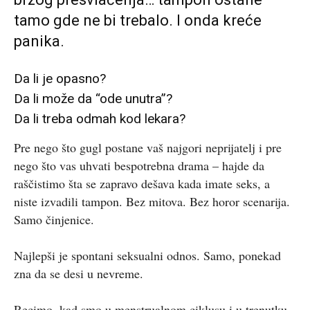
tamo gde ne bi trebalo. I onda kreće
panika.
Da li je opasno?
Da li može da “ode unutra”?
Da li treba odmah kod lekara?
Pre nego što gugl postane vaš najgori neprijatelj i pre
nego što vas uhvati bespotrebna drama – hajde da
raščistimo šta se zapravo dešava kada imate seks, a
niste izvadili tampon. Bez mitova. Bez horor scenarija.
Samo činjenice.
Najlepši je spontani seksualni odnos. Samo, ponekad
zna da se desi u nevreme.
Recimo, kad smo u menstrualnom ciklusu i u trenutku