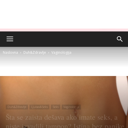
Naslovna
Duh&Zdravlje
Vaginologija
Duh&Zdravlje
Ljubav&Seks
Seks
Vaginologija
Šta se zaista dešava ako imate seks, a
niste izvadili tampon? Istina bez panike