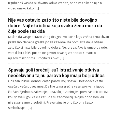
izgubi baš vas da bi shvatio koliko vredite, onda vas nikada nije ni
video onako kako […]
Nije vas ostavio zato što niste bile dovoljno
dobre: Najteža istina koju svaka žena mora da
čuje posle raskida
Mislite da vas je ostavio zbog druge? Evo istine koju većina žena shvati
prekasno Najveća greška posle raskida? Da pomislite da je otišao
zato što vi niste bile dovoljno dobre. Ne, draga. Ako je umeo da ode,
vara ili bira lakši put, to ne govori o vašoj vrednosti. Govori o
njegovim izborima. Pročitajte i ovo: […]
Spavaju goli i srećniji su? Istraživanje otkriva
neočekivanu tajnu parova koji imaju bolji odnos
Goli san, bliskiji odnos: Zašto parovi koji spavaju bez odeće često
osećaju veću povezanost Da li je tajna srećne veze sakrivena ispod
čaršava? Jedno istraživanje pokazalo je zanimljivu povezanost: parovi
koji spavaju goli češće kažu da su zadovoljniji svojim odnosom. Ali
nije stvar samo u golotinji. Prava tajna je ono što ona često
simbolizuje – […]