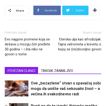
Facebook
Twitter
Share
Prethodni članak
Sledeći članak
Evo najgore promene koja se
Eterska ulja kao afrodizijak:
dešava u mozgu čim pređete
Tajna vatrometa u krevetu o
50 godina – i šta niko ne
kojoj se (ne)dovoljno govori
govori o tome
POVEZANI ČLANCI
TAKOĐE ZANIMLJIVO
Ove „bezazlene“ stvari u spavaćoj sobi
mogu da unište vaš seksualni život – a
većina ih svakodnevno radi
Pusti ga da te izgubi: Najveća greška