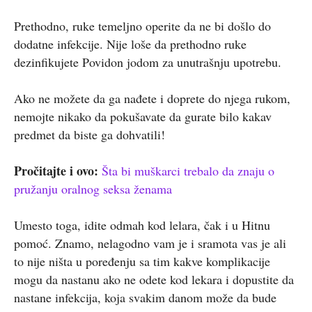
Prethodno, ruke temeljno operite da ne bi došlo do
dodatne infekcije. Nije loše da prethodno ruke
dezinfikujete Povidon jodom za unutrašnju upotrebu.
Ako ne možete da ga nađete i doprete do njega rukom,
nemojte nikako da pokušavate da gurate bilo kakav
predmet da biste ga dohvatili!
Pročitajte i ovo:
Šta bi muškarci trebalo da znaju o
pružanju oralnog seksa ženama
Umesto toga, idite odmah kod lelara, čak i u Hitnu
pomoć. Znamo, nelagodno vam je i sramota vas je ali
to nije ništa u poređenju sa tim kakve komplikacije
mogu da nastanu ako ne odete kod lekara i dopustite da
nastane infekcija, koja svakim danom može da bude