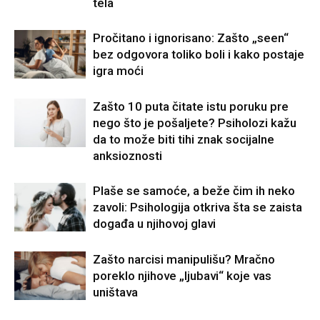
tela
Pročitano i ignorisano: Zašto „seen“
bez odgovora toliko boli i kako postaje
igra moći
Zašto 10 puta čitate istu poruku pre
nego što je pošaljete? Psiholozi kažu
da to može biti tihi znak socijalne
anksioznosti
Plaše se samoće, a beže čim ih neko
zavoli: Psihologija otkriva šta se zaista
događa u njihovoj glavi
Zašto narcisi manipulišu? Mračno
poreklo njihove „ljubavi“ koje vas
uništava