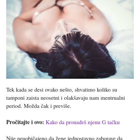
Tek kada se desi ovako nešto, shvatimo koliko su
tamponi zaista neosetni i olakšavaju nam mentrualni
period. Možda čak i previše.
Pročitajte i ovo:
Kako da pronađeš njenu G tačku
Nije neuobičajeno da žene jednostavno zaborave da