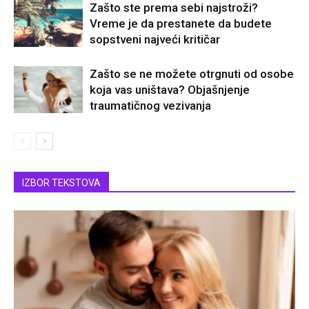
Zašto ste prema sebi najstroži?
Vreme je da prestanete da budete
sopstveni najveći kritičar
Zašto se ne možete otrgnuti od osobe
koja vas uništava? Objašnjenje
traumatičnog vezivanja
IZBOR TEKSTOVA