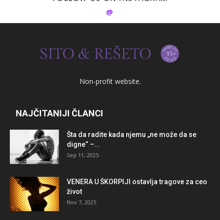
@
Non-profit website.
NAJČITANIJI ČLANCI
Šta da radite kada njemu „ne može da se
digne“ –...
Sep 11, 2025
VENERA U ŠKORPIJI ostavlja tragove za ceo
život
Nov 7, 2025