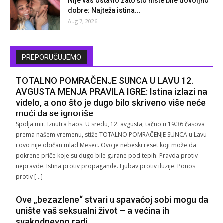
Nije vas ostavio zato što niste bile dovoljno
dobre: Najteža istina...
Aug 7, 2026
PREPORUČUJEMO
TOTALNO POMRAČENJE SUNCA U LAVU 12.
AVGUSTA MENJA PRAVILA IGRE: Istina izlazi na
videlo, a ono što je dugo bilo skriveno više neće
moći da se ignoriše
Spolja mir. Iznutra haos. U sredu, 12. avgusta, tačno u 19.36 časova
prema našem vremenu, stiže TOTALNO POMRAČENJE SUNCA u Lavu –
i ovo nije običan mlad Mesec. Ovo je nebeski reset koji može da
pokrene priče koje su dugo bile gurane pod tepih. Pravda protiv
nepravde. Istina protiv propagande. Ljubav protiv iluzije. Ponos
protiv […]
Ove „bezazlene“ stvari u spavaćoj sobi mogu da
unište vaš seksualni život – a većina ih
svakodnevno radi