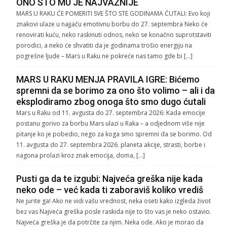
ONO ŠTO MU JE NAJVAŽNIJE
MARS U RAKU ĆE POMERITI SVE ŠTO STE GODINAMA ĆUTALI: Evo koji
znakovi ulaze u najjaču emotivnu borbu do 27. septembra Neko će
renovirati kuću, neko raskinuti odnos, neko se konačno suprotstaviti
porodici, a neko će shvatiti da je godinama trošio energiju na
pogrešne ljude – Mars u Raku ne pokreće nas tamo gde bi […]
MARS U RAKU MENJA PRAVILA IGRE: Bićemo
spremni da se borimo za ono što volimo – ali i da
eksplodiramo zbog onoga što smo dugo ćutali
Mars u Raku od 11. avgusta do 27. septembra 2026: Kada emocije
postanu gorivo za borbu Mars ulazi u Raka – a odjednom više nije
pitanje ko je pobedio, nego za koga smo spremni da se borimo. Od
11. avgusta do 27. septembra 2026. planeta akcije, strasti, borbe i
nagona prolazi kroz znak emocija, doma, […]
Pusti ga da te izgubi: Najveća greška nije kada
neko ode – već kada ti zaboraviš koliko vrediš
Ne jurite ga! Ako ne vidi vašu vrednost, neka oseti kako izgleda život
bez vas Najveća greška posle raskida nije to što vas je neko ostavio.
Najveća greška je da potrčite za njim. Neka ode. Ako je morao da