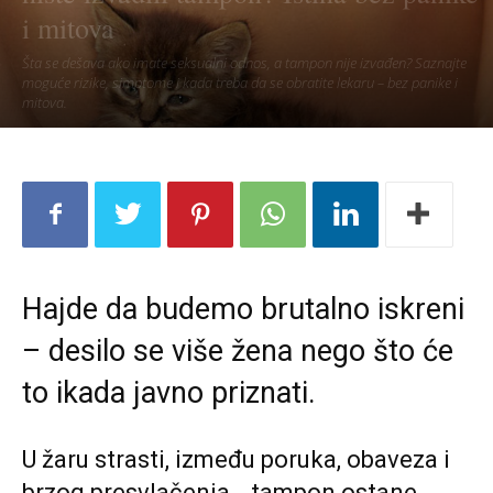
i mitova
Šta se dešava ako imate seksualni odnos, a tampon nije izvađen? Saznajte
moguće rizike, simptome i kada treba da se obratite lekaru – bez panike i
mitova.
Hajde da budemo brutalno iskreni
– desilo se više žena nego što će
to ikada javno priznati.
U žaru strasti, između poruka, obaveza i
brzog presvlačenja… tampon ostane