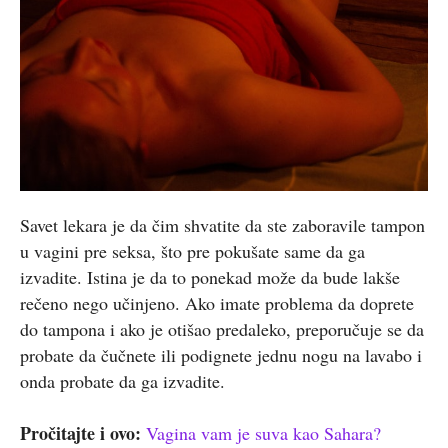
Savet lekara je da čim shvatite da ste zaboravile tampon
u vagini pre seksa, što pre pokušate same da ga
izvadite. Istina je da to ponekad može da bude lakše
rečeno nego učinjeno. Ako imate problema da doprete
do tampona i ako je otišao predaleko, preporučuje se da
probate da čučnete ili podignete jednu nogu na lavabo i
onda probate da ga izvadite.
Pročitajte i ovo:
Vagina vam je suva kao Sahara?