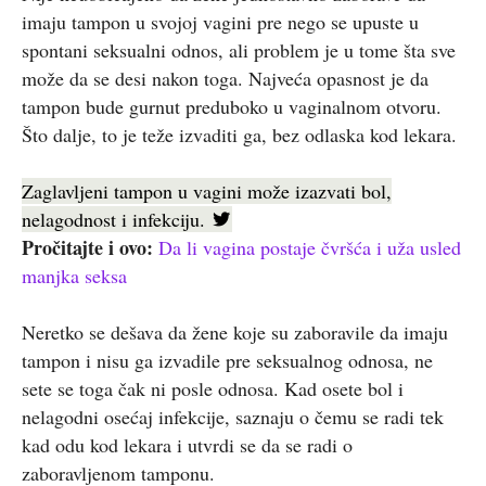
imaju tampon u svojoj vagini pre nego se upuste u
spontani seksualni odnos, ali problem je u tome šta sve
može da se desi nakon toga. Najveća opasnost je da
tampon bude gurnut preduboko u vaginalnom otvoru.
Što dalje, to je teže izvaditi ga, bez odlaska kod lekara.
Zaglavljeni tampon u vagini može izazvati bol,
nelagodnost i infekciju.
Pročitajte i ovo:
Da li vagina postaje čvršća i uža usled
manjka seksa
Neretko se dešava da žene koje su zaboravile da imaju
tampon i nisu ga izvadile pre seksualnog odnosa, ne
sete se toga čak ni posle odnosa. Kad osete bol i
nelagodni osećaj infekcije, saznaju o čemu se radi tek
kad odu kod lekara i utvrdi se da se radi o
zaboravljenom tamponu.