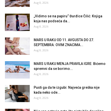
Aug 8, 2026
„Vidimo se na papiru“ Đurđice Čilić: Knjiga
koja nas podseća da...
Aug 8, 2026
MARS U RAKU OD 11. AVGUSTA DO 27.
SEPTEMBRA: OVIM ZNACIMA...
Aug 8, 2026
MARS U RAKU MENJA PRAVILA IGRE: Bićemo
spremni da se borimo...
Aug 8, 2026
Pusti ga da te izgubi: Najveća greška nije
kada neko ode...
Aug 8, 2026