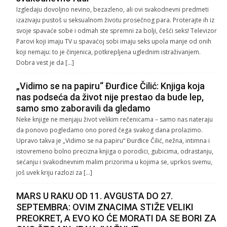
Izgledaju dovoljno nevino, bezazleno, ali ovi svakodnevni predmeti
izazivaju pustoš u seksualnom životu prosečnog para. Proterajte ih iz
svoje spavaće sobe i odmah ste spremni za bolji, češći seks! Televizor
Parovi koji imaju TV u spavaćoj sobi imaju seks upola manje od onih
koji nemaju: to je činjenica, potkrepljena uglednim istraživanjem.
Dobra vest je da […]
„Vidimo se na papiru“ Đurđice Čilić: Knjiga koja
nas podseća da život nije prestao da bude lep,
samo smo zaboravili da gledamo
Neke knjige ne menjaju život velikim rečenicama – samo nas nateraju
da ponovo pogledamo ono pored čega svakog dana prolazimo.
Upravo takva je „Vidimo se na papiru“ Đurđice Čilić, nežna, intimna i
istovremeno bolno precizna knjiga o porodici, gubicima, odrastanju,
sećanju i svakodnevnim malim prizorima u kojima se, uprkos svemu,
još uvek kriju razlozi za […]
MARS U RAKU OD 11. AVGUSTA DO 27.
SEPTEMBRA: OVIM ZNACIMA STIŽE VELIKI
PREOKRET, A EVO KO ĆE MORATI DA SE BORI ZA