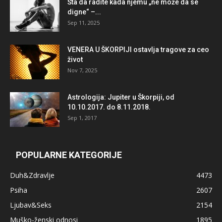
Šta da radite kada njemu „ne može da se
digne“ –...
Sep 11, 2025
VENERA U ŠKORPIJI ostavlja tragove za ceo
život
Nov 7, 2025
Astrologija: Jupiter u Škorpiji, od
10.10.2017. do 8.11.2018.
Sep 1, 2017
POPULARNE KATEGORIJE
Duh&Zdravlje
4473
Psiha
2607
Ljubav&Seks
2154
Muško-ženski odnosi
1895