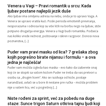
Venera u Vagi – Pravi romantik u srcu: Kada
ljubav postane najlepši jezik duše
Ako ljubav ima omiljenu adresu na nebu, onda je to upravo Vaga. A
Venera se upravo vratila kući. Posle perioda emotivnih previranja,
nesporazuma i odnosa koji su više ličili na borbu nego na ljubav, stiže
potpuno drugačija energija. Venera u Vagi budi romantiku. Podseća
nas koliko vrede nežnost, poštovanje i iskren razgovor. Donosi nova
poznanstva, […]
Puder vam pravi masku od lica? 7 grešaka zbog
kojih pogrešno birate nijansu i formulu – a ova
jedna je najčešća!
Puder vam možda izgleda kao maska – evo kako da izaberete onaj
koji će se stopiti sa vašom kožom Puder ne treba da vas pretvori u
osobu sa „drugim licem“. Ako se razdvaja od kože, postaje
narandžast, uvlači se u bore ili nestane pre ručka – možda problem
nije u vašem licu, već u pogrešnoj […]
Niste rođeni za sprint, već za pobedu na duge
staze: Sunce trigon Saturn otkriva tajnu ljudi koji