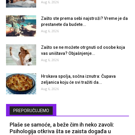
Aug 6, 2026
Zašto ste prema sebi najstroži? Vreme je da
prestanete da budete...
Aug 6, 2026
Zašto se ne možete otrgnuti od osobe koja
vas uništava? Objašnjenje...
Aug 6, 2026
Hrskava spolja, sočna iznutra: Čupava
zeljanica koju će svi tražiti da...
Aug 6, 2026
PREPORUČUJEMO
Plaše se samoće, a beže čim ih neko zavoli:
Psihologija otkriva šta se zaista događa u