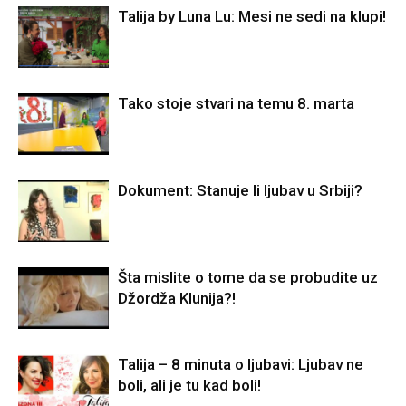
Talija by Luna Lu: Mesi ne sedi na klupi!
Tako stoje stvari na temu 8. marta
Dokument: Stanuje li ljubav u Srbiji?
Šta mislite o tome da se probudite uz
Džordža Klunija?!
Talija – 8 minuta o ljubavi: Ljubav ne
boli, ali je tu kad boli!