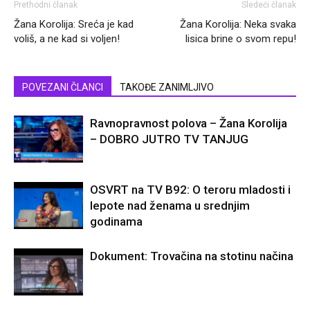
Prethodni članak
Sledeći članak
Žana Korolija: Sreća je kad
Žana Korolija: Neka svaka
voliš, a ne kad si voljen!
lisica brine o svom repu!
POVEZANI ČLANCI
TAKOĐE ZANIMLJIVO
Ravnopravnost polova – Žana Korolija
– DOBRO JUTRO TV TANJUG
OSVRT na TV B92: O teroru mladosti i
lepote nad ženama u srednjim
godinama
Dokument: Trovačina na stotinu načina