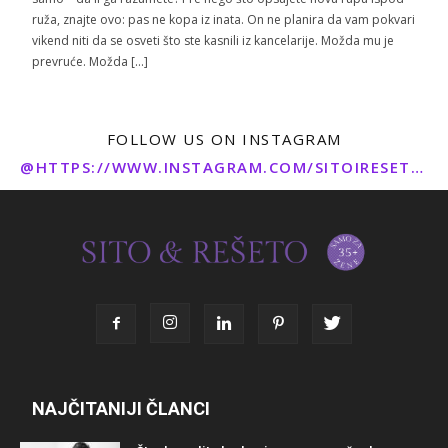
ruža, znajte ovo: pas ne kopa iz inata. On ne planira da vam pokvari
vikend niti da se osveti što ste kasnili iz kancelarije. Možda mu je
prevruće. Možda […]
FOLLOW US ON INSTAGRAM
@HTTPS://WWW.INSTAGRAM.COM/SITOIRESETO/
NAJČITANIJI ČLANCI