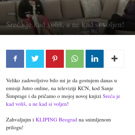
Video
Sreća je kad voliš, a ne kad si voljen!
Veliko zadovoljstvo bilo mi je da gostujem danas u
emisiji Jutro online, na televiziji KCN, kod Sanje
Šimprage i da pričamo o mojoj novoj knjizi
Sreća je
kad voliš, a ne kad si voljen
!
Zahvaljujm i
KLIPING Beograd
na snimljenom
prilogu!