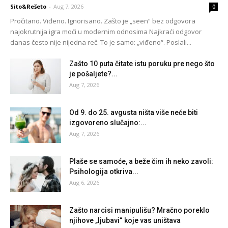
Sito&Rešeto
-
Aug 7, 2026
0
Pročitano. Viđeno. Ignorisano. Zašto je „seen“ bez odgovora
najokrutnija igra moći u modernim odnosima Najkraći odgovor
danas često nije nijedna reč. To je samo: „viđeno“. Poslali...
Zašto 10 puta čitate istu poruku pre nego što
je pošaljete?...
Aug 7, 2026
Od 9. do 25. avgusta ništa više neće biti
izgovoreno slučajno:...
Aug 7, 2026
Plaše se samoće, a beže čim ih neko zavoli:
Psihologija otkriva...
Aug 6, 2026
Zašto narcisi manipulišu? Mračno poreklo
njihove „ljubavi“ koje vas uništava