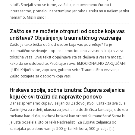
sebi!“. Smejali smo se tome, zvučalo je istovremeno čudno i
interesantno, pomalo i nerazumljivo jer takvu izreku mi u našem jeziku
nemamo. Mislili smo […]
Zašto se ne možete otrgnuti od osobe koja vas
uništava? Objašnjenje traumatičnog vezivanja
Zašto je tako teško otići od osobe koja vas povređuje? To je
traumatično vezivanje – opasna emocionalna zavisnost koju stvara
toksična veza. Ovaj tekst objašnjava šta se dešava u vašem mozgu i
kako da se oslobodite. Pročitajte i ovo: EMOCIONALNO ZAKLJUČANI
LJUDI: Krijući sebe, zapravo, gubimo sebe Traumatično vezivanje:
Zašto ostajete sa osobom koja vas […]
Hrskava spolja, sočna iznutra: Čupava zeljanica
koju će svi tražiti da napravite ponovo
Danas spremamo čupavu zeljanicu! Zadovoljstvo i užitak za sva čula!
Zanimljiva za videti, ukusna za jesti, a na dodir čista fantazija, odozdo
mekana kao duša, a vrhovi hrskavi kao vrhovi Kilimandžara! Sama bi
je usta poželela, što bi rekli Nadrealisti. Za čupavu zeljanicu od
sastojaka potrebno vam je 500 gr tankih kora, 500 gr zelja […]