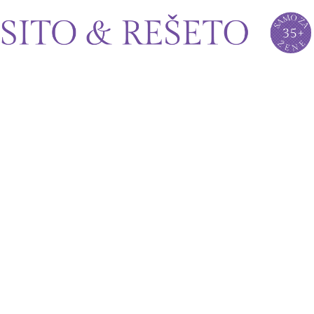
Sito&Rešeto