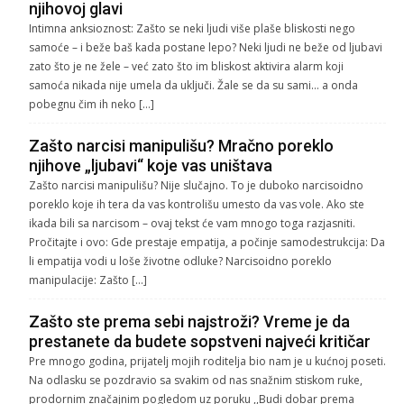
njihovoj glavi
Intimna anksioznost: Zašto se neki ljudi više plaše bliskosti nego
samoće – i beže baš kada postane lepo? Neki ljudi ne beže od ljubavi
zato što je ne žele – već zato što im bliskost aktivira alarm koji
samoća nikada nije umela da uključi. Žale se da su sami… a onda
pobegnu čim ih neko […]
Zašto narcisi manipulišu? Mračno poreklo
njihove „ljubavi“ koje vas uništava
Zašto narcisi manipulišu? Nije slučajno. To je duboko narcisoidno
poreklo koje ih tera da vas kontrolišu umesto da vas vole. Ako ste
ikada bili sa narcisom – ovaj tekst će vam mnogo toga razjasniti.
Pročitajte i ovo: Gde prestaje empatija, a počinje samodestrukcija: Da
li empatija vodi u loše životne odluke? Narcisoidno poreklo
manipulacije: Zašto […]
Zašto ste prema sebi najstroži? Vreme je da
prestanete da budete sopstveni najveći kritičar
Pre mnogo godina, prijatelj mojih roditelja bio nam je u kućnoj poseti.
Na odlasku se pozdravio sa svakim od nas snažnim stiskom ruke,
prodornim značajnim pogledom uz poruku ,,Budi dobar prema