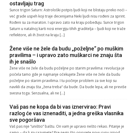
ostavljaju trag
Sunce trigon Saturn: Astrološki potpis ljudi koji ne blistaju preko noći –
već grade uspeh koji traje decenijama Neki ljudi nisu rođeni za sprint.
Rođeni su za maraton. I upravo zato na kraju pobeđuju. Sunce trigon
Saturn u natalnoj karti nosi energiju tihih graditelja – ljudi koji ne traže
reflektore, ali ih život na kraju […]
Žene više ne žele da budu „poželjne“ po muškim
pravilima – i upravo zato muškarci ne znaju šta
ih je snašlo
Žene više ne žele da budu poželjne po starim pravilima: revolucija je
počela tamo gde je najmanje očekujete Žene više ne žele da budu
poželjne po starim pravilima. I tu počinje problem za sve koji su
navikli da znaju šta „žena treba“ da bude. Da bude lepa, ali ne previše
svesna toga. Senzualna, ali ne […]
Vaš pas ne kopa da bi vas iznervirao: Pravi
razlog će vas iznenaditi, a jedna greška vlasnika
sve pogoršava
Vaš pas nije “uništio” baštu. On vam je upravo nešto rekao. Pitanje je
samo – da li ga razumete? Pre nego što opsujete novu rupu ispod