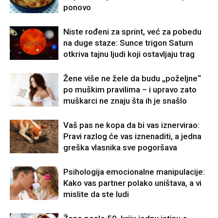
ponovo
Niste rođeni za sprint, već za pobedu
na duge staze: Sunce trigon Saturn
otkriva tajnu ljudi koji ostavljaju trag
Žene više ne žele da budu „poželjne“
po muškim pravilima – i upravo zato
muškarci ne znaju šta ih je snašlo
Vaš pas ne kopa da bi vas iznervirao:
Pravi razlog će vas iznenaditi, a jedna
greška vlasnika sve pogoršava
Psihologija emocionalne manipulacije:
Kako vas partner polako uništava, a vi
mislite da ste ludi