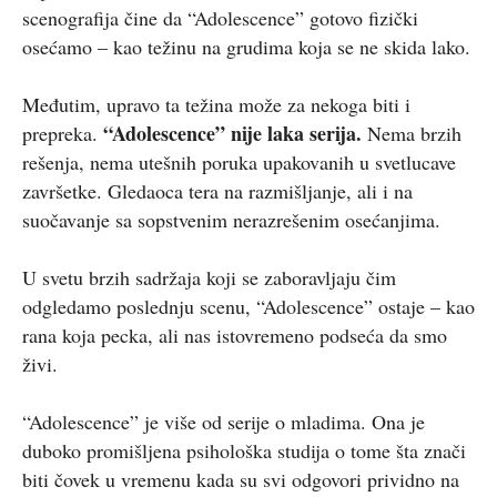
scenografija čine da “Adolescence” gotovo fizički
osećamo – kao težinu na grudima koja se ne skida lako.
Međutim, upravo ta težina može za nekoga biti i
“Adolescence” nije laka serija.
prepreka.
Nema brzih
rešenja, nema utešnih poruka upakovanih u svetlucave
završetke. Gledaoca tera na razmišljanje, ali i na
suočavanje sa sopstvenim nerazrešenim osećanjima.
U svetu brzih sadržaja koji se zaboravljaju čim
odgledamo poslednju scenu, “Adolescence” ostaje – kao
rana koja pecka, ali nas istovremeno podseća da smo
živi.
“Adolescence” je više od serije o mladima. Ona je
duboko promišljena psihološka studija o tome šta znači
biti čovek u vremenu kada su svi odgovori prividno na