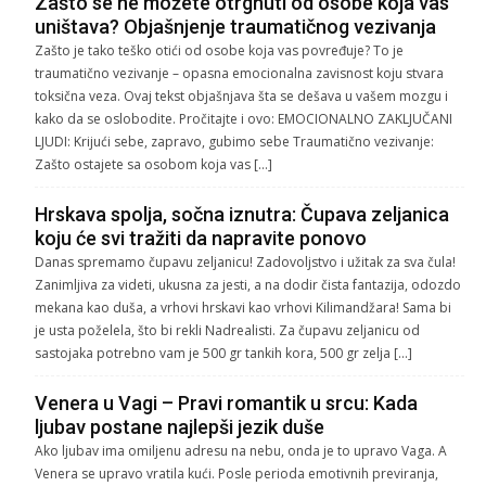
Zašto se ne možete otrgnuti od osobe koja vas
uništava? Objašnjenje traumatičnog vezivanja
Zašto je tako teško otići od osobe koja vas povređuje? To je
traumatično vezivanje – opasna emocionalna zavisnost koju stvara
toksična veza. Ovaj tekst objašnjava šta se dešava u vašem mozgu i
kako da se oslobodite. Pročitajte i ovo: EMOCIONALNO ZAKLJUČANI
LJUDI: Krijući sebe, zapravo, gubimo sebe Traumatično vezivanje:
Zašto ostajete sa osobom koja vas […]
Hrskava spolja, sočna iznutra: Čupava zeljanica
koju će svi tražiti da napravite ponovo
Danas spremamo čupavu zeljanicu! Zadovoljstvo i užitak za sva čula!
Zanimljiva za videti, ukusna za jesti, a na dodir čista fantazija, odozdo
mekana kao duša, a vrhovi hrskavi kao vrhovi Kilimandžara! Sama bi
je usta poželela, što bi rekli Nadrealisti. Za čupavu zeljanicu od
sastojaka potrebno vam je 500 gr tankih kora, 500 gr zelja […]
Venera u Vagi – Pravi romantik u srcu: Kada
ljubav postane najlepši jezik duše
Ako ljubav ima omiljenu adresu na nebu, onda je to upravo Vaga. A
Venera se upravo vratila kući. Posle perioda emotivnih previranja,