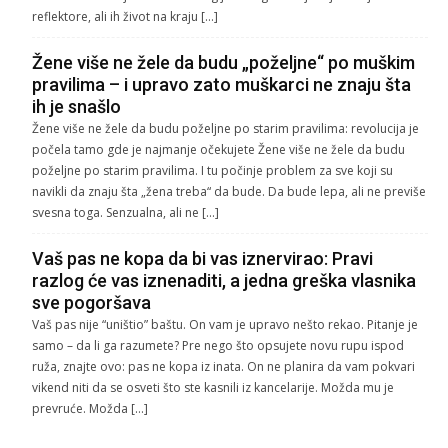
reflektore, ali ih život na kraju […]
Žene više ne žele da budu „poželjne“ po muškim
pravilima – i upravo zato muškarci ne znaju šta
ih je snašlo
Žene više ne žele da budu poželjne po starim pravilima: revolucija je
počela tamo gde je najmanje očekujete Žene više ne žele da budu
poželjne po starim pravilima. I tu počinje problem za sve koji su
navikli da znaju šta „žena treba“ da bude. Da bude lepa, ali ne previše
svesna toga. Senzualna, ali ne […]
Vaš pas ne kopa da bi vas iznervirao: Pravi
razlog će vas iznenaditi, a jedna greška vlasnika
sve pogoršava
Vaš pas nije “uništio” baštu. On vam je upravo nešto rekao. Pitanje je
samo – da li ga razumete? Pre nego što opsujete novu rupu ispod
ruža, znajte ovo: pas ne kopa iz inata. On ne planira da vam pokvari
vikend niti da se osveti što ste kasnili iz kancelarije. Možda mu je
prevruće. Možda […]