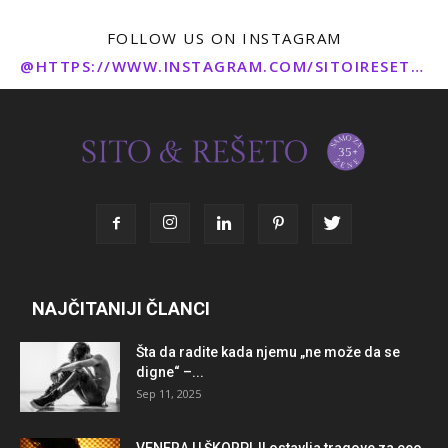
FOLLOW US ON INSTAGRAM
@HTTPS://WWW.INSTAGRAM.COM/SITOIRESETO/
NAJČITANIJI ČLANCI
Šta da radite kada njemu „ne može da se
digne“ –...
Sep 11, 2025
VENERA U ŠKORPIJI ostavlja tragove za ceo