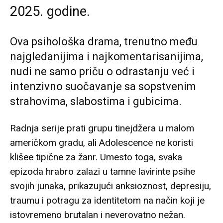
2025. godine.
Ova psihološka drama, trenutno među
najgledanijima i najkomentarisanijima,
nudi ne samo priču o odrastanju već i
intenzivno suočavanje sa sopstvenim
strahovima, slabostima i gubicima.
Radnja serije prati grupu tinejdžera u malom
američkom gradu, ali Adolescence ne koristi
klišee tipične za žanr. Umesto toga, svaka
epizoda hrabro zalazi u tamne lavirinte psihe
svojih junaka, prikazujući anksioznost, depresiju,
traumu i potragu za identitetom na način koji je
istovremeno brutalan i neverovatno nežan.