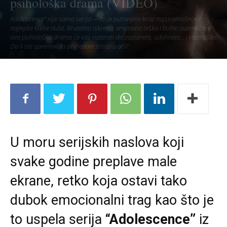
psihološka drama (VIDEO)
Adolescence" nije samo serija — to je putovanje kroz najsiromašnije i
najlepše kutke duše. Brutalno iskrena, emotivno teška i bolno autentična,
ova psihološka drama će vas naterati da zastanete, udahnete... i razmislite.
Da li ste spremni da pogledate istinu u oči?
U moru serijskih naslova koji
svake godine preplave male
ekrane, retko koja ostavi tako
dubok emocionalni trag kao što je
to uspela serija
“Adolescence”
iz