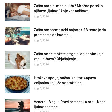
Zašto narcisi manipulišu? Mračno poreklo
njihove „ljubavi“ koje vas uništava
Aug 6, 2026
Zašto ste prema sebi najstroži? Vreme je da
prestanete da budete...
Aug 6, 2026
Zašto se ne možete otrgnuti od osobe koja
vas uništava? Objašnjenje...
Aug 6, 2026
Hrskava spolja, sočna iznutra: Čupava
zeljanica koju će svi tražiti da...
Aug 6, 2026
Venera u Vagi – Pravi romantik u srcu: Kada
ljubav postane...