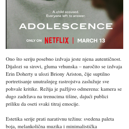
Ono što seriju posebno izdvaja jeste njena autentičnost.
Dijalozi su sirovi, gluma vrhunska – naročito se izdvaja
Erin Doherty u ulozi Briony Ariston, čije suptilno
portretisanje unutrašnjeg rastrojstva zaslužuje sve
pohvale kritike. Režija je pažljivo odmerena: kamera se
dugo zadržava na trenucima tišine, dajući publici
priliku da oseti svaki titraj emocije.
Estetika serije prati narativnu težinu: svedena paleta
boja, melankolična muzika i minimalistička