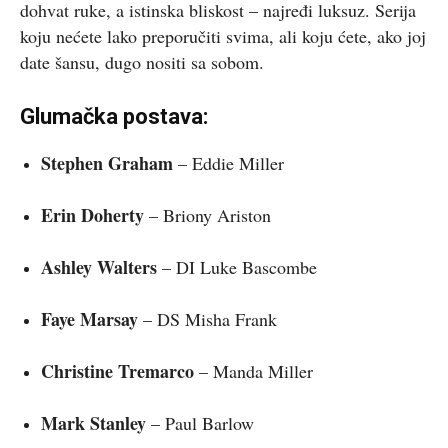
dohvat ruke, a istinska bliskost – najređi luksuz. Serija
koju nećete lako preporučiti svima, ali koju ćete, ako joj
date šansu, dugo nositi sa sobom.
Glumačka postava:
Stephen Graham
– Eddie Miller
Erin Doherty
– Briony Ariston
Ashley Walters
– DI Luke Bascombe
Faye Marsay
– DS Misha Frank
Christine Tremarco
– Manda Miller
Mark Stanley
– Paul Barlow