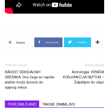
Facebook
Twitter
Share
Prethodni članak
Sledeći članak
RADOST SEKSUALNIH
Astrologija: VENERA
GREŠAKA: Ono čega se najviše
KONJUNKCIJA NEPTUN –
plašite može dovesti do
Zaljubljeni do ušiju!
sjajnog seksa
POVEZANI ČLANCI
TAKOĐE ZANIMLJIVO