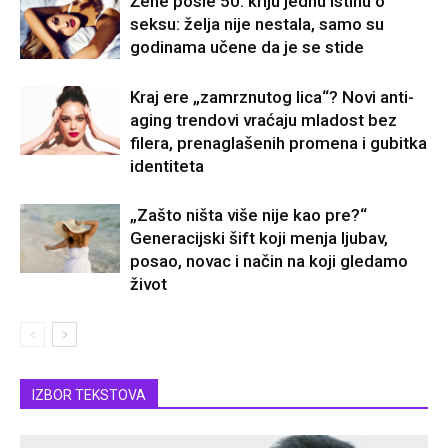
Žene posle 50. kriju jednu istinu o
seksu: želja nije nestala, samo su
godinama učene da je se stide
Kraj ere „zamrznutog lica“? Novi anti-
aging trendovi vraćaju mladost bez
filera, prenaglašenih promena i gubitka
identiteta
„Zašto ništa više nije kao pre?“
Generacijski šift koji menja ljubav,
posao, novac i način na koji gledamo
život
IZBOR TEKSTOVA