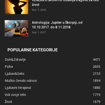
život
Nov 7, 2025
Astrologija: Jupiter u Škorpiji, od
10.10.2017. do 8.11.2018.
Sep 1, 2017
POPULARNE KATEGORIJE
Duh&Zdravlje
4471
Psiha
2605
Ljubav&Seks
2153
Muško-ženski odnosi
1894
Ljubavni terapeut
1880
Voli svoje telo
1719
Život
1679