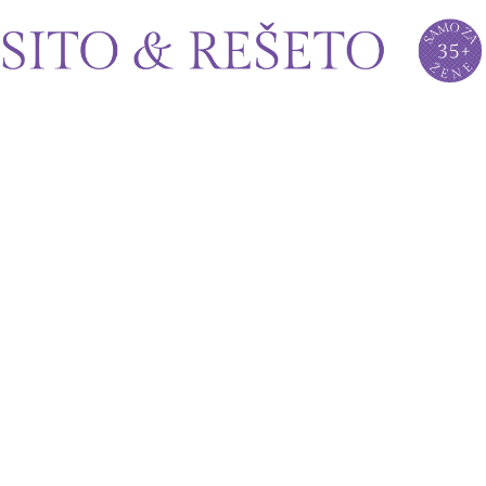
Sito&Rešeto