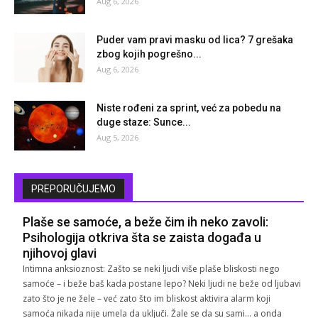
Aug 6, 2026
Puder vam pravi masku od lica? 7 grešaka
zbog kojih pogrešno...
Aug 6, 2026
Niste rođeni za sprint, već za pobedu na
duge staze: Sunce...
Aug 5, 2026
PREPORUČUJEMO
Plaše se samoće, a beže čim ih neko zavoli:
Psihologija otkriva šta se zaista događa u
njihovoj glavi
Intimna anksioznost: Zašto se neki ljudi više plaše bliskosti nego
samoće – i beže baš kada postane lepo? Neki ljudi ne beže od ljubavi
zato što je ne žele – već zato što im bliskost aktivira alarm koji
samoća nikada nije umela da uključi. Žale se da su sami… a onda