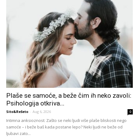
Plaše se samoće, a beže čim ih neko zavoli:
Psihologija otkriva...
Sito&Rešeto
-
Aug 6, 2026
0
Intimna anksioznost: Zašto se neki ljudi više plaše bliskosti nego
samoće – i beže baš kada postane lepo? Neki ljudi ne beže od
ljubavi zato...