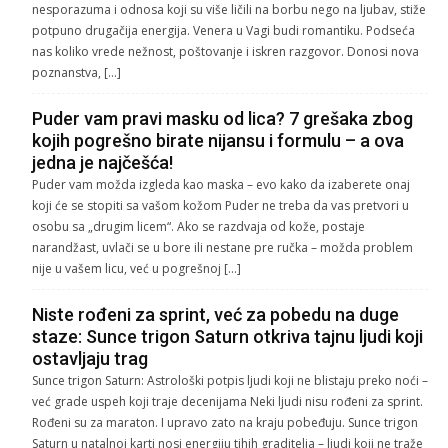
nesporazuma i odnosa koji su više ličili na borbu nego na ljubav, stiže
potpuno drugačija energija. Venera u Vagi budi romantiku. Podseća
nas koliko vrede nežnost, poštovanje i iskren razgovor. Donosi nova
poznanstva, […]
Puder vam pravi masku od lica? 7 grešaka zbog
kojih pogrešno birate nijansu i formulu – a ova
jedna je najčešća!
Puder vam možda izgleda kao maska – evo kako da izaberete onaj
koji će se stopiti sa vašom kožom Puder ne treba da vas pretvori u
osobu sa „drugim licem“. Ako se razdvaja od kože, postaje
narandžast, uvlači se u bore ili nestane pre ručka – možda problem
nije u vašem licu, već u pogrešnoj […]
Niste rođeni za sprint, već za pobedu na duge
staze: Sunce trigon Saturn otkriva tajnu ljudi koji
ostavljaju trag
Sunce trigon Saturn: Astrološki potpis ljudi koji ne blistaju preko noći –
već grade uspeh koji traje decenijama Neki ljudi nisu rođeni za sprint.
Rođeni su za maraton. I upravo zato na kraju pobeđuju. Sunce trigon
Saturn u natalnoj karti nosi energiju tihih graditelja – ljudi koji ne traže