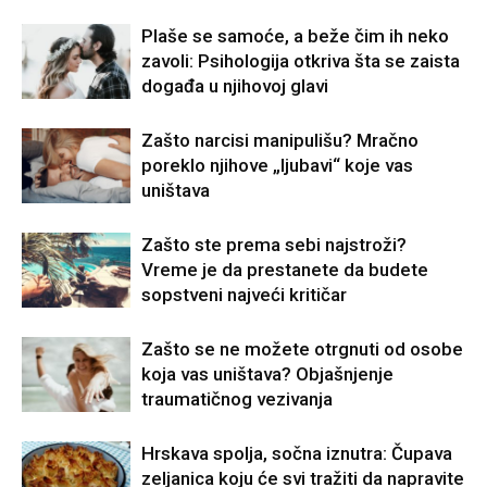
Plaše se samoće, a beže čim ih neko
zavoli: Psihologija otkriva šta se zaista
događa u njihovoj glavi
Zašto narcisi manipulišu? Mračno
poreklo njihove „ljubavi“ koje vas
uništava
Zašto ste prema sebi najstroži?
Vreme je da prestanete da budete
sopstveni najveći kritičar
Zašto se ne možete otrgnuti od osobe
koja vas uništava? Objašnjenje
traumatičnog vezivanja
Hrskava spolja, sočna iznutra: Čupava
zeljanica koju će svi tražiti da napravite