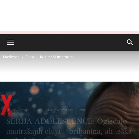
Naslovna
Život
Kultura&Umetnost
Duh&Zdravlje
Život
Kultura&Umetnost
Psiha
SERIJA ADOLESCENCE: Ogledalo
unutrašnjih oluja – briljantna, ali teška