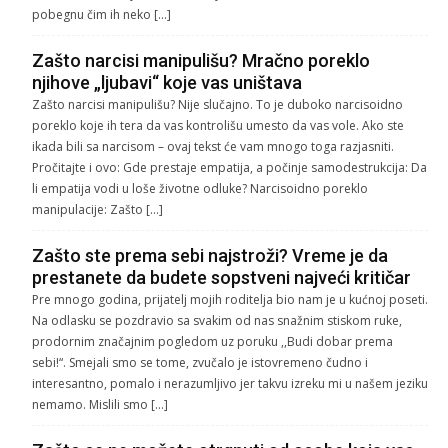
pobegnu čim ih neko […]
Zašto narcisi manipulišu? Mračno poreklo
njihove „ljubavi“ koje vas uništava
Zašto narcisi manipulišu? Nije slučajno. To je duboko narcisoidno
poreklo koje ih tera da vas kontrolišu umesto da vas vole. Ako ste
ikada bili sa narcisom – ovaj tekst će vam mnogo toga razjasniti.
Pročitajte i ovo: Gde prestaje empatija, a počinje samodestrukcija: Da
li empatija vodi u loše životne odluke? Narcisoidno poreklo
manipulacije: Zašto […]
Zašto ste prema sebi najstroži? Vreme je da
prestanete da budete sopstveni najveći kritičar
Pre mnogo godina, prijatelj mojih roditelja bio nam je u kućnoj poseti.
Na odlasku se pozdravio sa svakim od nas snažnim stiskom ruke,
prodornim značajnim pogledom uz poruku ,,Budi dobar prema
sebi!“. Smejali smo se tome, zvučalo je istovremeno čudno i
interesantno, pomalo i nerazumljivo jer takvu izreku mi u našem jeziku
nemamo. Mislili smo […]