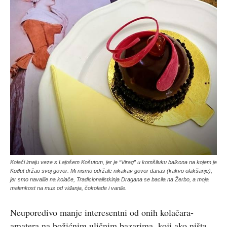
Kolači imaju veze s Lajošem Košutom, jer je “Virag” u komšiluku balkona na kojem je
Kođut držao svoj govor. Mi nismo održale nikakav govor danas (kakvo olakšanje),
jer smo navalile na kolače, Tradicionalistkinja Dragana se bacila na Žerbo, a moja
malenkost na mus od viđanja, čokolade i vanile.
Neuporedivo manje interesentni od onih kolačara-
amatera na božićnim uličnim bazarima, koji ako ništa