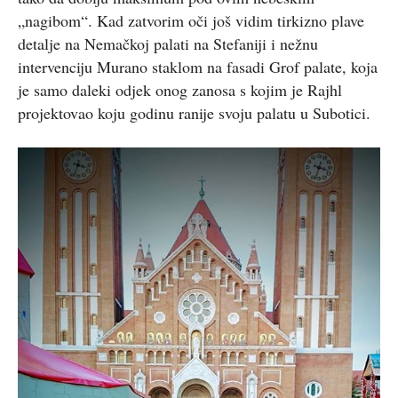
„nagibom“. Kad zatvorim oči još vidim tirkizno plave
detalje na Nemačkoj palati na Stefaniji i nežnu
intervenciju Murano staklom na fasadi Grof palate, koja
je samo daleki odjek onog zanosa s kojim je Rajhl
projektovao koju godinu ranije svoju palatu u Subotici.