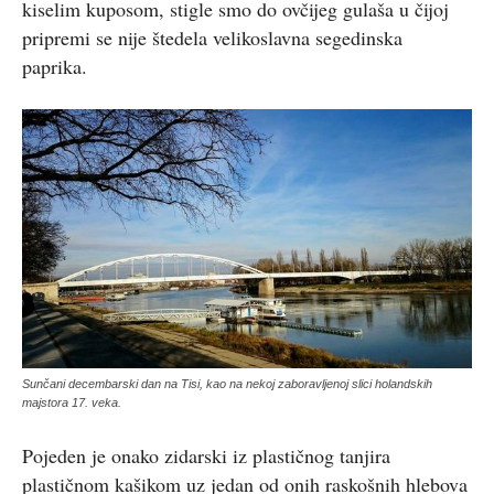
kiselim kuposom, stigle smo do ovčijeg gulaša u čijoj
pripremi se nije štedela velikoslavna segedinska
paprika.
Sunčani decembarski dan na Tisi, kao na nekoj zaboravljenoj slici holandskih
majstora 17. veka.
Pojeden je onako zidarski iz plastičnog tanjira
plastičnom kašikom uz jedan od onih raskošnih hlebova