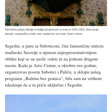
Nemačka palata Mihalja Erdeljija (projektant) za koju je 1900-1902, dekoraciju
fasade i stepeništa uradio otac mađarske secesije Odon Lehner.
Segedin, u paru sa Suboticom, čini fantastičnu sintezu
mađarske Secesije u njenom najreprezentativnijem
obliku koji se ne može videti ni na jednom drugom
mestu. Kada je Artis Centar, u oktobru ove godine,
organizovao posetu Subotici i Paliću, u sklopu našeg
programa „Baština bez granica“, bila sam na velikom
iskušenju da u tu priču uključim i Segedin.