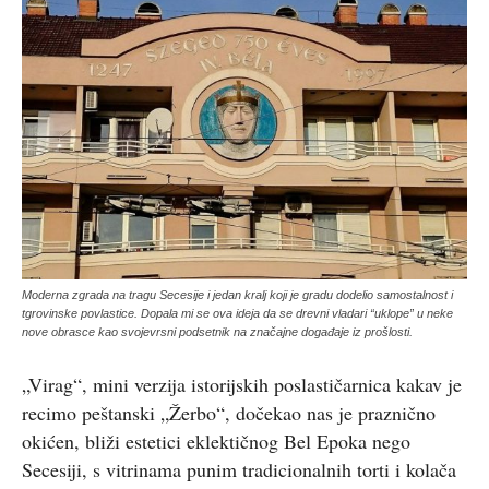
Moderna zgrada na tragu Secesije i jedan kralj koji je gradu dodelio samostalnost i
tgrovinske povlastice. Dopala mi se ova ideja da se drevni vladari “uklope” u neke
nove obrasce kao svojevrsni podsetnik na značajne događaje iz prošlosti.
„Virag“, mini verzija istorijskih poslastičarnica kakav je
recimo peštanski „Žerbo“, dočekao nas je praznično
okićen, bliži estetici eklektičnog Bel Epoka nego
Secesiji, s vitrinama punim tradicionalnih torti i kolača