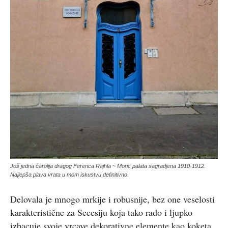
Još jedna čarolija dragog Ferenca Rajhla ~ Moric palata sagradjena 1910-1912.
Najlepša plava vrata u mom iskustvu definitivno.
Delovala je mnogo mrkije i robusnije, bez one veselosti
karakteristične za Secesiju koja tako rado i ljupko
izbacuje svoje vrcave dekorativne elemente kao koketa