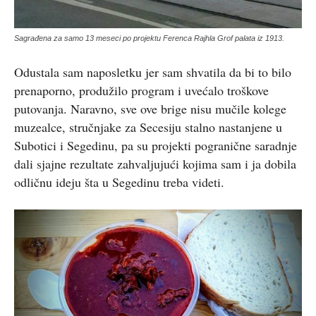
Sagrađena za samo 13 meseci po projektu Ferenca Rajhla Grof palata iz 1913.
Odustala sam naposletku jer sam shvatila da bi to bilo
prenaporno, produžilo program i uvećalo troškove
putovanja. Naravno, sve ove brige nisu mučile kolege
muzealce, stručnjake za Secesiju stalno nastanjene u
Subotici i Segedinu, pa su projekti pogranične saradnje
dali sjajne rezultate zahvaljujući kojima sam i ja dobila
odličnu ideju šta u Segedinu treba videti.