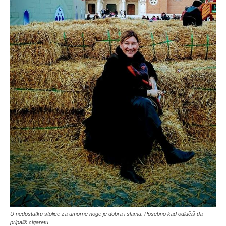
U nedostatku stolice za umorne noge je dobra i slama. Posebno kad odlučiš da
pripališ cigaretu.