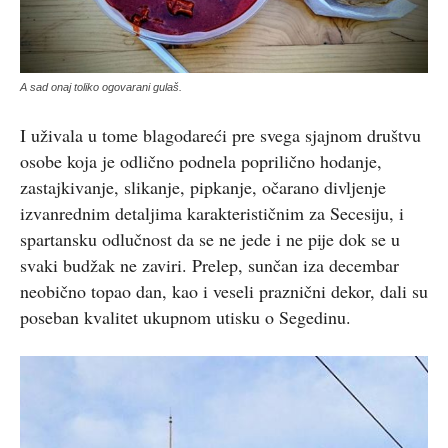
A sad onaj toliko ogovarani gulaš.
I uživala u tome blagodareći pre svega sjajnom društvu
osobe koja je odlično podnela poprilično hodanje,
zastajkivanje, slikanje, pipkanje, očarano divljenje
izvanrednim detaljima karakterističnim za Secesiju, i
spartansku odlučnost da se ne jede i ne pije dok se u
svaki budžak ne zaviri. Prelep, sunčan iza decembar
neobično topao dan, kao i veseli praznični dekor, dali su
poseban kvalitet ukupnom utisku o Segedinu.