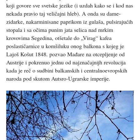
koji govore sve svetske jezike (i uzdah kako se i kod nas
nekada pravio taj veličajni hleb). A onda su dame-
zidarke, nakarminisane paprikom iz gulaša, pulsirajućih
stopala i sa očima punim jata selica nad mrkim
krovovima Segedina, otšetale do „Virag“ kafea
poslastičarnice u komšiluku onog balkona s kojeg je
Lajoš Košut 1848. pozvao Mađare na otcepljenje od
Austrije i pokrenuo jednu od najznačajnijh revolucija
kada je reč o sudbini balkanskih i centralnoevropskih
naroda pod skutom Autsro-Ugrarske imperije.