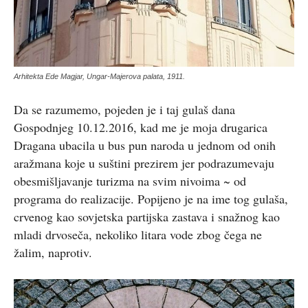
Arhitekta Ede Magjar, Ungar-Majerova palata, 1911.
Da se razumemo, pojeden je i taj gulaš dana
Gospodnjeg 10.12.2016, kad me je moja drugarica
Dragana ubacila u bus pun naroda u jednom od onih
aražmana koje u suštini prezirem jer podrazumevaju
obesmišljavanje turizma na svim nivoima ~ od
programa do realizacije. Popijeno je na ime tog gulaša,
crvenog kao sovjetska partijska zastava i snažnog kao
mladi drvoseča, nekoliko litara vode zbog čega ne
žalim, naprotiv.