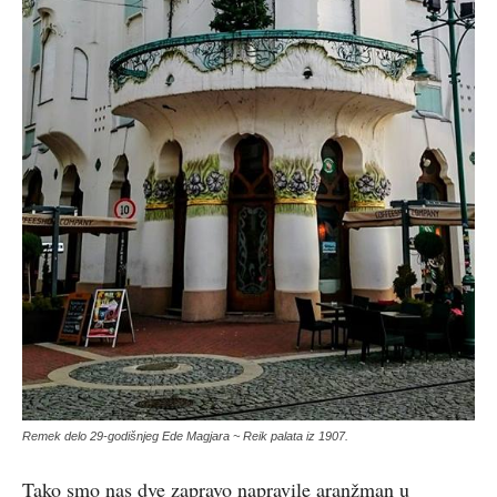
Remek delo 29-godišnjeg Ede Magjara ~ Reik palata iz 1907.
Tako smo nas dve zapravo napravile aranžman u