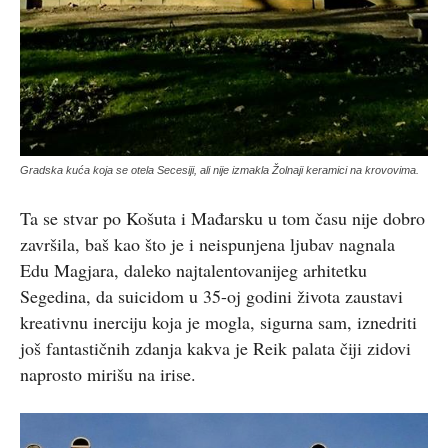
Gradska kuća koja se otela Secesiji, ali nije izmakla Žolnaji keramici na krovovima.
Ta se stvar po Košuta i Mađarsku u tom času nije dobro
završila, baš kao što je i neispunjena ljubav nagnala
Edu Magjara, daleko najtalentovanijeg arhitetku
Segedina, da suicidom u 35-oj godini života zaustavi
kreativnu inerciju koja je mogla, sigurna sam, iznedriti
još fantastičnih zdanja kakva je Reik palata čiji zidovi
naprosto mirišu na irise.