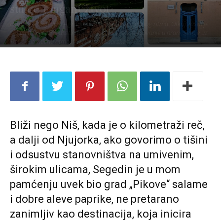
sunce i lagani život
Putopis iz Segedina – grada sunca, paprike i laganog ritma. Otkrij zašto je
Segedin savršena destinacija za kratak predah, uživanje u hrani, šetnje uz
Tisu i autentičnu atmosferu juga Mađarske.
Bliži nego Niš, kada je o kilometraži reč,
a dalji od Njujorka, ako govorimo o tišini
i odsustvu stanovništva na umivenim,
širokim ulicama, Segedin je u mom
pamćenju uvek bio grad „Pikove“ salame
i dobre aleve paprike, ne pretarano
zanimljiv kao destinacija, koja inicira