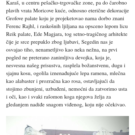
Karaš, u centru pešačko-trgovačke zone, pa do čarobno
plavih vrata Moricove kuće, odnosno eterične dekoracije
Grofove palate koju je projeketovao nama dorbo znani
Ferenc Rajhl, i raskošnih ljiljana na opsceno lepom licu
Reik palate, Ede Magjara, tog setno-tragičnog arhitekte
čije je srce prepuklo zbog ljubavi, Segedin nas je
osvajao tiho, nenametljivo kao neka nežna, na prvi
pogled ne preterano zanimljiva devojka, koja je,
nesvesna našeg prisustva, rasplela božanstvenu, dugu i
sjajnu kosu, ogolila iznenađujuće lepa ramena, mlečna
kao alabaster i prozračna kao rosa, ostavljajući da
stojimo zbunjeni, uzbuđeni, nemoćni da zatvorimo usta
i oči, kao i svaki rašomon koga njegova želja za
gledanjem nadiđe snagom viđenog, koju nije očekivao.