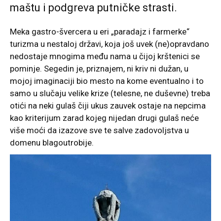
maštu i podgreva putničke strasti.
Meka gastro-švercera u eri „paradajz i farmerke“
turizma u nestaloj državi, koja još uvek (ne)opravdano
nedostaje mnogima među nama u čijoj krštenici se
pominje. Segedin je, priznajem, ni kriv ni dužan, u
mojoj imaginaciji bio mesto na kome eventualno i to
samo u slučaju velike krize (telesne, ne duševne) treba
otići na neki gulaš čiji ukus zauvek ostaje na nepcima
kao kriterijum zarad kojeg nijedan drugi gulaš neće
više moći da izazove sve te salve zadovoljstva u
domenu blagoutrobije.