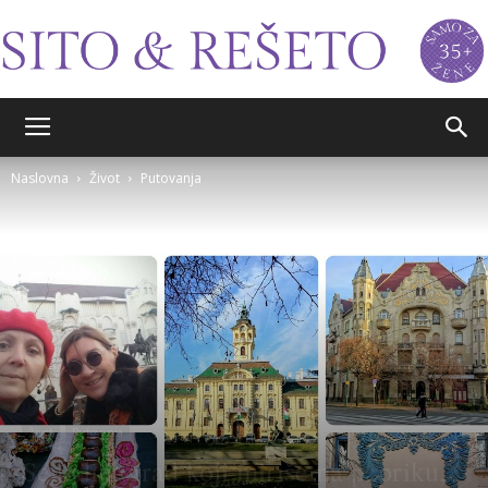
Sito&Rešeto
Naslovna
Život
Putovanja
Život
Putovanja
Segedin: grad koji miriše na papriku,