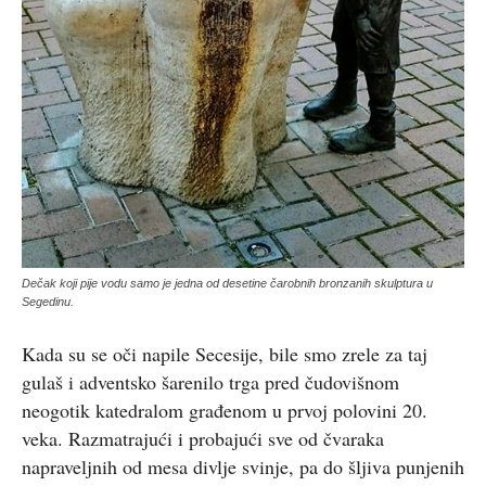
Dečak koji pije vodu samo je jedna od desetine čarobnih bronzanih skulptura u
Segedinu.
Kada su se oči napile Secesije, bile smo zrele za taj
gulaš i adventsko šarenilo trga pred čudovišnom
neogotik katedralom građenom u prvoj polovini 20.
veka. Razmatrajući i probajući sve od čvaraka
napraveljnih od mesa divlje svinje, pa do šljiva punjenih