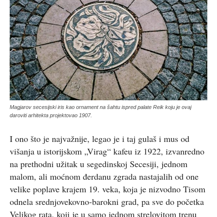
Magjarov secesijski iris kao ornament na šahtu ispred palate Reik koju je ovaj
daroviti arhitekta projektovao 1907.
I ono što je najvažnije, legao je i taj gulaš i mus od
višanja u istorijskom „Virag“ kafeu iz 1922, izvanredno
na prethodni užitak u segedinskoj Secesiji, jednom
malom, ali moćnom đerdanu zgrada nastajalih od one
velike poplave krajem 19. veka, koja je nizvodno Tisom
odnela srednjovekovno-barokni grad, pa sve do početka
Velikog rata, koji je u samo jednom strelovitom trenu