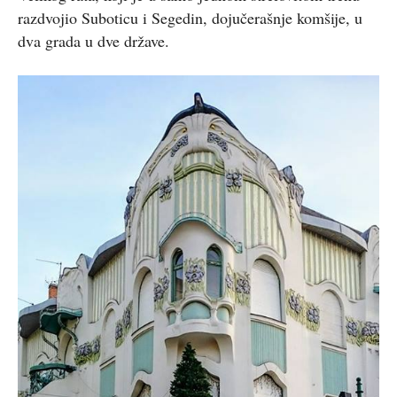
razdvojio Suboticu i Segedin, dojučerašnje komšije, u
dva grada u dve države.