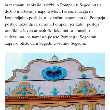
aranžmanu, zaobišle izložbu o Pompeji u Segedinu uz
dužno uvažavanje napora Mora Ferenc muzeja da
komercijalno posluje, a uz važnu napomenu da Pompeja
postaje razumljiva samo u Pompeji, jer zato i postoji
onoliki sačuvan arheološki lokalitet sa pratećim
sadržajima, pa namesto posete Pompeji u Segedinu,
zapravo otišle da u Segedinu vidimo Segedin.