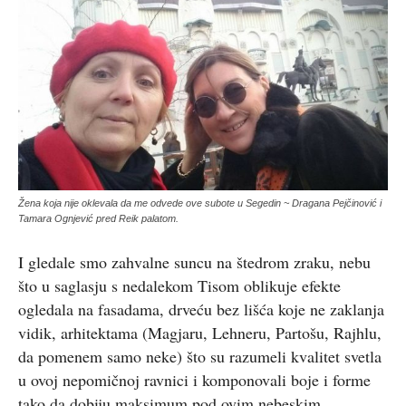
Žena koja nije oklevala da me odvede ove subote u Segedin ~ Dragana Pejčinović i
Tamara Ognjević pred Reik palatom.
I gledale smo zahvalne suncu na štedrom zraku, nebu
što u saglasju s nedalekom Tisom oblikuje efekte
ogledala na fasadama, drveću bez lišća koje ne zaklanja
vidik, arhitektama (Magjaru, Lehneru, Partošu, Rajhlu,
da pomenem samo neke) što su razumeli kvalitet svetla
u ovoj nepomičnoj ravnici i komponovali boje i forme
tako da dobiju maksimum pod ovim nebeskim