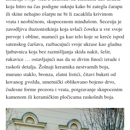
koja hitro na čas podigne suknju kako bi zategla čarapu
ili skine nehajno ešarpu ne bi li zacaklila krivinom
vrata i neobičnom, skupocenom minđušom. Secesija je
zavodljiva iluzionistkinja koja uvlači čoveka u sve svoje
prevoje i obline, mameći ga kao telo koje se kreće ispod
satenskog čaršava, razbacujući svoje ukrase kao gladna
ljubavnica koja bez razmišljanja skida nakit, šešir,
rukavice … ostavljajući nas da se divim finoći izrade i
raskoši detalja. Žolnaji keramika nestvarnih boja,
murano staklo, bronza, zlatni listići, čitavi buketi od
kovanog gvožđa, umetnički oblikovano bojeno drvo,
čudesne forme prozora i vrata, poigravanje skupocenim
kamenom ili keramičkim pločicama raskošnih boja.