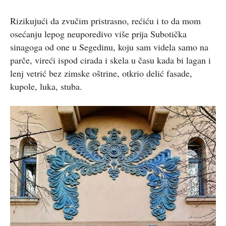
Rizikujući da zvučim pristrasno, rećiću i to da mom
osećanju lepog neuporedivo više prija Subotička
sinagoga od one u Segedinu, koju sam videla samo na
parče, vireći ispod cirada i skela u času kada bi lagan i
lenj vetrić bez zimske oštrine, otkrio delić fasade,
kupole, luka, stuba.