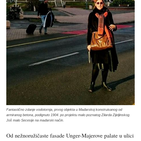
Fantastično zdanje vodotornja, prvog objekta u Mađarskoj konstruisanog od
armiranog betona, podignuto 1904. po projektu malo poznatog Zilarda Zijeljinskog.
Još malo Secesije na mađarski način.
Od nežnoružičaste fasade Unger-Majerove palate u ulici