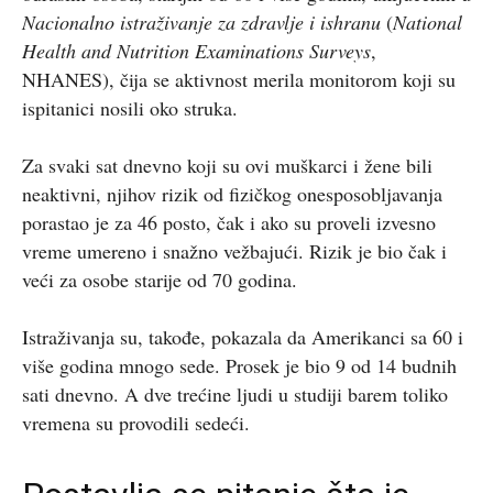
Nacionalno istraživanje za zdravlje i ishranu
(
National
Health and Nutrition Examinations Surveys
,
NHANES), čija se aktivnost merila monitorom koji su
ispitanici nosili oko struka.
Za svaki sat dnevno koji su ovi muškarci i žene bili
neaktivni, njihov rizik od fizičkog onesposobljavanja
porastao je za 46 posto, čak i ako su proveli izvesno
vreme umereno i snažno vežbajući. Rizik je bio čak i
veći za osobe starije od 70 godina.
Istraživanja su, takođe, pokazala da Amerikanci sa 60 i
više godina mnogo sede. Prosek je bio 9 od 14 budnih
sati dnevno. A dve trećine ljudi u studiji barem toliko
vremena su provodili sedeći.