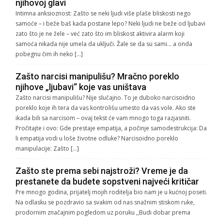
njihovoj glavi
Intimna anksioznost: Zašto se neki ljudi više plaše bliskosti nego
samoće – i beže baš kada postane lepo? Neki ljudi ne beže od ljubavi
zato što je ne žele – već zato što im bliskost aktivira alarm koji
samoća nikada nije umela da uključi. Žale se da su sami… a onda
pobegnu čim ih neko […]
Zašto narcisi manipulišu? Mračno poreklo
njihove „ljubavi“ koje vas uništava
Zašto narcisi manipulišu? Nije slučajno. To je duboko narcisoidno
poreklo koje ih tera da vas kontrolišu umesto da vas vole. Ako ste
ikada bili sa narcisom – ovaj tekst će vam mnogo toga razjasniti.
Pročitajte i ovo: Gde prestaje empatija, a počinje samodestrukcija: Da
li empatija vodi u loše životne odluke? Narcisoidno poreklo
manipulacije: Zašto […]
Zašto ste prema sebi najstroži? Vreme je da
prestanete da budete sopstveni najveći kritičar
Pre mnogo godina, prijatelj mojih roditelja bio nam je u kućnoj poseti.
Na odlasku se pozdravio sa svakim od nas snažnim stiskom ruke,
prodornim značajnim pogledom uz poruku ,,Budi dobar prema