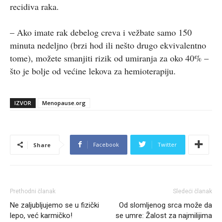
recidiva raka.
– Ako imate rak debelog creva i vežbate samo 150
minuta nedeljno (brzi hod ili nešto drugo ekvivalentno
tome), možete smanjiti rizik od umiranja za oko 40% –
što je bolje od većine lekova za hemioterapiju.
IZVOR
Menopause.org
Facebook
Twitter
Share
Prethodni članak
Sledeći članak
Ne zaljubljujemo se u fizički
Od slomljenog srca može da
lepo, već karmičko!
se umre: Žalost za najmilijima