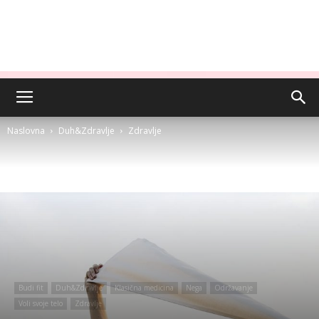
Naslovna
Duh&Zdravlje
Zdravlje
Budi fit
Duh&Zdravlje
Klasična medicina
Nega
Održavanje
Voli svoje telo
Zdravlje