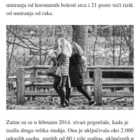
umiranja od koronarnih bolesti srca i 21 posto veći rizik
od umiranja od raka.
Zatim su se u februaru 2014. stvari pogoršale, kada je
izašla druga velika studija. Ona je uključivala oko 2.000
odraslih osoba, starijih od 60 i više godina, uključenih u