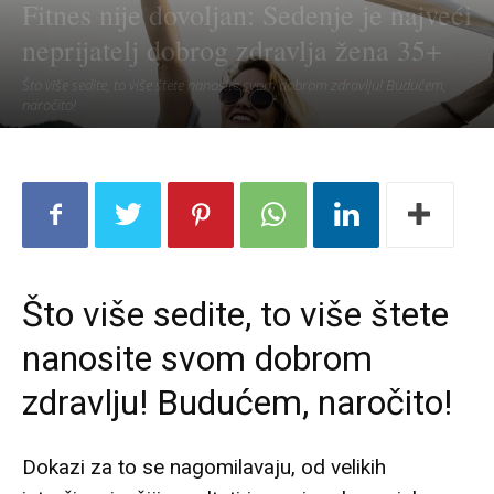
Fitnes nije dovoljan: Sedenje je najveći
neprijatelj dobrog zdravlja žena 35+
Što više sedite, to više štete nanosite svom dobrom zdravlju! Budućem,
naročito!
Što više sedite, to više štete
nanosite svom dobrom
zdravlju! Budućem, naročito!
Dokazi za to se nagomilavaju, od velikih