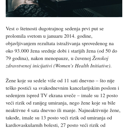
Vest o štetnosti dugotrajnog sedenja prvi put se
prolomila svetom u januaru 2014. godine,
objavljivanjem rezultata istraživanja sprovedenog na
oko 93.000 žena srednje dobi i starijih žena (od 50 do
79 godina), nakon menopauze, u čuvenoj
Ženskoj
zdravstvenoj inicijativi (Women’s Health Initiative)
.
Žene koje su sedele više od 11 sati dnevno – što nije
teško postići sa svakodnevnim kancelarijskim poslom i
sedenjem ispred TV ekrana uveče – imale su 12 posto
veći rizik od ranijeg umiranja, nego žene koje su bile
neaktivne 4 sata dnevno ili manje. Najneaktivnije žene,
takođe, imale su 13 posto veći rizik od umiranja od
kardiovaskularnih bolesti, 27 posto veći rizik od