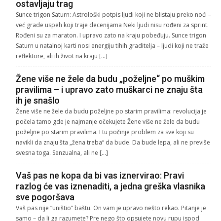
ostavljaju trag
Sunce trigon Saturn: Astrološki potpis ljudi koji ne blistaju preko noći –
već grade uspeh koji traje decenijama Neki ljudi nisu rođeni za sprint.
Rođeni su za maraton. I upravo zato na kraju pobeđuju. Sunce trigon
Saturn u natalnoj karti nosi energiju tihih graditelja – ljudi koji ne traže
reflektore, ali ih život na kraju […]
Žene više ne žele da budu „poželjne“ po muškim
pravilima – i upravo zato muškarci ne znaju šta
ih je snašlo
Žene više ne žele da budu poželjne po starim pravilima: revolucija je
počela tamo gde je najmanje očekujete Žene više ne žele da budu
poželjne po starim pravilima. I tu počinje problem za sve koji su
navikli da znaju šta „žena treba“ da bude. Da bude lepa, ali ne previše
svesna toga. Senzualna, ali ne […]
Vaš pas ne kopa da bi vas iznervirao: Pravi
razlog će vas iznenaditi, a jedna greška vlasnika
sve pogoršava
Vaš pas nije “uništio” baštu. On vam je upravo nešto rekao. Pitanje je
samo – da li ga razumete? Pre nego što opsujete novu rupu ispod