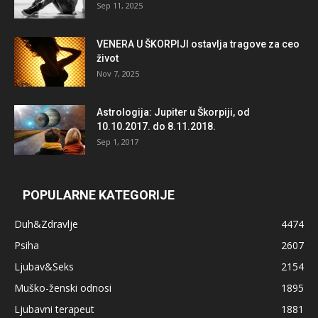
Sep 11, 2025
VENERA U ŠKORPIJI ostavlja tragove za ceo
život
Nov 7, 2025
Astrologija: Jupiter u Škorpiji, od
10.10.2017. do 8.11.2018.
Sep 1, 2017
POPULARNE KATEGORIJE
Duh&Zdravlje
4474
Psiha
2607
Ljubav&Seks
2154
Muško-ženski odnosi
1895
Ljubavni terapeut
1881