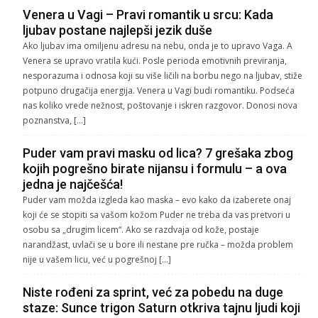
Venera u Vagi – Pravi romantik u srcu: Kada
ljubav postane najlepši jezik duše
Ako ljubav ima omiljenu adresu na nebu, onda je to upravo Vaga. A
Venera se upravo vratila kući. Posle perioda emotivnih previranja,
nesporazuma i odnosa koji su više ličili na borbu nego na ljubav, stiže
potpuno drugačija energija. Venera u Vagi budi romantiku. Podseća
nas koliko vrede nežnost, poštovanje i iskren razgovor. Donosi nova
poznanstva, […]
Puder vam pravi masku od lica? 7 grešaka zbog
kojih pogrešno birate nijansu i formulu – a ova
jedna je najčešća!
Puder vam možda izgleda kao maska – evo kako da izaberete onaj
koji će se stopiti sa vašom kožom Puder ne treba da vas pretvori u
osobu sa „drugim licem“. Ako se razdvaja od kože, postaje
narandžast, uvlači se u bore ili nestane pre ručka – možda problem
nije u vašem licu, već u pogrešnoj […]
Niste rođeni za sprint, već za pobedu na duge
staze: Sunce trigon Saturn otkriva tajnu ljudi koji