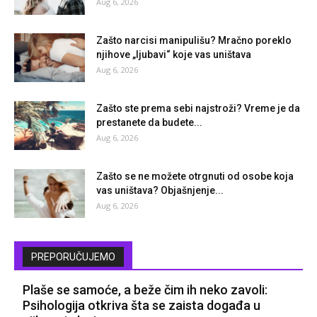
Aug 6, 2026
Zašto narcisi manipulišu? Mračno poreklo
njihove „ljubavi“ koje vas uništava
Aug 6, 2026
Zašto ste prema sebi najstroži? Vreme je da
prestanete da budete...
Aug 6, 2026
Zašto se ne možete otrgnuti od osobe koja
vas uništava? Objašnjenje...
Aug 6, 2026
PREPORUČUJEMO
Plaše se samoće, a beže čim ih neko zavoli:
Psihologija otkriva šta se zaista događa u