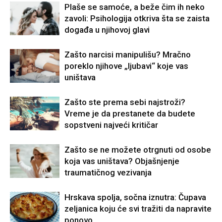
Plaše se samoće, a beže čim ih neko
zavoli: Psihologija otkriva šta se zaista
događa u njihovoj glavi
Zašto narcisi manipulišu? Mračno
poreklo njihove „ljubavi“ koje vas
uništava
Zašto ste prema sebi najstroži?
Vreme je da prestanete da budete
sopstveni najveći kritičar
Zašto se ne možete otrgnuti od osobe
koja vas uništava? Objašnjenje
traumatičnog vezivanja
Hrskava spolja, sočna iznutra: Čupava
zeljanica koju će svi tražiti da napravite
ponovo