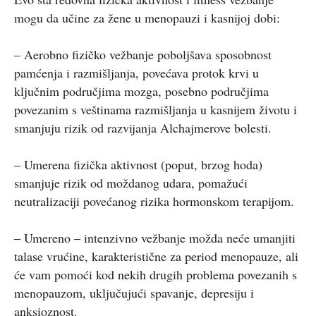
mogu da učine za žene u menopauzi i kasnijoj dobi:
– Aerobno fizičko vežbanje poboljšava sposobnost
pamćenja i razmišljanja, povećava protok krvi u
ključnim područjima mozga, posebno područjima
povezanim s veštinama razmišljanja u kasnijem životu i
smanjuju rizik od razvijanja Alchajmerove bolesti.
– Umerena fizička aktivnost (poput, brzog hoda)
smanjuje rizik od moždanog udara, pomažući
neutralizaciji povećanog rizika hormonskom terapijom.
– Umereno – intenzivno vežbanje možda neće umanjiti
talase vrućine, karakteristične za period menopauze, ali
će vam pomoći kod nekih drugih problema povezanih s
menopauzom, uključujući spavanje, depresiju i
anksioznost.