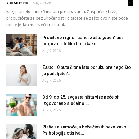
Sito&Rešeto
-
Aug 7, 2026
0
Istegnite telo samo 5 minuta pre spavanja: Zaspaćete brže,
probudićete se bez ukočenosti i pitaćete se zašto ovo niste počeli
ranije Jedan mali večernji ritual...
Pročitano i ignorisano: Zašto „seen“ bez
odgovora toliko boli i kako...
Aug 7, 2026
Zašto 10 puta čitate istu poruku pre nego što
je pošaljete?...
Aug 7, 2026
Od 9. do 25. avgusta ništa više neće biti
izgovoreno slučajno:...
Aug 7, 2026
Plaše se samoće, a beže čim ih neko zavoli:
Psihologija otkriva...