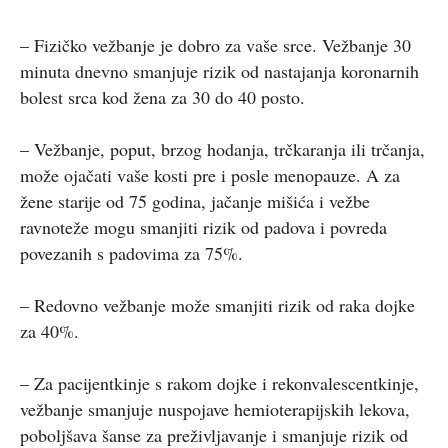
– Fizičko vežbanje je dobro za vaše srce. Vežbanje 30
minuta dnevno smanjuje rizik od nastajanja koronarnih
bolest srca kod žena za 30 do 40 posto.
– Vežbanje, poput, brzog hodanja, trčkaranja ili trčanja,
može ojačati vaše kosti pre i posle menopauze. A za
žene starije od 75 godina, jačanje mišića i vežbe
ravnoteže mogu smanjiti rizik od padova i povreda
povezanih s padovima za 75%.
– Redovno vežbanje može smanjiti rizik od raka dojke
za 40%.
– Za pacijentkinje s rakom dojke i rekonvalescentkinje,
vežbanje smanjuje nuspojave hemioterapijskih lekova,
poboljšava šanse za preživljavanje i smanjuje rizik od