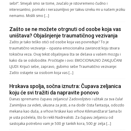
sebi!“. Smejali smo se tome, zvučalo je istovremeno čudno i
interesantno, pomalo i nerazumljivo jer takvu izreku mi u našem jeziku
nemamo. Mislili smo […]
Zašto se ne možete otrgnuti od osobe koja vas
uništava? Objašnjenje traumatičnog vezivanja
Zašto je tako teško otići od osobe koja vas povređuje? To je
traumatično vezivanje – opasna emocionalna zavisnost koju stvara
toksična veza. Ovaj tekst objašnjava šta se dešava u vašem mozgu i
kako da se oslobodite. Pročitajte i ovo: EMOCIONALNO ZAKLJUČANI
LJUDI: Krijući sebe, zapravo, gubimo sebe Traumatično vezivanje:
Zašto ostajete sa osobom koja vas […]
Hrskava spolja, sočna iznutra: Čupava zeljanica
koju će svi tražiti da napravite ponovo
Danas spremamo čupavu zeljanicu! Zadovoljstvo i užitak za sva čula!
Zanimljiva za videti, ukusna za jesti, a na dodir čista fantazija, odozdo
mekana kao duša, a vrhovi hrskavi kao vrhovi Kilimandžara! Sama bi
je usta poželela, što bi rekli Nadrealisti. Za čupavu zeljanicu od
sastojaka potrebno vam je 500 gr tankih kora, 500 gr zelja […]