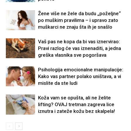
Žene više ne žele da budu „poželjne“
po muškim pravilima – i upravo zato
muškarci ne znaju šta ih je snašlo
Vaš pas ne kopa da bi vas iznervirao:
Pravi razlog će vas iznenaditi, a jedna
greška vlasnika sve pogoršava
Psihologija emocionalne manipulacije:
Kako vas partner polako uništava, a vi
mislite da ste ludi
Koža vam se opušta, ali ne želite
lifting? OVAJ tretman zagreva lice
iznutra i zateže kožu bez skalpela!