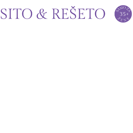
Sito&Rešeto