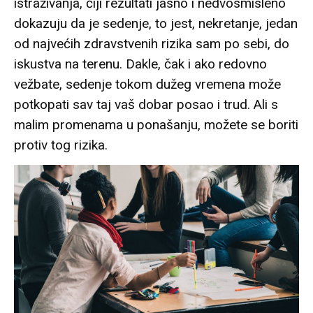
istraživanja, čiji rezultati jasno i nedvosmisleno
dokazuju da je sedenje, to jest, nekretanje, jedan
od najvećih zdravstvenih rizika sam po sebi, do
iskustva na terenu. Dakle, čak i ako redovno
vežbate, sedenje tokom dužeg vremena može
potkopati sav taj vaš dobar posao i trud. Ali s
malim promenama u ponašanju, možete se boriti
protiv tog rizika.