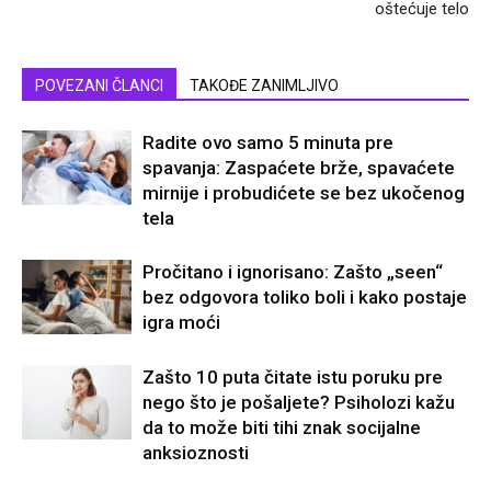
oštećuje telo
POVEZANI ČLANCI
TAKOĐE ZANIMLJIVO
Radite ovo samo 5 minuta pre
spavanja: Zaspaćete brže, spavaćete
mirnije i probudićete se bez ukočenog
tela
Pročitano i ignorisano: Zašto „seen“
bez odgovora toliko boli i kako postaje
igra moći
Zašto 10 puta čitate istu poruku pre
nego što je pošaljete? Psiholozi kažu
da to može biti tihi znak socijalne
anksioznosti