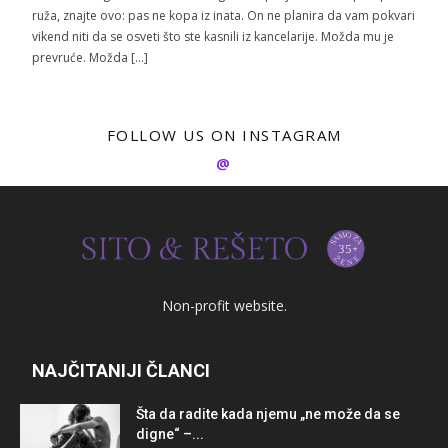
ruža, znajte ovo: pas ne kopa iz inata. On ne planira da vam pokvari
vikend niti da se osveti što ste kasnili iz kancelarije. Možda mu je
prevruće. Možda […]
FOLLOW US ON INSTAGRAM
@
Non-profit website.
NAJČITANIJI ČLANCI
Šta da radite kada njemu „ne može da se
digne“ –...